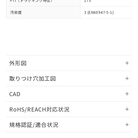
PTI（トラッキング特性）
175
たはお客様担当のオムロン制御
ください。
当社は、貴社製品を第三者に販売する
機器販売店・当社販売員にご確
在庫状況および標準価格結果を当社の
※2 対応予定月
「ｅ」：有害物質（10物質）のすべてが基
汚染度
3 (EN60947-5-1)
場合は、上記1、2および3の内容を当
認ください)
事前の承諾なく第三者に漏洩または開
準値以下であることを示します。
該第三者に通知します。また当社は、
示しないようお願いします。
部品在庫の切り替え状況などにより、予定
「10」：通常の使用状況下において有害物
販売先および販売に係わる関係者が違
マイパーツ機能（部品リスト作成サー
空
受注生産機種、また在庫状況の
月が前後することがあります。
質が外部に漏えいし、環境に深刻な影響を
法に輸出するおそれがある場合は、取
ビス）をご利用いただくには、I-Web
白
情報を公開していない機種
及ぼさない年数を意味します。
り引きをいたしません。
メンバーズにご登録されている必要が
「－」：未確認です。当社販売部門へお問
あります。
い合わせください。
お客様が当ウェブサイト上で当社にご
※3 非含有証明書ダウンロード
登録された部品リストについて、当社
外形図
および当社の共同利用者が、当社の製
下記の非含有証明書をダウンロードするこ
品・サービスに関するお客様との取
情報更新：2026/05/21
とができます。
取りつけ穴加工図
合意する
キャンセル
引・商談に必要な範囲で利用すること
をご了承ください。
情報更新：2026/05/21
EU RoHS指令（10物質）の非含有証明書
※当社の共同利用者とは、
"個人情報
CAD
51物質の非含有証明書（当社基準）
の共同利用に関して"
の「1.共同利
※本証明書は発行日時点で非含有を証明す
ログイン/会員登録いただくと、CADデータをダウンロー
用者の範囲」に記載されている法人を
RoHS/REACH対応状況
るもので、過去に遡って非含有を証明する
ドすることができます。
指します。
ものではありません。
情報更新：2026/7/29
また、RoHS指令のフタル酸エステル類４
規格認証/適合状況
物質の対応では、対応完了までの期間は出
ログイン/会員登録
EU RoHS
注意事項・凡例
荷製品に未対応品が混在することから備考