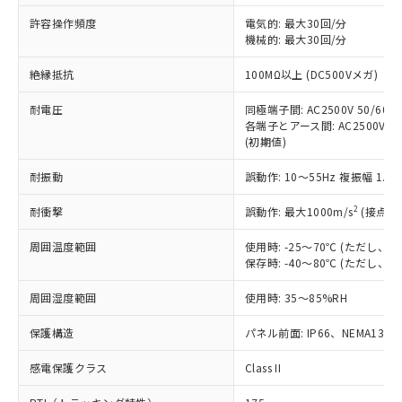
非含有に非対応の商品で、対応品を出す予
ご利用ください。
定はありません。
許容操作頻度
電気的: 最大30回/分
調査・確認中：EU RoHS指令（10物質）の
機械的: 最大30回/分
本サービスは、当社制御機器事業取扱
※1 中国RoHS○×表
非含有の対応状況を調査中または確認中の
商品の当社在庫状況および標準価格
絶縁抵抗
100MΩ以上 (DC500Vメガ)
商品です。
(税抜)を提供させていただくもので
「○」：最大均質材料含有率が中国RoHSの
非該当品：ライセンス料など無形物で、有
す。
耐電圧
同極端子間: AC2500V 50/60Hz
基準値以下であることを示します。
害物質有無と関係のない商品です。
当社制御機器事業取扱商品の中には、
各端子とアース間: AC2500V 50/
「×」：最大均質材料含有率が中国RoHSの
仕入先様の事情により、非含有部品として
(初期値)
本サービスの対象外となる商品もある
基準値を超えていることを示します。
いたものが、含有品と判明した場合などや
当社は、これら貴社製品のうち、外国
ことをご了承ください。
「－」：未確認です。当社販売部門へお問
むを得ず変更することがあります。
為替および外国貿易法に定める商品
耐振動
誤動作: 10～55Hz 複振幅 1.
在庫状況および標準価格照会結果は、
い合わせください。
（以下｢規制貨物等」という）を輸出
記載している更新日時点での社内デー
*EU RoHS指令（10物質）：
2
耐衝撃
誤動作: 最大1000m/s
(接点開
または国外への提供する場合は、日本
記
タに基づき作成されるものであり、閲
説明
鉛(Pb) 1000ppm以下、 水銀(Hg) 1000ppm以下、 カド
*中国RoHS10物質の基準値 (GB/T26572)：
国政府の輸出許可(または役務取引許
号
覧された時点での実際の在庫および標
ミウム(Cd) 100ppm以下、
Pb(鉛) :1000ppm、 Hg(水銀) : 1000ppm、 Cd(カドミウ
周囲温度範囲
使用時: -25～70℃ (ただし
可)を取得するなどの必要な手続きを
六価クロム(Cr(Ⅵ)) 1000ppm以下、ポリ臭化ビフェニル
ム) : 100ppm、
準価格とは異なる場合があることをご
保存時: -40～80℃ (ただし
類(PBB) 1000ppm以下、ポリ臭化ジフェニルエーテル類
Cr(Ⅵ)(六価クロム) : 1000ppm、 PBBs(ポリ臭化ビフェ
とります。
了承ください。
(PBDE) 1000ppm以下、フタル酸ビス(2-エチルヘキシ
○
一定数以上の在庫あり
ニル類) : 1000ppm、 PBDEs(ポリ臭化ジフェニルエーテ
当社は規制貨物を破棄する場合は、完
ル) (DEHP)(別名：DOP) 1000ppm以下、フタル酸ブチ
正式な納期状況および標準価格はお客
ル類) : 1000ppm、
周囲湿度範囲
使用時: 35～85%RH
ルベンジル（BBP） 1000ppm以下、フタル酸ジブチル
全に破砕するなど、違法に輸出されな
DBP(フタル酸ジブチル) : 1000ppm、 DIBP(フタル酸ジ
様のお取引先、またはお客様担当のオ
（DBP） 1000ppm以下、フタル酸ジイソブチル
イソブチル) : 1000ppm、 BBP(フタル酸ブチルベンジ
△
一定数には満たないが在庫あり
いよう必要な手段を講じます。
ムロン制御機器販売店・当社販売員に
(DIBP) 1000ppm以下
保護構造
パネル前面: IP66、NEMA13
ル) : 1000ppm、
当社は貴社製品を、核兵器、ミサイ
但し、RoHS指令で産業用監視および制御機器に対する
DEHP(フタル酸ビス(2-エチルヘキシル)) : 1000ppm
ご相談ください。
適用除外項目は除く。
ル、化学兵器、生物兵器またはその他
－
在庫なし(最新の在庫状況につ
感電保護クラス
Class II
オムロン制御機器販売店や当社販売拠
フタル酸エステル類の４物質については閾値を超える意
武器並びにこれらの製造装置等に一切
いては、お客様のお取引先、ま
図的な使用がないことを確認しています。
点は「
販売ネットワーク
」をご確認
※2 環境保護使用期限
使用いたしません。