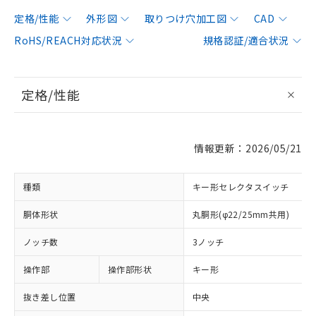
定格/性能
外形図
取りつけ穴加工図
CAD
RoHS/REACH対応状況
規格認証/適合状況
定格/性能
情報更新：2026/05/21
種類
キー形セレクタスイッチ
胴体形状
丸胴形(φ22/25mm共用)
ノッチ数
3ノッチ
操作部
操作部形状
キー形
抜き差し位置
中央