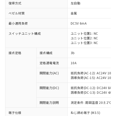
復帰方式
左自動
ベゼル材質
金属
最小適用負荷
DC5V 6mA
スイッチユニット構成
ユニット位置1: NC
ユニット位置2: NC
ユニット位置3: NC
接点定格
接点構成
3b
定格通電電流
10A
※1 対応状況
開閉能力(AC)
抵抗負荷(AC-12): AC24V 10A/A
誘導負荷(AC-15): AC24V 10A/AC
対応済み：EU RoHS指令（10物質）の
非含有に対応した製品が提供可能な商品で
開閉能力(DC)
抵抗負荷(DC-12): DC24V 8A/DC
す。
誘導負荷(DC-13): DC24V 4A/DC
対応予定：EU RoHS指令（10物質）の非含
ご利用条件
有に対応した製品に切り替える予定のある
開閉能力説明
測定条件: 周囲温度 20±2℃、
商品です。
対応予定なし：EU RoHS指令（10物質）の
端子仕様
ねじ締め端子 (M3.5)
以下の条件をお読みいただき、同意のうえ