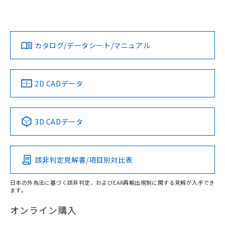
UL認証
CSA認証
CEマーキング
欄に対応日を記載しておりました。
既に当社にて対応品への在庫切替を完了
Yes
Yes
Yes
対応状況
対応予定月
※1
※2
していることから、特段のことがない限
ダウンロードデータをご利用いただく前に、以下を必ずお読
り、2022年1月12日より割愛しておりま
みください。
カタログ/データシート/マニュアル
対応済み
す。
ソフトウェアの使用条件
LR型式承認
DNV型式承認
BV型式承認
KR型式承
（イギリス
（ノルウェー
（フランス
（韓国
船舶規格）
船舶規格）
船舶規格）
船舶規格
中国 RoHS
注意事項・凡例
2D CADデータ
No
No
No
No
中国 RoHS表
※1 ※2
3D CADデータ
この製品の規格認証/適合状況ページへ
Pb
Hg
Cd
Cr(VI)
その他の認証はこちらのページからご検索ください
該非判定見解書/項目別対比表
X
O
O
O
日本の外為法に基づく該非判定、およびEAR再輸出規制に関する見解が入手でき
ます。
"対応済み"や非含有の記載がされた商品であっても、流通
在庫等で未対応品が混在する可能性があります。
オンライン購入
非含有品が必要な際は、弊社営業部門もしくは販売店へお