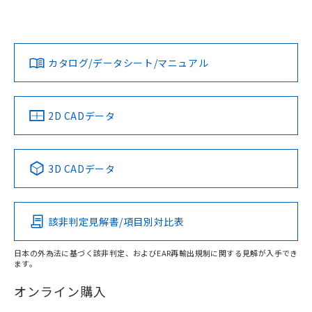
UL認証
CSA認証
CEマーキング
欄に対応日を記載しておりました。
既に当社にて対応品への在庫切替を完了
Yes
Yes
Yes
対応状況
対応予定月
※1
※2
していることから、特段のことがない限
ダウンロードデータをご利用いただく前に、以下を必ずお読
り、2022年1月12日より割愛しておりま
みください。
カタログ/データシート/マニュアル
対応済み
す。
ソフトウェアの使用条件
LR型式承認
DNV型式承認
BV型式承認
KR型式承
（イギリス
（ノルウェー
（フランス
（韓国
船舶規格）
船舶規格）
船舶規格）
船舶規格
中国 RoHS
注意事項・凡例
2D CADデータ
No
No
No
No
中国 RoHS表
※1 ※2
3D CADデータ
この製品の規格認証/適合状況ページへ
Pb
Hg
Cd
Cr(VI)
その他の認証はこちらのページからご検索ください
該非判定見解書/項目別対比表
X
O
O
O
日本の外為法に基づく該非判定、およびEAR再輸出規制に関する見解が入手でき
ます。
"対応済み"や非含有の記載がされた商品であっても、流通
在庫等で未対応品が混在する可能性があります。
オンライン購入
非含有品が必要な際は、弊社営業部門もしくは販売店へお