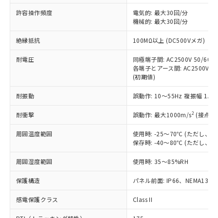
非含有に非対応の商品で、対応品を出す予
ご利用ください。
定はありません。
許容操作頻度
電気的: 最大30回/分
調査・確認中：EU RoHS指令（10物質）の
機械的: 最大30回/分
本サービスは、当社制御機器事業取扱
※1 中国RoHS○×表
非含有の対応状況を調査中または確認中の
商品の当社在庫状況および標準価格
絶縁抵抗
100MΩ以上 (DC500Vメガ)
商品です。
(税抜)を提供させていただくもので
「○」：最大均質材料含有率が中国RoHSの
非該当品：ライセンス料など無形物で、有
す。
耐電圧
同極端子間: AC2500V 50/60Hz
基準値以下であることを示します。
害物質有無と関係のない商品です。
当社制御機器事業取扱商品の中には、
各端子とアース間: AC2500V 50/
「×」：最大均質材料含有率が中国RoHSの
仕入先様の事情により、非含有部品として
(初期値)
本サービスの対象外となる商品もある
基準値を超えていることを示します。
いたものが、含有品と判明した場合などや
当社は、これら貴社製品のうち、外国
ことをご了承ください。
「－」：未確認です。当社販売部門へお問
むを得ず変更することがあります。
為替および外国貿易法に定める商品
耐振動
誤動作: 10～55Hz 複振幅 1.
在庫状況および標準価格照会結果は、
い合わせください。
（以下｢規制貨物等」という）を輸出
記載している更新日時点での社内デー
*EU RoHS指令（10物質）：
2
耐衝撃
誤動作: 最大1000m/s
(接点開
または国外への提供する場合は、日本
記
タに基づき作成されるものであり、閲
説明
鉛(Pb) 1000ppm以下、 水銀(Hg) 1000ppm以下、 カド
*中国RoHS10物質の基準値 (GB/T26572)：
国政府の輸出許可(または役務取引許
号
覧された時点での実際の在庫および標
ミウム(Cd) 100ppm以下、
Pb(鉛) :1000ppm、 Hg(水銀) : 1000ppm、 Cd(カドミウ
周囲温度範囲
使用時: -25～70℃ (ただし
可)を取得するなどの必要な手続きを
六価クロム(Cr(Ⅵ)) 1000ppm以下、ポリ臭化ビフェニル
ム) : 100ppm、
準価格とは異なる場合があることをご
保存時: -40～80℃ (ただし
類(PBB) 1000ppm以下、ポリ臭化ジフェニルエーテル類
Cr(Ⅵ)(六価クロム) : 1000ppm、 PBBs(ポリ臭化ビフェ
とります。
了承ください。
(PBDE) 1000ppm以下、フタル酸ビス(2-エチルヘキシ
○
一定数以上の在庫あり
ニル類) : 1000ppm、 PBDEs(ポリ臭化ジフェニルエーテ
当社は規制貨物を破棄する場合は、完
ル) (DEHP)(別名：DOP) 1000ppm以下、フタル酸ブチ
正式な納期状況および標準価格はお客
ル類) : 1000ppm、
周囲湿度範囲
使用時: 35～85%RH
ルベンジル（BBP） 1000ppm以下、フタル酸ジブチル
全に破砕するなど、違法に輸出されな
DBP(フタル酸ジブチル) : 1000ppm、 DIBP(フタル酸ジ
様のお取引先、またはお客様担当のオ
（DBP） 1000ppm以下、フタル酸ジイソブチル
イソブチル) : 1000ppm、 BBP(フタル酸ブチルベンジ
△
一定数には満たないが在庫あり
いよう必要な手段を講じます。
ムロン制御機器販売店・当社販売員に
(DIBP) 1000ppm以下
保護構造
パネル前面: IP66、NEMA13
ル) : 1000ppm、
当社は貴社製品を、核兵器、ミサイ
但し、RoHS指令で産業用監視および制御機器に対する
DEHP(フタル酸ビス(2-エチルヘキシル)) : 1000ppm
ご相談ください。
適用除外項目は除く。
ル、化学兵器、生物兵器またはその他
－
在庫なし(最新の在庫状況につ
感電保護クラス
Class II
オムロン制御機器販売店や当社販売拠
フタル酸エステル類の４物質については閾値を超える意
武器並びにこれらの製造装置等に一切
いては、お客様のお取引先、ま
図的な使用がないことを確認しています。
点は「
販売ネットワーク
」をご確認
※2 環境保護使用期限
使用いたしません。