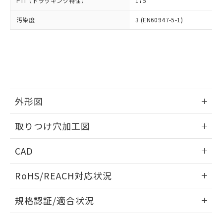
PTI（トラッキング特性）
175
たはお客様担当のオムロン制御
ください。
当社は、貴社製品を第三者に販売する
機器販売店・当社販売員にご確
在庫状況および標準価格結果を当社の
※2 対応予定月
「ｅ」：有害物質（10物質）のすべてが基
汚染度
3 (EN60947-5-1)
場合は、上記1、2および3の内容を当
認ください)
事前の承諾なく第三者に漏洩または開
準値以下であることを示します。
該第三者に通知します。また当社は、
示しないようお願いします。
部品在庫の切り替え状況などにより、予定
「10」：通常の使用状況下において有害物
販売先および販売に係わる関係者が違
マイパーツ機能（部品リスト作成サー
空
受注生産機種、また在庫状況の
月が前後することがあります。
質が外部に漏えいし、環境に深刻な影響を
法に輸出するおそれがある場合は、取
ビス）をご利用いただくには、I-Web
白
情報を公開していない機種
及ぼさない年数を意味します。
り引きをいたしません。
メンバーズにご登録されている必要が
「－」：未確認です。当社販売部門へお問
あります。
い合わせください。
お客様が当ウェブサイト上で当社にご
※3 非含有証明書ダウンロード
登録された部品リストについて、当社
外形図
および当社の共同利用者が、当社の製
下記の非含有証明書をダウンロードするこ
品・サービスに関するお客様との取
情報更新：2026/05/21
とができます。
取りつけ穴加工図
合意する
キャンセル
引・商談に必要な範囲で利用すること
をご了承ください。
情報更新：2026/05/21
EU RoHS指令（10物質）の非含有証明書
※当社の共同利用者とは、
"個人情報
CAD
51物質の非含有証明書（当社基準）
の共同利用に関して"
の「1.共同利
※本証明書は発行日時点で非含有を証明す
ログイン/会員登録いただくと、CADデータをダウンロー
用者の範囲」に記載されている法人を
RoHS/REACH対応状況
るもので、過去に遡って非含有を証明する
ドすることができます。
指します。
ものではありません。
情報更新：2026/7/29
また、RoHS指令のフタル酸エステル類４
規格認証/適合状況
物質の対応では、対応完了までの期間は出
ログイン/会員登録
EU RoHS
注意事項・凡例
荷製品に未対応品が混在することから備考