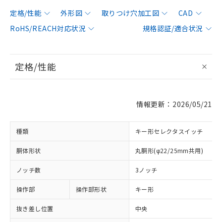
定格/性能
外形図
取りつけ穴加工図
CAD
RoHS/REACH対応状況
規格認証/適合状況
定格/性能
情報更新：2026/05/21
種類
キー形セレクタスイッチ
胴体形状
丸胴形(φ22/25mm共用)
ノッチ数
3ノッチ
操作部
操作部形状
キー形
抜き差し位置
中央