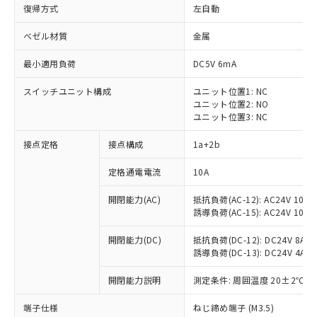
復帰方式
左自動
ベゼル材質
金属
最小適用負荷
DC5V 6mA
スイッチユニット構成
ユニット位置1: NC
ユニット位置2: NO
ユニット位置3: NC
接点定格
接点構成
1a+2b
定格通電電流
10A
※1 対応状況
開閉能力(AC)
抵抗負荷(AC-12): AC24V 10A/A
誘導負荷(AC-15): AC24V 10A/AC
対応済み：EU RoHS指令（10物質）の
非含有に対応した製品が提供可能な商品で
開閉能力(DC)
抵抗負荷(DC-12): DC24V 8A/DC
す。
誘導負荷(DC-13): DC24V 4A/DC
対応予定：EU RoHS指令（10物質）の非含
ご利用条件
有に対応した製品に切り替える予定のある
開閉能力説明
測定条件: 周囲温度 20±2℃、
商品です。
対応予定なし：EU RoHS指令（10物質）の
端子仕様
ねじ締め端子 (M3.5)
以下の条件をお読みいただき、同意のうえ