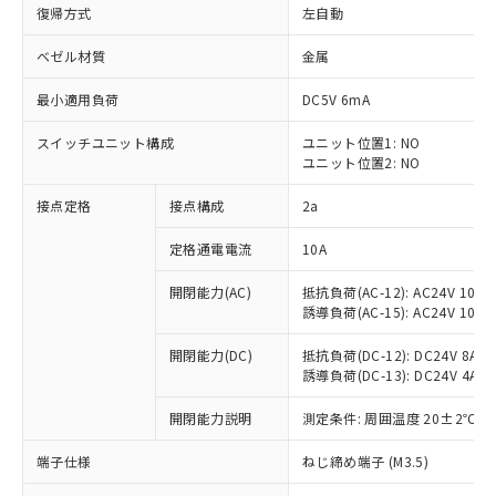
復帰方式
左自動
ベゼル材質
金属
最小適用負荷
DC5V 6mA
スイッチユニット構成
ユニット位置1: NO
ユニット位置2: NO
接点定格
接点構成
2a
定格通電電流
10A
※1 対応状況
開閉能力(AC)
抵抗負荷(AC-12): AC24V 10A/A
誘導負荷(AC-15): AC24V 10A/AC
対応済み：EU RoHS指令（10物質）の
非含有に対応した製品が提供可能な商品で
開閉能力(DC)
抵抗負荷(DC-12): DC24V 8A/DC
す。
誘導負荷(DC-13): DC24V 4A/DC
対応予定：EU RoHS指令（10物質）の非含
ご利用条件
有に対応した製品に切り替える予定のある
開閉能力説明
測定条件: 周囲温度 20±2℃、
商品です。
端子仕様
ねじ締め端子 (M3.5)
対応予定なし：EU RoHS指令（10物質）の
以下の条件をお読みいただき、同意のうえ
非含有に非対応の商品で、対応品を出す予