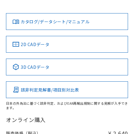
欄に対応日を記載しておりました。
既に当社にて対応品への在庫切替を完了
Yes
Yes
Yes
対応状況
対応予定月
※1
※2
ダウンロードデータをご利用いただく前に、以下を必ずお読
していることから、特段のことがない限
みください。
り、2022年1月12日より割愛しておりま
カタログ/データシート/マニュアル
対応済み
ソフトウェアの使用条件
す。
LR型式承認
DNV型式承認
BV型式承認
KR型式承
（イギリス
（ノルウェー
（フランス
（韓国
船舶規格）
船舶規格）
船舶規格）
船舶規格
中国 RoHS
注意事項・凡例
2D CADデータ
No
No
No
No
中国 RoHS表
※1 ※2
3D CADデータ
この製品の規格認証/適合状況ページへ
Pb
Hg
Cd
Cr(VI)
その他の認証はこちらのページからご検索ください
該非判定見解書/項目別対比表
X
O
O
O
日本の外為法に基づく該非判定、およびEAR再輸出規制に関する見解が入手でき
ます。
"対応済み"や非含有の記載がされた商品であっても、流通
在庫等で未対応品が混在する可能性があります。
オンライン購入
非含有品が必要な際は、弊社営業部門もしくは販売店へお
問い合わせください。
¥ 2,640
販売価格（税込）