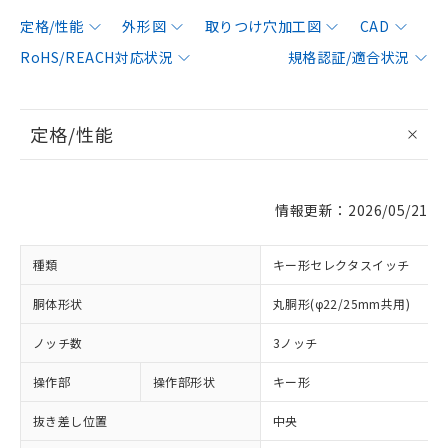
定格/性能
外形図
取りつけ穴加工図
CAD
RoHS/REACH対応状況
規格認証/適合状況
定格/性能
情報更新：2026/05/21
種類
キー形セレクタスイッチ
胴体形状
丸胴形(φ22/25mm共用)
ノッチ数
3ノッチ
操作部
操作部形状
キー形
抜き差し位置
中央