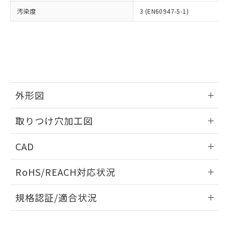
当社は、貴社製品を第三者に販売する
機器販売店・当社販売員にご確
在庫状況および標準価格結果を当社の
汚染度
3 (EN60947-5-1)
※2 対応予定月
「ｅ」：有害物質（10物質）のすべてが基
場合は、上記1、2および3の内容を当
認ください)
事前の承諾なく第三者に漏洩または開
準値以下であることを示します。
該第三者に通知します。また当社は、
示しないようお願いします。
部品在庫の切り替え状況などにより、予定
「10」：通常の使用状況下において有害物
販売先および販売に係わる関係者が違
マイパーツ機能（部品リスト作成サー
空
受注生産機種、また在庫状況の
月が前後することがあります。
質が外部に漏えいし、環境に深刻な影響を
法に輸出するおそれがある場合は、取
ビス）をご利用いただくには、I-Web
白
情報を公開していない機種
及ぼさない年数を意味します。
り引きをいたしません。
メンバーズにご登録されている必要が
「－」：未確認です。当社販売部門へお問
あります。
い合わせください。
お客様が当ウェブサイト上で当社にご
※3 非含有証明書ダウンロード
外形図
登録された部品リストについて、当社
および当社の共同利用者が、当社の製
下記の非含有証明書をダウンロードするこ
情報更新：2026/05/21
品・サービスに関するお客様との取
取りつけ穴加工図
とができます。
合意する
キャンセル
引・商談に必要な範囲で利用すること
をご了承ください。
情報更新：2026/05/21
EU RoHS指令（10物質）の非含有証明書
CAD
※当社の共同利用者とは、
"個人情報
51物質の非含有証明書（当社基準）
の共同利用に関して"
の「1.共同利
ログイン/会員登録いただくと、CADデータをダウンロー
※本証明書は発行日時点で非含有を証明す
用者の範囲」に記載されている法人を
RoHS/REACH対応状況
ドすることができます。
るもので、過去に遡って非含有を証明する
指します。
ものではありません。
情報更新：2026/7/29
規格認証/適合状況
また、RoHS指令のフタル酸エステル類４
物質の対応では、対応完了までの期間は出
ログイン/会員登録
EU RoHS
注意事項・凡例
荷製品に未対応品が混在することから備考
UL認証
CSA認証
CEマーキング