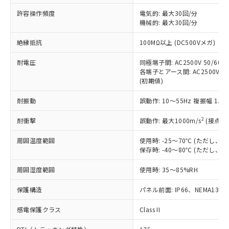
非含有に非対応の商品で、対応品を出す予
ご利用ください。
定はありません。
許容操作頻度
電気的: 最大30回/分
調査・確認中：EU RoHS指令（10物質）の
機械的: 最大30回/分
本サービスは、当社制御機器事業取扱
※1 中国RoHS○×表
非含有の対応状況を調査中または確認中の
商品の当社在庫状況および標準価格
絶縁抵抗
100MΩ以上 (DC500Vメガ)
商品です。
(税抜)を提供させていただくもので
「○」：最大均質材料含有率が中国RoHSの
非該当品：ライセンス料など無形物で、有
す。
耐電圧
同極端子間: AC2500V 50/60Hz
基準値以下であることを示します。
害物質有無と関係のない商品です。
当社制御機器事業取扱商品の中には、
各端子とアース間: AC2500V 50/
「×」：最大均質材料含有率が中国RoHSの
仕入先様の事情により、非含有部品として
(初期値)
本サービスの対象外となる商品もある
基準値を超えていることを示します。
いたものが、含有品と判明した場合などや
当社は、これら貴社製品のうち、外国
ことをご了承ください。
「－」：未確認です。当社販売部門へお問
むを得ず変更することがあります。
為替および外国貿易法に定める商品
耐振動
誤動作: 10～55Hz 複振幅 1.
在庫状況および標準価格照会結果は、
い合わせください。
（以下｢規制貨物等」という）を輸出
記載している更新日時点での社内デー
*EU RoHS指令（10物質）：
2
耐衝撃
誤動作: 最大1000m/s
(接点開
または国外への提供する場合は、日本
記
タに基づき作成されるものであり、閲
説明
鉛(Pb) 1000ppm以下、 水銀(Hg) 1000ppm以下、 カド
*中国RoHS10物質の基準値 (GB/T26572)：
国政府の輸出許可(または役務取引許
号
覧された時点での実際の在庫および標
ミウム(Cd) 100ppm以下、
Pb(鉛) :1000ppm、 Hg(水銀) : 1000ppm、 Cd(カドミウ
周囲温度範囲
使用時: -25～70℃ (ただし
可)を取得するなどの必要な手続きを
六価クロム(Cr(Ⅵ)) 1000ppm以下、ポリ臭化ビフェニル
ム) : 100ppm、
準価格とは異なる場合があることをご
保存時: -40～80℃ (ただし
類(PBB) 1000ppm以下、ポリ臭化ジフェニルエーテル類
Cr(Ⅵ)(六価クロム) : 1000ppm、 PBBs(ポリ臭化ビフェ
とります。
了承ください。
(PBDE) 1000ppm以下、フタル酸ビス(2-エチルヘキシ
○
一定数以上の在庫あり
ニル類) : 1000ppm、 PBDEs(ポリ臭化ジフェニルエーテ
当社は規制貨物を破棄する場合は、完
ル) (DEHP)(別名：DOP) 1000ppm以下、フタル酸ブチ
正式な納期状況および標準価格はお客
ル類) : 1000ppm、
周囲湿度範囲
使用時: 35～85%RH
ルベンジル（BBP） 1000ppm以下、フタル酸ジブチル
全に破砕するなど、違法に輸出されな
DBP(フタル酸ジブチル) : 1000ppm、 DIBP(フタル酸ジ
様のお取引先、またはお客様担当のオ
（DBP） 1000ppm以下、フタル酸ジイソブチル
イソブチル) : 1000ppm、 BBP(フタル酸ブチルベンジ
△
一定数には満たないが在庫あり
いよう必要な手段を講じます。
ムロン制御機器販売店・当社販売員に
(DIBP) 1000ppm以下
保護構造
パネル前面: IP66、NEMA13
ル) : 1000ppm、
当社は貴社製品を、核兵器、ミサイ
但し、RoHS指令で産業用監視および制御機器に対する
DEHP(フタル酸ビス(2-エチルヘキシル)) : 1000ppm
ご相談ください。
適用除外項目は除く。
ル、化学兵器、生物兵器またはその他
－
在庫なし(最新の在庫状況につ
感電保護クラス
Class II
オムロン制御機器販売店や当社販売拠
フタル酸エステル類の４物質については閾値を超える意
武器並びにこれらの製造装置等に一切
いては、お客様のお取引先、ま
図的な使用がないことを確認しています。
点は「
販売ネットワーク
」をご確認
※2 環境保護使用期限
使用いたしません。