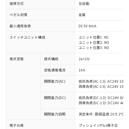
復帰方式
左自動
ベゼル材質
金属
最小適用負荷
DC5V 6mA
スイッチユニット構成
ユニット位置1: NC
ユニット位置2: NO
ユニット位置3: NO
接点定格
接点構成
2a+1b
定格通電電流
10A
※1 対応状況
開閉能力(AC)
抵抗負荷(AC-12): AC24V 10A/A
誘導負荷(AC-15): AC24V 10A/AC
対応済み：EU RoHS指令（10物質）の
非含有に対応した製品が提供可能な商品で
開閉能力(DC)
抵抗負荷(DC-12): DC24V 8A/DC
す。
誘導負荷(DC-13): DC24V 4A/DC
対応予定：EU RoHS指令（10物質）の非含
ご利用条件
有に対応した製品に切り替える予定のある
開閉能力説明
測定条件: 周囲温度 20±2℃、
商品です。
対応予定なし：EU RoHS指令（10物質）の
端子仕様
プッシュインPlus端子台
以下の条件をお読みいただき、同意のうえ