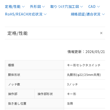
定格/性能
外形図
取りつけ穴加工図
CAD
RoHS/REACH対応状況
規格認証/適合状況
定格/性能
情報更新：2026/05/21
種類
キー形セレクタスイッチ
胴体形状
丸胴形(φ22/25mm共用)
ノッチ数
3ノッチ
操作部
操作部形状
キー形
抜き差し位置
左側