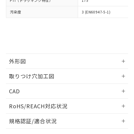
PTI（トラッキング特性）
175
たはお客様担当のオムロン制御
ください。
当社は、貴社製品を第三者に販売する
機器販売店・当社販売員にご確
在庫状況および標準価格結果を当社の
※2 対応予定月
「ｅ」：有害物質（10物質）のすべてが基
汚染度
3 (EN60947-5-1)
場合は、上記1、2および3の内容を当
認ください)
事前の承諾なく第三者に漏洩または開
準値以下であることを示します。
該第三者に通知します。また当社は、
示しないようお願いします。
部品在庫の切り替え状況などにより、予定
「10」：通常の使用状況下において有害物
販売先および販売に係わる関係者が違
マイパーツ機能（部品リスト作成サー
空
受注生産機種、また在庫状況の
月が前後することがあります。
質が外部に漏えいし、環境に深刻な影響を
法に輸出するおそれがある場合は、取
ビス）をご利用いただくには、I-Web
白
情報を公開していない機種
及ぼさない年数を意味します。
り引きをいたしません。
メンバーズにご登録されている必要が
「－」：未確認です。当社販売部門へお問
あります。
い合わせください。
お客様が当ウェブサイト上で当社にご
※3 非含有証明書ダウンロード
登録された部品リストについて、当社
外形図
および当社の共同利用者が、当社の製
下記の非含有証明書をダウンロードするこ
品・サービスに関するお客様との取
情報更新：2026/05/21
とができます。
取りつけ穴加工図
合意する
キャンセル
引・商談に必要な範囲で利用すること
をご了承ください。
情報更新：2026/05/21
EU RoHS指令（10物質）の非含有証明書
※当社の共同利用者とは、
"個人情報
CAD
51物質の非含有証明書（当社基準）
の共同利用に関して"
の「1.共同利
※本証明書は発行日時点で非含有を証明す
ログイン/会員登録いただくと、CADデータをダウンロー
用者の範囲」に記載されている法人を
RoHS/REACH対応状況
るもので、過去に遡って非含有を証明する
ドすることができます。
指します。
ものではありません。
情報更新：2026/7/29
また、RoHS指令のフタル酸エステル類４
規格認証/適合状況
物質の対応では、対応完了までの期間は出
ログイン/会員登録
EU RoHS
注意事項・凡例
荷製品に未対応品が混在することから備考
A22NK-3ML-01BA-P211についての規格認証/適合状況につい