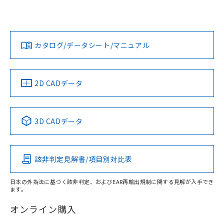
欄に対応日を記載しておりました。
ては、「カスタマーサポートセンタ お客様相談室」または貴
既に当社にて対応品への在庫切替を完了
社担当オムロン営業員または販売店にお問い合わせくださ
対応状況
対応予定月
※1
※2
していることから、特段のことがない限
い。
ダウンロードデータをご利用いただく前に、以下を必ずお読
り、2022年1月12日より割愛しておりま
みください。
カタログ/データシート/マニュアル
対応済み
す。
ソフトウェアの使用条件
お問い合わせ
中国 RoHS
注意事項・凡例
2D CADデータ
中国 RoHS表
※1 ※2
3D CADデータ
Pb
Hg
Cd
Cr(VI)
該非判定見解書/項目別対比表
X
O
O
O
日本の外為法に基づく該非判定、およびEAR再輸出規制に関する見解が入手でき
ます。
"対応済み"や非含有の記載がされた商品であっても、流通
在庫等で未対応品が混在する可能性があります。
オンライン購入
非含有品が必要な際は、弊社営業部門もしくは販売店へお