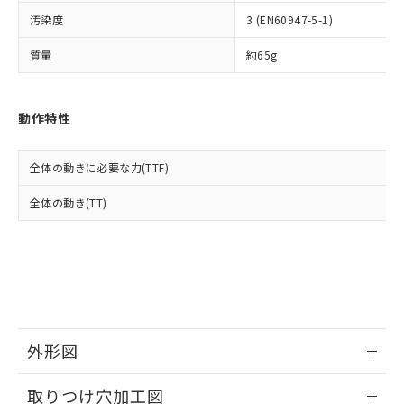
イソブチル) : 1000ppm、 BBP(フタル酸ブチルベンジ
△
一定数には満たないが在庫あり
いよう必要な手段を講じます。
ムロン制御機器販売店・当社販売員に
(DIBP) 1000ppm以下
ル) : 1000ppm、
汚染度
3 (EN60947-5-1)
当社は貴社製品を、核兵器、ミサイ
但し、RoHS指令で産業用監視および制御機器に対する
DEHP(フタル酸ビス(2-エチルヘキシル)) : 1000ppm
ご相談ください。
適用除外項目は除く。
ル、化学兵器、生物兵器またはその他
－
在庫なし(最新の在庫状況につ
オムロン制御機器販売店や当社販売拠
フタル酸エステル類の４物質については閾値を超える意
質量
約65g
武器並びにこれらの製造装置等に一切
いては、お客様のお取引先、ま
図的な使用がないことを確認しています。
点は「
販売ネットワーク
」をご確認
※2 環境保護使用期限
使用いたしません。
たはお客様担当のオムロン制御
ください。
当社は、貴社製品を第三者に販売する
機器販売店・当社販売員にご確
在庫状況および標準価格結果を当社の
※2 対応予定月
動作特性
「ｅ」：有害物質（10物質）のすべてが基
場合は、上記1、2および3の内容を当
認ください)
事前の承諾なく第三者に漏洩または開
準値以下であることを示します。
該第三者に通知します。また当社は、
示しないようお願いします。
部品在庫の切り替え状況などにより、予定
「10」：通常の使用状況下において有害物
販売先および販売に係わる関係者が違
マイパーツ機能（部品リスト作成サー
空
受注生産機種、また在庫状況の
全体の動きに必要な力(TTF)
月が前後することがあります。
質が外部に漏えいし、環境に深刻な影響を
法に輸出するおそれがある場合は、取
ビス）をご利用いただくには、I-Web
白
情報を公開していない機種
及ぼさない年数を意味します。
り引きをいたしません。
メンバーズにご登録されている必要が
全体の動き(TT)
「－」：未確認です。当社販売部門へお問
あります。
い合わせください。
お客様が当ウェブサイト上で当社にご
※3 非含有証明書ダウンロード
登録された部品リストについて、当社
および当社の共同利用者が、当社の製
下記の非含有証明書をダウンロードするこ
品・サービスに関するお客様との取
とができます。
合意する
キャンセル
引・商談に必要な範囲で利用すること
をご了承ください。
EU RoHS指令（10物質）の非含有証明書
外形図
※当社の共同利用者とは、
"個人情報
51物質の非含有証明書（当社基準）
の共同利用に関して"
の「1.共同利
情報更新：2026/05/21
※本証明書は発行日時点で非含有を証明す
用者の範囲」に記載されている法人を
取りつけ穴加工図
るもので、過去に遡って非含有を証明する