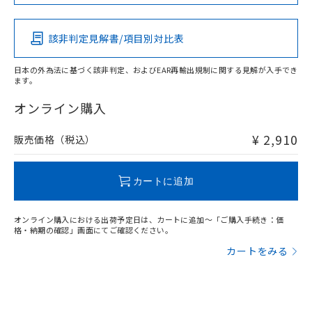
Pb
Hg
Cd
Cr(VI)
該非判定見解書/項目別対比表
X
O
O
O
日本の外為法に基づく該非判定、およびEAR再輸出規制に関する見解が入手でき
ます。
"対応済み"や非含有の記載がされた商品であっても、流通
在庫等で未対応品が混在する可能性があります。
オンライン購入
非含有品が必要な際は、弊社営業部門もしくは販売店へお
問い合わせください。
¥ 2,910
販売価格（税込）
この製品のRoHS/REACH対応状況ページへ
カートに追加
オンライン購入における出荷予定日は、カートに追加～「ご購入手続き：価
格・納期の確認」画面にてご確認ください。
カートをみる