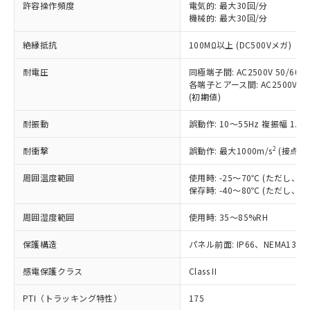
許容操作頻度
電気的: 最大30回/分
対応予定：EU RoHS指令（10物質）の非含
ご利用条件
機械的: 最大30回/分
有に対応した製品に切り替える予定のある
商品です。
絶縁抵抗
100MΩ以上 (DC500Vメガ)
対応予定なし：EU RoHS指令（10物質）の
以下の条件をお読みいただき、同意のうえ
非含有に非対応の商品で、対応品を出す予
耐電圧
同極端子間: AC2500V 50/60Hz
ご利用ください。
定はありません。
各端子とアース間: AC2500V 50/
調査・確認中：EU RoHS指令（10物質）の
(初期値)
本サービスは、当社制御機器事業取扱
※1 中国RoHS○×表
非含有の対応状況を調査中または確認中の
商品の当社在庫状況および標準価格
商品です。
耐振動
誤動作: 10～55Hz 複振幅 1.
(税抜)を提供させていただくもので
「○」：最大均質材料含有率が中国RoHSの
非該当品：ライセンス料など無形物で、有
す。
基準値以下であることを示します。
2
耐衝撃
誤動作: 最大1000m/s
(接点開
害物質有無と関係のない商品です。
当社制御機器事業取扱商品の中には、
「×」：最大均質材料含有率が中国RoHSの
仕入先様の事情により、非含有部品として
本サービスの対象外となる商品もある
周囲温度範囲
使用時: -25～70℃ (ただし
基準値を超えていることを示します。
いたものが、含有品と判明した場合などや
当社は、これら貴社製品のうち、外国
ことをご了承ください。
保存時: -40～80℃ (ただし
「－」：未確認です。当社販売部門へお問
むを得ず変更することがあります。
為替および外国貿易法に定める商品
在庫状況および標準価格照会結果は、
い合わせください。
（以下｢規制貨物等」という）を輸出
周囲湿度範囲
記載している更新日時点での社内デー
使用時: 35～85%RH
*EU RoHS指令（10物質）：
または国外への提供する場合は、日本
記
タに基づき作成されるものであり、閲
説明
鉛(Pb) 1000ppm以下、 水銀(Hg) 1000ppm以下、 カド
*中国RoHS10物質の基準値 (GB/T26572)：
国政府の輸出許可(または役務取引許
保護構造
パネル前面: IP66、NEMA13
号
覧された時点での実際の在庫および標
ミウム(Cd) 100ppm以下、
Pb(鉛) :1000ppm、 Hg(水銀) : 1000ppm、 Cd(カドミウ
可)を取得するなどの必要な手続きを
六価クロム(Cr(Ⅵ)) 1000ppm以下、ポリ臭化ビフェニル
ム) : 100ppm、
準価格とは異なる場合があることをご
類(PBB) 1000ppm以下、ポリ臭化ジフェニルエーテル類
Cr(Ⅵ)(六価クロム) : 1000ppm、 PBBs(ポリ臭化ビフェ
感電保護クラス
とります。
Class II
了承ください。
(PBDE) 1000ppm以下、フタル酸ビス(2-エチルヘキシ
○
一定数以上の在庫あり
ニル類) : 1000ppm、 PBDEs(ポリ臭化ジフェニルエーテ
当社は規制貨物を破棄する場合は、完
ル) (DEHP)(別名：DOP) 1000ppm以下、フタル酸ブチ
正式な納期状況および標準価格はお客
ル類) : 1000ppm、
PTI（トラッキング特性）
175
ルベンジル（BBP） 1000ppm以下、フタル酸ジブチル
全に破砕するなど、違法に輸出されな
DBP(フタル酸ジブチル) : 1000ppm、 DIBP(フタル酸ジ
様のお取引先、またはお客様担当のオ
（DBP） 1000ppm以下、フタル酸ジイソブチル