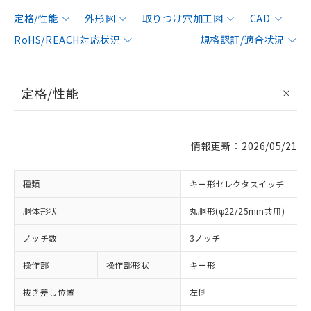
定格/性能
外形図
取りつけ穴加工図
CAD
RoHS/REACH対応状況
規格認証/適合状況
定格/性能
情報更新：2026/05/21
種類
キー形セレクタスイッチ
胴体形状
丸胴形(φ22/25mm共用)
ノッチ数
3ノッチ
操作部
操作部形状
キー形
抜き差し位置
左側