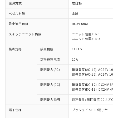
復帰方式
左自動
ベゼル材質
金属
最小適用負荷
DC5V 6mA
スイッチユニット構成
ユニット位置1: NC
ユニット位置3: NO
接点定格
接点構成
1a+1b
定格通電電流
10A
開閉能力(AC)
抵抗負荷(AC-12): AC24V 10A/A
誘導負荷(AC-15): AC24V 10A/AC
開閉能力(DC)
抵抗負荷(DC-12): DC24V 8A/DC
誘導負荷(DC-13): DC24V 4A/DC
※1 対応状況
開閉能力説明
測定条件: 周囲温度 20±2℃、
対応済み：EU RoHS指令（10物質）の
非含有に対応した製品が提供可能な商品で
端子仕様
プッシュインPlus端子台
す。