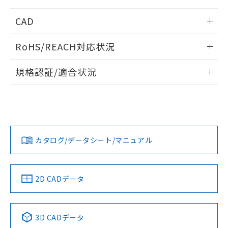
指します。
ものではありません。
情報更新：2026/05/21
CAD
また、RoHS指令のフタル酸エステル類４
物質の対応では、対応完了までの期間は出
ログイン/会員登録いただくと、CADデータをダウンロー
荷製品に未対応品が混在することから備考
RoHS/REACH対応状況
ドすることができます。
欄に対応日を記載しておりました。
既に当社にて対応品への在庫切替を完了
情報更新：2026/7/29
規格認証/適合状況
していることから、特段のことがない限
り、2022年1月12日より割愛しておりま
ログイン/会員登録
EU RoHS
注意事項・凡例
A22NK-3ML-01BA-P201についての規格認証/適合状況につい
す。
ては、「カスタマーサポートセンタ お客様相談室」または貴
社担当オムロン営業員または販売店にお問い合わせくださ
対応状況
対応予定月
※1
※2
い。
ダウンロードデータをご利用いただく前に、以下を必ずお読
みください。
カタログ/データシート/マニュアル
対応済み
ソフトウェアの使用条件
お問い合わせ
中国 RoHS
注意事項・凡例
2D CADデータ
中国 RoHS表
※1 ※2
3D CADデータ