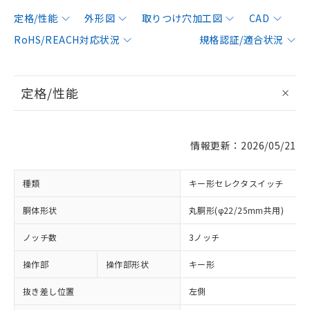
定格/性能
外形図
取りつけ穴加工図
CAD
RoHS/REACH対応状況
規格認証/適合状況
定格/性能
情報更新：2026/05/21
種類
キー形セレクタスイッチ
胴体形状
丸胴形(φ22/25mm共用)
ノッチ数
3ノッチ
操作部
操作部形状
キー形
抜き差し位置
左側