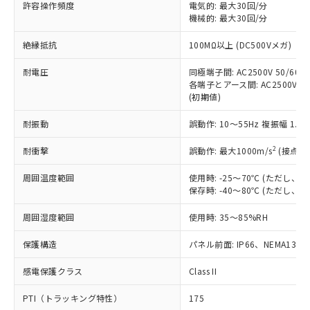
ご利用ください。
許容操作頻度
電気的: 最大30回/分
定はありません。
機械的: 最大30回/分
調査・確認中：EU RoHS指令（10物質）の
本サービスは、当社制御機器事業取扱
※1 中国RoHS○×表
非含有の対応状況を調査中または確認中の
絶縁抵抗
100MΩ以上 (DC500Vメガ)
商品の当社在庫状況および標準価格
商品です。
(税抜)を提供させていただくもので
「○」：最大均質材料含有率が中国RoHSの
非該当品：ライセンス料など無形物で、有
耐電圧
同極端子間: AC2500V 50/60Hz
す。
基準値以下であることを示します。
害物質有無と関係のない商品です。
各端子とアース間: AC2500V 50/
当社制御機器事業取扱商品の中には、
「×」：最大均質材料含有率が中国RoHSの
仕入先様の事情により、非含有部品として
(初期値)
本サービスの対象外となる商品もある
基準値を超えていることを示します。
いたものが、含有品と判明した場合などや
当社は、これら貴社製品のうち、外国
ことをご了承ください。
「－」：未確認です。当社販売部門へお問
耐振動
誤動作: 10～55Hz 複振幅 1.
むを得ず変更することがあります。
為替および外国貿易法に定める商品
在庫状況および標準価格照会結果は、
い合わせください。
（以下｢規制貨物等」という）を輸出
記載している更新日時点での社内デー
2
耐衝撃
誤動作: 最大1000m/s
(接点開
*EU RoHS指令（10物質）：
または国外への提供する場合は、日本
記
タに基づき作成されるものであり、閲
説明
鉛(Pb) 1000ppm以下、 水銀(Hg) 1000ppm以下、 カド
*中国RoHS10物質の基準値 (GB/T26572)：
国政府の輸出許可(または役務取引許
号
覧された時点での実際の在庫および標
ミウム(Cd) 100ppm以下、
周囲温度範囲
使用時: -25～70℃ (ただし
Pb(鉛) :1000ppm、 Hg(水銀) : 1000ppm、 Cd(カドミウ
可)を取得するなどの必要な手続きを
六価クロム(Cr(Ⅵ)) 1000ppm以下、ポリ臭化ビフェニル
ム) : 100ppm、
保存時: -40～80℃ (ただし
準価格とは異なる場合があることをご
類(PBB) 1000ppm以下、ポリ臭化ジフェニルエーテル類
Cr(Ⅵ)(六価クロム) : 1000ppm、 PBBs(ポリ臭化ビフェ
とります。
了承ください。
(PBDE) 1000ppm以下、フタル酸ビス(2-エチルヘキシ
○
一定数以上の在庫あり
ニル類) : 1000ppm、 PBDEs(ポリ臭化ジフェニルエーテ
当社は規制貨物を破棄する場合は、完
周囲湿度範囲
使用時: 35～85%RH
ル) (DEHP)(別名：DOP) 1000ppm以下、フタル酸ブチ
正式な納期状況および標準価格はお客
ル類) : 1000ppm、
ルベンジル（BBP） 1000ppm以下、フタル酸ジブチル
全に破砕するなど、違法に輸出されな
DBP(フタル酸ジブチル) : 1000ppm、 DIBP(フタル酸ジ
様のお取引先、またはお客様担当のオ
（DBP） 1000ppm以下、フタル酸ジイソブチル
イソブチル) : 1000ppm、 BBP(フタル酸ブチルベンジ
△
一定数には満たないが在庫あり
保護構造
パネル前面: IP66、NEMA13
いよう必要な手段を講じます。
ムロン制御機器販売店・当社販売員に
(DIBP) 1000ppm以下
ル) : 1000ppm、
当社は貴社製品を、核兵器、ミサイ
但し、RoHS指令で産業用監視および制御機器に対する
DEHP(フタル酸ビス(2-エチルヘキシル)) : 1000ppm
ご相談ください。
適用除外項目は除く。
感電保護クラス
Class II
ル、化学兵器、生物兵器またはその他
－
在庫なし(最新の在庫状況につ
オムロン制御機器販売店や当社販売拠
フタル酸エステル類の４物質については閾値を超える意
武器並びにこれらの製造装置等に一切
いては、お客様のお取引先、ま
図的な使用がないことを確認しています。
点は「
販売ネットワーク
」をご確認
PTI（トラッキング特性）
175
※2 環境保護使用期限
使用いたしません。
たはお客様担当のオムロン制御
ください。