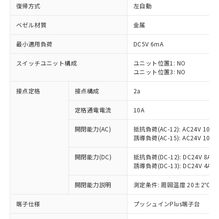
復帰方式
左自動
ベゼル材質
金属
最小適用負荷
DC5V 6mA
スイッチユニット構成
ユニット位置1: NO
ユニット位置3: NO
接点定格
接点構成
2a
定格通電電流
10A
※1 対応状況
開閉能力(AC)
抵抗負荷(AC-12): AC24V 10A/A
誘導負荷(AC-15): AC24V 10A/AC
対応済み：EU RoHS指令（10物質）の
非含有に対応した製品が提供可能な商品で
開閉能力(DC)
抵抗負荷(DC-12): DC24V 8A/DC
す。
誘導負荷(DC-13): DC24V 4A/DC
対応予定：EU RoHS指令（10物質）の非含
ご利用条件
有に対応した製品に切り替える予定のある
開閉能力説明
測定条件: 周囲温度 20±2℃、
商品です。
端子仕様
プッシュインPlus端子台
対応予定なし：EU RoHS指令（10物質）の
以下の条件をお読みいただき、同意のうえ
非含有に非対応の商品で、対応品を出す予