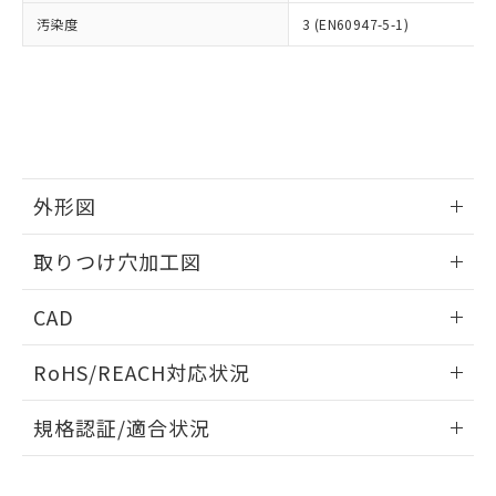
当社は、貴社製品を第三者に販売する
機器販売店・当社販売員にご確
在庫状況および標準価格結果を当社の
汚染度
3 (EN60947-5-1)
※2 対応予定月
「ｅ」：有害物質（10物質）のすべてが基
場合は、上記1、2および3の内容を当
認ください)
事前の承諾なく第三者に漏洩または開
準値以下であることを示します。
該第三者に通知します。また当社は、
示しないようお願いします。
部品在庫の切り替え状況などにより、予定
「10」：通常の使用状況下において有害物
販売先および販売に係わる関係者が違
マイパーツ機能（部品リスト作成サー
空
受注生産機種、また在庫状況の
月が前後することがあります。
質が外部に漏えいし、環境に深刻な影響を
法に輸出するおそれがある場合は、取
ビス）をご利用いただくには、I-Web
白
情報を公開していない機種
及ぼさない年数を意味します。
り引きをいたしません。
メンバーズにご登録されている必要が
「－」：未確認です。当社販売部門へお問
あります。
い合わせください。
お客様が当ウェブサイト上で当社にご
※3 非含有証明書ダウンロード
外形図
登録された部品リストについて、当社
および当社の共同利用者が、当社の製
下記の非含有証明書をダウンロードするこ
情報更新：2026/05/21
品・サービスに関するお客様との取
取りつけ穴加工図
とができます。
合意する
キャンセル
引・商談に必要な範囲で利用すること
をご了承ください。
情報更新：2026/05/21
EU RoHS指令（10物質）の非含有証明書
CAD
※当社の共同利用者とは、
"個人情報
51物質の非含有証明書（当社基準）
の共同利用に関して"
の「1.共同利
ログイン/会員登録いただくと、CADデータをダウンロー
※本証明書は発行日時点で非含有を証明す
用者の範囲」に記載されている法人を
RoHS/REACH対応状況
ドすることができます。
るもので、過去に遡って非含有を証明する
指します。
ものではありません。
情報更新：2026/7/29
規格認証/適合状況
また、RoHS指令のフタル酸エステル類４
物質の対応では、対応完了までの期間は出
ログイン/会員登録
EU RoHS
注意事項・凡例
A22NK-3ML-01BA-P101についての規格認証/適合状況につい
荷製品に未対応品が混在することから備考
ては、「カスタマーサポートセンタ お客様相談室」または貴