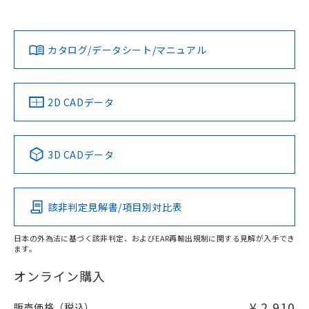
欄に対応日を記載しておりました。
社担当オムロン営業員または販売店にお問い合わせくださ
既に当社にて対応品への在庫切替を完了
対応状況
対応予定月
※1
※2
い。
ダウンロードデータをご利用いただく前に、以下を必ずお読
していることから、特段のことがない限
みください。
り、2022年1月12日より割愛しておりま
カタログ/データシート/マニュアル
対応済み
ソフトウェアの使用条件
す。
お問い合わせ
中国 RoHS
注意事項・凡例
2D CADデータ
中国 RoHS表
※1 ※2
3D CADデータ
Pb
Hg
Cd
Cr(VI)
該非判定見解書/項目別対比表
X
O
O
O
日本の外為法に基づく該非判定、およびEAR再輸出規制に関する見解が入手でき
ます。
"対応済み"や非含有の記載がされた商品であっても、流通
在庫等で未対応品が混在する可能性があります。
オンライン購入
非含有品が必要な際は、弊社営業部門もしくは販売店へお
問い合わせください。
¥ 2,910
販売価格（税込）