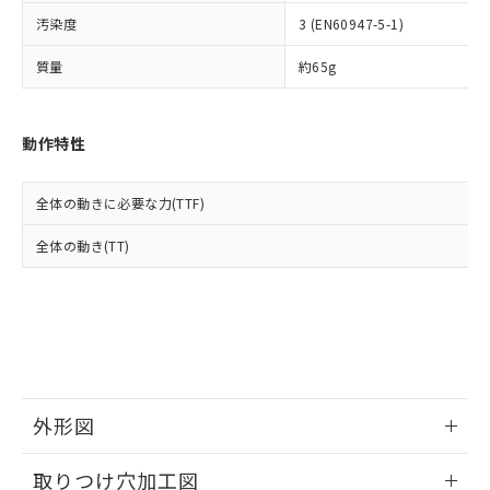
イソブチル) : 1000ppm、 BBP(フタル酸ブチルベンジ
△
一定数には満たないが在庫あり
いよう必要な手段を講じます。
ムロン制御機器販売店・当社販売員に
(DIBP) 1000ppm以下
ル) : 1000ppm、
汚染度
3 (EN60947-5-1)
当社は貴社製品を、核兵器、ミサイ
但し、RoHS指令で産業用監視および制御機器に対する
DEHP(フタル酸ビス(2-エチルヘキシル)) : 1000ppm
ご相談ください。
適用除外項目は除く。
ル、化学兵器、生物兵器またはその他
－
在庫なし(最新の在庫状況につ
オムロン制御機器販売店や当社販売拠
フタル酸エステル類の４物質については閾値を超える意
質量
約65g
武器並びにこれらの製造装置等に一切
いては、お客様のお取引先、ま
図的な使用がないことを確認しています。
点は「
販売ネットワーク
」をご確認
※2 環境保護使用期限
使用いたしません。
たはお客様担当のオムロン制御
ください。
当社は、貴社製品を第三者に販売する
機器販売店・当社販売員にご確
在庫状況および標準価格結果を当社の
※2 対応予定月
動作特性
「ｅ」：有害物質（10物質）のすべてが基
場合は、上記1、2および3の内容を当
認ください)
事前の承諾なく第三者に漏洩または開
準値以下であることを示します。
該第三者に通知します。また当社は、
示しないようお願いします。
部品在庫の切り替え状況などにより、予定
「10」：通常の使用状況下において有害物
販売先および販売に係わる関係者が違
マイパーツ機能（部品リスト作成サー
空
受注生産機種、また在庫状況の
全体の動きに必要な力(TTF)
月が前後することがあります。
質が外部に漏えいし、環境に深刻な影響を
法に輸出するおそれがある場合は、取
ビス）をご利用いただくには、I-Web
白
情報を公開していない機種
及ぼさない年数を意味します。
り引きをいたしません。
メンバーズにご登録されている必要が
全体の動き(TT)
「－」：未確認です。当社販売部門へお問
あります。
い合わせください。
お客様が当ウェブサイト上で当社にご
※3 非含有証明書ダウンロード
登録された部品リストについて、当社
および当社の共同利用者が、当社の製
下記の非含有証明書をダウンロードするこ
品・サービスに関するお客様との取
とができます。
合意する
キャンセル
引・商談に必要な範囲で利用すること
をご了承ください。
EU RoHS指令（10物質）の非含有証明書
外形図
※当社の共同利用者とは、
"個人情報
51物質の非含有証明書（当社基準）
の共同利用に関して"
の「1.共同利
情報更新：2026/05/21
※本証明書は発行日時点で非含有を証明す
用者の範囲」に記載されている法人を
取りつけ穴加工図
るもので、過去に遡って非含有を証明する