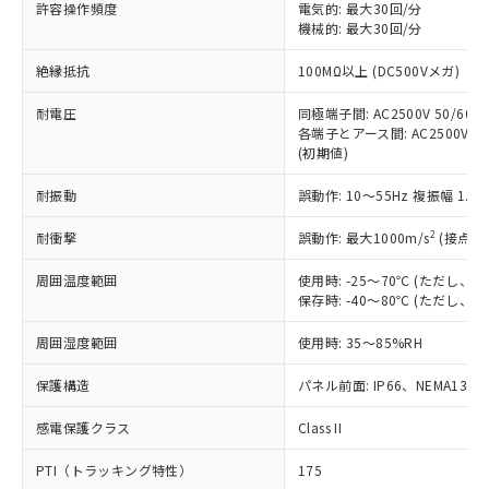
許容操作頻度
電気的: 最大30回/分
対応予定：EU RoHS指令（10物質）の非含
ご利用条件
機械的: 最大30回/分
有に対応した製品に切り替える予定のある
商品です。
絶縁抵抗
100MΩ以上 (DC500Vメガ)
対応予定なし：EU RoHS指令（10物質）の
以下の条件をお読みいただき、同意のうえ
非含有に非対応の商品で、対応品を出す予
耐電圧
同極端子間: AC2500V 50/60Hz
ご利用ください。
定はありません。
各端子とアース間: AC2500V 50/
調査・確認中：EU RoHS指令（10物質）の
(初期値)
本サービスは、当社制御機器事業取扱
※1 中国RoHS○×表
非含有の対応状況を調査中または確認中の
商品の当社在庫状況および標準価格
商品です。
耐振動
誤動作: 10～55Hz 複振幅 1.
(税抜)を提供させていただくもので
「○」：最大均質材料含有率が中国RoHSの
非該当品：ライセンス料など無形物で、有
す。
基準値以下であることを示します。
2
耐衝撃
誤動作: 最大1000m/s
(接点開
害物質有無と関係のない商品です。
当社制御機器事業取扱商品の中には、
「×」：最大均質材料含有率が中国RoHSの
仕入先様の事情により、非含有部品として
本サービスの対象外となる商品もある
周囲温度範囲
使用時: -25～70℃ (ただし
基準値を超えていることを示します。
いたものが、含有品と判明した場合などや
当社は、これら貴社製品のうち、外国
ことをご了承ください。
保存時: -40～80℃ (ただし
「－」：未確認です。当社販売部門へお問
むを得ず変更することがあります。
為替および外国貿易法に定める商品
在庫状況および標準価格照会結果は、
い合わせください。
（以下｢規制貨物等」という）を輸出
周囲湿度範囲
記載している更新日時点での社内デー
使用時: 35～85%RH
*EU RoHS指令（10物質）：
または国外への提供する場合は、日本
記
タに基づき作成されるものであり、閲
説明
鉛(Pb) 1000ppm以下、 水銀(Hg) 1000ppm以下、 カド
*中国RoHS10物質の基準値 (GB/T26572)：
国政府の輸出許可(または役務取引許
保護構造
パネル前面: IP66、NEMA13
号
覧された時点での実際の在庫および標
ミウム(Cd) 100ppm以下、
Pb(鉛) :1000ppm、 Hg(水銀) : 1000ppm、 Cd(カドミウ
可)を取得するなどの必要な手続きを
六価クロム(Cr(Ⅵ)) 1000ppm以下、ポリ臭化ビフェニル
ム) : 100ppm、
準価格とは異なる場合があることをご
類(PBB) 1000ppm以下、ポリ臭化ジフェニルエーテル類
Cr(Ⅵ)(六価クロム) : 1000ppm、 PBBs(ポリ臭化ビフェ
感電保護クラス
とります。
Class II
了承ください。
(PBDE) 1000ppm以下、フタル酸ビス(2-エチルヘキシ
○
一定数以上の在庫あり
ニル類) : 1000ppm、 PBDEs(ポリ臭化ジフェニルエーテ
当社は規制貨物を破棄する場合は、完
ル) (DEHP)(別名：DOP) 1000ppm以下、フタル酸ブチ
正式な納期状況および標準価格はお客
ル類) : 1000ppm、
PTI（トラッキング特性）
175
ルベンジル（BBP） 1000ppm以下、フタル酸ジブチル
全に破砕するなど、違法に輸出されな
DBP(フタル酸ジブチル) : 1000ppm、 DIBP(フタル酸ジ
様のお取引先、またはお客様担当のオ
（DBP） 1000ppm以下、フタル酸ジイソブチル