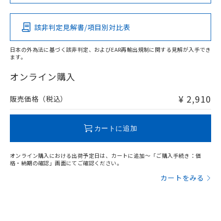
Pb
Hg
Cd
Cr(VI)
該非判定見解書/項目別対比表
X
O
O
O
日本の外為法に基づく該非判定、およびEAR再輸出規制に関する見解が入手でき
ます。
"対応済み"や非含有の記載がされた商品であっても、流通
在庫等で未対応品が混在する可能性があります。
オンライン購入
非含有品が必要な際は、弊社営業部門もしくは販売店へお
問い合わせください。
¥ 2,910
販売価格（税込）
この製品のRoHS/REACH対応状況ページへ
カートに追加
オンライン購入における出荷予定日は、カートに追加～「ご購入手続き：価
格・納期の確認」画面にてご確認ください。
カートをみる