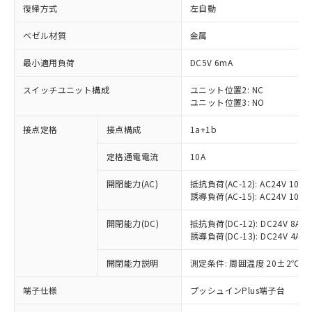
復帰方式
左自動
ベゼル材質
金属
最小適用負荷
DC5V 6mA
スイッチユニット構成
ユニット位置2: NC
ユニット位置3: NO
接点定格
接点構成
1a+1b
定格通電電流
10A
開閉能力(AC)
抵抗負荷(AC-12): AC24V 10A/A
誘導負荷(AC-15): AC24V 10A/AC
開閉能力(DC)
抵抗負荷(DC-12): DC24V 8A/DC
誘導負荷(DC-13): DC24V 4A/DC
※1 対応状況
開閉能力説明
測定条件: 周囲温度 20±2℃、
対応済み：EU RoHS指令（10物質）の
非含有に対応した製品が提供可能な商品で
端子仕様
プッシュインPlus端子台
す。