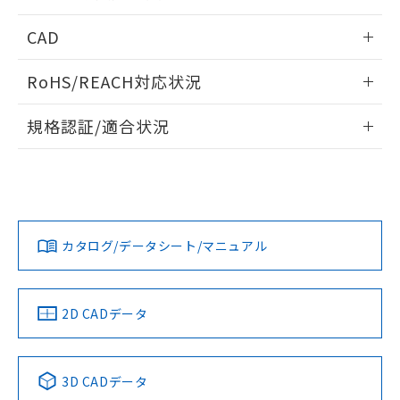
指します。
ものではありません。
情報更新：2026/05/21
CAD
また、RoHS指令のフタル酸エステル類４
物質の対応では、対応完了までの期間は出
ログイン/会員登録いただくと、CADデータをダウンロー
荷製品に未対応品が混在することから備考
RoHS/REACH対応状況
ドすることができます。
欄に対応日を記載しておりました。
既に当社にて対応品への在庫切替を完了
情報更新：2026/7/29
規格認証/適合状況
していることから、特段のことがない限
り、2022年1月12日より割愛しておりま
ログイン/会員登録
EU RoHS
注意事項・凡例
A22NK-3ML-01BA-P021についての規格認証/適合状況につい
す。
ては、「カスタマーサポートセンタ お客様相談室」または貴
社担当オムロン営業員または販売店にお問い合わせくださ
対応状況
対応予定月
※1
※2
い。
ダウンロードデータをご利用いただく前に、以下を必ずお読
みください。
カタログ/データシート/マニュアル
対応済み
ソフトウェアの使用条件
お問い合わせ
中国 RoHS
注意事項・凡例
2D CADデータ
中国 RoHS表
※1 ※2
3D CADデータ