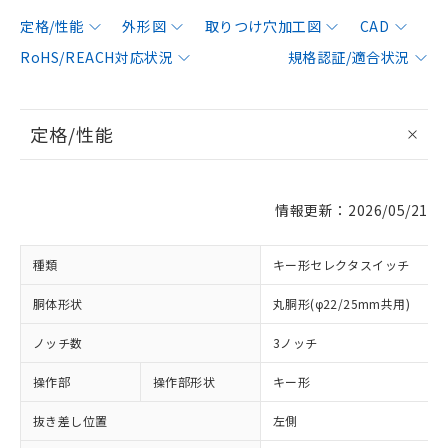
定格/性能
外形図
取りつけ穴加工図
CAD
RoHS/REACH対応状況
規格認証/適合状況
定格/性能
情報更新：2026/05/21
種類
キー形セレクタスイッチ
胴体形状
丸胴形(φ22/25mm共用)
ノッチ数
3ノッチ
操作部
操作部形状
キー形
抜き差し位置
左側