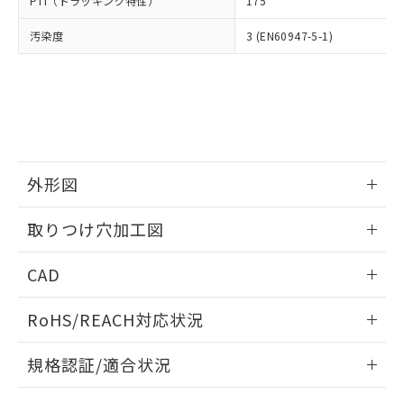
PTI（トラッキング特性）
175
たはお客様担当のオムロン制御
ください。
当社は、貴社製品を第三者に販売する
機器販売店・当社販売員にご確
在庫状況および標準価格結果を当社の
※2 対応予定月
「ｅ」：有害物質（10物質）のすべてが基
汚染度
3 (EN60947-5-1)
場合は、上記1、2および3の内容を当
認ください)
事前の承諾なく第三者に漏洩または開
準値以下であることを示します。
該第三者に通知します。また当社は、
示しないようお願いします。
部品在庫の切り替え状況などにより、予定
「10」：通常の使用状況下において有害物
販売先および販売に係わる関係者が違
マイパーツ機能（部品リスト作成サー
空
受注生産機種、また在庫状況の
月が前後することがあります。
質が外部に漏えいし、環境に深刻な影響を
法に輸出するおそれがある場合は、取
ビス）をご利用いただくには、I-Web
白
情報を公開していない機種
及ぼさない年数を意味します。
り引きをいたしません。
メンバーズにご登録されている必要が
「－」：未確認です。当社販売部門へお問
あります。
い合わせください。
お客様が当ウェブサイト上で当社にご
※3 非含有証明書ダウンロード
登録された部品リストについて、当社
外形図
および当社の共同利用者が、当社の製
下記の非含有証明書をダウンロードするこ
品・サービスに関するお客様との取
情報更新：2026/05/21
とができます。
取りつけ穴加工図
合意する
キャンセル
引・商談に必要な範囲で利用すること
をご了承ください。
情報更新：2026/05/21
EU RoHS指令（10物質）の非含有証明書
※当社の共同利用者とは、
"個人情報
CAD
51物質の非含有証明書（当社基準）
の共同利用に関して"
の「1.共同利
※本証明書は発行日時点で非含有を証明す
ログイン/会員登録いただくと、CADデータをダウンロー
用者の範囲」に記載されている法人を
RoHS/REACH対応状況
るもので、過去に遡って非含有を証明する
ドすることができます。
指します。
ものではありません。
情報更新：2026/7/29
また、RoHS指令のフタル酸エステル類４
規格認証/適合状況
物質の対応では、対応完了までの期間は出
ログイン/会員登録
EU RoHS
注意事項・凡例
荷製品に未対応品が混在することから備考