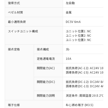
復帰方式
左自動
ベゼル材質
金属
最小適用負荷
DC5V 6mA
スイッチユニット構成
ユニット位置1: NC
ユニット位置2: NC
ユニット位置3: NC
接点定格
接点構成
3b
定格通電電流
10A
※1 対応状況
開閉能力(AC)
抵抗負荷(AC-12): AC24V 10A/A
誘導負荷(AC-15): AC24V 10A/AC
対応済み：EU RoHS指令（10物質）の
非含有に対応した製品が提供可能な商品で
開閉能力(DC)
抵抗負荷(DC-12): DC24V 8A/DC
す。
誘導負荷(DC-13): DC24V 4A/DC
対応予定：EU RoHS指令（10物質）の非含
ご利用条件
有に対応した製品に切り替える予定のある
開閉能力説明
測定条件: 周囲温度 20±2℃、
商品です。
対応予定なし：EU RoHS指令（10物質）の
端子仕様
ねじ締め端子 (M3.5)
以下の条件をお読みいただき、同意のうえ