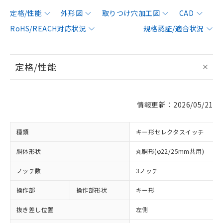
定格/性能
外形図
取りつけ穴加工図
CAD
RoHS/REACH対応状況
規格認証/適合状況
定格/性能
情報更新：2026/05/21
種類
キー形セレクタスイッチ
胴体形状
丸胴形(φ22/25mm共用)
ノッチ数
3ノッチ
操作部
操作部形状
キー形
抜き差し位置
左側