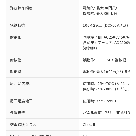
非含有に非対応の商品で、対応品を出す予
ご利用ください。
定はありません。
許容操作頻度
電気的: 最大30回/分
調査・確認中：EU RoHS指令（10物質）の
機械的: 最大30回/分
本サービスは、当社制御機器事業取扱
※1 中国RoHS○×表
非含有の対応状況を調査中または確認中の
商品の当社在庫状況および標準価格
絶縁抵抗
100MΩ以上 (DC500Vメガ)
商品です。
(税抜)を提供させていただくもので
「○」：最大均質材料含有率が中国RoHSの
非該当品：ライセンス料など無形物で、有
す。
耐電圧
同極端子間: AC2500V 50/60Hz
基準値以下であることを示します。
害物質有無と関係のない商品です。
当社制御機器事業取扱商品の中には、
各端子とアース間: AC2500V 50/
「×」：最大均質材料含有率が中国RoHSの
仕入先様の事情により、非含有部品として
(初期値)
本サービスの対象外となる商品もある
基準値を超えていることを示します。
いたものが、含有品と判明した場合などや
当社は、これら貴社製品のうち、外国
ことをご了承ください。
「－」：未確認です。当社販売部門へお問
むを得ず変更することがあります。
為替および外国貿易法に定める商品
耐振動
誤動作: 10～55Hz 複振幅 1.
在庫状況および標準価格照会結果は、
い合わせください。
（以下｢規制貨物等」という）を輸出
記載している更新日時点での社内デー
*EU RoHS指令（10物質）：
2
耐衝撃
誤動作: 最大1000m/s
(接点開
または国外への提供する場合は、日本
記
タに基づき作成されるものであり、閲
説明
鉛(Pb) 1000ppm以下、 水銀(Hg) 1000ppm以下、 カド
*中国RoHS10物質の基準値 (GB/T26572)：
国政府の輸出許可(または役務取引許
号
覧された時点での実際の在庫および標
ミウム(Cd) 100ppm以下、
Pb(鉛) :1000ppm、 Hg(水銀) : 1000ppm、 Cd(カドミウ
周囲温度範囲
使用時: -25～70℃ (ただし
可)を取得するなどの必要な手続きを
六価クロム(Cr(Ⅵ)) 1000ppm以下、ポリ臭化ビフェニル
ム) : 100ppm、
準価格とは異なる場合があることをご
保存時: -40～80℃ (ただし
類(PBB) 1000ppm以下、ポリ臭化ジフェニルエーテル類
Cr(Ⅵ)(六価クロム) : 1000ppm、 PBBs(ポリ臭化ビフェ
とります。
了承ください。
(PBDE) 1000ppm以下、フタル酸ビス(2-エチルヘキシ
○
一定数以上の在庫あり
ニル類) : 1000ppm、 PBDEs(ポリ臭化ジフェニルエーテ
当社は規制貨物を破棄する場合は、完
ル) (DEHP)(別名：DOP) 1000ppm以下、フタル酸ブチ
正式な納期状況および標準価格はお客
ル類) : 1000ppm、
周囲湿度範囲
使用時: 35～85%RH
ルベンジル（BBP） 1000ppm以下、フタル酸ジブチル
全に破砕するなど、違法に輸出されな
DBP(フタル酸ジブチル) : 1000ppm、 DIBP(フタル酸ジ
様のお取引先、またはお客様担当のオ
（DBP） 1000ppm以下、フタル酸ジイソブチル
イソブチル) : 1000ppm、 BBP(フタル酸ブチルベンジ
△
一定数には満たないが在庫あり
いよう必要な手段を講じます。
ムロン制御機器販売店・当社販売員に
(DIBP) 1000ppm以下
保護構造
パネル前面: IP66、NEMA13
ル) : 1000ppm、
当社は貴社製品を、核兵器、ミサイ
但し、RoHS指令で産業用監視および制御機器に対する
DEHP(フタル酸ビス(2-エチルヘキシル)) : 1000ppm
ご相談ください。
適用除外項目は除く。
ル、化学兵器、生物兵器またはその他
－
在庫なし(最新の在庫状況につ
感電保護クラス
Class II
オムロン制御機器販売店や当社販売拠
フタル酸エステル類の４物質については閾値を超える意
武器並びにこれらの製造装置等に一切
いては、お客様のお取引先、ま
図的な使用がないことを確認しています。
点は「
販売ネットワーク
」をご確認
※2 環境保護使用期限
使用いたしません。