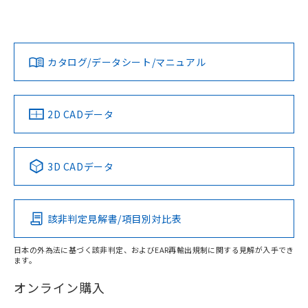
UL認証
CSA認証
CEマーキング
欄に対応日を記載しておりました。
既に当社にて対応品への在庫切替を完了
Yes
Yes
Yes
対応状況
対応予定月
※1
※2
していることから、特段のことがない限
ダウンロードデータをご利用いただく前に、以下を必ずお読
り、2022年1月12日より割愛しておりま
みください。
カタログ/データシート/マニュアル
対応済み
す。
ソフトウェアの使用条件
LR型式承認
DNV型式承認
BV型式承認
KR型式承
（イギリス
（ノルウェー
（フランス
（韓国
船舶規格）
船舶規格）
船舶規格）
船舶規格
中国 RoHS
注意事項・凡例
2D CADデータ
No
No
No
No
中国 RoHS表
※1 ※2
3D CADデータ
この製品の規格認証/適合状況ページへ
Pb
Hg
Cd
Cr(VI)
その他の認証はこちらのページからご検索ください
該非判定見解書/項目別対比表
X
O
O
O
日本の外為法に基づく該非判定、およびEAR再輸出規制に関する見解が入手でき
ます。
"対応済み"や非含有の記載がされた商品であっても、流通
在庫等で未対応品が混在する可能性があります。
オンライン購入
非含有品が必要な際は、弊社営業部門もしくは販売店へお