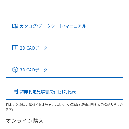
UL認証
CSA認証
CEマーキング
欄に対応日を記載しておりました。
既に当社にて対応品への在庫切替を完了
Yes
Yes
Yes
対応状況
対応予定月
※1
※2
していることから、特段のことがない限
ダウンロードデータをご利用いただく前に、以下を必ずお読
り、2022年1月12日より割愛しておりま
みください。
カタログ/データシート/マニュアル
対応済み
す。
ソフトウェアの使用条件
LR型式承認
DNV型式承認
BV型式承認
KR型式承
（イギリス
（ノルウェー
（フランス
（韓国
船舶規格）
船舶規格）
船舶規格）
船舶規格
中国 RoHS
注意事項・凡例
2D CADデータ
No
No
No
No
中国 RoHS表
※1 ※2
3D CADデータ
この製品の規格認証/適合状況ページへ
Pb
Hg
Cd
Cr(VI)
その他の認証はこちらのページからご検索ください
該非判定見解書/項目別対比表
X
O
O
O
日本の外為法に基づく該非判定、およびEAR再輸出規制に関する見解が入手でき
ます。
"対応済み"や非含有の記載がされた商品であっても、流通
在庫等で未対応品が混在する可能性があります。
オンライン購入
非含有品が必要な際は、弊社営業部門もしくは販売店へお