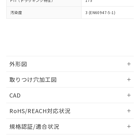
PTI（トラッキング特性）
175
たはお客様担当のオムロン制御
ください。
当社は、貴社製品を第三者に販売する
機器販売店・当社販売員にご確
在庫状況および標準価格結果を当社の
※2 対応予定月
「ｅ」：有害物質（10物質）のすべてが基
汚染度
3 (EN60947-5-1)
場合は、上記1、2および3の内容を当
認ください)
事前の承諾なく第三者に漏洩または開
準値以下であることを示します。
該第三者に通知します。また当社は、
示しないようお願いします。
部品在庫の切り替え状況などにより、予定
「10」：通常の使用状況下において有害物
販売先および販売に係わる関係者が違
マイパーツ機能（部品リスト作成サー
空
受注生産機種、また在庫状況の
月が前後することがあります。
質が外部に漏えいし、環境に深刻な影響を
法に輸出するおそれがある場合は、取
ビス）をご利用いただくには、I-Web
白
情報を公開していない機種
及ぼさない年数を意味します。
り引きをいたしません。
メンバーズにご登録されている必要が
「－」：未確認です。当社販売部門へお問
あります。
い合わせください。
お客様が当ウェブサイト上で当社にご
※3 非含有証明書ダウンロード
登録された部品リストについて、当社
外形図
および当社の共同利用者が、当社の製
下記の非含有証明書をダウンロードするこ
品・サービスに関するお客様との取
情報更新：2026/05/21
とができます。
取りつけ穴加工図
合意する
キャンセル
引・商談に必要な範囲で利用すること
をご了承ください。
情報更新：2026/05/21
EU RoHS指令（10物質）の非含有証明書
※当社の共同利用者とは、
"個人情報
CAD
51物質の非含有証明書（当社基準）
の共同利用に関して"
の「1.共同利
※本証明書は発行日時点で非含有を証明す
ログイン/会員登録いただくと、CADデータをダウンロー
用者の範囲」に記載されている法人を
RoHS/REACH対応状況
るもので、過去に遡って非含有を証明する
ドすることができます。
指します。
ものではありません。
情報更新：2026/7/29
また、RoHS指令のフタル酸エステル類４
規格認証/適合状況
物質の対応では、対応完了までの期間は出
ログイン/会員登録
EU RoHS
注意事項・凡例
荷製品に未対応品が混在することから備考