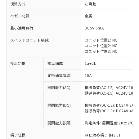
復帰方式
左自動
ベゼル材質
金属
最小適用負荷
DC5V 6mA
スイッチユニット構成
ユニット位置1: NC
ユニット位置2: NC
ユニット位置3: NO
接点定格
接点構成
1a+2b
定格通電電流
10A
※1 対応状況
開閉能力(AC)
抵抗負荷(AC-12): AC24V 10A/A
誘導負荷(AC-15): AC24V 10A/AC
対応済み：EU RoHS指令（10物質）の
非含有に対応した製品が提供可能な商品で
開閉能力(DC)
抵抗負荷(DC-12): DC24V 8A/DC
す。
誘導負荷(DC-13): DC24V 4A/DC
対応予定：EU RoHS指令（10物質）の非含
ご利用条件
有に対応した製品に切り替える予定のある
開閉能力説明
測定条件: 周囲温度 20±2℃、
商品です。
対応予定なし：EU RoHS指令（10物質）の
端子仕様
ねじ締め端子 (M3.5)
以下の条件をお読みいただき、同意のうえ