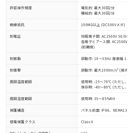
非含有に非対応の商品で、対応品を出す予
ご利用ください。
定はありません。
許容操作頻度
電気的: 最大30回/分
調査・確認中：EU RoHS指令（10物質）の
機械的: 最大30回/分
本サービスは、当社制御機器事業取扱
※1 中国RoHS○×表
非含有の対応状況を調査中または確認中の
商品の当社在庫状況および標準価格
絶縁抵抗
100MΩ以上 (DC500Vメガ)
商品です。
(税抜)を提供させていただくもので
「○」：最大均質材料含有率が中国RoHSの
非該当品：ライセンス料など無形物で、有
す。
耐電圧
同極端子間: AC2500V 50/60Hz
基準値以下であることを示します。
害物質有無と関係のない商品です。
当社制御機器事業取扱商品の中には、
各端子とアース間: AC2500V 50/
「×」：最大均質材料含有率が中国RoHSの
仕入先様の事情により、非含有部品として
(初期値)
本サービスの対象外となる商品もある
基準値を超えていることを示します。
いたものが、含有品と判明した場合などや
当社は、これら貴社製品のうち、外国
ことをご了承ください。
「－」：未確認です。当社販売部門へお問
むを得ず変更することがあります。
為替および外国貿易法に定める商品
耐振動
誤動作: 10～55Hz 複振幅 1.
在庫状況および標準価格照会結果は、
い合わせください。
（以下｢規制貨物等」という）を輸出
記載している更新日時点での社内デー
*EU RoHS指令（10物質）：
2
耐衝撃
誤動作: 最大1000m/s
(接点開
または国外への提供する場合は、日本
記
タに基づき作成されるものであり、閲
説明
鉛(Pb) 1000ppm以下、 水銀(Hg) 1000ppm以下、 カド
*中国RoHS10物質の基準値 (GB/T26572)：
国政府の輸出許可(または役務取引許
号
覧された時点での実際の在庫および標
ミウム(Cd) 100ppm以下、
Pb(鉛) :1000ppm、 Hg(水銀) : 1000ppm、 Cd(カドミウ
周囲温度範囲
使用時: -25～70℃ (ただし
可)を取得するなどの必要な手続きを
六価クロム(Cr(Ⅵ)) 1000ppm以下、ポリ臭化ビフェニル
ム) : 100ppm、
準価格とは異なる場合があることをご
保存時: -40～80℃ (ただし
類(PBB) 1000ppm以下、ポリ臭化ジフェニルエーテル類
Cr(Ⅵ)(六価クロム) : 1000ppm、 PBBs(ポリ臭化ビフェ
とります。
了承ください。
(PBDE) 1000ppm以下、フタル酸ビス(2-エチルヘキシ
○
一定数以上の在庫あり
ニル類) : 1000ppm、 PBDEs(ポリ臭化ジフェニルエーテ
当社は規制貨物を破棄する場合は、完
ル) (DEHP)(別名：DOP) 1000ppm以下、フタル酸ブチ
正式な納期状況および標準価格はお客
ル類) : 1000ppm、
周囲湿度範囲
使用時: 35～85%RH
ルベンジル（BBP） 1000ppm以下、フタル酸ジブチル
全に破砕するなど、違法に輸出されな
DBP(フタル酸ジブチル) : 1000ppm、 DIBP(フタル酸ジ
様のお取引先、またはお客様担当のオ
（DBP） 1000ppm以下、フタル酸ジイソブチル
イソブチル) : 1000ppm、 BBP(フタル酸ブチルベンジ
△
一定数には満たないが在庫あり
いよう必要な手段を講じます。
ムロン制御機器販売店・当社販売員に
(DIBP) 1000ppm以下
保護構造
パネル前面: IP66、NEMA13
ル) : 1000ppm、
当社は貴社製品を、核兵器、ミサイ
但し、RoHS指令で産業用監視および制御機器に対する
DEHP(フタル酸ビス(2-エチルヘキシル)) : 1000ppm
ご相談ください。
適用除外項目は除く。
ル、化学兵器、生物兵器またはその他
－
在庫なし(最新の在庫状況につ
感電保護クラス
Class II
オムロン制御機器販売店や当社販売拠
フタル酸エステル類の４物質については閾値を超える意
武器並びにこれらの製造装置等に一切
いては、お客様のお取引先、ま
図的な使用がないことを確認しています。
点は「
販売ネットワーク
」をご確認
※2 環境保護使用期限
使用いたしません。