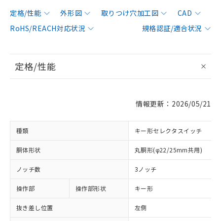
定格/性能
外形図
取りつけ穴加工図
CAD
RoHS/REACH対応状況
規格認証/適合状況
定格/性能
情報更新：2026/05/21
種類
キー形セレクタスイッチ
胴体形状
丸胴形(φ22/25mm共用)
ノッチ数
3ノッチ
操作部
操作部形状
キー形
抜き差し位置
左側