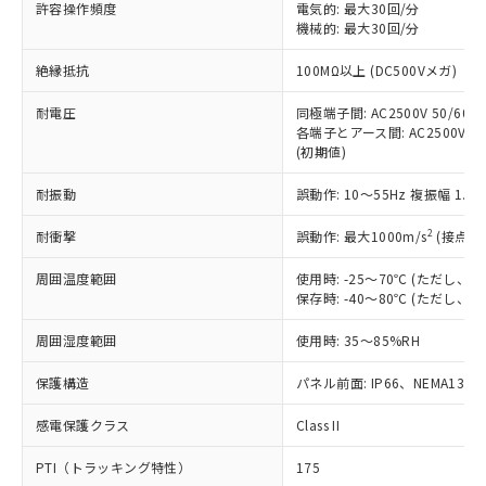
許容操作頻度
電気的: 最大30回/分
対応予定：EU RoHS指令（10物質）の非含
ご利用条件
機械的: 最大30回/分
有に対応した製品に切り替える予定のある
商品です。
絶縁抵抗
100MΩ以上 (DC500Vメガ)
対応予定なし：EU RoHS指令（10物質）の
以下の条件をお読みいただき、同意のうえ
非含有に非対応の商品で、対応品を出す予
耐電圧
同極端子間: AC2500V 50/60Hz
ご利用ください。
定はありません。
各端子とアース間: AC2500V 50/
調査・確認中：EU RoHS指令（10物質）の
(初期値)
本サービスは、当社制御機器事業取扱
※1 中国RoHS○×表
非含有の対応状況を調査中または確認中の
商品の当社在庫状況および標準価格
商品です。
耐振動
誤動作: 10～55Hz 複振幅 1.
(税抜)を提供させていただくもので
「○」：最大均質材料含有率が中国RoHSの
非該当品：ライセンス料など無形物で、有
す。
基準値以下であることを示します。
2
耐衝撃
誤動作: 最大1000m/s
(接点開
害物質有無と関係のない商品です。
当社制御機器事業取扱商品の中には、
「×」：最大均質材料含有率が中国RoHSの
仕入先様の事情により、非含有部品として
本サービスの対象外となる商品もある
周囲温度範囲
使用時: -25～70℃ (ただし
基準値を超えていることを示します。
いたものが、含有品と判明した場合などや
当社は、これら貴社製品のうち、外国
ことをご了承ください。
保存時: -40～80℃ (ただし
「－」：未確認です。当社販売部門へお問
むを得ず変更することがあります。
為替および外国貿易法に定める商品
在庫状況および標準価格照会結果は、
い合わせください。
（以下｢規制貨物等」という）を輸出
周囲湿度範囲
記載している更新日時点での社内デー
使用時: 35～85%RH
*EU RoHS指令（10物質）：
または国外への提供する場合は、日本
記
タに基づき作成されるものであり、閲
説明
鉛(Pb) 1000ppm以下、 水銀(Hg) 1000ppm以下、 カド
*中国RoHS10物質の基準値 (GB/T26572)：
国政府の輸出許可(または役務取引許
保護構造
パネル前面: IP66、NEMA13
号
覧された時点での実際の在庫および標
ミウム(Cd) 100ppm以下、
Pb(鉛) :1000ppm、 Hg(水銀) : 1000ppm、 Cd(カドミウ
可)を取得するなどの必要な手続きを
六価クロム(Cr(Ⅵ)) 1000ppm以下、ポリ臭化ビフェニル
ム) : 100ppm、
準価格とは異なる場合があることをご
類(PBB) 1000ppm以下、ポリ臭化ジフェニルエーテル類
Cr(Ⅵ)(六価クロム) : 1000ppm、 PBBs(ポリ臭化ビフェ
感電保護クラス
とります。
Class II
了承ください。
(PBDE) 1000ppm以下、フタル酸ビス(2-エチルヘキシ
○
一定数以上の在庫あり
ニル類) : 1000ppm、 PBDEs(ポリ臭化ジフェニルエーテ
当社は規制貨物を破棄する場合は、完
ル) (DEHP)(別名：DOP) 1000ppm以下、フタル酸ブチ
正式な納期状況および標準価格はお客
ル類) : 1000ppm、
PTI（トラッキング特性）
175
ルベンジル（BBP） 1000ppm以下、フタル酸ジブチル
全に破砕するなど、違法に輸出されな
DBP(フタル酸ジブチル) : 1000ppm、 DIBP(フタル酸ジ
様のお取引先、またはお客様担当のオ
（DBP） 1000ppm以下、フタル酸ジイソブチル