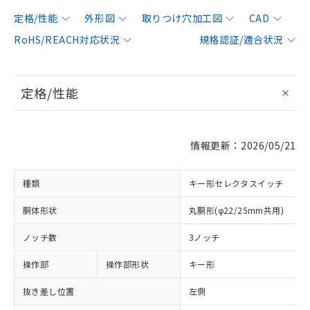
定格/性能
外形図
取りつけ穴加工図
CAD
RoHS/REACH対応状況
規格認証/適合状況
定格/性能
情報更新：2026/05/21
種類
キー形セレクタスイッチ
胴体形状
丸胴形(φ22/25mm共用)
ノッチ数
3ノッチ
操作部
操作部形状
キー形
抜き差し位置
左側