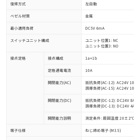
復帰方式
左自動
ベゼル材質
金属
最小適用負荷
DC5V 6mA
スイッチユニット構成
ユニット位置1: NC
ユニット位置3: NO
接点定格
接点構成
1a+1b
定格通電電流
10A
開閉能力(AC)
抵抗負荷(AC-12): AC24V 10A/A
誘導負荷(AC-15): AC24V 10A/AC
開閉能力(DC)
抵抗負荷(DC-12): DC24V 8A/DC
誘導負荷(DC-13): DC24V 4A/DC
※1 対応状況
開閉能力説明
測定条件: 周囲温度 20±2℃、
対応済み：EU RoHS指令（10物質）の
非含有に対応した製品が提供可能な商品で
端子仕様
ねじ締め端子 (M3.5)
す。