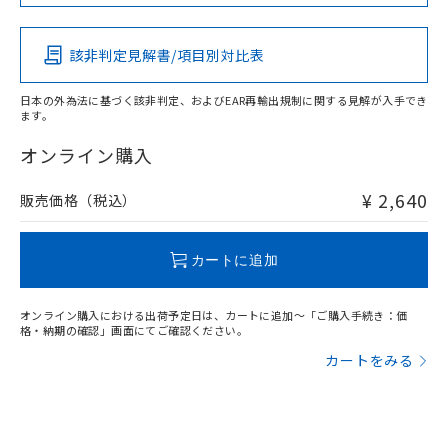
この製品の規格認証/適合状況ページへ
Pb
Hg
Cd
Cr(VI)
その他の認証はこちらのページからご検索ください
該非判定見解書/項目別対比表
X
O
O
O
日本の外為法に基づく該非判定、およびEAR再輸出規制に関する見解が入手でき
ます。
"対応済み"や非含有の記載がされた商品であっても、流通
在庫等で未対応品が混在する可能性があります。
オンライン購入
非含有品が必要な際は、弊社営業部門もしくは販売店へお
問い合わせください。
¥ 2,640
販売価格（税込）
この製品のRoHS/REACH対応状況ページへ
カートに追加
オンライン購入における出荷予定日は、カートに追加～「ご購入手続き：価
格・納期の確認」画面にてご確認ください。
カートをみる