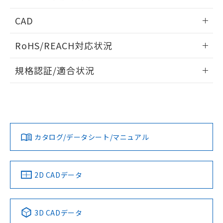
指します。
ものではありません。
情報更新：2026/05/21
CAD
また、RoHS指令のフタル酸エステル類４
物質の対応では、対応完了までの期間は出
ログイン/会員登録いただくと、CADデータをダウンロー
荷製品に未対応品が混在することから備考
RoHS/REACH対応状況
ドすることができます。
欄に対応日を記載しておりました。
既に当社にて対応品への在庫切替を完了
情報更新：2026/7/29
規格認証/適合状況
していることから、特段のことがない限
り、2022年1月12日より割愛しておりま
ログイン/会員登録
EU RoHS
注意事項・凡例
UL認証
す。
CSA認証
CEマーキング
Yes
Yes
Yes
対応状況
対応予定月
※1
※2
ダウンロードデータをご利用いただく前に、以下を必ずお読
みください。
カタログ/データシート/マニュアル
対応済み
ソフトウェアの使用条件
LR型式承認
DNV型式承認
BV型式承認
KR型式承
（イギリス
（ノルウェー
（フランス
（韓国
船舶規格）
船舶規格）
船舶規格）
船舶規格
中国 RoHS
注意事項・凡例
2D CADデータ
No
No
No
No
中国 RoHS表
※1 ※2
3D CADデータ