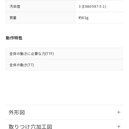
イソブチル) : 1000ppm、 BBP(フタル酸ブチルベンジ
△
一定数には満たないが在庫あり
いよう必要な手段を講じます。
ムロン制御機器販売店・当社販売員に
(DIBP) 1000ppm以下
ル) : 1000ppm、
汚染度
3 (EN60947-5-1)
当社は貴社製品を、核兵器、ミサイ
但し、RoHS指令で産業用監視および制御機器に対する
DEHP(フタル酸ビス(2-エチルヘキシル)) : 1000ppm
ご相談ください。
適用除外項目は除く。
ル、化学兵器、生物兵器またはその他
－
在庫なし(最新の在庫状況につ
オムロン制御機器販売店や当社販売拠
フタル酸エステル類の４物質については閾値を超える意
質量
約65g
武器並びにこれらの製造装置等に一切
いては、お客様のお取引先、ま
図的な使用がないことを確認しています。
点は「
販売ネットワーク
」をご確認
※2 環境保護使用期限
使用いたしません。
たはお客様担当のオムロン制御
ください。
当社は、貴社製品を第三者に販売する
機器販売店・当社販売員にご確
在庫状況および標準価格結果を当社の
※2 対応予定月
動作特性
「ｅ」：有害物質（10物質）のすべてが基
場合は、上記1、2および3の内容を当
認ください)
事前の承諾なく第三者に漏洩または開
準値以下であることを示します。
該第三者に通知します。また当社は、
示しないようお願いします。
部品在庫の切り替え状況などにより、予定
「10」：通常の使用状況下において有害物
販売先および販売に係わる関係者が違
マイパーツ機能（部品リスト作成サー
空
受注生産機種、また在庫状況の
全体の動きに必要な力(TTF)
月が前後することがあります。
質が外部に漏えいし、環境に深刻な影響を
法に輸出するおそれがある場合は、取
ビス）をご利用いただくには、I-Web
白
情報を公開していない機種
及ぼさない年数を意味します。
り引きをいたしません。
メンバーズにご登録されている必要が
全体の動き(TT)
「－」：未確認です。当社販売部門へお問
あります。
い合わせください。
お客様が当ウェブサイト上で当社にご
※3 非含有証明書ダウンロード
登録された部品リストについて、当社
および当社の共同利用者が、当社の製
下記の非含有証明書をダウンロードするこ
品・サービスに関するお客様との取
とができます。
合意する
キャンセル
引・商談に必要な範囲で利用すること
をご了承ください。
EU RoHS指令（10物質）の非含有証明書
外形図
※当社の共同利用者とは、
"個人情報
51物質の非含有証明書（当社基準）
の共同利用に関して"
の「1.共同利
情報更新：2026/05/21
※本証明書は発行日時点で非含有を証明す
用者の範囲」に記載されている法人を
取りつけ穴加工図
るもので、過去に遡って非含有を証明する