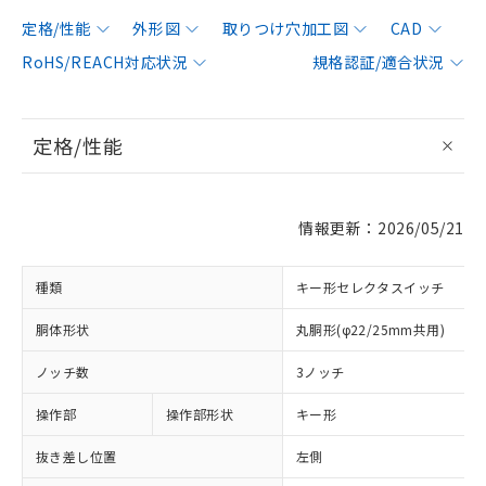
定格/性能
外形図
取りつけ穴加工図
CAD
RoHS/REACH対応状況
規格認証/適合状況
定格/性能
情報更新：2026/05/21
種類
キー形セレクタスイッチ
胴体形状
丸胴形(φ22/25mm共用)
ノッチ数
3ノッチ
操作部
操作部形状
キー形
抜き差し位置
左側