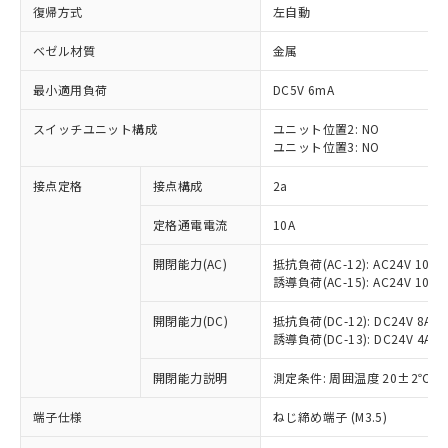
復帰方式
左自動
ベゼル材質
金属
最小適用負荷
DC5V 6mA
スイッチユニット構成
ユニット位置2: NO
ユニット位置3: NO
接点定格
接点構成
2a
定格通電電流
10A
※1 対応状況
開閉能力(AC)
抵抗負荷(AC-12): AC24V 10A/A
誘導負荷(AC-15): AC24V 10A/AC
対応済み：EU RoHS指令（10物質）の
非含有に対応した製品が提供可能な商品で
開閉能力(DC)
抵抗負荷(DC-12): DC24V 8A/DC
す。
誘導負荷(DC-13): DC24V 4A/DC
対応予定：EU RoHS指令（10物質）の非含
ご利用条件
有に対応した製品に切り替える予定のある
開閉能力説明
測定条件: 周囲温度 20±2℃、
商品です。
端子仕様
ねじ締め端子 (M3.5)
対応予定なし：EU RoHS指令（10物質）の
以下の条件をお読みいただき、同意のうえ
非含有に非対応の商品で、対応品を出す予