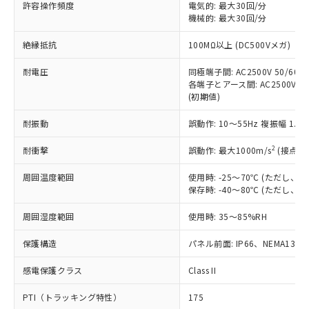
ご利用ください。
許容操作頻度
電気的: 最大30回/分
定はありません。
機械的: 最大30回/分
調査・確認中：EU RoHS指令（10物質）の
本サービスは、当社制御機器事業取扱
※1 中国RoHS○×表
非含有の対応状況を調査中または確認中の
絶縁抵抗
100MΩ以上 (DC500Vメガ)
商品の当社在庫状況および標準価格
商品です。
(税抜)を提供させていただくもので
「○」：最大均質材料含有率が中国RoHSの
非該当品：ライセンス料など無形物で、有
耐電圧
同極端子間: AC2500V 50/60Hz
す。
基準値以下であることを示します。
害物質有無と関係のない商品です。
各端子とアース間: AC2500V 50/
当社制御機器事業取扱商品の中には、
「×」：最大均質材料含有率が中国RoHSの
仕入先様の事情により、非含有部品として
(初期値)
本サービスの対象外となる商品もある
基準値を超えていることを示します。
いたものが、含有品と判明した場合などや
当社は、これら貴社製品のうち、外国
ことをご了承ください。
「－」：未確認です。当社販売部門へお問
耐振動
誤動作: 10～55Hz 複振幅 1.
むを得ず変更することがあります。
為替および外国貿易法に定める商品
在庫状況および標準価格照会結果は、
い合わせください。
（以下｢規制貨物等」という）を輸出
記載している更新日時点での社内デー
2
耐衝撃
誤動作: 最大1000m/s
(接点開
*EU RoHS指令（10物質）：
または国外への提供する場合は、日本
記
タに基づき作成されるものであり、閲
説明
鉛(Pb) 1000ppm以下、 水銀(Hg) 1000ppm以下、 カド
*中国RoHS10物質の基準値 (GB/T26572)：
国政府の輸出許可(または役務取引許
号
覧された時点での実際の在庫および標
ミウム(Cd) 100ppm以下、
周囲温度範囲
使用時: -25～70℃ (ただし
Pb(鉛) :1000ppm、 Hg(水銀) : 1000ppm、 Cd(カドミウ
可)を取得するなどの必要な手続きを
六価クロム(Cr(Ⅵ)) 1000ppm以下、ポリ臭化ビフェニル
ム) : 100ppm、
保存時: -40～80℃ (ただし
準価格とは異なる場合があることをご
類(PBB) 1000ppm以下、ポリ臭化ジフェニルエーテル類
Cr(Ⅵ)(六価クロム) : 1000ppm、 PBBs(ポリ臭化ビフェ
とります。
了承ください。
(PBDE) 1000ppm以下、フタル酸ビス(2-エチルヘキシ
○
一定数以上の在庫あり
ニル類) : 1000ppm、 PBDEs(ポリ臭化ジフェニルエーテ
当社は規制貨物を破棄する場合は、完
周囲湿度範囲
使用時: 35～85%RH
ル) (DEHP)(別名：DOP) 1000ppm以下、フタル酸ブチ
正式な納期状況および標準価格はお客
ル類) : 1000ppm、
ルベンジル（BBP） 1000ppm以下、フタル酸ジブチル
全に破砕するなど、違法に輸出されな
DBP(フタル酸ジブチル) : 1000ppm、 DIBP(フタル酸ジ
様のお取引先、またはお客様担当のオ
（DBP） 1000ppm以下、フタル酸ジイソブチル
イソブチル) : 1000ppm、 BBP(フタル酸ブチルベンジ
△
一定数には満たないが在庫あり
保護構造
パネル前面: IP66、NEMA13
いよう必要な手段を講じます。
ムロン制御機器販売店・当社販売員に
(DIBP) 1000ppm以下
ル) : 1000ppm、
当社は貴社製品を、核兵器、ミサイ
但し、RoHS指令で産業用監視および制御機器に対する
DEHP(フタル酸ビス(2-エチルヘキシル)) : 1000ppm
ご相談ください。
適用除外項目は除く。
感電保護クラス
Class II
ル、化学兵器、生物兵器またはその他
－
在庫なし(最新の在庫状況につ
オムロン制御機器販売店や当社販売拠
フタル酸エステル類の４物質については閾値を超える意
武器並びにこれらの製造装置等に一切
いては、お客様のお取引先、ま
図的な使用がないことを確認しています。
点は「
販売ネットワーク
」をご確認
PTI（トラッキング特性）
175
※2 環境保護使用期限
使用いたしません。
たはお客様担当のオムロン制御
ください。