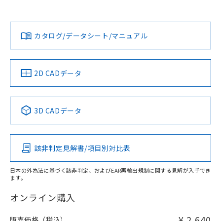
欄に対応日を記載しておりました。
既に当社にて対応品への在庫切替を完了
Yes
Yes
Yes
対応状況
対応予定月
※1
※2
ダウンロードデータをご利用いただく前に、以下を必ずお読
していることから、特段のことがない限
みください。
り、2022年1月12日より割愛しておりま
カタログ/データシート/マニュアル
対応済み
ソフトウェアの使用条件
す。
LR型式承認
DNV型式承認
BV型式承認
KR型式承
（イギリス
（ノルウェー
（フランス
（韓国
船舶規格）
船舶規格）
船舶規格）
船舶規格
中国 RoHS
注意事項・凡例
2D CADデータ
No
No
No
No
中国 RoHS表
※1 ※2
3D CADデータ
この製品の規格認証/適合状況ページへ
Pb
Hg
Cd
Cr(VI)
その他の認証はこちらのページからご検索ください
該非判定見解書/項目別対比表
X
O
O
O
日本の外為法に基づく該非判定、およびEAR再輸出規制に関する見解が入手でき
ます。
"対応済み"や非含有の記載がされた商品であっても、流通
在庫等で未対応品が混在する可能性があります。
オンライン購入
非含有品が必要な際は、弊社営業部門もしくは販売店へお
問い合わせください。
¥ 2,640
販売価格（税込）