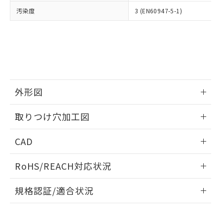
当社は、貴社製品を第三者に販売する
機器販売店・当社販売員にご確
在庫状況および標準価格結果を当社の
汚染度
3 (EN60947-5-1)
※2 対応予定月
「ｅ」：有害物質（10物質）のすべてが基
場合は、上記1、2および3の内容を当
認ください)
事前の承諾なく第三者に漏洩または開
準値以下であることを示します。
該第三者に通知します。また当社は、
示しないようお願いします。
部品在庫の切り替え状況などにより、予定
「10」：通常の使用状況下において有害物
販売先および販売に係わる関係者が違
マイパーツ機能（部品リスト作成サー
空
受注生産機種、また在庫状況の
月が前後することがあります。
質が外部に漏えいし、環境に深刻な影響を
法に輸出するおそれがある場合は、取
ビス）をご利用いただくには、I-Web
白
情報を公開していない機種
及ぼさない年数を意味します。
り引きをいたしません。
メンバーズにご登録されている必要が
「－」：未確認です。当社販売部門へお問
あります。
い合わせください。
お客様が当ウェブサイト上で当社にご
※3 非含有証明書ダウンロード
外形図
登録された部品リストについて、当社
および当社の共同利用者が、当社の製
下記の非含有証明書をダウンロードするこ
情報更新：2026/05/21
品・サービスに関するお客様との取
取りつけ穴加工図
とができます。
合意する
キャンセル
引・商談に必要な範囲で利用すること
をご了承ください。
情報更新：2026/05/21
EU RoHS指令（10物質）の非含有証明書
CAD
※当社の共同利用者とは、
"個人情報
51物質の非含有証明書（当社基準）
の共同利用に関して"
の「1.共同利
ログイン/会員登録いただくと、CADデータをダウンロー
※本証明書は発行日時点で非含有を証明す
用者の範囲」に記載されている法人を
RoHS/REACH対応状況
ドすることができます。
るもので、過去に遡って非含有を証明する
指します。
ものではありません。
情報更新：2026/7/29
規格認証/適合状況
また、RoHS指令のフタル酸エステル類４
物質の対応では、対応完了までの期間は出
ログイン/会員登録
EU RoHS
注意事項・凡例
荷製品に未対応品が混在することから備考
UL認証
CSA認証
CEマーキング