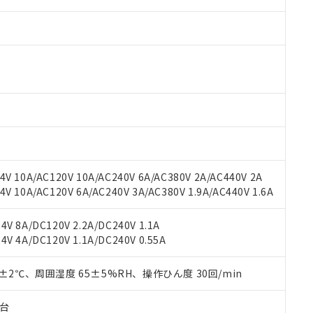
V 10A/AC120V 10A/AC240V 6A/AC380V 2A/AC440V 2A
 RoHS指令（10物質）の非含有に対応した製品が提供可能な商品です
 10A/AC120V 6A/AC240V 3A/AC380V 1.9A/AC440V 1.6A
oHS指令（10物質）の非含有に対応した製品に切り替える予定のある
 RoHS指令（10物質）の非含有に非対応の商品で、対応品を出す予
 RoHS指令（10物質）の非含有の対応状況を調査中または確認中の
V 8A/DC120V 2.2A/DC240V 1.1A
ンス料など無形物で、有害物質有無と関係のない商品です。
V 4A/DC120V 1.1A/DC240V 0.55A
○×表
より、非含有部品としていたものが、含有品と判明した場合などやむ
みいただき、同意のうえご利用ください。
0±2℃、周囲湿度 65±5%RH、操作ひん度 30回/min
材料含有率が中国RoHSの基準値以下であることを示します。
材料含有率が中国RoHSの基準値を超えていることを示します。
、当社制御機器事業取扱商品の当社在庫状況および標準価格(税抜)
ら貴社製品のうち、外国為替および外国貿易法に定める商品（以下｢
質）：
す。当社販売部門へお問い合わせください。
 水銀(Hg) 1000ppm以下、 カドミウム(Cd) 100ppm以下、
子台
たは国外への提供する場合は、日本国政府の輸出許可(または役務取