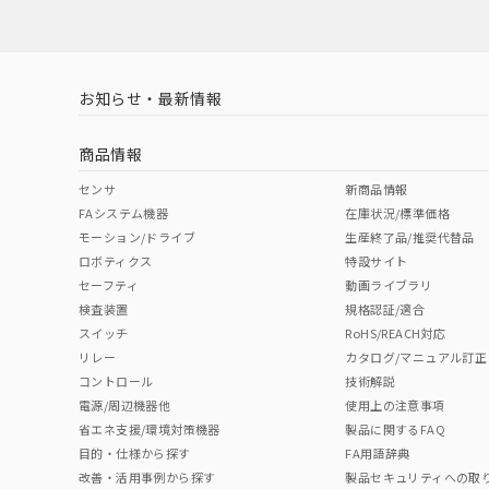
対応済み
お知らせ・最新情報
中国 RoHS
注意事項・凡例
商品情報
中国 RoHS表
※1 ※2
センサ
新商品情報
FAシステム機器
在庫状況/標準価格
Pb
Hg
Cd
Cr(V
モーション/ドライブ
生産終了品/推奨代替品
ロボティクス
特設サイト
セーフティ
動画ライブラリ
検査装置
規格認証/適合
X
O
O
O
スイッチ
RoHS/REACH対応
リレー
カタログ/マニュアル訂正
コントロール
技術解説
"対応済み"や非含有の記載がされた商品であっても、流通
電源/周辺機器他
使用上の注意事項
非含有品が必要な際は、弊社営業部門もしくは販売店へお
省エネ支援/環境対策機器
製品に関するFAQ
目的・仕様から探す
FA用語辞典
改善・活用事例から探す
製品セキュリティへの取