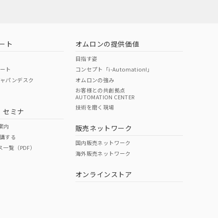
ート
オムロンの提供価値
目指す姿
ポート
コンセプト「i-Automation!」
ジャパンデスク
オムロンの強み
お客様との共創拠点
AUTOMATION CENTER
DIBP
BBP
DEHP
環境保護
技術を磨く現場
・セミナ
使用期限
案内
販売ネットワーク
講する
O
O
O
10
国内販売ネットワーク
ス一覧（PDF）
海外販売ネットワーク
オンラインストア
状況ページへ