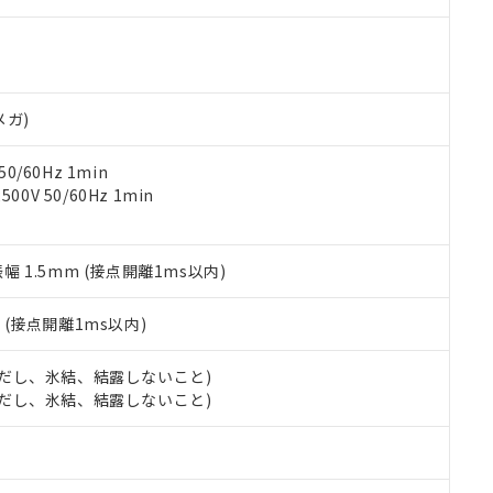
000ppm以下、ポリ臭化ビフェニル類(PBB) 1000ppm以下、ポリ臭化ジフェニルエーテル類(P
事業取扱商品の中には、本サービスの対象外となる商品もあること
手続きをとります。
キシル) (DEHP)(別名：DOP) 1000ppm以下、フタル酸ブチルベンジル（BBP） 100
(GB/T26572)：
以下、フタル酸ジイソブチル (DIBP) 1000ppm以下
び標準価格照会結果は、記載している更新日時点での社内データに
物を破棄する場合は、完全に破砕するなど、違法に輸出されないよ
(水銀) : 1000ppm、 Cd(カドミウム) : 100ppm、
業用監視および制御機器に対する適用除外項目は除く。
覧された時点での実際の在庫および標準価格とは異なる場合がある
1000ppm、 PBBs(ポリ臭化ビフェニル類) : 1000ppm、 PBDEs(ポリ臭化ジフェニルエーテル類
物質については閾値を超える意図的な使用がないことを確認しています。
上の在庫あり
 1000ppm、 DIBP(フタル酸ジイソブチル) : 1000ppm、 BBP(フタル酸ブチルベンジル) :
品を、核兵器、ミサイル、化学兵器、生物兵器またはその他武器並
チルヘキシル)) : 1000ppm
況および標準価格はお客様のお取引先、またはお客様担当のオムロ
用いたしません。
メガ)
ご相談ください。
は満たないが在庫あり
製品を第三者に販売する場合は、上記1、2および3の内容を当該第
機器販売店や当社販売拠点は「
販売ネットワーク
」をご確認くだ
販売先および販売に係わる関係者が違法に輸出するおそれがある場
用期限
0/60Hz 1min
び標準価格結果を当社の事前の承諾なく第三者に漏洩または開示し
え状況などにより、予定月が前後することがあります。
(最新の在庫状況については、お客様のお取引先、またはお客様担当
0V 50/60Hz 1min
（10物質）のすべてが基準値以下であることを示します。
店・当社販売員にご確認ください)
能（部品リスト作成サービス）をご利用いただくには、I-Webメン
使用状況下において有害物質が外部に漏えいし、環境に深刻な影響を
あります。
機種、また在庫状況の情報を公開していない機種
振幅 1.5mm (接点開離1ms以内)
ェブサイト上で当社にご登録された部品リストについて、当社およ
書ダウンロード
す。当社販売部門へお問い合わせください。
品・サービスに関するお客様との取引・商談に必要な範囲で利用す
合意する
キャンセル
書をダウンロードすることができます。
2
(接点開離1ms以内)
利用者とは、
"個人情報の共同利用に関して"
の「1.共同利用者の
します。
10物質）の非含有証明書
 (ただし、氷結、結露しないこと)
明書（当社基準）
 (ただし、氷結、結露しないこと)
日時点で非含有を証明するもので、過去に遡って非含有を証明するも
令のフタル酸エステル類４物質の対応では、対応完了までの期間は出
備考欄に対応日を記載しておりました。
品への在庫切替を完了していることから、特段のことがない限り、20