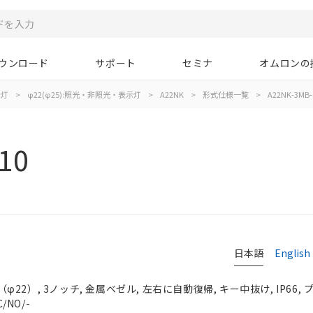
ウンロード
サポート
セミナ
オムロンの
示灯
>
φ22(φ25):照光・非照光・表示灯
>
A22NK
>
形式仕様一覧
>
A22NK-3MB-
10
日本語
English
2）, 3ノッチ, 金属ベゼル, 左右に自動復帰, キー中抜け, IP66,
/NO/-