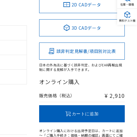
2D CADデータ
在庫・価格
無料テスト機
3D CADデータ
該非判定見解書/項目別対比表
日本の外為法に基づく該非判定、およびEAR再輸出規
制に関する見解が入手できます。
オンライン購入
¥ 2,910
販売価格（税込）
カートに追加
オンライン購入における出荷予定日は、カートに追加
～「ご購入手続き：価格・納期の確認」画面にてご確