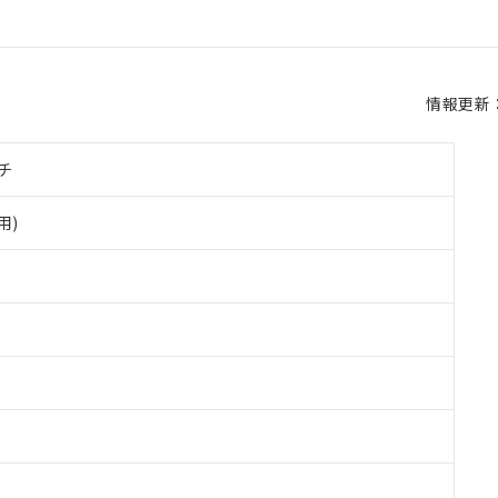
情報更新：2
チ
用)