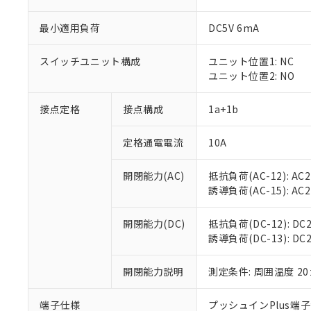
最小適用負荷
DC5V 6mA
スイッチユニット構成
ユニット位置1: NC
ユニット位置2: NO
接点定格
接点構成
1a+1b
定格通電電流
10A
※1 対応状況
開閉能力(AC)
抵抗負荷(AC-12): AC24
対応済み：EU
誘導負荷(AC-15): AC24V
対応予定：EU R
対応予定なし：EU
調査・確認中：EU
ご利用条件
開閉能力(DC)
抵抗負荷(DC-12): DC24
非該当品：ライセ
誘導負荷(DC-13): DC24
※1 中国RoHS
仕入先様の事情に
があります。
以下の条件をお読
開閉能力説明
測定条件: 周囲温度 2
「○」：最大均質
「×」：最大均質
本サービスは
当社は、これ
*EU RoHS指令（10物
「－」：未確認で
鉛(Pb) 1000ppm以下、
端子仕様
プッシュインPlus端
くものです。
う）を輸出ま