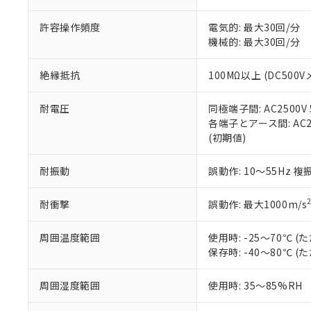
記
説明
六価クロム(Cr(Ⅵ)) 1
当社制御機器
などの必要な
フタル酸ビス(2-エチルヘ
号
*中国RoHS10物質の基準値 
ル（DBP） 1000ppm
在庫状況およ
当社は規制貨
許容操作頻度
電気的: 最大30回/分
Pb(鉛) :1000ppm、 Hg
但し、RoHS指令で産
のであり、閲
ます。
機械的: 最大30回/分
Cr(Ⅵ)(六価クロム) : 
フタル酸エステル類の４
○
一定数以
DBP(フタル酸ジブチル) :
い。
当社は貴社製
DEHP(フタル酸ビス(2-エ
正式な納期状
置等に一切使
絶縁抵抗
100MΩ以上 (DC500V
当社販売員に
※2 対応予定月
△
一定数に
当社は、貴社
オムロン制御
また当社は、
※2 環境保護使
耐電圧
同極端子間: AC2500V 5
在庫状況およ
部品在庫の切り替
たしません。
－
在庫なし
各端子とアース間: AC250
す。
「ｅ」：有害物質
機器販売
(初期値)
マイパーツ機
「10」：通常の
ている必要が
味します。
空
受注生産
耐振動
誤動作: 10～55Hz 複
お客様が当ウ
※3 非含有証明
「－」：未確認で
白
が、当社の製
さい。
下記の非含有証明
耐衝撃
誤動作: 最大1000m/s
※当社の共同
いる法人を指
EU RoHS指令（
周囲温度範囲
使用時: -25～70℃
51物質の非含有証
保存時: -40～80℃
※本証明書は発行
また、RoHS指
周囲湿度範囲
使用時: 35～85%RH
混在することから
既に当社にて対応