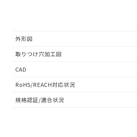
外形図
取りつけ穴加工図
CAD
ログイン/会員登録いただくと、CADデータをダウンロ
RoHS/REACH対応状況
規格認証/適合状況
EU RoHS
注意事項・凡例
A22NK-3MB-01DA-P210についての規格認証/適合
員または販売店にお問い合わせください。
ダウンロードデータをご利用いただく前に、以下を必ずお読
対応状況
対応予定月
※1
※2
ソフトウェアの使用条件