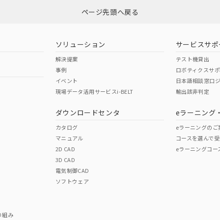
ページ先頭へ戻る
ダウンロードはこちら
ソリューション
サービスサポ
解決提案
テスト機貸出
事例
ロボティクスサ
イベント
日本語相談窓口
現場データ活用サービスi-BELT
輸出該非判定
I)
PBBs
PBDEs
DBP
ダウンロードセンタ
eラーニング
カタログ
eラーニングのご
マニュアル
コースを選んで受
O
O
O
2D CAD
eラーニングコー
3D CAD
電気制御CAD
在庫等で未対応品が混在する可能性があります。
ソフトウェア
問い合わせください。
この製品のRoHS/REACH対応
り組み