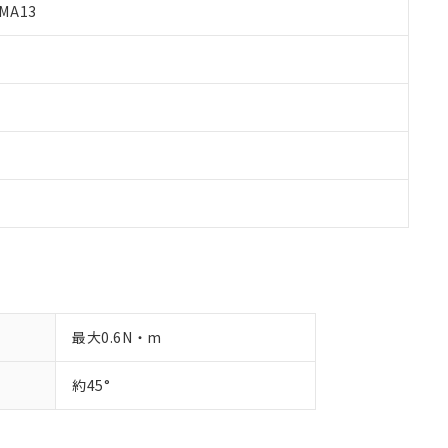
す。
MA13
最大0.6N・m
約45°