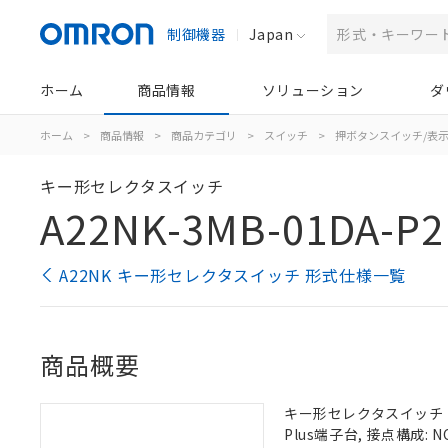
制御機器
Japan
ホーム
商品情報
ソリューション
ダ
ホーム
>
商品情報
>
商品カテゴリ
>
スイッチ
>
押ボタンスイッチ/表
キー形セレクタスイッチ
A22NK-3MB-01DA-P2
A22NK キー形セレクタスイッチ 形式仕様一覧
商品概要
キー形セレクタスイッチ（φ2
Plus端子台, 接点構成: NC