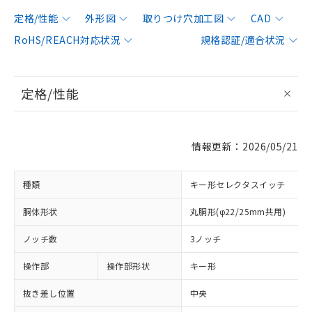
定格/性能
外形図
取りつけ穴加工図
CAD
RoHS/REACH対応状況
規格認証/適合状況
定格/性能
情報更新：2026/05/21
種類
キー形セレクタスイッチ
胴体形状
丸胴形(φ22/25mm共用)
ノッチ数
3ノッチ
操作部
操作部形状
キー形
抜き差し位置
中央