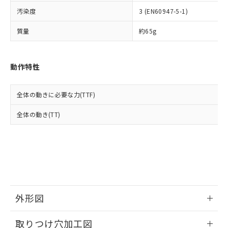
イソブチル) : 1000ppm、 BBP(フタル酸ブチルベンジ
△
一定数には満たないが在庫あり
いよう必要な手段を講じます。
ムロン制御機器販売店・当社販売員に
(DIBP) 1000ppm以下
ル) : 1000ppm、
汚染度
3 (EN60947-5-1)
当社は貴社製品を、核兵器、ミサイ
但し、RoHS指令で産業用監視および制御機器に対する
DEHP(フタル酸ビス(2-エチルヘキシル)) : 1000ppm
ご相談ください。
適用除外項目は除く。
ル、化学兵器、生物兵器またはその他
－
在庫なし(最新の在庫状況につ
オムロン制御機器販売店や当社販売拠
フタル酸エステル類の４物質については閾値を超える意
質量
約65g
武器並びにこれらの製造装置等に一切
いては、お客様のお取引先、ま
図的な使用がないことを確認しています。
点は「
販売ネットワーク
」をご確認
※2 環境保護使用期限
使用いたしません。
たはお客様担当のオムロン制御
ください。
当社は、貴社製品を第三者に販売する
機器販売店・当社販売員にご確
在庫状況および標準価格結果を当社の
※2 対応予定月
動作特性
「ｅ」：有害物質（10物質）のすべてが基
場合は、上記1、2および3の内容を当
認ください)
事前の承諾なく第三者に漏洩または開
準値以下であることを示します。
該第三者に通知します。また当社は、
示しないようお願いします。
部品在庫の切り替え状況などにより、予定
「10」：通常の使用状況下において有害物
販売先および販売に係わる関係者が違
マイパーツ機能（部品リスト作成サー
空
受注生産機種、また在庫状況の
全体の動きに必要な力(TTF)
月が前後することがあります。
質が外部に漏えいし、環境に深刻な影響を
法に輸出するおそれがある場合は、取
ビス）をご利用いただくには、I-Web
白
情報を公開していない機種
及ぼさない年数を意味します。
り引きをいたしません。
メンバーズにご登録されている必要が
全体の動き(TT)
「－」：未確認です。当社販売部門へお問
あります。
い合わせください。
お客様が当ウェブサイト上で当社にご
※3 非含有証明書ダウンロード
登録された部品リストについて、当社
および当社の共同利用者が、当社の製
下記の非含有証明書をダウンロードするこ
品・サービスに関するお客様との取
とができます。
合意する
キャンセル
引・商談に必要な範囲で利用すること
をご了承ください。
EU RoHS指令（10物質）の非含有証明書
外形図
※当社の共同利用者とは、
"個人情報
51物質の非含有証明書（当社基準）
の共同利用に関して"
の「1.共同利
情報更新：2026/05/21
※本証明書は発行日時点で非含有を証明す
用者の範囲」に記載されている法人を
取りつけ穴加工図
るもので、過去に遡って非含有を証明する