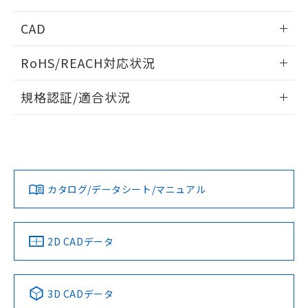
指します。
ものではありません。
情報更新：2026/05/21
CAD
また、RoHS指令のフタル酸エステル類４
物質の対応では、対応完了までの期間は出
ログイン/会員登録いただくと、CADデータをダウンロー
荷製品に未対応品が混在することから備考
RoHS/REACH対応状況
ドすることができます。
欄に対応日を記載しておりました。
既に当社にて対応品への在庫切替を完了
情報更新：2026/7/29
規格認証/適合状況
していることから、特段のことがない限
り、2022年1月12日より割愛しておりま
ログイン/会員登録
EU RoHS
注意事項・凡例
A22NK-3MB-01DA-P102についての規格認証/適合状況につ
す。
いては、「カスタマーサポートセンタ お客様相談室」または
貴社担当オムロン営業員または販売店にお問い合わせくださ
対応状況
対応予定月
※1
※2
い。
ダウンロードデータをご利用いただく前に、以下を必ずお読
みください。
カタログ/データシート/マニュアル
対応済み
ソフトウェアの使用条件
お問い合わせ
中国 RoHS
注意事項・凡例
2D CADデータ
中国 RoHS表
※1 ※2
3D CADデータ