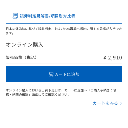
Pb
Hg
Cd
Cr(VI)
該非判定見解書/項目別対比表
X
O
O
O
日本の外為法に基づく該非判定、およびEAR再輸出規制に関する見解が入手でき
ます。
"対応済み"や非含有の記載がされた商品であっても、流通
在庫等で未対応品が混在する可能性があります。
オンライン購入
非含有品が必要な際は、弊社営業部門もしくは販売店へお
問い合わせください。
¥ 2,910
販売価格（税込）
この製品のRoHS/REACH対応状況ページへ
カートに追加
オンライン購入における出荷予定日は、カートに追加～「ご購入手続き：価
格・納期の確認」画面にてご確認ください。
カートをみる