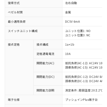
復帰方式
左右自動
ベゼル材質
金属
最小適用負荷
DC5V 6mA
スイッチユニット構成
ユニット位置1: NO
ユニット位置3: NC
接点定格
接点構成
1a+1b
定格通電電流
10A
開閉能力(AC)
抵抗負荷(AC-12): AC24V 10A/A
誘導負荷(AC-15): AC24V 10A/AC
開閉能力(DC)
抵抗負荷(DC-12): DC24V 8A/DC
誘導負荷(DC-13): DC24V 4A/DC
※1 対応状況
開閉能力説明
測定条件: 周囲温度 20±2℃、
対応済み：EU RoHS指令（10物質）の
非含有に対応した製品が提供可能な商品で
端子仕様
プッシュインPlus端子台
す。