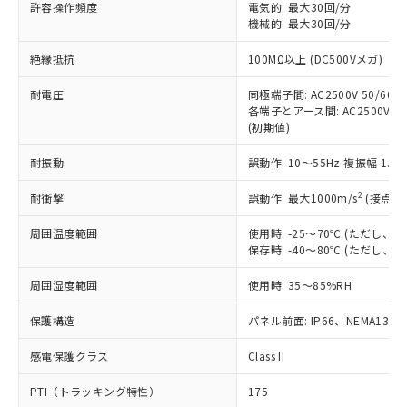
許容操作頻度
電気的: 最大30回/分
対応予定：EU RoHS指令（10物質）の非含
ご利用条件
機械的: 最大30回/分
有に対応した製品に切り替える予定のある
商品です。
絶縁抵抗
100MΩ以上 (DC500Vメガ)
対応予定なし：EU RoHS指令（10物質）の
以下の条件をお読みいただき、同意のうえ
非含有に非対応の商品で、対応品を出す予
耐電圧
同極端子間: AC2500V 50/60Hz
ご利用ください。
定はありません。
各端子とアース間: AC2500V 50/
調査・確認中：EU RoHS指令（10物質）の
(初期値)
本サービスは、当社制御機器事業取扱
※1 中国RoHS○×表
非含有の対応状況を調査中または確認中の
商品の当社在庫状況および標準価格
商品です。
耐振動
誤動作: 10～55Hz 複振幅 1.
(税抜)を提供させていただくもので
「○」：最大均質材料含有率が中国RoHSの
非該当品：ライセンス料など無形物で、有
す。
基準値以下であることを示します。
2
耐衝撃
誤動作: 最大1000m/s
(接点開
害物質有無と関係のない商品です。
当社制御機器事業取扱商品の中には、
「×」：最大均質材料含有率が中国RoHSの
仕入先様の事情により、非含有部品として
本サービスの対象外となる商品もある
周囲温度範囲
使用時: -25～70℃ (ただし
基準値を超えていることを示します。
いたものが、含有品と判明した場合などや
当社は、これら貴社製品のうち、外国
ことをご了承ください。
保存時: -40～80℃ (ただし
「－」：未確認です。当社販売部門へお問
むを得ず変更することがあります。
為替および外国貿易法に定める商品
在庫状況および標準価格照会結果は、
い合わせください。
（以下｢規制貨物等」という）を輸出
周囲湿度範囲
記載している更新日時点での社内デー
使用時: 35～85%RH
*EU RoHS指令（10物質）：
または国外への提供する場合は、日本
記
タに基づき作成されるものであり、閲
説明
鉛(Pb) 1000ppm以下、 水銀(Hg) 1000ppm以下、 カド
*中国RoHS10物質の基準値 (GB/T26572)：
国政府の輸出許可(または役務取引許
保護構造
パネル前面: IP66、NEMA13
号
覧された時点での実際の在庫および標
ミウム(Cd) 100ppm以下、
Pb(鉛) :1000ppm、 Hg(水銀) : 1000ppm、 Cd(カドミウ
可)を取得するなどの必要な手続きを
六価クロム(Cr(Ⅵ)) 1000ppm以下、ポリ臭化ビフェニル
ム) : 100ppm、
準価格とは異なる場合があることをご
類(PBB) 1000ppm以下、ポリ臭化ジフェニルエーテル類
Cr(Ⅵ)(六価クロム) : 1000ppm、 PBBs(ポリ臭化ビフェ
感電保護クラス
とります。
Class II
了承ください。
(PBDE) 1000ppm以下、フタル酸ビス(2-エチルヘキシ
○
一定数以上の在庫あり
ニル類) : 1000ppm、 PBDEs(ポリ臭化ジフェニルエーテ
当社は規制貨物を破棄する場合は、完
ル) (DEHP)(別名：DOP) 1000ppm以下、フタル酸ブチ
正式な納期状況および標準価格はお客
ル類) : 1000ppm、
PTI（トラッキング特性）
175
ルベンジル（BBP） 1000ppm以下、フタル酸ジブチル
全に破砕するなど、違法に輸出されな
DBP(フタル酸ジブチル) : 1000ppm、 DIBP(フタル酸ジ
様のお取引先、またはお客様担当のオ
（DBP） 1000ppm以下、フタル酸ジイソブチル