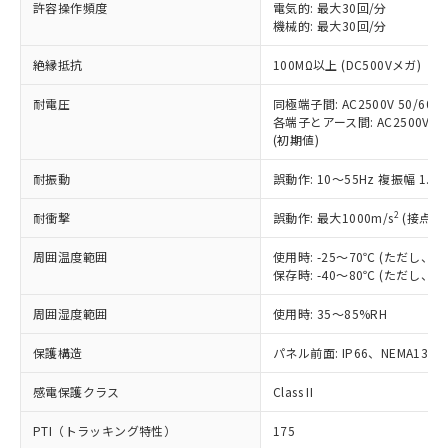
ご利用ください。
許容操作頻度
電気的: 最大30回/分
定はありません。
機械的: 最大30回/分
調査・確認中：EU RoHS指令（10物質）の
本サービスは、当社制御機器事業取扱
※1 中国RoHS○×表
非含有の対応状況を調査中または確認中の
絶縁抵抗
100MΩ以上 (DC500Vメガ)
商品の当社在庫状況および標準価格
商品です。
(税抜)を提供させていただくもので
「○」：最大均質材料含有率が中国RoHSの
非該当品：ライセンス料など無形物で、有
耐電圧
同極端子間: AC2500V 50/60Hz
す。
基準値以下であることを示します。
害物質有無と関係のない商品です。
各端子とアース間: AC2500V 50/
当社制御機器事業取扱商品の中には、
「×」：最大均質材料含有率が中国RoHSの
仕入先様の事情により、非含有部品として
(初期値)
本サービスの対象外となる商品もある
基準値を超えていることを示します。
いたものが、含有品と判明した場合などや
当社は、これら貴社製品のうち、外国
ことをご了承ください。
「－」：未確認です。当社販売部門へお問
耐振動
誤動作: 10～55Hz 複振幅 1.
むを得ず変更することがあります。
為替および外国貿易法に定める商品
在庫状況および標準価格照会結果は、
い合わせください。
（以下｢規制貨物等」という）を輸出
記載している更新日時点での社内デー
2
耐衝撃
誤動作: 最大1000m/s
(接点開
*EU RoHS指令（10物質）：
または国外への提供する場合は、日本
記
タに基づき作成されるものであり、閲
説明
鉛(Pb) 1000ppm以下、 水銀(Hg) 1000ppm以下、 カド
*中国RoHS10物質の基準値 (GB/T26572)：
国政府の輸出許可(または役務取引許
号
覧された時点での実際の在庫および標
ミウム(Cd) 100ppm以下、
周囲温度範囲
使用時: -25～70℃ (ただし
Pb(鉛) :1000ppm、 Hg(水銀) : 1000ppm、 Cd(カドミウ
可)を取得するなどの必要な手続きを
六価クロム(Cr(Ⅵ)) 1000ppm以下、ポリ臭化ビフェニル
ム) : 100ppm、
保存時: -40～80℃ (ただし
準価格とは異なる場合があることをご
類(PBB) 1000ppm以下、ポリ臭化ジフェニルエーテル類
Cr(Ⅵ)(六価クロム) : 1000ppm、 PBBs(ポリ臭化ビフェ
とります。
了承ください。
(PBDE) 1000ppm以下、フタル酸ビス(2-エチルヘキシ
○
一定数以上の在庫あり
ニル類) : 1000ppm、 PBDEs(ポリ臭化ジフェニルエーテ
当社は規制貨物を破棄する場合は、完
周囲湿度範囲
使用時: 35～85%RH
ル) (DEHP)(別名：DOP) 1000ppm以下、フタル酸ブチ
正式な納期状況および標準価格はお客
ル類) : 1000ppm、
ルベンジル（BBP） 1000ppm以下、フタル酸ジブチル
全に破砕するなど、違法に輸出されな
DBP(フタル酸ジブチル) : 1000ppm、 DIBP(フタル酸ジ
様のお取引先、またはお客様担当のオ
（DBP） 1000ppm以下、フタル酸ジイソブチル
イソブチル) : 1000ppm、 BBP(フタル酸ブチルベンジ
△
一定数には満たないが在庫あり
保護構造
パネル前面: IP66、NEMA13
いよう必要な手段を講じます。
ムロン制御機器販売店・当社販売員に
(DIBP) 1000ppm以下
ル) : 1000ppm、
当社は貴社製品を、核兵器、ミサイ
但し、RoHS指令で産業用監視および制御機器に対する
DEHP(フタル酸ビス(2-エチルヘキシル)) : 1000ppm
ご相談ください。
適用除外項目は除く。
感電保護クラス
Class II
ル、化学兵器、生物兵器またはその他
－
在庫なし(最新の在庫状況につ
オムロン制御機器販売店や当社販売拠
フタル酸エステル類の４物質については閾値を超える意
武器並びにこれらの製造装置等に一切
いては、お客様のお取引先、ま
図的な使用がないことを確認しています。
点は「
販売ネットワーク
」をご確認
PTI（トラッキング特性）
175
※2 環境保護使用期限
使用いたしません。
たはお客様担当のオムロン制御
ください。