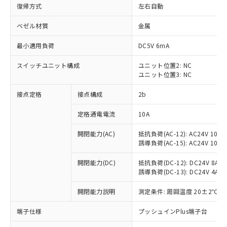
復帰方式
左右自動
ベゼル材質
金属
最小適用負荷
DC5V 6mA
スイッチユニット構成
ユニット位置2: NC
ユニット位置3: NC
接点定格
接点構成
2b
定格通電電流
10A
※1 対応状況
開閉能力(AC)
抵抗負荷(AC-12): AC24V 10A/A
誘導負荷(AC-15): AC24V 10A/AC
対応済み：EU RoHS指令（10物質）の
非含有に対応した製品が提供可能な商品で
開閉能力(DC)
抵抗負荷(DC-12): DC24V 8A/DC
す。
誘導負荷(DC-13): DC24V 4A/DC
対応予定：EU RoHS指令（10物質）の非含
ご利用条件
有に対応した製品に切り替える予定のある
開閉能力説明
測定条件: 周囲温度 20±2℃、
商品です。
端子仕様
プッシュインPlus端子台
対応予定なし：EU RoHS指令（10物質）の
以下の条件をお読みいただき、同意のうえ
非含有に非対応の商品で、対応品を出す予