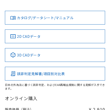
欄に対応日を記載しておりました。
貴社担当オムロン営業員または販売店にお問い合わせくださ
既に当社にて対応品への在庫切替を完了
対応状況
対応予定月
※1
※2
い。
ダウンロードデータをご利用いただく前に、以下を必ずお読
していることから、特段のことがない限
みください。
り、2022年1月12日より割愛しておりま
カタログ/データシート/マニュアル
対応済み
ソフトウェアの使用条件
す。
お問い合わせ
中国 RoHS
注意事項・凡例
2D CADデータ
中国 RoHS表
※1 ※2
3D CADデータ
Pb
Hg
Cd
Cr(VI)
該非判定見解書/項目別対比表
X
O
O
O
日本の外為法に基づく該非判定、およびEAR再輸出規制に関する見解が入手でき
ます。
"対応済み"や非含有の記載がされた商品であっても、流通
在庫等で未対応品が混在する可能性があります。
オンライン購入
非含有品が必要な際は、弊社営業部門もしくは販売店へお
問い合わせください。
¥ 2,910
販売価格（税込）