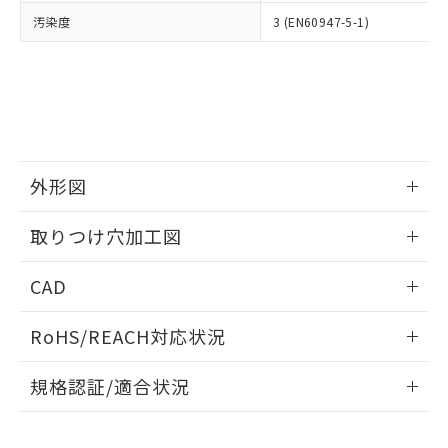
当社は、貴社製品を第三者に販売する
機器販売店・当社販売員にご確
在庫状況および標準価格結果を当社の
汚染度
3 (EN60947-5-1)
※2 対応予定月
「ｅ」：有害物質（10物質）のすべてが基
場合は、上記1、2および3の内容を当
認ください)
事前の承諾なく第三者に漏洩または開
準値以下であることを示します。
該第三者に通知します。また当社は、
示しないようお願いします。
部品在庫の切り替え状況などにより、予定
「10」：通常の使用状況下において有害物
販売先および販売に係わる関係者が違
マイパーツ機能（部品リスト作成サー
空
受注生産機種、また在庫状況の
月が前後することがあります。
質が外部に漏えいし、環境に深刻な影響を
法に輸出するおそれがある場合は、取
ビス）をご利用いただくには、I-Web
白
情報を公開していない機種
及ぼさない年数を意味します。
り引きをいたしません。
メンバーズにご登録されている必要が
「－」：未確認です。当社販売部門へお問
あります。
い合わせください。
お客様が当ウェブサイト上で当社にご
※3 非含有証明書ダウンロード
外形図
登録された部品リストについて、当社
および当社の共同利用者が、当社の製
下記の非含有証明書をダウンロードするこ
情報更新：2026/05/21
品・サービスに関するお客様との取
取りつけ穴加工図
とができます。
合意する
キャンセル
引・商談に必要な範囲で利用すること
をご了承ください。
情報更新：2026/05/21
EU RoHS指令（10物質）の非含有証明書
CAD
※当社の共同利用者とは、
"個人情報
51物質の非含有証明書（当社基準）
の共同利用に関して"
の「1.共同利
ログイン/会員登録いただくと、CADデータをダウンロー
※本証明書は発行日時点で非含有を証明す
用者の範囲」に記載されている法人を
RoHS/REACH対応状況
ドすることができます。
るもので、過去に遡って非含有を証明する
指します。
ものではありません。
情報更新：2026/7/29
規格認証/適合状況
また、RoHS指令のフタル酸エステル類４
物質の対応では、対応完了までの期間は出
ログイン/会員登録
EU RoHS
注意事項・凡例
A22NK-3MB-01DA-P022についての規格認証/適合状況につ
荷製品に未対応品が混在することから備考
いては、「カスタマーサポートセンタ お客様相談室」または