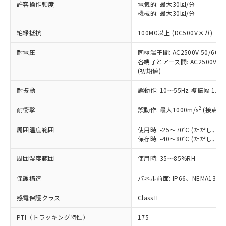
ご利用ください。
許容操作頻度
電気的: 最大30回/分
定はありません。
機械的: 最大30回/分
調査・確認中：EU RoHS指令（10物質）の
本サービスは、当社制御機器事業取扱
※1 中国RoHS○×表
非含有の対応状況を調査中または確認中の
絶縁抵抗
100MΩ以上 (DC500Vメガ)
商品の当社在庫状況および標準価格
商品です。
(税抜)を提供させていただくもので
「○」：最大均質材料含有率が中国RoHSの
非該当品：ライセンス料など無形物で、有
耐電圧
同極端子間: AC2500V 50/60Hz
す。
基準値以下であることを示します。
害物質有無と関係のない商品です。
各端子とアース間: AC2500V 50/
当社制御機器事業取扱商品の中には、
「×」：最大均質材料含有率が中国RoHSの
仕入先様の事情により、非含有部品として
(初期値)
本サービスの対象外となる商品もある
基準値を超えていることを示します。
いたものが、含有品と判明した場合などや
当社は、これら貴社製品のうち、外国
ことをご了承ください。
「－」：未確認です。当社販売部門へお問
耐振動
誤動作: 10～55Hz 複振幅 1.
むを得ず変更することがあります。
為替および外国貿易法に定める商品
在庫状況および標準価格照会結果は、
い合わせください。
（以下｢規制貨物等」という）を輸出
記載している更新日時点での社内デー
2
耐衝撃
誤動作: 最大1000m/s
(接点開
*EU RoHS指令（10物質）：
または国外への提供する場合は、日本
記
タに基づき作成されるものであり、閲
説明
鉛(Pb) 1000ppm以下、 水銀(Hg) 1000ppm以下、 カド
*中国RoHS10物質の基準値 (GB/T26572)：
国政府の輸出許可(または役務取引許
号
覧された時点での実際の在庫および標
ミウム(Cd) 100ppm以下、
周囲温度範囲
使用時: -25～70℃ (ただし
Pb(鉛) :1000ppm、 Hg(水銀) : 1000ppm、 Cd(カドミウ
可)を取得するなどの必要な手続きを
六価クロム(Cr(Ⅵ)) 1000ppm以下、ポリ臭化ビフェニル
ム) : 100ppm、
保存時: -40～80℃ (ただし
準価格とは異なる場合があることをご
類(PBB) 1000ppm以下、ポリ臭化ジフェニルエーテル類
Cr(Ⅵ)(六価クロム) : 1000ppm、 PBBs(ポリ臭化ビフェ
とります。
了承ください。
(PBDE) 1000ppm以下、フタル酸ビス(2-エチルヘキシ
○
一定数以上の在庫あり
ニル類) : 1000ppm、 PBDEs(ポリ臭化ジフェニルエーテ
当社は規制貨物を破棄する場合は、完
周囲湿度範囲
使用時: 35～85%RH
ル) (DEHP)(別名：DOP) 1000ppm以下、フタル酸ブチ
正式な納期状況および標準価格はお客
ル類) : 1000ppm、
ルベンジル（BBP） 1000ppm以下、フタル酸ジブチル
全に破砕するなど、違法に輸出されな
DBP(フタル酸ジブチル) : 1000ppm、 DIBP(フタル酸ジ
様のお取引先、またはお客様担当のオ
（DBP） 1000ppm以下、フタル酸ジイソブチル
イソブチル) : 1000ppm、 BBP(フタル酸ブチルベンジ
△
一定数には満たないが在庫あり
保護構造
パネル前面: IP66、NEMA13
いよう必要な手段を講じます。
ムロン制御機器販売店・当社販売員に
(DIBP) 1000ppm以下
ル) : 1000ppm、
当社は貴社製品を、核兵器、ミサイ
但し、RoHS指令で産業用監視および制御機器に対する
DEHP(フタル酸ビス(2-エチルヘキシル)) : 1000ppm
ご相談ください。
適用除外項目は除く。
感電保護クラス
Class II
ル、化学兵器、生物兵器またはその他
－
在庫なし(最新の在庫状況につ
オムロン制御機器販売店や当社販売拠
フタル酸エステル類の４物質については閾値を超える意
武器並びにこれらの製造装置等に一切
いては、お客様のお取引先、ま
図的な使用がないことを確認しています。
点は「
販売ネットワーク
」をご確認
PTI（トラッキング特性）
175
※2 環境保護使用期限
使用いたしません。
たはお客様担当のオムロン制御
ください。