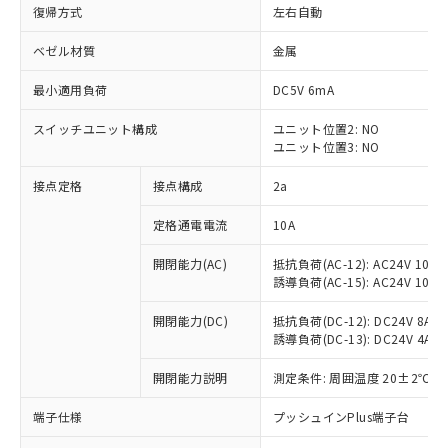
復帰方式
左右自動
ベゼル材質
金属
最小適用負荷
DC5V 6mA
スイッチユニット構成
ユニット位置2: NO
ユニット位置3: NO
接点定格
接点構成
2a
定格通電電流
10A
※1 対応状況
開閉能力(AC)
抵抗負荷(AC-12): AC24V 10A/A
誘導負荷(AC-15): AC24V 10A/AC
対応済み：EU RoHS指令（10物質）の
非含有に対応した製品が提供可能な商品で
開閉能力(DC)
抵抗負荷(DC-12): DC24V 8A/DC
す。
誘導負荷(DC-13): DC24V 4A/DC
対応予定：EU RoHS指令（10物質）の非含
ご利用条件
有に対応した製品に切り替える予定のある
開閉能力説明
測定条件: 周囲温度 20±2℃、
商品です。
端子仕様
プッシュインPlus端子台
対応予定なし：EU RoHS指令（10物質）の
以下の条件をお読みいただき、同意のうえ
非含有に非対応の商品で、対応品を出す予