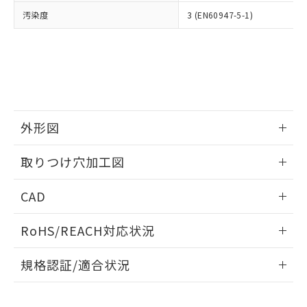
当社は、貴社製品を第三者に販売する
機器販売店・当社販売員にご確
在庫状況および標準価格結果を当社の
汚染度
3 (EN60947-5-1)
※2 対応予定月
「ｅ」：有害物質（10物質）のすべてが基
場合は、上記1、2および3の内容を当
認ください)
事前の承諾なく第三者に漏洩または開
準値以下であることを示します。
該第三者に通知します。また当社は、
示しないようお願いします。
部品在庫の切り替え状況などにより、予定
「10」：通常の使用状況下において有害物
販売先および販売に係わる関係者が違
マイパーツ機能（部品リスト作成サー
空
受注生産機種、また在庫状況の
月が前後することがあります。
質が外部に漏えいし、環境に深刻な影響を
法に輸出するおそれがある場合は、取
ビス）をご利用いただくには、I-Web
白
情報を公開していない機種
及ぼさない年数を意味します。
り引きをいたしません。
メンバーズにご登録されている必要が
「－」：未確認です。当社販売部門へお問
あります。
い合わせください。
お客様が当ウェブサイト上で当社にご
※3 非含有証明書ダウンロード
外形図
登録された部品リストについて、当社
および当社の共同利用者が、当社の製
下記の非含有証明書をダウンロードするこ
情報更新：2026/05/21
品・サービスに関するお客様との取
取りつけ穴加工図
とができます。
合意する
キャンセル
引・商談に必要な範囲で利用すること
をご了承ください。
情報更新：2026/05/21
EU RoHS指令（10物質）の非含有証明書
CAD
※当社の共同利用者とは、
"個人情報
51物質の非含有証明書（当社基準）
の共同利用に関して"
の「1.共同利
ログイン/会員登録いただくと、CADデータをダウンロー
※本証明書は発行日時点で非含有を証明す
用者の範囲」に記載されている法人を
RoHS/REACH対応状況
ドすることができます。
るもので、過去に遡って非含有を証明する
指します。
ものではありません。
情報更新：2026/7/29
規格認証/適合状況
また、RoHS指令のフタル酸エステル類４
物質の対応では、対応完了までの期間は出
ログイン/会員登録
EU RoHS
注意事項・凡例
A22NK-3MB-01DA-P011についての規格認証/適合状況につ
荷製品に未対応品が混在することから備考
いては、「カスタマーサポートセンタ お客様相談室」または