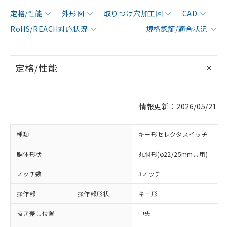
定格/性能
外形図
取りつけ穴加工図
CAD
RoHS/REACH対応状況
規格認証/適合状況
定格/性能
情報更新：2026/05/21
種類
キー形セレクタスイッチ
胴体形状
丸胴形(φ22/25mm共用)
ノッチ数
3ノッチ
操作部
操作部形状
キー形
抜き差し位置
中央