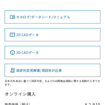
欄に対応日を記載しておりました。
貴社担当オムロン営業員または販売店にお問い合わせくださ
既に当社にて対応品への在庫切替を完了
対応状況
対応予定月
※1
※2
い。
ダウンロードデータをご利用いただく前に、以下を必ずお読
していることから、特段のことがない限
みください。
り、2022年1月12日より割愛しておりま
カタログ/データシート/マニュアル
対応済み
ソフトウェアの使用条件
す。
お問い合わせ
中国 RoHS
注意事項・凡例
2D CADデータ
中国 RoHS表
※1 ※2
3D CADデータ
Pb
Hg
Cd
Cr(VI)
該非判定見解書/項目別対比表
X
O
O
O
日本の外為法に基づく該非判定、およびEAR再輸出規制に関する見解が入手でき
ます。
"対応済み"や非含有の記載がされた商品であっても、流通
在庫等で未対応品が混在する可能性があります。
オンライン購入
非含有品が必要な際は、弊社営業部門もしくは販売店へお
問い合わせください。
¥ 2,910
販売価格（税込）