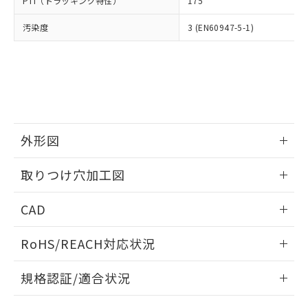
PTI（トラッキング特性）
175
たはお客様担当のオムロン制御
ください。
当社は、貴社製品を第三者に販売する
機器販売店・当社販売員にご確
在庫状況および標準価格結果を当社の
※2 対応予定月
「ｅ」：有害物質（10物質）のすべてが基
汚染度
3 (EN60947-5-1)
場合は、上記1、2および3の内容を当
認ください)
事前の承諾なく第三者に漏洩または開
準値以下であることを示します。
該第三者に通知します。また当社は、
示しないようお願いします。
部品在庫の切り替え状況などにより、予定
「10」：通常の使用状況下において有害物
販売先および販売に係わる関係者が違
マイパーツ機能（部品リスト作成サー
空
受注生産機種、また在庫状況の
月が前後することがあります。
質が外部に漏えいし、環境に深刻な影響を
法に輸出するおそれがある場合は、取
ビス）をご利用いただくには、I-Web
白
情報を公開していない機種
及ぼさない年数を意味します。
り引きをいたしません。
メンバーズにご登録されている必要が
「－」：未確認です。当社販売部門へお問
あります。
い合わせください。
お客様が当ウェブサイト上で当社にご
※3 非含有証明書ダウンロード
登録された部品リストについて、当社
外形図
および当社の共同利用者が、当社の製
下記の非含有証明書をダウンロードするこ
品・サービスに関するお客様との取
情報更新：2026/05/21
とができます。
取りつけ穴加工図
合意する
キャンセル
引・商談に必要な範囲で利用すること
をご了承ください。
情報更新：2026/05/21
EU RoHS指令（10物質）の非含有証明書
※当社の共同利用者とは、
"個人情報
CAD
51物質の非含有証明書（当社基準）
の共同利用に関して"
の「1.共同利
※本証明書は発行日時点で非含有を証明す
ログイン/会員登録いただくと、CADデータをダウンロー
用者の範囲」に記載されている法人を
RoHS/REACH対応状況
るもので、過去に遡って非含有を証明する
ドすることができます。
指します。
ものではありません。
情報更新：2026/7/29
また、RoHS指令のフタル酸エステル類４
規格認証/適合状況
物質の対応では、対応完了までの期間は出
ログイン/会員登録
EU RoHS
注意事項・凡例
荷製品に未対応品が混在することから備考