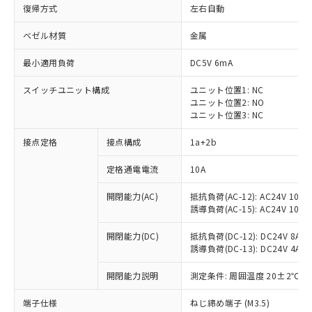
復帰方式
左右自動
ベゼル材質
金属
最小適用負荷
DC5V 6mA
スイッチユニット構成
ユニット位置1: NC
ユニット位置2: NO
ユニット位置3: NC
接点定格
接点構成
1a+2b
定格通電電流
10A
※1 対応状況
開閉能力(AC)
抵抗負荷(AC-12): AC24V 10A/A
誘導負荷(AC-15): AC24V 10A/AC
対応済み：EU RoHS指令（10物質）の
非含有に対応した製品が提供可能な商品で
開閉能力(DC)
抵抗負荷(DC-12): DC24V 8A/DC
す。
誘導負荷(DC-13): DC24V 4A/DC
対応予定：EU RoHS指令（10物質）の非含
ご利用条件
有に対応した製品に切り替える予定のある
開閉能力説明
測定条件: 周囲温度 20±2℃、
商品です。
対応予定なし：EU RoHS指令（10物質）の
端子仕様
ねじ締め端子 (M3.5)
以下の条件をお読みいただき、同意のうえ