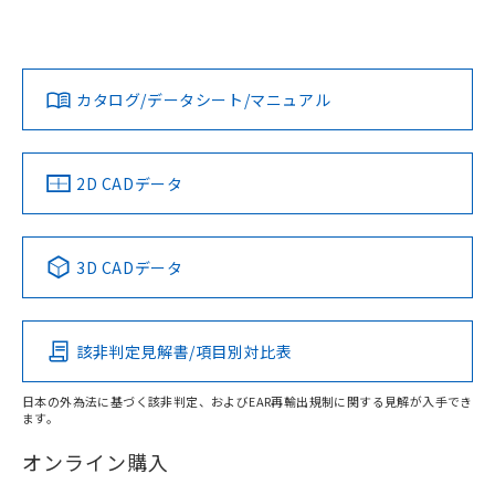
UL認証
CSA認証
CEマーキング
欄に対応日を記載しておりました。
既に当社にて対応品への在庫切替を完了
Yes
Yes
Yes
対応状況
対応予定月
※1
※2
していることから、特段のことがない限
ダウンロードデータをご利用いただく前に、以下を必ずお読
り、2022年1月12日より割愛しておりま
みください。
カタログ/データシート/マニュアル
対応済み
す。
ソフトウェアの使用条件
LR型式承認
DNV型式承認
BV型式承認
KR型式承
（イギリス
（ノルウェー
（フランス
（韓国
船舶規格）
船舶規格）
船舶規格）
船舶規格
中国 RoHS
注意事項・凡例
2D CADデータ
No
No
No
No
中国 RoHS表
※1 ※2
3D CADデータ
この製品の規格認証/適合状況ページへ
Pb
Hg
Cd
Cr(VI)
その他の認証はこちらのページからご検索ください
該非判定見解書/項目別対比表
X
O
O
O
日本の外為法に基づく該非判定、およびEAR再輸出規制に関する見解が入手でき
ます。
"対応済み"や非含有の記載がされた商品であっても、流通
在庫等で未対応品が混在する可能性があります。
オンライン購入
非含有品が必要な際は、弊社営業部門もしくは販売店へお