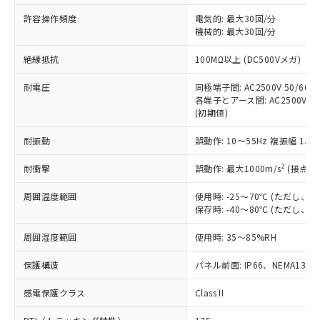
非含有に非対応の商品で、対応品を出す予
ご利用ください。
定はありません。
許容操作頻度
電気的: 最大30回/分
調査・確認中：EU RoHS指令（10物質）の
機械的: 最大30回/分
本サービスは、当社制御機器事業取扱
※1 中国RoHS○×表
非含有の対応状況を調査中または確認中の
商品の当社在庫状況および標準価格
絶縁抵抗
100MΩ以上 (DC500Vメガ)
商品です。
(税抜)を提供させていただくもので
「○」：最大均質材料含有率が中国RoHSの
非該当品：ライセンス料など無形物で、有
す。
耐電圧
同極端子間: AC2500V 50/60Hz
基準値以下であることを示します。
害物質有無と関係のない商品です。
当社制御機器事業取扱商品の中には、
各端子とアース間: AC2500V 50/
「×」：最大均質材料含有率が中国RoHSの
仕入先様の事情により、非含有部品として
(初期値)
本サービスの対象外となる商品もある
基準値を超えていることを示します。
いたものが、含有品と判明した場合などや
当社は、これら貴社製品のうち、外国
ことをご了承ください。
「－」：未確認です。当社販売部門へお問
むを得ず変更することがあります。
為替および外国貿易法に定める商品
耐振動
誤動作: 10～55Hz 複振幅 1.
在庫状況および標準価格照会結果は、
い合わせください。
（以下｢規制貨物等」という）を輸出
記載している更新日時点での社内デー
*EU RoHS指令（10物質）：
2
耐衝撃
誤動作: 最大1000m/s
(接点開
または国外への提供する場合は、日本
記
タに基づき作成されるものであり、閲
説明
鉛(Pb) 1000ppm以下、 水銀(Hg) 1000ppm以下、 カド
*中国RoHS10物質の基準値 (GB/T26572)：
国政府の輸出許可(または役務取引許
号
覧された時点での実際の在庫および標
ミウム(Cd) 100ppm以下、
Pb(鉛) :1000ppm、 Hg(水銀) : 1000ppm、 Cd(カドミウ
周囲温度範囲
使用時: -25～70℃ (ただし
可)を取得するなどの必要な手続きを
六価クロム(Cr(Ⅵ)) 1000ppm以下、ポリ臭化ビフェニル
ム) : 100ppm、
準価格とは異なる場合があることをご
保存時: -40～80℃ (ただし
類(PBB) 1000ppm以下、ポリ臭化ジフェニルエーテル類
Cr(Ⅵ)(六価クロム) : 1000ppm、 PBBs(ポリ臭化ビフェ
とります。
了承ください。
(PBDE) 1000ppm以下、フタル酸ビス(2-エチルヘキシ
○
一定数以上の在庫あり
ニル類) : 1000ppm、 PBDEs(ポリ臭化ジフェニルエーテ
当社は規制貨物を破棄する場合は、完
ル) (DEHP)(別名：DOP) 1000ppm以下、フタル酸ブチ
正式な納期状況および標準価格はお客
ル類) : 1000ppm、
周囲湿度範囲
使用時: 35～85%RH
ルベンジル（BBP） 1000ppm以下、フタル酸ジブチル
全に破砕するなど、違法に輸出されな
DBP(フタル酸ジブチル) : 1000ppm、 DIBP(フタル酸ジ
様のお取引先、またはお客様担当のオ
（DBP） 1000ppm以下、フタル酸ジイソブチル
イソブチル) : 1000ppm、 BBP(フタル酸ブチルベンジ
△
一定数には満たないが在庫あり
いよう必要な手段を講じます。
ムロン制御機器販売店・当社販売員に
(DIBP) 1000ppm以下
保護構造
パネル前面: IP66、NEMA13
ル) : 1000ppm、
当社は貴社製品を、核兵器、ミサイ
但し、RoHS指令で産業用監視および制御機器に対する
DEHP(フタル酸ビス(2-エチルヘキシル)) : 1000ppm
ご相談ください。
適用除外項目は除く。
ル、化学兵器、生物兵器またはその他
－
在庫なし(最新の在庫状況につ
感電保護クラス
Class II
オムロン制御機器販売店や当社販売拠
フタル酸エステル類の４物質については閾値を超える意
武器並びにこれらの製造装置等に一切
いては、お客様のお取引先、ま
図的な使用がないことを確認しています。
点は「
販売ネットワーク
」をご確認
※2 環境保護使用期限
使用いたしません。