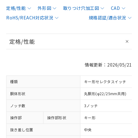
定格/性能
外形図
取りつけ穴加工図
CAD
RoHS/REACH対応状況
規格認証/適合状況
定格/性能
情報更新：2026/05/21
種類
キー形セレクタスイッチ
胴体形状
丸胴形(φ22/25mm共用)
ノッチ数
3ノッチ
操作部
操作部形状
キー形
抜き差し位置
中央