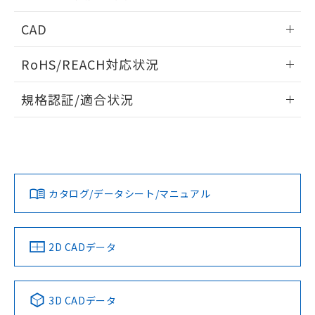
指します。
ものではありません。
情報更新：2026/05/21
CAD
また、RoHS指令のフタル酸エステル類４
物質の対応では、対応完了までの期間は出
ログイン/会員登録いただくと、CADデータをダウンロー
荷製品に未対応品が混在することから備考
RoHS/REACH対応状況
ドすることができます。
欄に対応日を記載しておりました。
既に当社にて対応品への在庫切替を完了
情報更新：2026/7/29
規格認証/適合状況
していることから、特段のことがない限
り、2022年1月12日より割愛しておりま
ログイン/会員登録
EU RoHS
注意事項・凡例
UL認証
す。
CSA認証
CEマーキング
Yes
Yes
Yes
対応状況
対応予定月
※1
※2
ダウンロードデータをご利用いただく前に、以下を必ずお読
みください。
カタログ/データシート/マニュアル
対応済み
ソフトウェアの使用条件
LR型式承認
DNV型式承認
BV型式承認
KR型式承
（イギリス
（ノルウェー
（フランス
（韓国
船舶規格）
船舶規格）
船舶規格）
船舶規格
中国 RoHS
注意事項・凡例
2D CADデータ
No
No
No
No
中国 RoHS表
※1 ※2
3D CADデータ