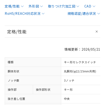
定格/性能
外形図
取りつけ穴加工図
CAD
RoHS/REACH対応状況
規格認証/適合状況
定格/性能
情報更新：2026/05/21
種類
キー形セレクタスイッチ
胴体形状
丸胴形(φ22/25mm共用)
ノッチ数
3ノッチ
操作部
操作部形状
キー形
抜き差し位置
中央