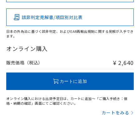
この製品の規格認証/適合状況ページへ
Pb
Hg
Cd
Cr(VI)
その他の認証はこちらのページからご検索ください
該非判定見解書/項目別対比表
X
O
O
O
日本の外為法に基づく該非判定、およびEAR再輸出規制に関する見解が入手でき
ます。
"対応済み"や非含有の記載がされた商品であっても、流通
在庫等で未対応品が混在する可能性があります。
オンライン購入
非含有品が必要な際は、弊社営業部門もしくは販売店へお
問い合わせください。
¥ 2,640
販売価格（税込）
この製品のRoHS/REACH対応状況ページへ
カートに追加
オンライン購入における出荷予定日は、カートに追加～「ご購入手続き：価
格・納期の確認」画面にてご確認ください。
カートをみる