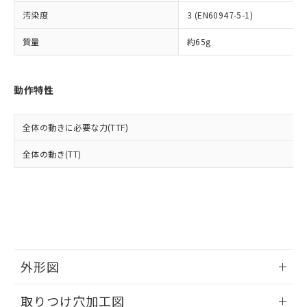
イソブチル) : 1000ppm、 BBP(フタル酸ブチルベンジ
△
一定数には満たないが在庫あり
いよう必要な手段を講じます。
ムロン制御機器販売店・当社販売員に
(DIBP) 1000ppm以下
ル) : 1000ppm、
汚染度
3 (EN60947-5-1)
当社は貴社製品を、核兵器、ミサイ
但し、RoHS指令で産業用監視および制御機器に対する
DEHP(フタル酸ビス(2-エチルヘキシル)) : 1000ppm
ご相談ください。
適用除外項目は除く。
ル、化学兵器、生物兵器またはその他
－
在庫なし(最新の在庫状況につ
オムロン制御機器販売店や当社販売拠
フタル酸エステル類の４物質については閾値を超える意
質量
約65g
武器並びにこれらの製造装置等に一切
いては、お客様のお取引先、ま
図的な使用がないことを確認しています。
点は「
販売ネットワーク
」をご確認
※2 環境保護使用期限
使用いたしません。
たはお客様担当のオムロン制御
ください。
当社は、貴社製品を第三者に販売する
機器販売店・当社販売員にご確
在庫状況および標準価格結果を当社の
※2 対応予定月
動作特性
「ｅ」：有害物質（10物質）のすべてが基
場合は、上記1、2および3の内容を当
認ください)
事前の承諾なく第三者に漏洩または開
準値以下であることを示します。
該第三者に通知します。また当社は、
示しないようお願いします。
部品在庫の切り替え状況などにより、予定
「10」：通常の使用状況下において有害物
販売先および販売に係わる関係者が違
マイパーツ機能（部品リスト作成サー
空
受注生産機種、また在庫状況の
全体の動きに必要な力(TTF)
月が前後することがあります。
質が外部に漏えいし、環境に深刻な影響を
法に輸出するおそれがある場合は、取
ビス）をご利用いただくには、I-Web
白
情報を公開していない機種
及ぼさない年数を意味します。
り引きをいたしません。
メンバーズにご登録されている必要が
全体の動き(TT)
「－」：未確認です。当社販売部門へお問
あります。
い合わせください。
お客様が当ウェブサイト上で当社にご
※3 非含有証明書ダウンロード
登録された部品リストについて、当社
および当社の共同利用者が、当社の製
下記の非含有証明書をダウンロードするこ
品・サービスに関するお客様との取
とができます。
合意する
キャンセル
引・商談に必要な範囲で利用すること
をご了承ください。
EU RoHS指令（10物質）の非含有証明書
外形図
※当社の共同利用者とは、
"個人情報
51物質の非含有証明書（当社基準）
の共同利用に関して"
の「1.共同利
情報更新：2026/05/21
※本証明書は発行日時点で非含有を証明す
用者の範囲」に記載されている法人を
取りつけ穴加工図
るもので、過去に遡って非含有を証明する