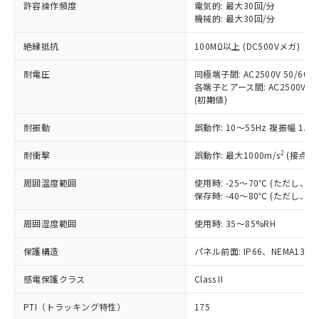
許容操作頻度
電気的: 最大30回/分
対応予定：EU RoHS指令（10物質）の非含
ご利用条件
機械的: 最大30回/分
有に対応した製品に切り替える予定のある
商品です。
絶縁抵抗
100MΩ以上 (DC500Vメガ)
対応予定なし：EU RoHS指令（10物質）の
以下の条件をお読みいただき、同意のうえ
非含有に非対応の商品で、対応品を出す予
耐電圧
同極端子間: AC2500V 50/60Hz
ご利用ください。
定はありません。
各端子とアース間: AC2500V 50/
調査・確認中：EU RoHS指令（10物質）の
(初期値)
本サービスは、当社制御機器事業取扱
※1 中国RoHS○×表
非含有の対応状況を調査中または確認中の
商品の当社在庫状況および標準価格
商品です。
耐振動
誤動作: 10～55Hz 複振幅 1.
(税抜)を提供させていただくもので
「○」：最大均質材料含有率が中国RoHSの
非該当品：ライセンス料など無形物で、有
す。
基準値以下であることを示します。
2
耐衝撃
誤動作: 最大1000m/s
(接点開
害物質有無と関係のない商品です。
当社制御機器事業取扱商品の中には、
「×」：最大均質材料含有率が中国RoHSの
仕入先様の事情により、非含有部品として
本サービスの対象外となる商品もある
周囲温度範囲
使用時: -25～70℃ (ただし
基準値を超えていることを示します。
いたものが、含有品と判明した場合などや
当社は、これら貴社製品のうち、外国
ことをご了承ください。
保存時: -40～80℃ (ただし
「－」：未確認です。当社販売部門へお問
むを得ず変更することがあります。
為替および外国貿易法に定める商品
在庫状況および標準価格照会結果は、
い合わせください。
（以下｢規制貨物等」という）を輸出
周囲湿度範囲
記載している更新日時点での社内デー
使用時: 35～85%RH
*EU RoHS指令（10物質）：
または国外への提供する場合は、日本
記
タに基づき作成されるものであり、閲
説明
鉛(Pb) 1000ppm以下、 水銀(Hg) 1000ppm以下、 カド
*中国RoHS10物質の基準値 (GB/T26572)：
国政府の輸出許可(または役務取引許
保護構造
パネル前面: IP66、NEMA13
号
覧された時点での実際の在庫および標
ミウム(Cd) 100ppm以下、
Pb(鉛) :1000ppm、 Hg(水銀) : 1000ppm、 Cd(カドミウ
可)を取得するなどの必要な手続きを
六価クロム(Cr(Ⅵ)) 1000ppm以下、ポリ臭化ビフェニル
ム) : 100ppm、
準価格とは異なる場合があることをご
類(PBB) 1000ppm以下、ポリ臭化ジフェニルエーテル類
Cr(Ⅵ)(六価クロム) : 1000ppm、 PBBs(ポリ臭化ビフェ
感電保護クラス
とります。
Class II
了承ください。
(PBDE) 1000ppm以下、フタル酸ビス(2-エチルヘキシ
○
一定数以上の在庫あり
ニル類) : 1000ppm、 PBDEs(ポリ臭化ジフェニルエーテ
当社は規制貨物を破棄する場合は、完
ル) (DEHP)(別名：DOP) 1000ppm以下、フタル酸ブチ
正式な納期状況および標準価格はお客
ル類) : 1000ppm、
PTI（トラッキング特性）
175
ルベンジル（BBP） 1000ppm以下、フタル酸ジブチル
全に破砕するなど、違法に輸出されな
DBP(フタル酸ジブチル) : 1000ppm、 DIBP(フタル酸ジ
様のお取引先、またはお客様担当のオ
（DBP） 1000ppm以下、フタル酸ジイソブチル