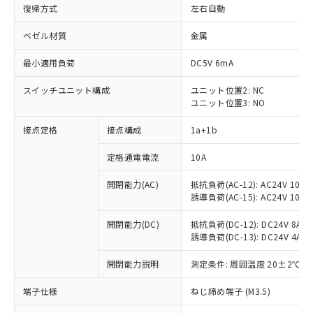
復帰方式
左右自動
ベゼル材質
金属
最小適用負荷
DC5V 6mA
スイッチユニット構成
ユニット位置2: NC
ユニット位置3: NO
接点定格
接点構成
1a+1b
定格通電電流
10A
開閉能力(AC)
抵抗負荷(AC-12): AC24V 10A/A
誘導負荷(AC-15): AC24V 10A/AC
開閉能力(DC)
抵抗負荷(DC-12): DC24V 8A/DC
誘導負荷(DC-13): DC24V 4A/DC
※1 対応状況
開閉能力説明
測定条件: 周囲温度 20±2℃、
対応済み：EU RoHS指令（10物質）の
非含有に対応した製品が提供可能な商品で
端子仕様
ねじ締め端子 (M3.5)
す。