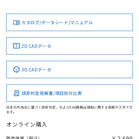
欄に対応日を記載しておりました。
貴社担当オムロン営業員または販売店にお問い合わせくださ
既に当社にて対応品への在庫切替を完了
対応状況
対応予定月
※1
※2
い。
ダウンロードデータをご利用いただく前に、以下を必ずお読
していることから、特段のことがない限
みください。
り、2022年1月12日より割愛しておりま
カタログ/データシート/マニュアル
対応済み
ソフトウェアの使用条件
す。
お問い合わせ
中国 RoHS
注意事項・凡例
2D CADデータ
中国 RoHS表
※1 ※2
3D CADデータ
Pb
Hg
Cd
Cr(VI)
該非判定見解書/項目別対比表
X
O
O
O
日本の外為法に基づく該非判定、およびEAR再輸出規制に関する見解が入手でき
ます。
"対応済み"や非含有の記載がされた商品であっても、流通
在庫等で未対応品が混在する可能性があります。
オンライン購入
非含有品が必要な際は、弊社営業部門もしくは販売店へお
問い合わせください。
¥ 2,690
販売価格（税込）