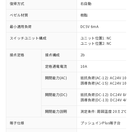
復帰方式
右自動
ベゼル材質
樹脂
最小適用負荷
DC5V 6mA
スイッチユニット構成
ユニット位置1: NC
ユニット位置2: NC
接点定格
接点構成
2b
定格通電電流
10A
※1 対応状況
開閉能力(AC)
抵抗負荷(AC-12): AC24V 10A/A
誘導負荷(AC-15): AC24V 10A/AC
対応済み：EU RoHS指令（10物質）の
非含有に対応した製品が提供可能な商品で
開閉能力(DC)
抵抗負荷(DC-12): DC24V 8A/DC
す。
誘導負荷(DC-13): DC24V 4A/DC
対応予定：EU RoHS指令（10物質）の非含
ご利用条件
有に対応した製品に切り替える予定のある
開閉能力説明
測定条件: 周囲温度 20±2℃、
商品です。
端子仕様
プッシュインPlus端子台
対応予定なし：EU RoHS指令（10物質）の
以下の条件をお読みいただき、同意のうえ
非含有に非対応の商品で、対応品を出す予