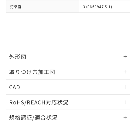
当社は、貴社製品を第三者に販売する
機器販売店・当社販売員にご確
在庫状況および標準価格結果を当社の
汚染度
3 (EN60947-5-1)
※2 対応予定月
「ｅ」：有害物質（10物質）のすべてが基
場合は、上記1、2および3の内容を当
認ください)
事前の承諾なく第三者に漏洩または開
準値以下であることを示します。
該第三者に通知します。また当社は、
示しないようお願いします。
部品在庫の切り替え状況などにより、予定
「10」：通常の使用状況下において有害物
販売先および販売に係わる関係者が違
マイパーツ機能（部品リスト作成サー
空
受注生産機種、また在庫状況の
月が前後することがあります。
質が外部に漏えいし、環境に深刻な影響を
法に輸出するおそれがある場合は、取
ビス）をご利用いただくには、I-Web
白
情報を公開していない機種
及ぼさない年数を意味します。
り引きをいたしません。
メンバーズにご登録されている必要が
「－」：未確認です。当社販売部門へお問
あります。
い合わせください。
お客様が当ウェブサイト上で当社にご
※3 非含有証明書ダウンロード
外形図
登録された部品リストについて、当社
および当社の共同利用者が、当社の製
下記の非含有証明書をダウンロードするこ
情報更新：2026/05/21
品・サービスに関するお客様との取
取りつけ穴加工図
とができます。
合意する
キャンセル
引・商談に必要な範囲で利用すること
をご了承ください。
情報更新：2026/05/21
EU RoHS指令（10物質）の非含有証明書
CAD
※当社の共同利用者とは、
"個人情報
51物質の非含有証明書（当社基準）
の共同利用に関して"
の「1.共同利
ログイン/会員登録いただくと、CADデータをダウンロー
※本証明書は発行日時点で非含有を証明す
用者の範囲」に記載されている法人を
RoHS/REACH対応状況
ドすることができます。
るもので、過去に遡って非含有を証明する
指します。
ものではありません。
情報更新：2026/7/29
規格認証/適合状況
また、RoHS指令のフタル酸エステル類４
物質の対応では、対応完了までの期間は出
ログイン/会員登録
EU RoHS
注意事項・凡例
A22NK-3BR-01DA-P220についての規格認証/適合状況につ
荷製品に未対応品が混在することから備考
いては、「カスタマーサポートセンタ お客様相談室」または