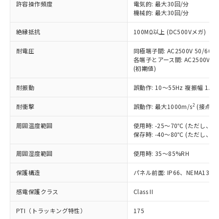
ご利用ください。
許容操作頻度
電気的: 最大30回/分
定はありません。
機械的: 最大30回/分
調査・確認中：EU RoHS指令（10物質）の
本サービスは、当社制御機器事業取扱
※1 中国RoHS○×表
非含有の対応状況を調査中または確認中の
絶縁抵抗
100MΩ以上 (DC500Vメガ)
商品の当社在庫状況および標準価格
商品です。
(税抜)を提供させていただくもので
「○」：最大均質材料含有率が中国RoHSの
非該当品：ライセンス料など無形物で、有
耐電圧
同極端子間: AC2500V 50/60Hz
す。
基準値以下であることを示します。
害物質有無と関係のない商品です。
各端子とアース間: AC2500V 50/
当社制御機器事業取扱商品の中には、
「×」：最大均質材料含有率が中国RoHSの
仕入先様の事情により、非含有部品として
(初期値)
本サービスの対象外となる商品もある
基準値を超えていることを示します。
いたものが、含有品と判明した場合などや
当社は、これら貴社製品のうち、外国
ことをご了承ください。
「－」：未確認です。当社販売部門へお問
耐振動
誤動作: 10～55Hz 複振幅 1.
むを得ず変更することがあります。
為替および外国貿易法に定める商品
在庫状況および標準価格照会結果は、
い合わせください。
（以下｢規制貨物等」という）を輸出
記載している更新日時点での社内デー
2
耐衝撃
誤動作: 最大1000m/s
(接点開
*EU RoHS指令（10物質）：
または国外への提供する場合は、日本
記
タに基づき作成されるものであり、閲
説明
鉛(Pb) 1000ppm以下、 水銀(Hg) 1000ppm以下、 カド
*中国RoHS10物質の基準値 (GB/T26572)：
国政府の輸出許可(または役務取引許
号
覧された時点での実際の在庫および標
ミウム(Cd) 100ppm以下、
周囲温度範囲
使用時: -25～70℃ (ただし
Pb(鉛) :1000ppm、 Hg(水銀) : 1000ppm、 Cd(カドミウ
可)を取得するなどの必要な手続きを
六価クロム(Cr(Ⅵ)) 1000ppm以下、ポリ臭化ビフェニル
ム) : 100ppm、
保存時: -40～80℃ (ただし
準価格とは異なる場合があることをご
類(PBB) 1000ppm以下、ポリ臭化ジフェニルエーテル類
Cr(Ⅵ)(六価クロム) : 1000ppm、 PBBs(ポリ臭化ビフェ
とります。
了承ください。
(PBDE) 1000ppm以下、フタル酸ビス(2-エチルヘキシ
○
一定数以上の在庫あり
ニル類) : 1000ppm、 PBDEs(ポリ臭化ジフェニルエーテ
当社は規制貨物を破棄する場合は、完
周囲湿度範囲
使用時: 35～85%RH
ル) (DEHP)(別名：DOP) 1000ppm以下、フタル酸ブチ
正式な納期状況および標準価格はお客
ル類) : 1000ppm、
ルベンジル（BBP） 1000ppm以下、フタル酸ジブチル
全に破砕するなど、違法に輸出されな
DBP(フタル酸ジブチル) : 1000ppm、 DIBP(フタル酸ジ
様のお取引先、またはお客様担当のオ
（DBP） 1000ppm以下、フタル酸ジイソブチル
イソブチル) : 1000ppm、 BBP(フタル酸ブチルベンジ
△
一定数には満たないが在庫あり
保護構造
パネル前面: IP66、NEMA13
いよう必要な手段を講じます。
ムロン制御機器販売店・当社販売員に
(DIBP) 1000ppm以下
ル) : 1000ppm、
当社は貴社製品を、核兵器、ミサイ
但し、RoHS指令で産業用監視および制御機器に対する
DEHP(フタル酸ビス(2-エチルヘキシル)) : 1000ppm
ご相談ください。
適用除外項目は除く。
感電保護クラス
Class II
ル、化学兵器、生物兵器またはその他
－
在庫なし(最新の在庫状況につ
オムロン制御機器販売店や当社販売拠
フタル酸エステル類の４物質については閾値を超える意
武器並びにこれらの製造装置等に一切
いては、お客様のお取引先、ま
図的な使用がないことを確認しています。
点は「
販売ネットワーク
」をご確認
PTI（トラッキング特性）
175
※2 環境保護使用期限
使用いたしません。
たはお客様担当のオムロン制御
ください。