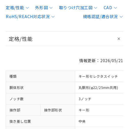
定格/性能
外形図
取りつけ穴加工図
CAD
RoHS/REACH対応状況
規格認証/適合状況
定格/性能
情報更新：2026/05/21
種類
キー形セレクタスイッチ
胴体形状
丸胴形(φ22/25mm共用)
ノッチ数
3ノッチ
操作部
操作部形状
キー形
抜き差し位置
中央