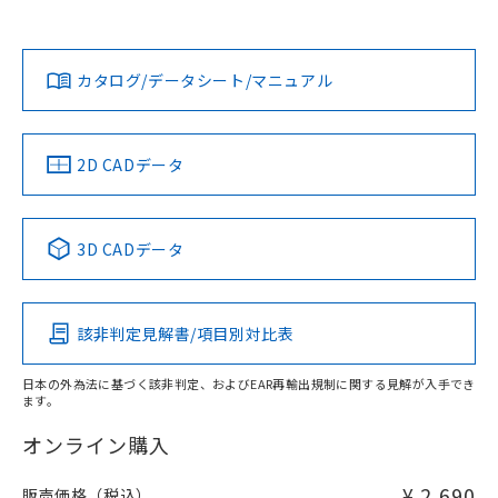
欄に対応日を記載しておりました。
貴社担当オムロン営業員または販売店にお問い合わせくださ
既に当社にて対応品への在庫切替を完了
対応状況
対応予定月
※1
※2
い。
ダウンロードデータをご利用いただく前に、以下を必ずお読
していることから、特段のことがない限
みください。
り、2022年1月12日より割愛しておりま
カタログ/データシート/マニュアル
対応済み
ソフトウェアの使用条件
す。
お問い合わせ
中国 RoHS
注意事項・凡例
2D CADデータ
中国 RoHS表
※1 ※2
3D CADデータ
Pb
Hg
Cd
Cr(VI)
該非判定見解書/項目別対比表
X
O
O
O
日本の外為法に基づく該非判定、およびEAR再輸出規制に関する見解が入手でき
ます。
"対応済み"や非含有の記載がされた商品であっても、流通
在庫等で未対応品が混在する可能性があります。
オンライン購入
非含有品が必要な際は、弊社営業部門もしくは販売店へお
問い合わせください。
¥ 2,690
販売価格（税込）