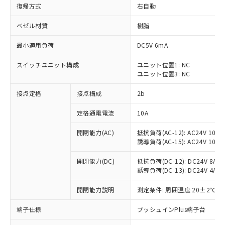
復帰方式
右自動
ベゼル材質
樹脂
最小適用負荷
DC5V 6mA
スイッチユニット構成
ユニット位置1: NC
ユニット位置3: NC
接点定格
接点構成
2b
定格通電電流
10A
※1 対応状況
開閉能力(AC)
抵抗負荷(AC-12): AC24V 10A/A
誘導負荷(AC-15): AC24V 10A/AC
対応済み：EU RoHS指令（10物質）の
非含有に対応した製品が提供可能な商品で
開閉能力(DC)
抵抗負荷(DC-12): DC24V 8A/DC
す。
誘導負荷(DC-13): DC24V 4A/DC
対応予定：EU RoHS指令（10物質）の非含
ご利用条件
有に対応した製品に切り替える予定のある
開閉能力説明
測定条件: 周囲温度 20±2℃、
商品です。
端子仕様
プッシュインPlus端子台
対応予定なし：EU RoHS指令（10物質）の
以下の条件をお読みいただき、同意のうえ
非含有に非対応の商品で、対応品を出す予