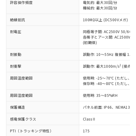
ご利用ください。
許容操作頻度
電気的: 最大30回/分
定はありません。
機械的: 最大30回/分
調査・確認中：EU RoHS指令（10物質）の
本サービスは、当社制御機器事業取扱
※1 中国RoHS○×表
非含有の対応状況を調査中または確認中の
絶縁抵抗
100MΩ以上 (DC500Vメガ)
商品の当社在庫状況および標準価格
商品です。
(税抜)を提供させていただくもので
「○」：最大均質材料含有率が中国RoHSの
非該当品：ライセンス料など無形物で、有
耐電圧
同極端子間: AC2500V 50/60Hz
す。
基準値以下であることを示します。
害物質有無と関係のない商品です。
各端子とアース間: AC2500V 50/
当社制御機器事業取扱商品の中には、
「×」：最大均質材料含有率が中国RoHSの
仕入先様の事情により、非含有部品として
(初期値)
本サービスの対象外となる商品もある
基準値を超えていることを示します。
いたものが、含有品と判明した場合などや
当社は、これら貴社製品のうち、外国
ことをご了承ください。
「－」：未確認です。当社販売部門へお問
耐振動
誤動作: 10～55Hz 複振幅 1.
むを得ず変更することがあります。
為替および外国貿易法に定める商品
在庫状況および標準価格照会結果は、
い合わせください。
（以下｢規制貨物等」という）を輸出
記載している更新日時点での社内デー
2
耐衝撃
誤動作: 最大1000m/s
(接点開
*EU RoHS指令（10物質）：
または国外への提供する場合は、日本
記
タに基づき作成されるものであり、閲
説明
鉛(Pb) 1000ppm以下、 水銀(Hg) 1000ppm以下、 カド
*中国RoHS10物質の基準値 (GB/T26572)：
国政府の輸出許可(または役務取引許
号
覧された時点での実際の在庫および標
ミウム(Cd) 100ppm以下、
周囲温度範囲
使用時: -25～70℃ (ただし
Pb(鉛) :1000ppm、 Hg(水銀) : 1000ppm、 Cd(カドミウ
可)を取得するなどの必要な手続きを
六価クロム(Cr(Ⅵ)) 1000ppm以下、ポリ臭化ビフェニル
ム) : 100ppm、
保存時: -40～80℃ (ただし
準価格とは異なる場合があることをご
類(PBB) 1000ppm以下、ポリ臭化ジフェニルエーテル類
Cr(Ⅵ)(六価クロム) : 1000ppm、 PBBs(ポリ臭化ビフェ
とります。
了承ください。
(PBDE) 1000ppm以下、フタル酸ビス(2-エチルヘキシ
○
一定数以上の在庫あり
ニル類) : 1000ppm、 PBDEs(ポリ臭化ジフェニルエーテ
当社は規制貨物を破棄する場合は、完
周囲湿度範囲
使用時: 35～85%RH
ル) (DEHP)(別名：DOP) 1000ppm以下、フタル酸ブチ
正式な納期状況および標準価格はお客
ル類) : 1000ppm、
ルベンジル（BBP） 1000ppm以下、フタル酸ジブチル
全に破砕するなど、違法に輸出されな
DBP(フタル酸ジブチル) : 1000ppm、 DIBP(フタル酸ジ
様のお取引先、またはお客様担当のオ
（DBP） 1000ppm以下、フタル酸ジイソブチル
イソブチル) : 1000ppm、 BBP(フタル酸ブチルベンジ
△
一定数には満たないが在庫あり
保護構造
パネル前面: IP66、NEMA13
いよう必要な手段を講じます。
ムロン制御機器販売店・当社販売員に
(DIBP) 1000ppm以下
ル) : 1000ppm、
当社は貴社製品を、核兵器、ミサイ
但し、RoHS指令で産業用監視および制御機器に対する
DEHP(フタル酸ビス(2-エチルヘキシル)) : 1000ppm
ご相談ください。
適用除外項目は除く。
感電保護クラス
Class II
ル、化学兵器、生物兵器またはその他
－
在庫なし(最新の在庫状況につ
オムロン制御機器販売店や当社販売拠
フタル酸エステル類の４物質については閾値を超える意
武器並びにこれらの製造装置等に一切
いては、お客様のお取引先、ま
図的な使用がないことを確認しています。
点は「
販売ネットワーク
」をご確認
PTI（トラッキング特性）
175
※2 環境保護使用期限
使用いたしません。
たはお客様担当のオムロン制御
ください。