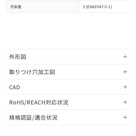
当社は、貴社製品を第三者に販売する
機器販売店・当社販売員にご確
在庫状況および標準価格結果を当社の
汚染度
3 (EN60947-5-1)
※2 対応予定月
「ｅ」：有害物質（10物質）のすべてが基
場合は、上記1、2および3の内容を当
認ください)
事前の承諾なく第三者に漏洩または開
準値以下であることを示します。
該第三者に通知します。また当社は、
示しないようお願いします。
部品在庫の切り替え状況などにより、予定
「10」：通常の使用状況下において有害物
販売先および販売に係わる関係者が違
マイパーツ機能（部品リスト作成サー
空
受注生産機種、また在庫状況の
月が前後することがあります。
質が外部に漏えいし、環境に深刻な影響を
法に輸出するおそれがある場合は、取
ビス）をご利用いただくには、I-Web
白
情報を公開していない機種
及ぼさない年数を意味します。
り引きをいたしません。
メンバーズにご登録されている必要が
「－」：未確認です。当社販売部門へお問
あります。
い合わせください。
お客様が当ウェブサイト上で当社にご
※3 非含有証明書ダウンロード
外形図
登録された部品リストについて、当社
および当社の共同利用者が、当社の製
下記の非含有証明書をダウンロードするこ
情報更新：2026/05/21
品・サービスに関するお客様との取
取りつけ穴加工図
とができます。
合意する
キャンセル
引・商談に必要な範囲で利用すること
をご了承ください。
情報更新：2026/05/21
EU RoHS指令（10物質）の非含有証明書
CAD
※当社の共同利用者とは、
"個人情報
51物質の非含有証明書（当社基準）
の共同利用に関して"
の「1.共同利
ログイン/会員登録いただくと、CADデータをダウンロー
※本証明書は発行日時点で非含有を証明す
用者の範囲」に記載されている法人を
RoHS/REACH対応状況
ドすることができます。
るもので、過去に遡って非含有を証明する
指します。
ものではありません。
情報更新：2026/7/29
規格認証/適合状況
また、RoHS指令のフタル酸エステル類４
物質の対応では、対応完了までの期間は出
ログイン/会員登録
EU RoHS
注意事項・凡例
A22NK-3BR-01DA-P202についての規格認証/適合状況につ
荷製品に未対応品が混在することから備考
いては、「カスタマーサポートセンタ お客様相談室」または