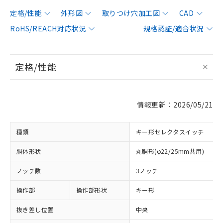
定格/性能
外形図
取りつけ穴加工図
CAD
RoHS/REACH対応状況
規格認証/適合状況
定格/性能
情報更新：2026/05/21
種類
キー形セレクタスイッチ
胴体形状
丸胴形(φ22/25mm共用)
ノッチ数
3ノッチ
操作部
操作部形状
キー形
抜き差し位置
中央