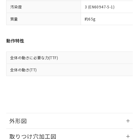
イソブチル) : 1000ppm、 BBP(フタル酸ブチルベンジ
△
一定数には満たないが在庫あり
いよう必要な手段を講じます。
ムロン制御機器販売店・当社販売員に
(DIBP) 1000ppm以下
ル) : 1000ppm、
汚染度
3 (EN60947-5-1)
当社は貴社製品を、核兵器、ミサイ
但し、RoHS指令で産業用監視および制御機器に対する
DEHP(フタル酸ビス(2-エチルヘキシル)) : 1000ppm
ご相談ください。
適用除外項目は除く。
ル、化学兵器、生物兵器またはその他
－
在庫なし(最新の在庫状況につ
オムロン制御機器販売店や当社販売拠
フタル酸エステル類の４物質については閾値を超える意
質量
約65g
武器並びにこれらの製造装置等に一切
いては、お客様のお取引先、ま
図的な使用がないことを確認しています。
点は「
販売ネットワーク
」をご確認
※2 環境保護使用期限
使用いたしません。
たはお客様担当のオムロン制御
ください。
当社は、貴社製品を第三者に販売する
機器販売店・当社販売員にご確
在庫状況および標準価格結果を当社の
※2 対応予定月
動作特性
「ｅ」：有害物質（10物質）のすべてが基
場合は、上記1、2および3の内容を当
認ください)
事前の承諾なく第三者に漏洩または開
準値以下であることを示します。
該第三者に通知します。また当社は、
示しないようお願いします。
部品在庫の切り替え状況などにより、予定
「10」：通常の使用状況下において有害物
販売先および販売に係わる関係者が違
マイパーツ機能（部品リスト作成サー
空
受注生産機種、また在庫状況の
全体の動きに必要な力(TTF)
月が前後することがあります。
質が外部に漏えいし、環境に深刻な影響を
法に輸出するおそれがある場合は、取
ビス）をご利用いただくには、I-Web
白
情報を公開していない機種
及ぼさない年数を意味します。
り引きをいたしません。
メンバーズにご登録されている必要が
全体の動き(TT)
「－」：未確認です。当社販売部門へお問
あります。
い合わせください。
お客様が当ウェブサイト上で当社にご
※3 非含有証明書ダウンロード
登録された部品リストについて、当社
および当社の共同利用者が、当社の製
下記の非含有証明書をダウンロードするこ
品・サービスに関するお客様との取
とができます。
合意する
キャンセル
引・商談に必要な範囲で利用すること
をご了承ください。
EU RoHS指令（10物質）の非含有証明書
外形図
※当社の共同利用者とは、
"個人情報
51物質の非含有証明書（当社基準）
の共同利用に関して"
の「1.共同利
情報更新：2026/05/21
※本証明書は発行日時点で非含有を証明す
用者の範囲」に記載されている法人を
取りつけ穴加工図
るもので、過去に遡って非含有を証明する