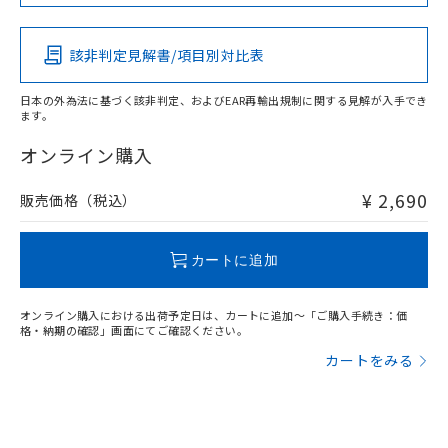
Pb
Hg
Cd
Cr(VI)
該非判定見解書/項目別対比表
X
O
O
O
日本の外為法に基づく該非判定、およびEAR再輸出規制に関する見解が入手でき
ます。
"対応済み"や非含有の記載がされた商品であっても、流通
在庫等で未対応品が混在する可能性があります。
オンライン購入
非含有品が必要な際は、弊社営業部門もしくは販売店へお
問い合わせください。
¥ 2,690
販売価格（税込）
この製品のRoHS/REACH対応状況ページへ
カートに追加
オンライン購入における出荷予定日は、カートに追加～「ご購入手続き：価
格・納期の確認」画面にてご確認ください。
カートをみる