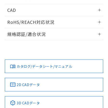
指します。
ものではありません。
情報更新：2026/05/21
CAD
また、RoHS指令のフタル酸エステル類４
物質の対応では、対応完了までの期間は出
ログイン/会員登録いただくと、CADデータをダウンロー
荷製品に未対応品が混在することから備考
RoHS/REACH対応状況
ドすることができます。
欄に対応日を記載しておりました。
既に当社にて対応品への在庫切替を完了
情報更新：2026/7/29
規格認証/適合状況
していることから、特段のことがない限
り、2022年1月12日より割愛しておりま
ログイン/会員登録
EU RoHS
注意事項・凡例
A22NK-3BR-01DA-P102についての規格認証/適合状況につ
す。
いては、「カスタマーサポートセンタ お客様相談室」または
貴社担当オムロン営業員または販売店にお問い合わせくださ
対応状況
対応予定月
※1
※2
い。
ダウンロードデータをご利用いただく前に、以下を必ずお読
みください。
カタログ/データシート/マニュアル
対応済み
ソフトウェアの使用条件
お問い合わせ
中国 RoHS
注意事項・凡例
2D CADデータ
中国 RoHS表
※1 ※2
3D CADデータ