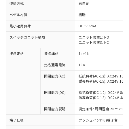
復帰方式
右自動
ベゼル材質
樹脂
最小適用負荷
DC5V 6mA
スイッチユニット構成
ユニット位置1: NO
ユニット位置3: NC
接点定格
接点構成
1a+1b
定格通電電流
10A
開閉能力(AC)
抵抗負荷(AC-12): AC24V 10A/A
誘導負荷(AC-15): AC24V 10A/AC
開閉能力(DC)
抵抗負荷(DC-12): DC24V 8A/DC
誘導負荷(DC-13): DC24V 4A/DC
※1 対応状況
開閉能力説明
測定条件: 周囲温度 20±2℃、
対応済み：EU RoHS指令（10物質）の
非含有に対応した製品が提供可能な商品で
端子仕様
プッシュインPlus端子台
す。