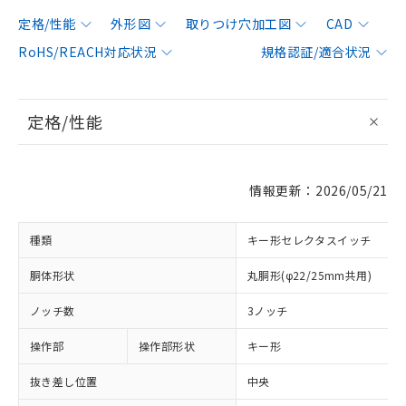
定格/性能
外形図
取りつけ穴加工図
CAD
RoHS/REACH対応状況
規格認証/適合状況
定格/性能
情報更新：2026/05/21
種類
キー形セレクタスイッチ
胴体形状
丸胴形(φ22/25mm共用)
ノッチ数
3ノッチ
操作部
操作部形状
キー形
抜き差し位置
中央