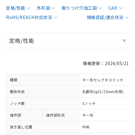
定格/性能
外形図
取りつけ穴加工図
CAD
RoHS/REACH対応状況
規格認証/適合状況
定格/性能
情報更新：2026/05/21
種類
キー形セレクタスイッチ
胴体形状
丸胴形(φ22/25mm共用)
ノッチ数
3ノッチ
操作部
操作部形状
キー形
抜き差し位置
中央