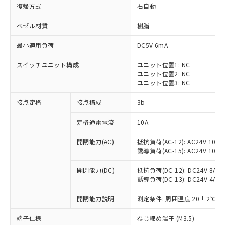
復帰方式
右自動
ベゼル材質
樹脂
最小適用負荷
DC5V 6mA
スイッチユニット構成
ユニット位置1: NC
ユニット位置2: NC
ユニット位置3: NC
接点定格
接点構成
3b
定格通電電流
10A
※1 対応状況
開閉能力(AC)
抵抗負荷(AC-12): AC24V 10A/A
誘導負荷(AC-15): AC24V 10A/AC
対応済み：EU RoHS指令（10物質）の
非含有に対応した製品が提供可能な商品で
開閉能力(DC)
抵抗負荷(DC-12): DC24V 8A/DC
す。
誘導負荷(DC-13): DC24V 4A/DC
対応予定：EU RoHS指令（10物質）の非含
ご利用条件
有に対応した製品に切り替える予定のある
開閉能力説明
測定条件: 周囲温度 20±2℃、
商品です。
対応予定なし：EU RoHS指令（10物質）の
端子仕様
ねじ締め端子 (M3.5)
以下の条件をお読みいただき、同意のうえ