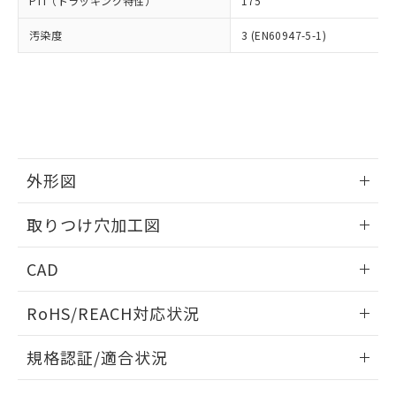
PTI（トラッキング特性）
175
たはお客様担当のオムロン制御
ください。
当社は、貴社製品を第三者に販売する
機器販売店・当社販売員にご確
在庫状況および標準価格結果を当社の
※2 対応予定月
「ｅ」：有害物質（10物質）のすべてが基
汚染度
3 (EN60947-5-1)
場合は、上記1、2および3の内容を当
認ください)
事前の承諾なく第三者に漏洩または開
準値以下であることを示します。
該第三者に通知します。また当社は、
示しないようお願いします。
部品在庫の切り替え状況などにより、予定
「10」：通常の使用状況下において有害物
販売先および販売に係わる関係者が違
マイパーツ機能（部品リスト作成サー
空
受注生産機種、また在庫状況の
月が前後することがあります。
質が外部に漏えいし、環境に深刻な影響を
法に輸出するおそれがある場合は、取
ビス）をご利用いただくには、I-Web
白
情報を公開していない機種
及ぼさない年数を意味します。
り引きをいたしません。
メンバーズにご登録されている必要が
「－」：未確認です。当社販売部門へお問
あります。
い合わせください。
お客様が当ウェブサイト上で当社にご
※3 非含有証明書ダウンロード
登録された部品リストについて、当社
外形図
および当社の共同利用者が、当社の製
下記の非含有証明書をダウンロードするこ
品・サービスに関するお客様との取
情報更新：2026/05/21
とができます。
取りつけ穴加工図
合意する
キャンセル
引・商談に必要な範囲で利用すること
をご了承ください。
情報更新：2026/05/21
EU RoHS指令（10物質）の非含有証明書
※当社の共同利用者とは、
"個人情報
CAD
51物質の非含有証明書（当社基準）
の共同利用に関して"
の「1.共同利
※本証明書は発行日時点で非含有を証明す
ログイン/会員登録いただくと、CADデータをダウンロー
用者の範囲」に記載されている法人を
RoHS/REACH対応状況
るもので、過去に遡って非含有を証明する
ドすることができます。
指します。
ものではありません。
情報更新：2026/7/29
また、RoHS指令のフタル酸エステル類４
規格認証/適合状況
物質の対応では、対応完了までの期間は出
ログイン/会員登録
EU RoHS
注意事項・凡例
荷製品に未対応品が混在することから備考