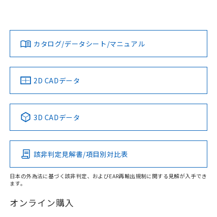
UL認証
CSA認証
CEマーキング
欄に対応日を記載しておりました。
既に当社にて対応品への在庫切替を完了
Yes
Yes
Yes
対応状況
対応予定月
※1
※2
していることから、特段のことがない限
ダウンロードデータをご利用いただく前に、以下を必ずお読
り、2022年1月12日より割愛しておりま
みください。
カタログ/データシート/マニュアル
対応済み
す。
ソフトウェアの使用条件
LR型式承認
DNV型式承認
BV型式承認
KR型式承
（イギリス
（ノルウェー
（フランス
（韓国
船舶規格）
船舶規格）
船舶規格）
船舶規格
中国 RoHS
注意事項・凡例
2D CADデータ
No
No
No
No
中国 RoHS表
※1 ※2
3D CADデータ
この製品の規格認証/適合状況ページへ
Pb
Hg
Cd
Cr(VI)
その他の認証はこちらのページからご検索ください
該非判定見解書/項目別対比表
X
O
O
O
日本の外為法に基づく該非判定、およびEAR再輸出規制に関する見解が入手でき
ます。
"対応済み"や非含有の記載がされた商品であっても、流通
在庫等で未対応品が混在する可能性があります。
オンライン購入
非含有品が必要な際は、弊社営業部門もしくは販売店へお