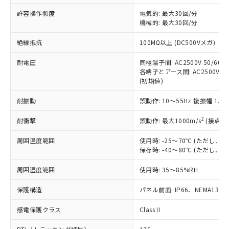
非含有に非対応の商品で、対応品を出す予
ご利用ください。
定はありません。
許容操作頻度
電気的: 最大30回/分
調査・確認中：EU RoHS指令（10物質）の
機械的: 最大30回/分
本サービスは、当社制御機器事業取扱
※1 中国RoHS○×表
非含有の対応状況を調査中または確認中の
商品の当社在庫状況および標準価格
絶縁抵抗
100MΩ以上 (DC500Vメガ)
商品です。
(税抜)を提供させていただくもので
「○」：最大均質材料含有率が中国RoHSの
非該当品：ライセンス料など無形物で、有
す。
耐電圧
同極端子間: AC2500V 50/60Hz
基準値以下であることを示します。
害物質有無と関係のない商品です。
当社制御機器事業取扱商品の中には、
各端子とアース間: AC2500V 50/
「×」：最大均質材料含有率が中国RoHSの
仕入先様の事情により、非含有部品として
(初期値)
本サービスの対象外となる商品もある
基準値を超えていることを示します。
いたものが、含有品と判明した場合などや
当社は、これら貴社製品のうち、外国
ことをご了承ください。
「－」：未確認です。当社販売部門へお問
むを得ず変更することがあります。
為替および外国貿易法に定める商品
耐振動
誤動作: 10～55Hz 複振幅 1.
在庫状況および標準価格照会結果は、
い合わせください。
（以下｢規制貨物等」という）を輸出
記載している更新日時点での社内デー
*EU RoHS指令（10物質）：
2
耐衝撃
誤動作: 最大1000m/s
(接点開
または国外への提供する場合は、日本
記
タに基づき作成されるものであり、閲
説明
鉛(Pb) 1000ppm以下、 水銀(Hg) 1000ppm以下、 カド
*中国RoHS10物質の基準値 (GB/T26572)：
国政府の輸出許可(または役務取引許
号
覧された時点での実際の在庫および標
ミウム(Cd) 100ppm以下、
Pb(鉛) :1000ppm、 Hg(水銀) : 1000ppm、 Cd(カドミウ
周囲温度範囲
使用時: -25～70℃ (ただし
可)を取得するなどの必要な手続きを
六価クロム(Cr(Ⅵ)) 1000ppm以下、ポリ臭化ビフェニル
ム) : 100ppm、
準価格とは異なる場合があることをご
保存時: -40～80℃ (ただし
類(PBB) 1000ppm以下、ポリ臭化ジフェニルエーテル類
Cr(Ⅵ)(六価クロム) : 1000ppm、 PBBs(ポリ臭化ビフェ
とります。
了承ください。
(PBDE) 1000ppm以下、フタル酸ビス(2-エチルヘキシ
○
一定数以上の在庫あり
ニル類) : 1000ppm、 PBDEs(ポリ臭化ジフェニルエーテ
当社は規制貨物を破棄する場合は、完
ル) (DEHP)(別名：DOP) 1000ppm以下、フタル酸ブチ
正式な納期状況および標準価格はお客
ル類) : 1000ppm、
周囲湿度範囲
使用時: 35～85%RH
ルベンジル（BBP） 1000ppm以下、フタル酸ジブチル
全に破砕するなど、違法に輸出されな
DBP(フタル酸ジブチル) : 1000ppm、 DIBP(フタル酸ジ
様のお取引先、またはお客様担当のオ
（DBP） 1000ppm以下、フタル酸ジイソブチル
イソブチル) : 1000ppm、 BBP(フタル酸ブチルベンジ
△
一定数には満たないが在庫あり
いよう必要な手段を講じます。
ムロン制御機器販売店・当社販売員に
(DIBP) 1000ppm以下
保護構造
パネル前面: IP66、NEMA13
ル) : 1000ppm、
当社は貴社製品を、核兵器、ミサイ
但し、RoHS指令で産業用監視および制御機器に対する
DEHP(フタル酸ビス(2-エチルヘキシル)) : 1000ppm
ご相談ください。
適用除外項目は除く。
ル、化学兵器、生物兵器またはその他
－
在庫なし(最新の在庫状況につ
感電保護クラス
Class II
オムロン制御機器販売店や当社販売拠
フタル酸エステル類の４物質については閾値を超える意
武器並びにこれらの製造装置等に一切
いては、お客様のお取引先、ま
図的な使用がないことを確認しています。
点は「
販売ネットワーク
」をご確認
※2 環境保護使用期限
使用いたしません。