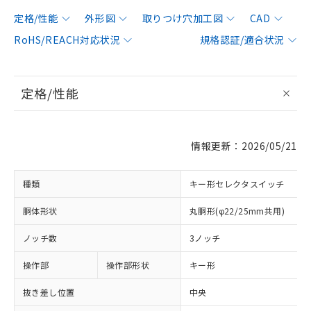
定格/性能
外形図
取りつけ穴加工図
CAD
RoHS/REACH対応状況
規格認証/適合状況
定格/性能
情報更新：2026/05/21
種類
キー形セレクタスイッチ
胴体形状
丸胴形(φ22/25mm共用)
ノッチ数
3ノッチ
操作部
操作部形状
キー形
抜き差し位置
中央