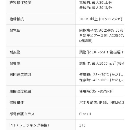
許容操作頻度
電気的: 最大30回/分
対応予定：EU RoHS指令（10物質）の非含
ご利用条件
機械的: 最大30回/分
有に対応した製品に切り替える予定のある
商品です。
絶縁抵抗
100MΩ以上 (DC500Vメガ)
対応予定なし：EU RoHS指令（10物質）の
以下の条件をお読みいただき、同意のうえ
非含有に非対応の商品で、対応品を出す予
耐電圧
同極端子間: AC2500V 50/60Hz
ご利用ください。
定はありません。
各端子とアース間: AC2500V 50/
調査・確認中：EU RoHS指令（10物質）の
(初期値)
本サービスは、当社制御機器事業取扱
※1 中国RoHS○×表
非含有の対応状況を調査中または確認中の
商品の当社在庫状況および標準価格
商品です。
耐振動
誤動作: 10～55Hz 複振幅 1.
(税抜)を提供させていただくもので
「○」：最大均質材料含有率が中国RoHSの
非該当品：ライセンス料など無形物で、有
す。
基準値以下であることを示します。
2
耐衝撃
誤動作: 最大1000m/s
(接点開
害物質有無と関係のない商品です。
当社制御機器事業取扱商品の中には、
「×」：最大均質材料含有率が中国RoHSの
仕入先様の事情により、非含有部品として
本サービスの対象外となる商品もある
周囲温度範囲
使用時: -25～70℃ (ただし
基準値を超えていることを示します。
いたものが、含有品と判明した場合などや
当社は、これら貴社製品のうち、外国
ことをご了承ください。
保存時: -40～80℃ (ただし
「－」：未確認です。当社販売部門へお問
むを得ず変更することがあります。
為替および外国貿易法に定める商品
在庫状況および標準価格照会結果は、
い合わせください。
（以下｢規制貨物等」という）を輸出
周囲湿度範囲
記載している更新日時点での社内デー
使用時: 35～85%RH
*EU RoHS指令（10物質）：
または国外への提供する場合は、日本
記
タに基づき作成されるものであり、閲
説明
鉛(Pb) 1000ppm以下、 水銀(Hg) 1000ppm以下、 カド
*中国RoHS10物質の基準値 (GB/T26572)：
国政府の輸出許可(または役務取引許
保護構造
パネル前面: IP66、NEMA13
号
覧された時点での実際の在庫および標
ミウム(Cd) 100ppm以下、
Pb(鉛) :1000ppm、 Hg(水銀) : 1000ppm、 Cd(カドミウ
可)を取得するなどの必要な手続きを
六価クロム(Cr(Ⅵ)) 1000ppm以下、ポリ臭化ビフェニル
ム) : 100ppm、
準価格とは異なる場合があることをご
類(PBB) 1000ppm以下、ポリ臭化ジフェニルエーテル類
Cr(Ⅵ)(六価クロム) : 1000ppm、 PBBs(ポリ臭化ビフェ
感電保護クラス
とります。
Class II
了承ください。
(PBDE) 1000ppm以下、フタル酸ビス(2-エチルヘキシ
○
一定数以上の在庫あり
ニル類) : 1000ppm、 PBDEs(ポリ臭化ジフェニルエーテ
当社は規制貨物を破棄する場合は、完
ル) (DEHP)(別名：DOP) 1000ppm以下、フタル酸ブチ
正式な納期状況および標準価格はお客
ル類) : 1000ppm、
PTI（トラッキング特性）
175
ルベンジル（BBP） 1000ppm以下、フタル酸ジブチル
全に破砕するなど、違法に輸出されな
DBP(フタル酸ジブチル) : 1000ppm、 DIBP(フタル酸ジ
様のお取引先、またはお客様担当のオ
（DBP） 1000ppm以下、フタル酸ジイソブチル