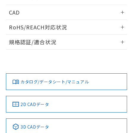
指します。
ものではありません。
情報更新：2026/05/21
CAD
また、RoHS指令のフタル酸エステル類４
物質の対応では、対応完了までの期間は出
ログイン/会員登録いただくと、CADデータをダウンロー
荷製品に未対応品が混在することから備考
RoHS/REACH対応状況
ドすることができます。
欄に対応日を記載しておりました。
既に当社にて対応品への在庫切替を完了
情報更新：2026/7/29
規格認証/適合状況
していることから、特段のことがない限
り、2022年1月12日より割愛しておりま
ログイン/会員登録
EU RoHS
注意事項・凡例
UL認証
す。
CSA認証
CEマーキング
Yes
Yes
Yes
対応状況
対応予定月
※1
※2
ダウンロードデータをご利用いただく前に、以下を必ずお読
みください。
カタログ/データシート/マニュアル
対応済み
ソフトウェアの使用条件
LR型式承認
DNV型式承認
BV型式承認
KR型式承
（イギリス
（ノルウェー
（フランス
（韓国
船舶規格）
船舶規格）
船舶規格）
船舶規格
中国 RoHS
注意事項・凡例
2D CADデータ
No
No
No
No
中国 RoHS表
※1 ※2
3D CADデータ