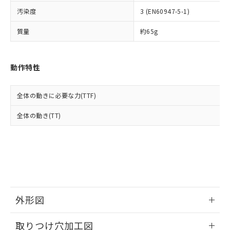
イソブチル) : 1000ppm、 BBP(フタル酸ブチルベンジ
△
一定数には満たないが在庫あり
いよう必要な手段を講じます。
ムロン制御機器販売店・当社販売員に
(DIBP) 1000ppm以下
ル) : 1000ppm、
汚染度
3 (EN60947-5-1)
当社は貴社製品を、核兵器、ミサイ
但し、RoHS指令で産業用監視および制御機器に対する
DEHP(フタル酸ビス(2-エチルヘキシル)) : 1000ppm
ご相談ください。
適用除外項目は除く。
ル、化学兵器、生物兵器またはその他
－
在庫なし(最新の在庫状況につ
オムロン制御機器販売店や当社販売拠
フタル酸エステル類の４物質については閾値を超える意
質量
約65g
武器並びにこれらの製造装置等に一切
いては、お客様のお取引先、ま
図的な使用がないことを確認しています。
点は「
販売ネットワーク
」をご確認
※2 環境保護使用期限
使用いたしません。
たはお客様担当のオムロン制御
ください。
当社は、貴社製品を第三者に販売する
機器販売店・当社販売員にご確
在庫状況および標準価格結果を当社の
※2 対応予定月
動作特性
「ｅ」：有害物質（10物質）のすべてが基
場合は、上記1、2および3の内容を当
認ください)
事前の承諾なく第三者に漏洩または開
準値以下であることを示します。
該第三者に通知します。また当社は、
示しないようお願いします。
部品在庫の切り替え状況などにより、予定
「10」：通常の使用状況下において有害物
販売先および販売に係わる関係者が違
マイパーツ機能（部品リスト作成サー
空
受注生産機種、また在庫状況の
全体の動きに必要な力(TTF)
月が前後することがあります。
質が外部に漏えいし、環境に深刻な影響を
法に輸出するおそれがある場合は、取
ビス）をご利用いただくには、I-Web
白
情報を公開していない機種
及ぼさない年数を意味します。
り引きをいたしません。
メンバーズにご登録されている必要が
全体の動き(TT)
「－」：未確認です。当社販売部門へお問
あります。
い合わせください。
お客様が当ウェブサイト上で当社にご
※3 非含有証明書ダウンロード
登録された部品リストについて、当社
および当社の共同利用者が、当社の製
下記の非含有証明書をダウンロードするこ
品・サービスに関するお客様との取
とができます。
合意する
キャンセル
引・商談に必要な範囲で利用すること
をご了承ください。
EU RoHS指令（10物質）の非含有証明書
外形図
※当社の共同利用者とは、
"個人情報
51物質の非含有証明書（当社基準）
の共同利用に関して"
の「1.共同利
情報更新：2026/05/21
※本証明書は発行日時点で非含有を証明す
用者の範囲」に記載されている法人を
取りつけ穴加工図
るもので、過去に遡って非含有を証明する