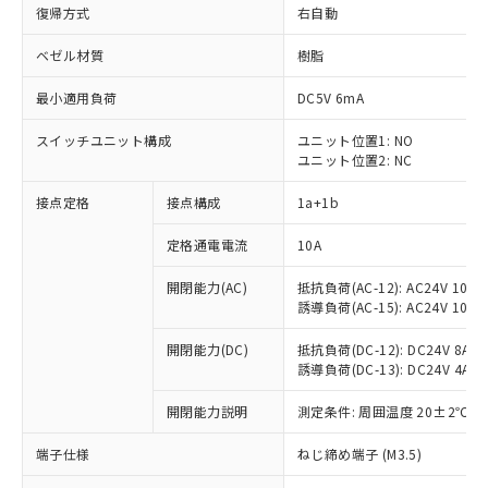
復帰方式
右自動
ベゼル材質
樹脂
最小適用負荷
DC5V 6mA
スイッチユニット構成
ユニット位置1: NO
ユニット位置2: NC
接点定格
接点構成
1a+1b
定格通電電流
10A
開閉能力(AC)
抵抗負荷(AC-12): AC24V 10A/A
誘導負荷(AC-15): AC24V 10A/AC
開閉能力(DC)
抵抗負荷(DC-12): DC24V 8A/DC
誘導負荷(DC-13): DC24V 4A/DC
※1 対応状況
開閉能力説明
測定条件: 周囲温度 20±2℃、
対応済み：EU RoHS指令（10物質）の
非含有に対応した製品が提供可能な商品で
端子仕様
ねじ締め端子 (M3.5)
す。