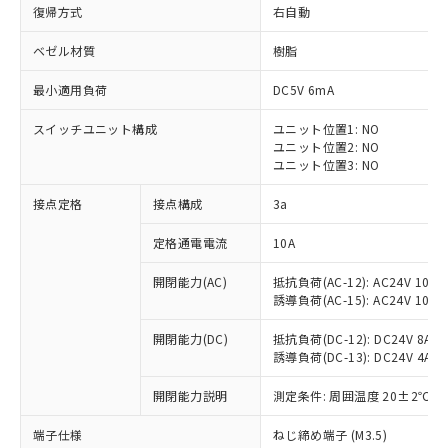
復帰方式
右自動
ベゼル材質
樹脂
最小適用負荷
DC5V 6mA
スイッチユニット構成
ユニット位置1: NO
ユニット位置2: NO
ユニット位置3: NO
接点定格
接点構成
3a
定格通電電流
10A
※1 対応状況
開閉能力(AC)
抵抗負荷(AC-12): AC24V 10A/A
誘導負荷(AC-15): AC24V 10A/AC
対応済み：EU RoHS指令（10物質）の
非含有に対応した製品が提供可能な商品で
開閉能力(DC)
抵抗負荷(DC-12): DC24V 8A/DC
す。
誘導負荷(DC-13): DC24V 4A/DC
対応予定：EU RoHS指令（10物質）の非含
ご利用条件
有に対応した製品に切り替える予定のある
開閉能力説明
測定条件: 周囲温度 20±2℃、
商品です。
対応予定なし：EU RoHS指令（10物質）の
端子仕様
ねじ締め端子 (M3.5)
以下の条件をお読みいただき、同意のうえ