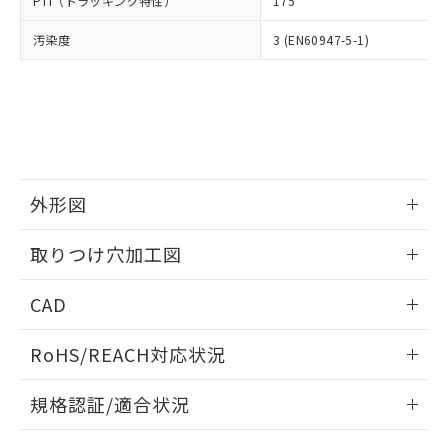
PTI（トラッキング特性）
175
たはお客様担当のオムロン制御
ください。
当社は、貴社製品を第三者に販売する
機器販売店・当社販売員にご確
在庫状況および標準価格結果を当社の
※2 対応予定月
「ｅ」：有害物質（10物質）のすべてが基
汚染度
3 (EN60947-5-1)
場合は、上記1、2および3の内容を当
認ください)
事前の承諾なく第三者に漏洩または開
準値以下であることを示します。
該第三者に通知します。また当社は、
示しないようお願いします。
部品在庫の切り替え状況などにより、予定
「10」：通常の使用状況下において有害物
販売先および販売に係わる関係者が違
マイパーツ機能（部品リスト作成サー
空
受注生産機種、また在庫状況の
月が前後することがあります。
質が外部に漏えいし、環境に深刻な影響を
法に輸出するおそれがある場合は、取
ビス）をご利用いただくには、I-Web
白
情報を公開していない機種
及ぼさない年数を意味します。
り引きをいたしません。
メンバーズにご登録されている必要が
「－」：未確認です。当社販売部門へお問
あります。
い合わせください。
お客様が当ウェブサイト上で当社にご
※3 非含有証明書ダウンロード
登録された部品リストについて、当社
外形図
および当社の共同利用者が、当社の製
下記の非含有証明書をダウンロードするこ
品・サービスに関するお客様との取
情報更新：2026/05/21
とができます。
取りつけ穴加工図
合意する
キャンセル
引・商談に必要な範囲で利用すること
をご了承ください。
情報更新：2026/05/21
EU RoHS指令（10物質）の非含有証明書
※当社の共同利用者とは、
"個人情報
CAD
51物質の非含有証明書（当社基準）
の共同利用に関して"
の「1.共同利
※本証明書は発行日時点で非含有を証明す
ログイン/会員登録いただくと、CADデータをダウンロー
用者の範囲」に記載されている法人を
RoHS/REACH対応状況
るもので、過去に遡って非含有を証明する
ドすることができます。
指します。
ものではありません。
情報更新：2026/7/29
また、RoHS指令のフタル酸エステル類４
規格認証/適合状況
物質の対応では、対応完了までの期間は出
ログイン/会員登録
EU RoHS
注意事項・凡例
荷製品に未対応品が混在することから備考