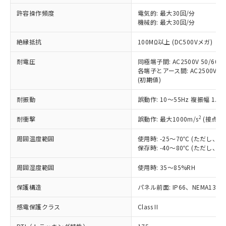
非含有に非対応の商品で、対応品を出す予
ご利用ください。
定はありません。
許容操作頻度
電気的: 最大30回/分
調査・確認中：EU RoHS指令（10物質）の
機械的: 最大30回/分
本サービスは、当社制御機器事業取扱
※1 中国RoHS○×表
非含有の対応状況を調査中または確認中の
商品の当社在庫状況および標準価格
絶縁抵抗
100MΩ以上 (DC500Vメガ)
商品です。
(税抜)を提供させていただくもので
「○」：最大均質材料含有率が中国RoHSの
非該当品：ライセンス料など無形物で、有
す。
耐電圧
同極端子間: AC2500V 50/60Hz
基準値以下であることを示します。
害物質有無と関係のない商品です。
当社制御機器事業取扱商品の中には、
各端子とアース間: AC2500V 50/
「×」：最大均質材料含有率が中国RoHSの
仕入先様の事情により、非含有部品として
(初期値)
本サービスの対象外となる商品もある
基準値を超えていることを示します。
いたものが、含有品と判明した場合などや
当社は、これら貴社製品のうち、外国
ことをご了承ください。
「－」：未確認です。当社販売部門へお問
むを得ず変更することがあります。
為替および外国貿易法に定める商品
耐振動
誤動作: 10～55Hz 複振幅 1.
在庫状況および標準価格照会結果は、
い合わせください。
（以下｢規制貨物等」という）を輸出
記載している更新日時点での社内デー
*EU RoHS指令（10物質）：
2
耐衝撃
誤動作: 最大1000m/s
(接点開
または国外への提供する場合は、日本
記
タに基づき作成されるものであり、閲
説明
鉛(Pb) 1000ppm以下、 水銀(Hg) 1000ppm以下、 カド
*中国RoHS10物質の基準値 (GB/T26572)：
国政府の輸出許可(または役務取引許
号
覧された時点での実際の在庫および標
ミウム(Cd) 100ppm以下、
Pb(鉛) :1000ppm、 Hg(水銀) : 1000ppm、 Cd(カドミウ
周囲温度範囲
使用時: -25～70℃ (ただし
可)を取得するなどの必要な手続きを
六価クロム(Cr(Ⅵ)) 1000ppm以下、ポリ臭化ビフェニル
ム) : 100ppm、
準価格とは異なる場合があることをご
保存時: -40～80℃ (ただし
類(PBB) 1000ppm以下、ポリ臭化ジフェニルエーテル類
Cr(Ⅵ)(六価クロム) : 1000ppm、 PBBs(ポリ臭化ビフェ
とります。
了承ください。
(PBDE) 1000ppm以下、フタル酸ビス(2-エチルヘキシ
○
一定数以上の在庫あり
ニル類) : 1000ppm、 PBDEs(ポリ臭化ジフェニルエーテ
当社は規制貨物を破棄する場合は、完
ル) (DEHP)(別名：DOP) 1000ppm以下、フタル酸ブチ
正式な納期状況および標準価格はお客
ル類) : 1000ppm、
周囲湿度範囲
使用時: 35～85%RH
ルベンジル（BBP） 1000ppm以下、フタル酸ジブチル
全に破砕するなど、違法に輸出されな
DBP(フタル酸ジブチル) : 1000ppm、 DIBP(フタル酸ジ
様のお取引先、またはお客様担当のオ
（DBP） 1000ppm以下、フタル酸ジイソブチル
イソブチル) : 1000ppm、 BBP(フタル酸ブチルベンジ
△
一定数には満たないが在庫あり
いよう必要な手段を講じます。
ムロン制御機器販売店・当社販売員に
(DIBP) 1000ppm以下
保護構造
パネル前面: IP66、NEMA13
ル) : 1000ppm、
当社は貴社製品を、核兵器、ミサイ
但し、RoHS指令で産業用監視および制御機器に対する
DEHP(フタル酸ビス(2-エチルヘキシル)) : 1000ppm
ご相談ください。
適用除外項目は除く。
ル、化学兵器、生物兵器またはその他
－
在庫なし(最新の在庫状況につ
感電保護クラス
Class II
オムロン制御機器販売店や当社販売拠
フタル酸エステル類の４物質については閾値を超える意
武器並びにこれらの製造装置等に一切
いては、お客様のお取引先、ま
図的な使用がないことを確認しています。
点は「
販売ネットワーク
」をご確認
※2 環境保護使用期限
使用いたしません。