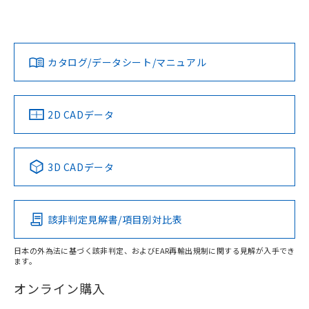
UL認証
CSA認証
CEマーキング
欄に対応日を記載しておりました。
既に当社にて対応品への在庫切替を完了
Yes
Yes
Yes
対応状況
対応予定月
※1
※2
していることから、特段のことがない限
ダウンロードデータをご利用いただく前に、以下を必ずお読
り、2022年1月12日より割愛しておりま
みください。
カタログ/データシート/マニュアル
対応済み
す。
ソフトウェアの使用条件
LR型式承認
DNV型式承認
BV型式承認
KR型式承
（イギリス
（ノルウェー
（フランス
（韓国
船舶規格）
船舶規格）
船舶規格）
船舶規格
中国 RoHS
注意事項・凡例
2D CADデータ
No
No
No
No
中国 RoHS表
※1 ※2
3D CADデータ
この製品の規格認証/適合状況ページへ
Pb
Hg
Cd
Cr(VI)
その他の認証はこちらのページからご検索ください
該非判定見解書/項目別対比表
X
O
O
O
日本の外為法に基づく該非判定、およびEAR再輸出規制に関する見解が入手でき
ます。
"対応済み"や非含有の記載がされた商品であっても、流通
在庫等で未対応品が混在する可能性があります。
オンライン購入
非含有品が必要な際は、弊社営業部門もしくは販売店へお