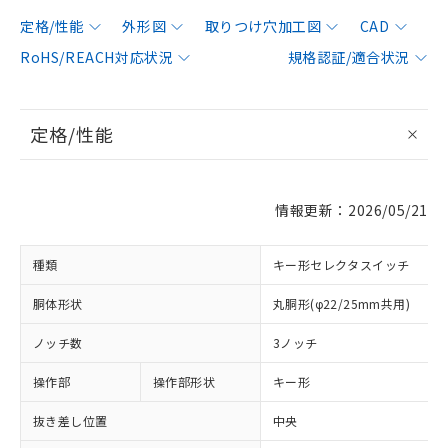
定格/性能
外形図
取りつけ穴加工図
CAD
RoHS/REACH対応状況
規格認証/適合状況
定格/性能
情報更新：2026/05/21
種類
キー形セレクタスイッチ
胴体形状
丸胴形(φ22/25mm共用)
ノッチ数
3ノッチ
操作部
操作部形状
キー形
抜き差し位置
中央