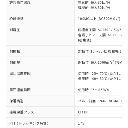
ご利用ください。
許容操作頻度
電気的: 最大30回/分
定はありません。
機械的: 最大30回/分
調査・確認中：EU RoHS指令（10物質）の
本サービスは、当社制御機器事業取扱
※1 中国RoHS○×表
非含有の対応状況を調査中または確認中の
絶縁抵抗
100MΩ以上 (DC500Vメガ)
商品の当社在庫状況および標準価格
商品です。
(税抜)を提供させていただくもので
「○」：最大均質材料含有率が中国RoHSの
非該当品：ライセンス料など無形物で、有
耐電圧
同極端子間: AC2500V 50/60Hz
す。
基準値以下であることを示します。
害物質有無と関係のない商品です。
各端子とアース間: AC2500V 50/
当社制御機器事業取扱商品の中には、
「×」：最大均質材料含有率が中国RoHSの
仕入先様の事情により、非含有部品として
(初期値)
本サービスの対象外となる商品もある
基準値を超えていることを示します。
いたものが、含有品と判明した場合などや
当社は、これら貴社製品のうち、外国
ことをご了承ください。
「－」：未確認です。当社販売部門へお問
耐振動
誤動作: 10～55Hz 複振幅 1.
むを得ず変更することがあります。
為替および外国貿易法に定める商品
在庫状況および標準価格照会結果は、
い合わせください。
（以下｢規制貨物等」という）を輸出
記載している更新日時点での社内デー
2
耐衝撃
誤動作: 最大1000m/s
(接点開
*EU RoHS指令（10物質）：
または国外への提供する場合は、日本
記
タに基づき作成されるものであり、閲
説明
鉛(Pb) 1000ppm以下、 水銀(Hg) 1000ppm以下、 カド
*中国RoHS10物質の基準値 (GB/T26572)：
国政府の輸出許可(または役務取引許
号
覧された時点での実際の在庫および標
ミウム(Cd) 100ppm以下、
周囲温度範囲
使用時: -25～70℃ (ただし
Pb(鉛) :1000ppm、 Hg(水銀) : 1000ppm、 Cd(カドミウ
可)を取得するなどの必要な手続きを
六価クロム(Cr(Ⅵ)) 1000ppm以下、ポリ臭化ビフェニル
ム) : 100ppm、
保存時: -40～80℃ (ただし
準価格とは異なる場合があることをご
類(PBB) 1000ppm以下、ポリ臭化ジフェニルエーテル類
Cr(Ⅵ)(六価クロム) : 1000ppm、 PBBs(ポリ臭化ビフェ
とります。
了承ください。
(PBDE) 1000ppm以下、フタル酸ビス(2-エチルヘキシ
○
一定数以上の在庫あり
ニル類) : 1000ppm、 PBDEs(ポリ臭化ジフェニルエーテ
当社は規制貨物を破棄する場合は、完
周囲湿度範囲
使用時: 35～85%RH
ル) (DEHP)(別名：DOP) 1000ppm以下、フタル酸ブチ
正式な納期状況および標準価格はお客
ル類) : 1000ppm、
ルベンジル（BBP） 1000ppm以下、フタル酸ジブチル
全に破砕するなど、違法に輸出されな
DBP(フタル酸ジブチル) : 1000ppm、 DIBP(フタル酸ジ
様のお取引先、またはお客様担当のオ
（DBP） 1000ppm以下、フタル酸ジイソブチル
イソブチル) : 1000ppm、 BBP(フタル酸ブチルベンジ
△
一定数には満たないが在庫あり
保護構造
パネル前面: IP66、NEMA13
いよう必要な手段を講じます。
ムロン制御機器販売店・当社販売員に
(DIBP) 1000ppm以下
ル) : 1000ppm、
当社は貴社製品を、核兵器、ミサイ
但し、RoHS指令で産業用監視および制御機器に対する
DEHP(フタル酸ビス(2-エチルヘキシル)) : 1000ppm
ご相談ください。
適用除外項目は除く。
感電保護クラス
Class II
ル、化学兵器、生物兵器またはその他
－
在庫なし(最新の在庫状況につ
オムロン制御機器販売店や当社販売拠
フタル酸エステル類の４物質については閾値を超える意
武器並びにこれらの製造装置等に一切
いては、お客様のお取引先、ま
図的な使用がないことを確認しています。
点は「
販売ネットワーク
」をご確認
PTI（トラッキング特性）
175
※2 環境保護使用期限
使用いたしません。
たはお客様担当のオムロン制御
ください。