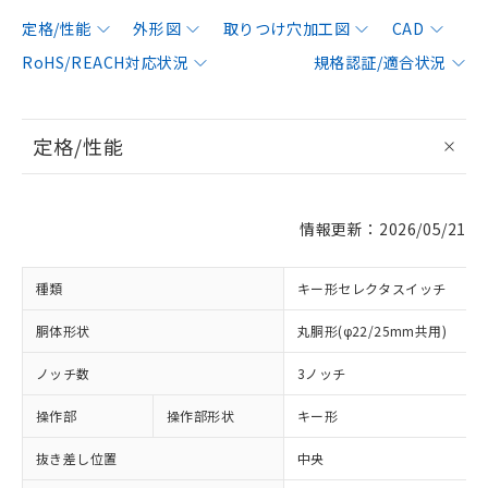
定格/性能
外形図
取りつけ穴加工図
CAD
RoHS/REACH対応状況
規格認証/適合状況
定格/性能
情報更新：2026/05/21
種類
キー形セレクタスイッチ
胴体形状
丸胴形(φ22/25mm共用)
ノッチ数
3ノッチ
操作部
操作部形状
キー形
抜き差し位置
中央