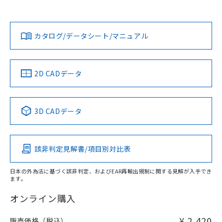
欄に対応日を記載しておりました。
既に当社にて対応品への在庫切替を完了
Yes
Yes
Yes
対応状況
対応予定月
※1
※2
ダウンロードデータをご利用いただく前に、以下を必ずお読
していることから、特段のことがない限
みください。
り、2022年1月12日より割愛しておりま
カタログ/データシート/マニュアル
対応済み
ソフトウェアの使用条件
す。
LR型式承認
DNV型式承認
BV型式承認
KR型式承
（イギリス
（ノルウェー
（フランス
（韓国
船舶規格）
船舶規格）
船舶規格）
船舶規格
中国 RoHS
注意事項・凡例
2D CADデータ
No
No
No
No
中国 RoHS表
※1 ※2
3D CADデータ
この製品の規格認証/適合状況ページへ
Pb
Hg
Cd
Cr(VI)
その他の認証はこちらのページからご検索ください
該非判定見解書/項目別対比表
X
O
O
O
日本の外為法に基づく該非判定、およびEAR再輸出規制に関する見解が入手でき
ます。
"対応済み"や非含有の記載がされた商品であっても、流通
在庫等で未対応品が混在する可能性があります。
オンライン購入
非含有品が必要な際は、弊社営業部門もしくは販売店へお
問い合わせください。
¥ 2,420
販売価格（税込）