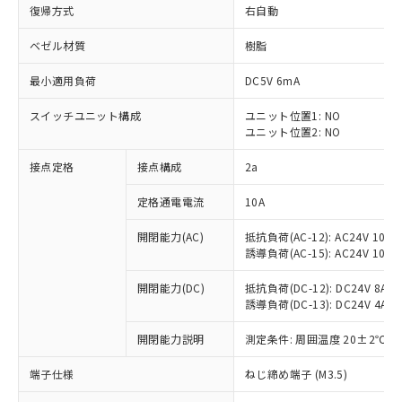
復帰方式
右自動
ベゼル材質
樹脂
最小適用負荷
DC5V 6mA
スイッチユニット構成
ユニット位置1: NO
ユニット位置2: NO
接点定格
接点構成
2a
定格通電電流
10A
※1 対応状況
開閉能力(AC)
抵抗負荷(AC-12): AC24V 10A/A
誘導負荷(AC-15): AC24V 10A/AC
対応済み：EU RoHS指令（10物質）の
非含有に対応した製品が提供可能な商品で
開閉能力(DC)
抵抗負荷(DC-12): DC24V 8A/DC
す。
誘導負荷(DC-13): DC24V 4A/DC
対応予定：EU RoHS指令（10物質）の非含
ご利用条件
有に対応した製品に切り替える予定のある
開閉能力説明
測定条件: 周囲温度 20±2℃、
商品です。
端子仕様
ねじ締め端子 (M3.5)
対応予定なし：EU RoHS指令（10物質）の
以下の条件をお読みいただき、同意のうえ
非含有に非対応の商品で、対応品を出す予