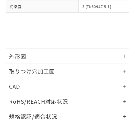
当社は、貴社製品を第三者に販売する
機器販売店・当社販売員にご確
在庫状況および標準価格結果を当社の
汚染度
3 (EN60947-5-1)
※2 対応予定月
「ｅ」：有害物質（10物質）のすべてが基
場合は、上記1、2および3の内容を当
認ください)
事前の承諾なく第三者に漏洩または開
準値以下であることを示します。
該第三者に通知します。また当社は、
示しないようお願いします。
部品在庫の切り替え状況などにより、予定
「10」：通常の使用状況下において有害物
販売先および販売に係わる関係者が違
マイパーツ機能（部品リスト作成サー
空
受注生産機種、また在庫状況の
月が前後することがあります。
質が外部に漏えいし、環境に深刻な影響を
法に輸出するおそれがある場合は、取
ビス）をご利用いただくには、I-Web
白
情報を公開していない機種
及ぼさない年数を意味します。
り引きをいたしません。
メンバーズにご登録されている必要が
「－」：未確認です。当社販売部門へお問
あります。
い合わせください。
お客様が当ウェブサイト上で当社にご
※3 非含有証明書ダウンロード
外形図
登録された部品リストについて、当社
および当社の共同利用者が、当社の製
下記の非含有証明書をダウンロードするこ
情報更新：2026/05/21
品・サービスに関するお客様との取
取りつけ穴加工図
とができます。
合意する
キャンセル
引・商談に必要な範囲で利用すること
をご了承ください。
情報更新：2026/05/21
EU RoHS指令（10物質）の非含有証明書
CAD
※当社の共同利用者とは、
"個人情報
51物質の非含有証明書（当社基準）
の共同利用に関して"
の「1.共同利
ログイン/会員登録いただくと、CADデータをダウンロー
※本証明書は発行日時点で非含有を証明す
用者の範囲」に記載されている法人を
RoHS/REACH対応状況
ドすることができます。
るもので、過去に遡って非含有を証明する
指します。
ものではありません。
情報更新：2026/7/29
規格認証/適合状況
また、RoHS指令のフタル酸エステル類４
物質の対応では、対応完了までの期間は出
ログイン/会員登録
EU RoHS
注意事項・凡例
荷製品に未対応品が混在することから備考
UL認証
CSA認証
CEマーキング