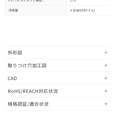
PTI（トラッキング特性）
175
たはお客様担当のオムロン制御
ください。
当社は、貴社製品を第三者に販売する
機器販売店・当社販売員にご確
在庫状況および標準価格結果を当社の
※2 対応予定月
「ｅ」：有害物質（10物質）のすべてが基
汚染度
3 (EN60947-5-1)
場合は、上記1、2および3の内容を当
認ください)
事前の承諾なく第三者に漏洩または開
準値以下であることを示します。
該第三者に通知します。また当社は、
示しないようお願いします。
部品在庫の切り替え状況などにより、予定
「10」：通常の使用状況下において有害物
販売先および販売に係わる関係者が違
マイパーツ機能（部品リスト作成サー
空
受注生産機種、また在庫状況の
月が前後することがあります。
質が外部に漏えいし、環境に深刻な影響を
法に輸出するおそれがある場合は、取
ビス）をご利用いただくには、I-Web
白
情報を公開していない機種
及ぼさない年数を意味します。
り引きをいたしません。
メンバーズにご登録されている必要が
「－」：未確認です。当社販売部門へお問
あります。
い合わせください。
お客様が当ウェブサイト上で当社にご
※3 非含有証明書ダウンロード
登録された部品リストについて、当社
外形図
および当社の共同利用者が、当社の製
下記の非含有証明書をダウンロードするこ
品・サービスに関するお客様との取
情報更新：2026/05/21
とができます。
取りつけ穴加工図
合意する
キャンセル
引・商談に必要な範囲で利用すること
をご了承ください。
情報更新：2026/05/21
EU RoHS指令（10物質）の非含有証明書
※当社の共同利用者とは、
"個人情報
CAD
51物質の非含有証明書（当社基準）
の共同利用に関して"
の「1.共同利
※本証明書は発行日時点で非含有を証明す
ログイン/会員登録いただくと、CADデータをダウンロー
用者の範囲」に記載されている法人を
RoHS/REACH対応状況
るもので、過去に遡って非含有を証明する
ドすることができます。
指します。
ものではありません。
情報更新：2026/7/29
また、RoHS指令のフタル酸エステル類４
規格認証/適合状況
物質の対応では、対応完了までの期間は出
ログイン/会員登録
EU RoHS
注意事項・凡例
荷製品に未対応品が混在することから備考
A22NK-3BR-01CA-P121についての規格認証/適合状況につい