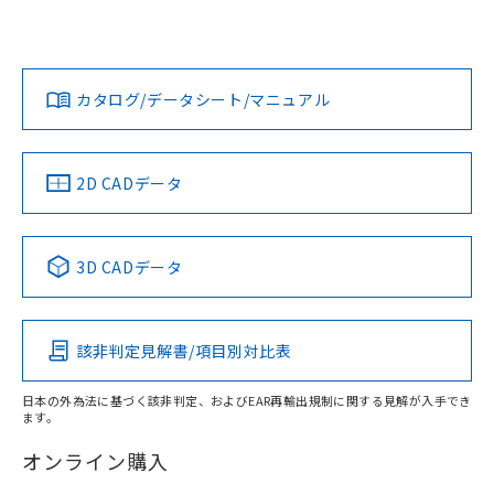
欄に対応日を記載しておりました。
ては、「カスタマーサポートセンタ お客様相談室」または貴
既に当社にて対応品への在庫切替を完了
社担当オムロン営業員または販売店にお問い合わせくださ
対応状況
対応予定月
※1
※2
していることから、特段のことがない限
い。
ダウンロードデータをご利用いただく前に、以下を必ずお読
り、2022年1月12日より割愛しておりま
みください。
カタログ/データシート/マニュアル
対応済み
す。
ソフトウェアの使用条件
お問い合わせ
中国 RoHS
注意事項・凡例
2D CADデータ
中国 RoHS表
※1 ※2
3D CADデータ
Pb
Hg
Cd
Cr(VI)
該非判定見解書/項目別対比表
X
O
O
O
日本の外為法に基づく該非判定、およびEAR再輸出規制に関する見解が入手でき
ます。
"対応済み"や非含有の記載がされた商品であっても、流通
在庫等で未対応品が混在する可能性があります。
オンライン購入
非含有品が必要な際は、弊社営業部門もしくは販売店へお