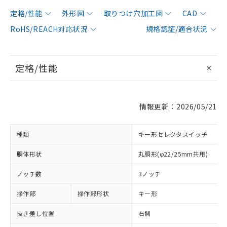
定格/性能
外形図
取りつけ穴加工図
CAD
RoHS/REACH対応状況
規格認証/適合状況
定格/性能
情報更新：2026/05/21
種類
キー形セレクタスイッチ
胴体形状
丸胴形(φ22/25mm共用)
ノッチ数
3ノッチ
操作部
操作部形状
キー形
抜き差し位置
右側