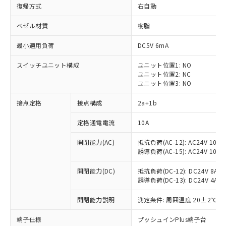
復帰方式
右自動
ベゼル材質
樹脂
最小適用負荷
DC5V 6mA
スイッチユニット構成
ユニット位置1: NO
ユニット位置2: NC
ユニット位置3: NO
接点定格
接点構成
2a+1b
定格通電電流
10A
※1 対応状況
開閉能力(AC)
抵抗負荷(AC-12): AC24V 10A/A
誘導負荷(AC-15): AC24V 10A/AC
対応済み：EU RoHS指令（10物質）の
非含有に対応した製品が提供可能な商品で
開閉能力(DC)
抵抗負荷(DC-12): DC24V 8A/DC
す。
誘導負荷(DC-13): DC24V 4A/DC
対応予定：EU RoHS指令（10物質）の非含
ご利用条件
有に対応した製品に切り替える予定のある
開閉能力説明
測定条件: 周囲温度 20±2℃、
商品です。
対応予定なし：EU RoHS指令（10物質）の
端子仕様
プッシュインPlus端子台
以下の条件をお読みいただき、同意のうえ