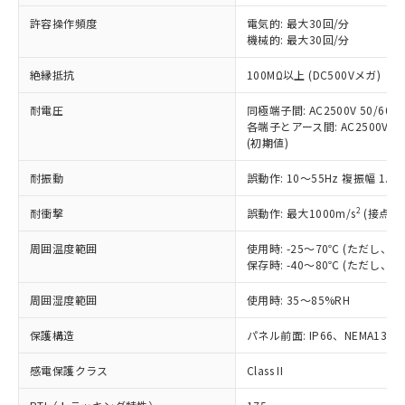
非含有に非対応の商品で、対応品を出す予
ご利用ください。
定はありません。
許容操作頻度
電気的: 最大30回/分
調査・確認中：EU RoHS指令（10物質）の
機械的: 最大30回/分
本サービスは、当社制御機器事業取扱
※1 中国RoHS○×表
非含有の対応状況を調査中または確認中の
商品の当社在庫状況および標準価格
絶縁抵抗
100MΩ以上 (DC500Vメガ)
商品です。
(税抜)を提供させていただくもので
「○」：最大均質材料含有率が中国RoHSの
非該当品：ライセンス料など無形物で、有
す。
耐電圧
同極端子間: AC2500V 50/60Hz
基準値以下であることを示します。
害物質有無と関係のない商品です。
当社制御機器事業取扱商品の中には、
各端子とアース間: AC2500V 50/
「×」：最大均質材料含有率が中国RoHSの
仕入先様の事情により、非含有部品として
(初期値)
本サービスの対象外となる商品もある
基準値を超えていることを示します。
いたものが、含有品と判明した場合などや
当社は、これら貴社製品のうち、外国
ことをご了承ください。
「－」：未確認です。当社販売部門へお問
むを得ず変更することがあります。
為替および外国貿易法に定める商品
耐振動
誤動作: 10～55Hz 複振幅 1.
在庫状況および標準価格照会結果は、
い合わせください。
（以下｢規制貨物等」という）を輸出
記載している更新日時点での社内デー
*EU RoHS指令（10物質）：
2
耐衝撃
誤動作: 最大1000m/s
(接点開
または国外への提供する場合は、日本
記
タに基づき作成されるものであり、閲
説明
鉛(Pb) 1000ppm以下、 水銀(Hg) 1000ppm以下、 カド
*中国RoHS10物質の基準値 (GB/T26572)：
国政府の輸出許可(または役務取引許
号
覧された時点での実際の在庫および標
ミウム(Cd) 100ppm以下、
Pb(鉛) :1000ppm、 Hg(水銀) : 1000ppm、 Cd(カドミウ
周囲温度範囲
使用時: -25～70℃ (ただし
可)を取得するなどの必要な手続きを
六価クロム(Cr(Ⅵ)) 1000ppm以下、ポリ臭化ビフェニル
ム) : 100ppm、
準価格とは異なる場合があることをご
保存時: -40～80℃ (ただし
類(PBB) 1000ppm以下、ポリ臭化ジフェニルエーテル類
Cr(Ⅵ)(六価クロム) : 1000ppm、 PBBs(ポリ臭化ビフェ
とります。
了承ください。
(PBDE) 1000ppm以下、フタル酸ビス(2-エチルヘキシ
○
一定数以上の在庫あり
ニル類) : 1000ppm、 PBDEs(ポリ臭化ジフェニルエーテ
当社は規制貨物を破棄する場合は、完
ル) (DEHP)(別名：DOP) 1000ppm以下、フタル酸ブチ
正式な納期状況および標準価格はお客
ル類) : 1000ppm、
周囲湿度範囲
使用時: 35～85%RH
ルベンジル（BBP） 1000ppm以下、フタル酸ジブチル
全に破砕するなど、違法に輸出されな
DBP(フタル酸ジブチル) : 1000ppm、 DIBP(フタル酸ジ
様のお取引先、またはお客様担当のオ
（DBP） 1000ppm以下、フタル酸ジイソブチル
イソブチル) : 1000ppm、 BBP(フタル酸ブチルベンジ
△
一定数には満たないが在庫あり
いよう必要な手段を講じます。
ムロン制御機器販売店・当社販売員に
(DIBP) 1000ppm以下
保護構造
パネル前面: IP66、NEMA13
ル) : 1000ppm、
当社は貴社製品を、核兵器、ミサイ
但し、RoHS指令で産業用監視および制御機器に対する
DEHP(フタル酸ビス(2-エチルヘキシル)) : 1000ppm
ご相談ください。
適用除外項目は除く。
ル、化学兵器、生物兵器またはその他
－
在庫なし(最新の在庫状況につ
感電保護クラス
Class II
オムロン制御機器販売店や当社販売拠
フタル酸エステル類の４物質については閾値を超える意
武器並びにこれらの製造装置等に一切
いては、お客様のお取引先、ま
図的な使用がないことを確認しています。
点は「
販売ネットワーク
」をご確認
※2 環境保護使用期限
使用いたしません。