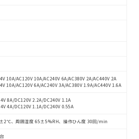
V 10A/AC120V 10A/AC240V 6A/AC380V 2A/AC440V 2A
 RoHS指令（10物質）の非含有に対応した製品が提供可能な商品です
 10A/AC120V 6A/AC240V 3A/AC380V 1.9A/AC440V 1.6A
oHS指令（10物質）の非含有に対応した製品に切り替える予定のある
 RoHS指令（10物質）の非含有に非対応の商品で、対応品を出す予
 RoHS指令（10物質）の非含有の対応状況を調査中または確認中の
V 8A/DC120V 2.2A/DC240V 1.1A
ンス料など無形物で、有害物質有無と関係のない商品です。
V 4A/DC120V 1.1A/DC240V 0.55A
○×表
より、非含有部品としていたものが、含有品と判明した場合などやむ
みいただき、同意のうえご利用ください。
0±2℃、周囲湿度 65±5%RH、操作ひん度 30回/min
材料含有率が中国RoHSの基準値以下であることを示します。
材料含有率が中国RoHSの基準値を超えていることを示します。
、当社制御機器事業取扱商品の当社在庫状況および標準価格(税抜)
ら貴社製品のうち、外国為替および外国貿易法に定める商品（以下｢
質）：
す。当社販売部門へお問い合わせください。
 水銀(Hg) 1000ppm以下、 カドミウム(Cd) 100ppm以下、
子台
たは国外への提供する場合は、日本国政府の輸出許可(または役務取