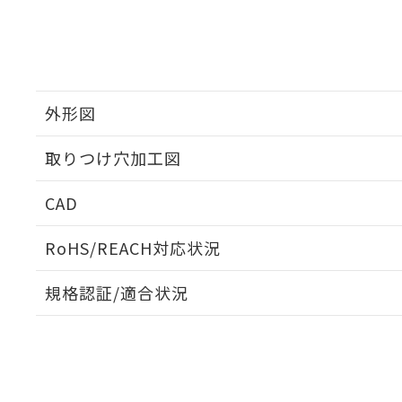
外形図
取りつけ穴加工図
CAD
ログイン/会員登録いただくと、CADデータをダウンロ
RoHS/REACH対応状況
規格認証/適合状況
EU RoHS
注意事項・凡例
A22NK-3BR-01CA-P120についての規格認証/適合
員または販売店にお問い合わせください。
ダウンロードデータをご利用いただく前に、以下を必ずお読
対応状況
対応予定月
※1
※2
ソフトウェアの使用条件