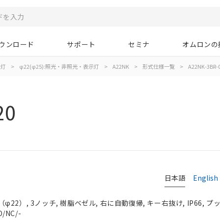
ウンロード
サポート
セミナ
オムロンの
示灯
>
φ22(φ25):照光・非照光・表示灯
>
A22NK
>
形式仕様一覧
>
A22NK-3BR-
20
日本語
English
2）, 3ノッチ, 樹脂ベゼル, 右に自動復帰, キー右抜け, IP66, 
/NC/-