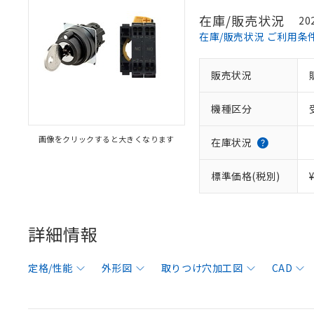
在庫/販売状況
20
在庫/販売状況 ご利用条
販売状況
機種区分
画像をクリックすると大きくなります
在庫状況
標準価格(税別)
詳細情報
定格/性能
外形図
取りつけ穴加工図
CAD