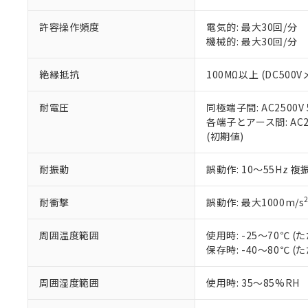
記
説明
六価クロム(Cr(Ⅵ)) 1
当社制御機器
などの必要な
フタル酸ビス(2-エチルヘ
号
*中国RoHS10物質の基準値 
ル（DBP） 1000ppm
在庫状況およ
当社は規制貨
許容操作頻度
電気的: 最大30回/分
Pb(鉛) :1000ppm、 Hg
但し、RoHS指令で産
のであり、閲
ます。
機械的: 最大30回/分
Cr(Ⅵ)(六価クロム) : 
フタル酸エステル類の４
○
一定数以
DBP(フタル酸ジブチル) :
い。
当社は貴社製
DEHP(フタル酸ビス(2-エ
正式な納期状
置等に一切使
絶縁抵抗
100MΩ以上 (DC500V
当社販売員に
※2 対応予定月
△
一定数に
当社は、貴社
オムロン制御
また当社は、
※2 環境保護使
耐電圧
同極端子間: AC2500V 5
在庫状況およ
部品在庫の切り替
たしません。
－
在庫なし
各端子とアース間: AC250
す。
「ｅ」：有害物質
機器販売
(初期値)
マイパーツ機
「10」：通常の
ている必要が
味します。
空
受注生産
耐振動
誤動作: 10～55Hz 複
お客様が当ウ
※3 非含有証明
「－」：未確認で
白
が、当社の製
さい。
下記の非含有証明
耐衝撃
誤動作: 最大1000m/s
※当社の共同
いる法人を指
EU RoHS指令（
周囲温度範囲
使用時: -25～70℃
51物質の非含有証
保存時: -40～80℃
※本証明書は発行
また、RoHS指
周囲湿度範囲
使用時: 35～85%RH
混在することから
既に当社にて対応