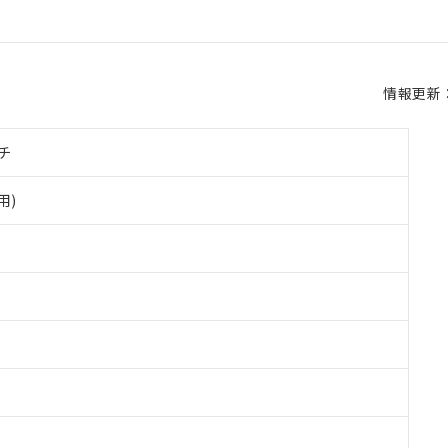
情報更新：2
チ
用)