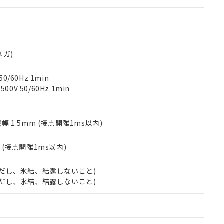
000ppm以下、ポリ臭化ビフェニル類(PBB) 1000ppm以下、ポリ臭化ジフェニルエーテル類(P
事業取扱商品の中には、本サービスの対象外となる商品もあること
手続きをとります。
キシル) (DEHP)(別名：DOP) 1000ppm以下、フタル酸ブチルベンジル（BBP） 100
(GB/T26572)：
以下、フタル酸ジイソブチル (DIBP) 1000ppm以下
び標準価格照会結果は、記載している更新日時点での社内データに
物を破棄する場合は、完全に破砕するなど、違法に輸出されないよ
(水銀) : 1000ppm、 Cd(カドミウム) : 100ppm、
業用監視および制御機器に対する適用除外項目は除く。
覧された時点での実際の在庫および標準価格とは異なる場合がある
1000ppm、 PBBs(ポリ臭化ビフェニル類) : 1000ppm、 PBDEs(ポリ臭化ジフェニルエーテル類
物質については閾値を超える意図的な使用がないことを確認しています。
上の在庫あり
 1000ppm、 DIBP(フタル酸ジイソブチル) : 1000ppm、 BBP(フタル酸ブチルベンジル) :
品を、核兵器、ミサイル、化学兵器、生物兵器またはその他武器並
チルヘキシル)) : 1000ppm
況および標準価格はお客様のお取引先、またはお客様担当のオムロ
用いたしません。
メガ)
ご相談ください。
は満たないが在庫あり
製品を第三者に販売する場合は、上記1、2および3の内容を当該第
機器販売店や当社販売拠点は「
販売ネットワーク
」をご確認くだ
販売先および販売に係わる関係者が違法に輸出するおそれがある場
用期限
0/60Hz 1min
び標準価格結果を当社の事前の承諾なく第三者に漏洩または開示し
え状況などにより、予定月が前後することがあります。
(最新の在庫状況については、お客様のお取引先、またはお客様担当
0V 50/60Hz 1min
（10物質）のすべてが基準値以下であることを示します。
店・当社販売員にご確認ください)
能（部品リスト作成サービス）をご利用いただくには、I-Webメン
使用状況下において有害物質が外部に漏えいし、環境に深刻な影響を
あります。
機種、また在庫状況の情報を公開していない機種
振幅 1.5mm (接点開離1ms以内)
ェブサイト上で当社にご登録された部品リストについて、当社およ
書ダウンロード
す。当社販売部門へお問い合わせください。
品・サービスに関するお客様との取引・商談に必要な範囲で利用す
合意する
キャンセル
書をダウンロードすることができます。
2
(接点開離1ms以内)
利用者とは、
"個人情報の共同利用に関して"
の「1.共同利用者の
します。
10物質）の非含有証明書
 (ただし、氷結、結露しないこと)
明書（当社基準）
 (ただし、氷結、結露しないこと)
日時点で非含有を証明するもので、過去に遡って非含有を証明するも
令のフタル酸エステル類４物質の対応では、対応完了までの期間は出
備考欄に対応日を記載しておりました。
品への在庫切替を完了していることから、特段のことがない限り、20