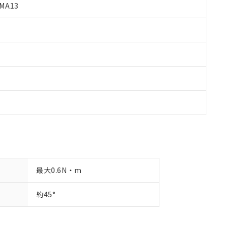
す。
MA13
最大0.6N・m
約45°