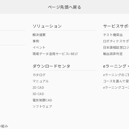
ページ先頭へ戻る
ダウンロードはこちら
ソリューション
サービスサポ
解決提案
テスト機貸出
事例
ロボティクスサ
イベント
日本語相談窓口
現場データ活用サービスi-BELT
輸出該非判定
I)
PBBs
PBDEs
DBP
ダウンロードセンタ
eラーニング
カタログ
eラーニングのご
マニュアル
コースを選んで受
O
O
O
2D CAD
eラーニングコー
3D CAD
電気制御CAD
在庫等で未対応品が混在する可能性があります。
ソフトウェア
問い合わせください。
この製品のRoHS/REACH対応
り組み