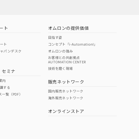
ート
オムロンの提供価値
目指す姿
ポート
コンセプト「i-Automation!」
ジャパンデスク
オムロンの強み
お客様との共創拠点
AUTOMATION CENTER
DIBP
BBP
DEHP
環境保護
技術を磨く現場
・セミナ
使用期限
案内
販売ネットワーク
講する
O
O
O
10
国内販売ネットワーク
ス一覧（PDF）
海外販売ネットワーク
オンラインストア
状況ページへ