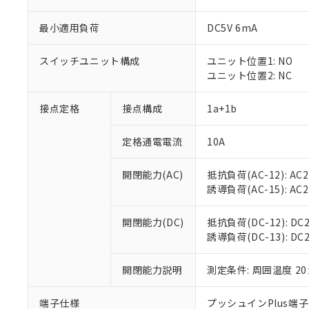
最小適用負荷
DC5V 6mA
スイッチユニット構成
ユニット位置1: NO
ユニット位置2: NC
接点定格
接点構成
1a+1b
定格通電電流
10A
※1 対応状況
開閉能力(AC)
抵抗負荷(AC-12): AC24
対応済み：EU
誘導負荷(AC-15): AC24V
対応予定：EU R
対応予定なし：EU
調査・確認中：EU
ご利用条件
開閉能力(DC)
抵抗負荷(DC-12): DC24
非該当品：ライセ
誘導負荷(DC-13): DC24
※1 中国RoHS
仕入先様の事情に
があります。
以下の条件をお読
開閉能力説明
測定条件: 周囲温度 2
「○」：最大均質
「×」：最大均質
本サービスは
当社は、これ
*EU RoHS指令（10物
「－」：未確認で
鉛(Pb) 1000ppm以下、
端子仕様
プッシュインPlus端
くものです。
う）を輸出ま