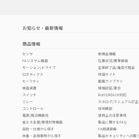
対応済み
お知らせ・最新情報
中国 RoHS
注意事項・凡例
商品情報
中国 RoHS表
※1 ※2
センサ
新商品情報
FAシステム機器
在庫状況/標準価格
Pb
Hg
Cd
Cr(V
モーション/ドライブ
生産終了品/推奨代替品
ロボティクス
特設サイト
セーフティ
動画ライブラリ
検査装置
規格認証/適合
X
O
O
O
スイッチ
RoHS/REACH対応
リレー
カタログ/マニュアル訂正
コントロール
技術解説
"対応済み"や非含有の記載がされた商品であっても、流通
電源/周辺機器他
使用上の注意事項
非含有品が必要な際は、弊社営業部門もしくは販売店へお
省エネ支援/環境対策機器
製品に関するFAQ
目的・仕様から探す
FA用語辞典
改善・活用事例から探す
製品セキュリティへの取