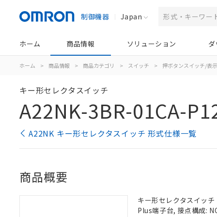
制御機器
Japan
ホーム
商品情報
ソリューション
ダ
ホーム
>
商品情報
>
商品カテゴリ
>
スイッチ
>
押ボタンスイッチ/表
キー形セレクタスイッチ
A22NK-3BR-01CA-P1
A22NK キー形セレクタスイッチ 形式仕様一覧
商品概要
キー形セレクタスイッチ（φ2
Plus端子台, 接点構成: NO