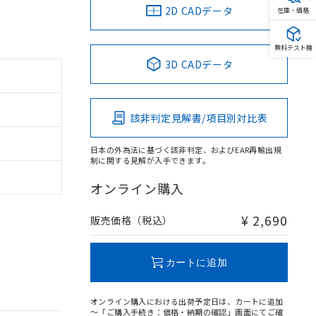
2D CADデータ
在庫・価格
無料テスト機
3D CADデータ
該非判定見解書/項目別対比表
日本の外為法に基づく該非判定、およびEAR再輸出規
制に関する見解が入手できます。
オンライン購入
¥ 2,690
販売価格（税込）
カートに追加
オンライン購入における出荷予定日は、カートに追加
～「ご購入手続き：価格・納期の確認」画面にてご確