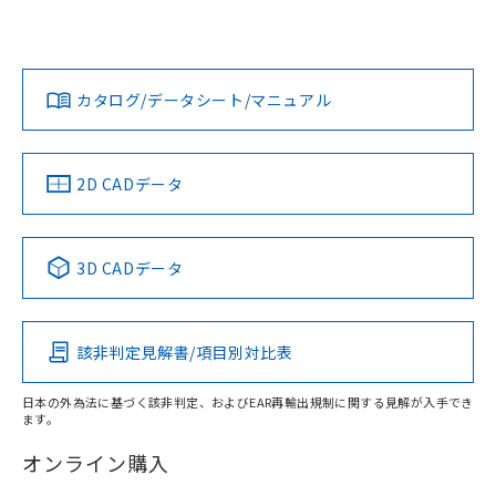
欄に対応日を記載しておりました。
ては、「カスタマーサポートセンタ お客様相談室」または貴
既に当社にて対応品への在庫切替を完了
社担当オムロン営業員または販売店にお問い合わせくださ
対応状況
対応予定月
※1
※2
していることから、特段のことがない限
い。
ダウンロードデータをご利用いただく前に、以下を必ずお読
り、2022年1月12日より割愛しておりま
みください。
カタログ/データシート/マニュアル
対応済み
す。
ソフトウェアの使用条件
お問い合わせ
中国 RoHS
注意事項・凡例
2D CADデータ
中国 RoHS表
※1 ※2
3D CADデータ
Pb
Hg
Cd
Cr(VI)
該非判定見解書/項目別対比表
X
O
O
O
日本の外為法に基づく該非判定、およびEAR再輸出規制に関する見解が入手でき
ます。
"対応済み"や非含有の記載がされた商品であっても、流通
在庫等で未対応品が混在する可能性があります。
オンライン購入
非含有品が必要な際は、弊社営業部門もしくは販売店へお