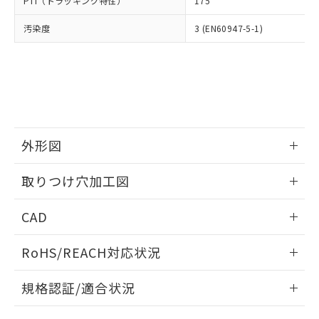
PTI（トラッキング特性）
175
たはお客様担当のオムロン制御
ください。
当社は、貴社製品を第三者に販売する
機器販売店・当社販売員にご確
在庫状況および標準価格結果を当社の
※2 対応予定月
「ｅ」：有害物質（10物質）のすべてが基
汚染度
3 (EN60947-5-1)
場合は、上記1、2および3の内容を当
認ください)
事前の承諾なく第三者に漏洩または開
準値以下であることを示します。
該第三者に通知します。また当社は、
示しないようお願いします。
部品在庫の切り替え状況などにより、予定
「10」：通常の使用状況下において有害物
販売先および販売に係わる関係者が違
マイパーツ機能（部品リスト作成サー
空
受注生産機種、また在庫状況の
月が前後することがあります。
質が外部に漏えいし、環境に深刻な影響を
法に輸出するおそれがある場合は、取
ビス）をご利用いただくには、I-Web
白
情報を公開していない機種
及ぼさない年数を意味します。
り引きをいたしません。
メンバーズにご登録されている必要が
「－」：未確認です。当社販売部門へお問
あります。
い合わせください。
お客様が当ウェブサイト上で当社にご
※3 非含有証明書ダウンロード
登録された部品リストについて、当社
外形図
および当社の共同利用者が、当社の製
下記の非含有証明書をダウンロードするこ
品・サービスに関するお客様との取
情報更新：2026/05/21
とができます。
取りつけ穴加工図
合意する
キャンセル
引・商談に必要な範囲で利用すること
をご了承ください。
情報更新：2026/05/21
EU RoHS指令（10物質）の非含有証明書
※当社の共同利用者とは、
"個人情報
CAD
51物質の非含有証明書（当社基準）
の共同利用に関して"
の「1.共同利
※本証明書は発行日時点で非含有を証明す
ログイン/会員登録いただくと、CADデータをダウンロー
用者の範囲」に記載されている法人を
RoHS/REACH対応状況
るもので、過去に遡って非含有を証明する
ドすることができます。
指します。
ものではありません。
情報更新：2026/7/29
また、RoHS指令のフタル酸エステル類４
規格認証/適合状況
物質の対応では、対応完了までの期間は出
ログイン/会員登録
EU RoHS
注意事項・凡例
荷製品に未対応品が混在することから備考
A22NK-3BR-01CA-P112についての規格認証/適合状況につい