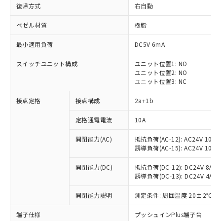
復帰方式
右自動
ベゼル材質
樹脂
最小適用負荷
DC5V 6mA
スイッチユニット構成
ユニット位置1: NO
ユニット位置2: NO
ユニット位置3: NC
接点定格
接点構成
2a+1b
定格通電電流
10A
※1 対応状況
開閉能力(AC)
抵抗負荷(AC-12): AC24V 10A/A
誘導負荷(AC-15): AC24V 10A/AC
対応済み：EU RoHS指令（10物質）の
非含有に対応した製品が提供可能な商品で
開閉能力(DC)
抵抗負荷(DC-12): DC24V 8A/DC
す。
誘導負荷(DC-13): DC24V 4A/DC
対応予定：EU RoHS指令（10物質）の非含
ご利用条件
有に対応した製品に切り替える予定のある
開閉能力説明
測定条件: 周囲温度 20±2℃、
商品です。
対応予定なし：EU RoHS指令（10物質）の
端子仕様
プッシュインPlus端子台
以下の条件をお読みいただき、同意のうえ