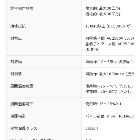
非含有に非対応の商品で、対応品を出す予
ご利用ください。
定はありません。
許容操作頻度
電気的: 最大30回/分
調査・確認中：EU RoHS指令（10物質）の
機械的: 最大30回/分
本サービスは、当社制御機器事業取扱
※1 中国RoHS○×表
非含有の対応状況を調査中または確認中の
商品の当社在庫状況および標準価格
絶縁抵抗
100MΩ以上 (DC500Vメガ)
商品です。
(税抜)を提供させていただくもので
「○」：最大均質材料含有率が中国RoHSの
非該当品：ライセンス料など無形物で、有
す。
耐電圧
同極端子間: AC2500V 50/60Hz
基準値以下であることを示します。
害物質有無と関係のない商品です。
当社制御機器事業取扱商品の中には、
各端子とアース間: AC2500V 50/
「×」：最大均質材料含有率が中国RoHSの
仕入先様の事情により、非含有部品として
(初期値)
本サービスの対象外となる商品もある
基準値を超えていることを示します。
いたものが、含有品と判明した場合などや
当社は、これら貴社製品のうち、外国
ことをご了承ください。
「－」：未確認です。当社販売部門へお問
むを得ず変更することがあります。
為替および外国貿易法に定める商品
耐振動
誤動作: 10～55Hz 複振幅 1.
在庫状況および標準価格照会結果は、
い合わせください。
（以下｢規制貨物等」という）を輸出
記載している更新日時点での社内デー
*EU RoHS指令（10物質）：
2
耐衝撃
誤動作: 最大1000m/s
(接点開
または国外への提供する場合は、日本
記
タに基づき作成されるものであり、閲
説明
鉛(Pb) 1000ppm以下、 水銀(Hg) 1000ppm以下、 カド
*中国RoHS10物質の基準値 (GB/T26572)：
国政府の輸出許可(または役務取引許
号
覧された時点での実際の在庫および標
ミウム(Cd) 100ppm以下、
Pb(鉛) :1000ppm、 Hg(水銀) : 1000ppm、 Cd(カドミウ
周囲温度範囲
使用時: -25～70℃ (ただし
可)を取得するなどの必要な手続きを
六価クロム(Cr(Ⅵ)) 1000ppm以下、ポリ臭化ビフェニル
ム) : 100ppm、
準価格とは異なる場合があることをご
保存時: -40～80℃ (ただし
類(PBB) 1000ppm以下、ポリ臭化ジフェニルエーテル類
Cr(Ⅵ)(六価クロム) : 1000ppm、 PBBs(ポリ臭化ビフェ
とります。
了承ください。
(PBDE) 1000ppm以下、フタル酸ビス(2-エチルヘキシ
○
一定数以上の在庫あり
ニル類) : 1000ppm、 PBDEs(ポリ臭化ジフェニルエーテ
当社は規制貨物を破棄する場合は、完
ル) (DEHP)(別名：DOP) 1000ppm以下、フタル酸ブチ
正式な納期状況および標準価格はお客
ル類) : 1000ppm、
周囲湿度範囲
使用時: 35～85%RH
ルベンジル（BBP） 1000ppm以下、フタル酸ジブチル
全に破砕するなど、違法に輸出されな
DBP(フタル酸ジブチル) : 1000ppm、 DIBP(フタル酸ジ
様のお取引先、またはお客様担当のオ
（DBP） 1000ppm以下、フタル酸ジイソブチル
イソブチル) : 1000ppm、 BBP(フタル酸ブチルベンジ
△
一定数には満たないが在庫あり
いよう必要な手段を講じます。
ムロン制御機器販売店・当社販売員に
(DIBP) 1000ppm以下
保護構造
パネル前面: IP66、NEMA13
ル) : 1000ppm、
当社は貴社製品を、核兵器、ミサイ
但し、RoHS指令で産業用監視および制御機器に対する
DEHP(フタル酸ビス(2-エチルヘキシル)) : 1000ppm
ご相談ください。
適用除外項目は除く。
ル、化学兵器、生物兵器またはその他
－
在庫なし(最新の在庫状況につ
感電保護クラス
Class II
オムロン制御機器販売店や当社販売拠
フタル酸エステル類の４物質については閾値を超える意
武器並びにこれらの製造装置等に一切
いては、お客様のお取引先、ま
図的な使用がないことを確認しています。
点は「
販売ネットワーク
」をご確認
※2 環境保護使用期限
使用いたしません。