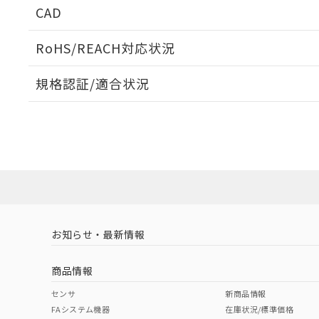
CAD
ログイン/会員登録いただくと、CADデータをダウンロ
RoHS/REACH対応状況
規格認証/適合状況
EU RoHS
注意事項・凡例
UL認証
CSA認証
CEマーキング
ダウンロードデータをご利用いただく前に、以下を必ずお読
Yes
Yes
Yes
対応状況
対応予定月
※1
※2
ソフトウェアの使用条件
対応済み
LR型式承認
DNV型式承認
BV型式承認
KR
（イギリス
（ノルウェー
（フランス
（
お知らせ・最新情報
中国 RoHS
注意事項・凡例
船舶規格）
船舶規格）
船舶規格）
船
商品情報
No
No
No
No
中国 RoHS表
※1 ※2
センサ
新商品情報
FAシステム機器
在庫状況/標準価格