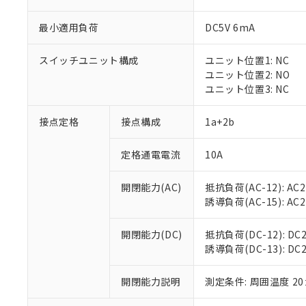
最小適用負荷
DC5V 6mA
スイッチユニット構成
ユニット位置1: NC
※1 対応状況
ユニット位置2: NO
ユニット位置3: NC
対応済み：EU
対応予定：EU R
接点定格
接点構成
1a+2b
対応予定なし：EU
調査・確認中：EU
ご利用条件
定格通電電流
10A
非該当品：ライセ
※1 中国RoHS
仕入先様の事情に
開閉能力(AC)
抵抗負荷(AC-12): AC24
があります。
以下の条件をお読
「○」：最大均質
誘導負荷(AC-15): AC24V
「×」：最大均質
本サービスは
当社は、これ
*EU RoHS指令（10物
「－」：未確認で
鉛(Pb) 1000ppm以下、
くものです。
う）を輸出ま
開閉能力(DC)
抵抗負荷(DC-12): DC24
記
説明
六価クロム(Cr(Ⅵ)) 1
当社制御機器
などの必要な
誘導負荷(DC-13): DC24
フタル酸ビス(2-エチルヘ
号
*中国RoHS10物質の基準値 
ル（DBP） 1000ppm
在庫状況およ
当社は規制貨
Pb(鉛) :1000ppm、 Hg
但し、RoHS指令で産
のであり、閲
ます。
Cr(Ⅵ)(六価クロム) : 
フタル酸エステル類の４
開閉能力説明
測定条件: 周囲温度 2
○
一定数以
DBP(フタル酸ジブチル) :
い。
当社は貴社製
DEHP(フタル酸ビス(2-エ
正式な納期状
置等に一切使