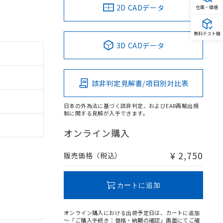
2D CADデータ
在庫・価格
無料テスト機
3D CADデータ
該非判定見解書/項目別対比表
日本の外為法に基づく該非判定、およびEAR再輸出規
制に関する見解が入手できます。
オンライン購入
¥ 2,750
販売価格（税込）
カートに追加
オンライン購入における出荷予定日は、カートに追加
～「ご購入手続き：価格・納期の確認」画面にてご確