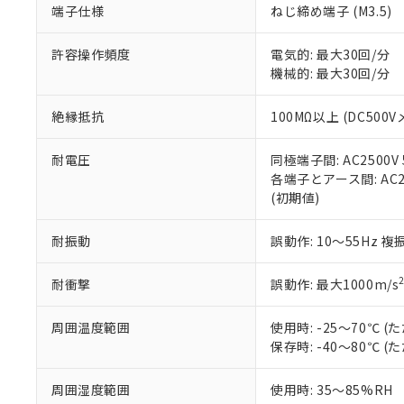
端子仕様
ねじ締め端子 (M3.5)
当社販売員に
※2 対応予定月
△
一定数に
当社は、貴社
オムロン制御
また当社は、
※2 環境保護使
在庫状況およ
部品在庫の切り替
たしません。
許容操作頻度
電気的: 最大30回/分
－
在庫なし
す。
機械的: 最大30回/分
「ｅ」：有害物質
機器販売
マイパーツ機
「10」：通常の
ている必要が
味します。
絶縁抵抗
100MΩ以上 (DC500V
空
受注生産
お客様が当ウ
※3 非含有証明
「－」：未確認で
白
が、当社の製
耐電圧
同極端子間: AC2500V 5
さい。
下記の非含有証明
各端子とアース間: AC250
※当社の共同
(初期値)
いる法人を指
EU RoHS指令（
51物質の非含有証
耐振動
誤動作: 10～55Hz 複
※本証明書は発行
また、RoHS指
混在することから
耐衝撃
誤動作: 最大1000m/s
既に当社にて対応
り割愛しておりま
周囲温度範囲
使用時: -25～70℃
保存時: -40～80℃
周囲湿度範囲
使用時: 35～85%RH