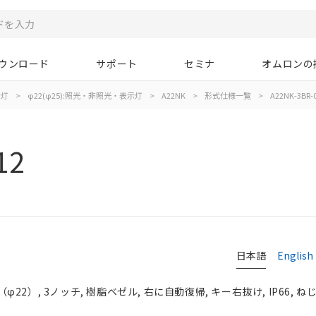
ウンロード
サポート
セミナ
オムロンの
示灯
>
φ22(φ25):照光・非照光・表示灯
>
A22NK
>
形式仕様一覧
>
A22NK-3BR-
12
日本語
English
2）, 3ノッチ, 樹脂ベゼル, 右に自動復帰, キー右抜け, IP66, ね