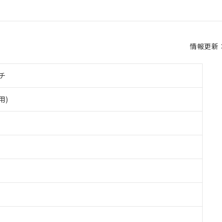
情報更新：2
チ
用)