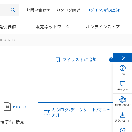
お問い合わせ
カタログ請求
ログイン/新規登録
検索
提供価値
販売ネットワーク
オンラインストア
01CA-G212
マイリストに追加
FAQ
チャット
お問い合わせ
PDF出力
カタログ/データシート/マニュ
アル
じ端子台, 接点
ダウンロード