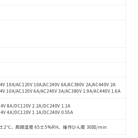
 RoHS指令（10物質）の非含有に対応した製品が提供可能な商品です
oHS指令（10物質）の非含有に対応した製品に切り替える予定のある
 RoHS指令（10物質）の非含有に非対応の商品で、対応品を出す予
 RoHS指令（10物質）の非含有の対応状況を調査中または確認中の
ンス料など無形物で、有害物質有無と関係のない商品です。
○×表
より、非含有部品としていたものが、含有品と判明した場合などやむ
V 10A/AC120V 10A/AC240V 6A/AC380V 2A/AC440V 2A
みいただき、同意のうえご利用ください。
材料含有率が中国RoHSの基準値以下であることを示します。
 10A/AC120V 6A/AC240V 3A/AC380V 1.9A/AC440V 1.6A
材料含有率が中国RoHSの基準値を超えていることを示します。
、当社制御機器事業取扱商品の当社在庫状況および標準価格(税抜)
ら貴社製品のうち、外国為替および外国貿易法に定める商品（以下｢
質）：
す。当社販売部門へお問い合わせください。
 水銀(Hg) 1000ppm以下、 カドミウム(Cd) 100ppm以下、
たは国外への提供する場合は、日本国政府の輸出許可(または役務取
V 8A/DC120V 2.2A/DC240V 1.1A
000ppm以下、ポリ臭化ビフェニル類(PBB) 1000ppm以下、ポリ臭化ジフェニルエーテル類(P
事業取扱商品の中には、本サービスの対象外となる商品もあること
手続きをとります。
V 4A/DC120V 1.1A/DC240V 0.55A
キシル) (DEHP)(別名：DOP) 1000ppm以下、フタル酸ブチルベンジル（BBP） 100
(GB/T26572)：
以下、フタル酸ジイソブチル (DIBP) 1000ppm以下
び標準価格照会結果は、記載している更新日時点での社内データに
物を破棄する場合は、完全に破砕するなど、違法に輸出されないよ
(水銀) : 1000ppm、 Cd(カドミウム) : 100ppm、
業用監視および制御機器に対する適用除外項目は除く。
覧された時点での実際の在庫および標準価格とは異なる場合がある
1000ppm、 PBBs(ポリ臭化ビフェニル類) : 1000ppm、 PBDEs(ポリ臭化ジフェニルエーテル類
物質については閾値を超える意図的な使用がないことを確認しています。
0±2℃、周囲湿度 65±5%RH、操作ひん度 30回/min
上の在庫あり
 1000ppm、 DIBP(フタル酸ジイソブチル) : 1000ppm、 BBP(フタル酸ブチルベンジル) :
品を、核兵器、ミサイル、化学兵器、生物兵器またはその他武器並
チルヘキシル)) : 1000ppm
況および標準価格はお客様のお取引先、またはお客様担当のオムロ
用いたしません。