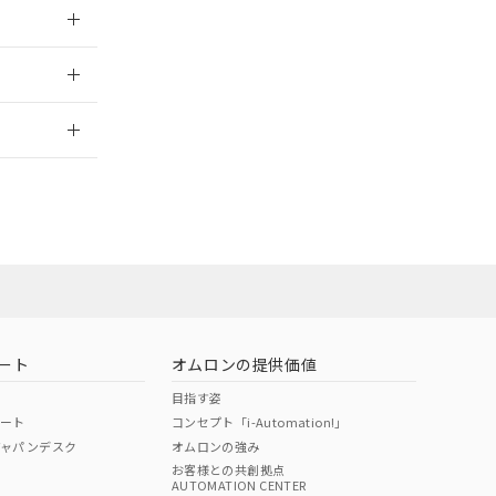
026/05/21
2026/7/29
ート
オムロンの提供価値
目指す姿
ポート
コンセプト「i-Automation!」
ジャパンデスク
オムロンの強み
お客様との共創拠点
AUTOMATION CENTER