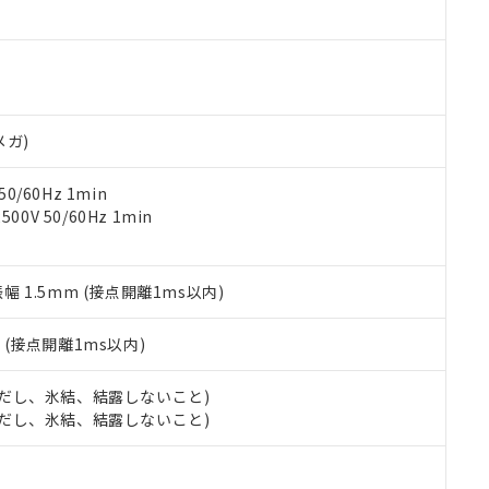
ご相談ください。
は満たないが在庫あり
製品を第三者に販売する場合は、上記1、2および3の内容を当該第
機器販売店や当社販売拠点は「
販売ネットワーク
」をご確認くだ
販売先および販売に係わる関係者が違法に輸出するおそれがある場
用期限
び標準価格結果を当社の事前の承諾なく第三者に漏洩または開示し
え状況などにより、予定月が前後することがあります。
(最新の在庫状況については、お客様のお取引先、またはお客様担当
（10物質）のすべてが基準値以下であることを示します。
店・当社販売員にご確認ください)
能（部品リスト作成サービス）をご利用いただくには、I-Webメン
使用状況下において有害物質が外部に漏えいし、環境に深刻な影響を
あります。
メガ)
機種、また在庫状況の情報を公開していない機種
ェブサイト上で当社にご登録された部品リストについて、当社およ
書ダウンロード
す。当社販売部門へお問い合わせください。
品・サービスに関するお客様との取引・商談に必要な範囲で利用す
合意する
キャンセル
0/60Hz 1min
書をダウンロードすることができます。
0V 50/60Hz 1min
利用者とは、
"個人情報の共同利用に関して"
の「1.共同利用者の
します。
10物質）の非含有証明書
明書（当社基準）
振幅 1.5mm (接点開離1ms以内)
日時点で非含有を証明するもので、過去に遡って非含有を証明するも
令のフタル酸エステル類４物質の対応では、対応完了までの期間は出
備考欄に対応日を記載しておりました。
2
(接点開離1ms以内)
品への在庫切替を完了していることから、特段のことがない限り、20
す。
 (ただし、氷結、結露しないこと)
 (ただし、氷結、結露しないこと)