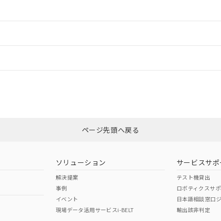
情報更新：2
ードすることができます。
情報更新：
ログイン/会員登録
CCC認証
電波法
みください。
Yes
N/A
非含有証明書
※3
ページ先頭へ戻る
ダウンロードはこちら
型式承認
NK型式承認
ABS型式承認
韓国
（日本
（アメリカ
ソリューション
サービスサポ
舶規格）
船舶規格）
船舶規格）
解決提案
テスト機貸出
事例
ロボティクスサ
No
No
イベント
日本語相談窓口
現場データ活用サービスi-BELT
輸出該非判定