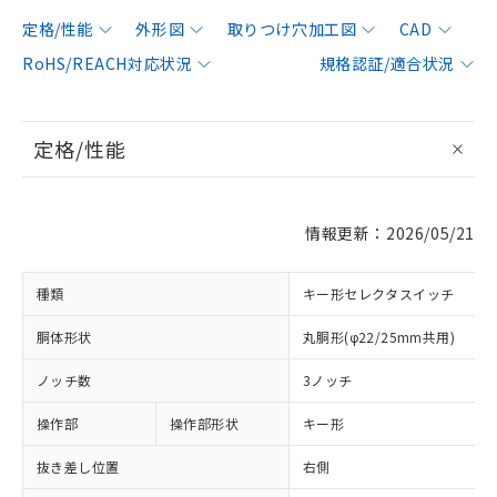
定格/性能
外形図
取りつけ穴加工図
CAD
RoHS/REACH対応状況
規格認証/適合状況
定格/性能
情報更新：2026/05/21
種類
キー形セレクタスイッチ
胴体形状
丸胴形(φ22/25mm共用)
ノッチ数
3ノッチ
操作部
操作部形状
キー形
抜き差し位置
右側