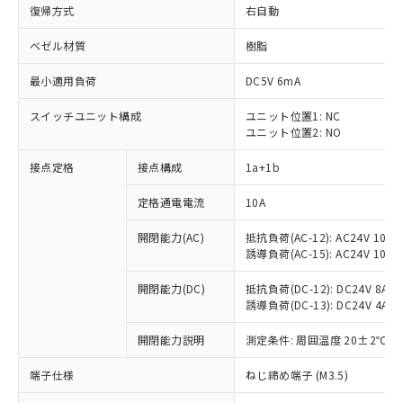
復帰方式
右自動
ベゼル材質
樹脂
最小適用負荷
DC5V 6mA
スイッチユニット構成
ユニット位置1: NC
ユニット位置2: NO
接点定格
接点構成
1a+1b
定格通電電流
10A
開閉能力(AC)
抵抗負荷(AC-12): AC24V 10A/A
誘導負荷(AC-15): AC24V 10A/AC
開閉能力(DC)
抵抗負荷(DC-12): DC24V 8A/DC
誘導負荷(DC-13): DC24V 4A/DC
※1 対応状況
開閉能力説明
測定条件: 周囲温度 20±2℃、
対応済み：EU RoHS指令（10物質）の
非含有に対応した製品が提供可能な商品で
端子仕様
ねじ締め端子 (M3.5)
す。