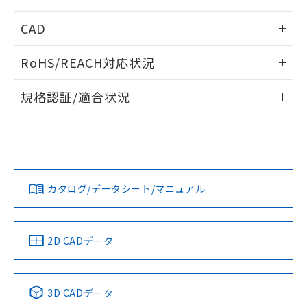
指します。
ものではありません。
情報更新：2026/05/21
CAD
また、RoHS指令のフタル酸エステル類４
物質の対応では、対応完了までの期間は出
ログイン/会員登録いただくと、CADデータをダウンロー
荷製品に未対応品が混在することから備考
RoHS/REACH対応状況
ドすることができます。
欄に対応日を記載しておりました。
既に当社にて対応品への在庫切替を完了
情報更新：2026/7/29
規格認証/適合状況
していることから、特段のことがない限
り、2022年1月12日より割愛しておりま
ログイン/会員登録
EU RoHS
注意事項・凡例
UL認証
す。
CSA認証
CEマーキング
Yes
Yes
Yes
対応状況
対応予定月
※1
※2
ダウンロードデータをご利用いただく前に、以下を必ずお読
みください。
カタログ/データシート/マニュアル
対応済み
ソフトウェアの使用条件
LR型式承認
DNV型式承認
BV型式承認
KR型式承
（イギリス
（ノルウェー
（フランス
（韓国
船舶規格）
船舶規格）
船舶規格）
船舶規格
中国 RoHS
注意事項・凡例
2D CADデータ
No
No
No
No
中国 RoHS表
※1 ※2
3D CADデータ