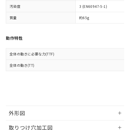
イソブチル) : 1000ppm、 BBP(フタル酸ブチルベンジ
△
一定数には満たないが在庫あり
いよう必要な手段を講じます。
ムロン制御機器販売店・当社販売員に
(DIBP) 1000ppm以下
ル) : 1000ppm、
汚染度
3 (EN60947-5-1)
当社は貴社製品を、核兵器、ミサイ
但し、RoHS指令で産業用監視および制御機器に対する
DEHP(フタル酸ビス(2-エチルヘキシル)) : 1000ppm
ご相談ください。
適用除外項目は除く。
ル、化学兵器、生物兵器またはその他
－
在庫なし(最新の在庫状況につ
オムロン制御機器販売店や当社販売拠
フタル酸エステル類の４物質については閾値を超える意
質量
約65g
武器並びにこれらの製造装置等に一切
いては、お客様のお取引先、ま
図的な使用がないことを確認しています。
点は「
販売ネットワーク
」をご確認
※2 環境保護使用期限
使用いたしません。
たはお客様担当のオムロン制御
ください。
当社は、貴社製品を第三者に販売する
機器販売店・当社販売員にご確
在庫状況および標準価格結果を当社の
※2 対応予定月
動作特性
「ｅ」：有害物質（10物質）のすべてが基
場合は、上記1、2および3の内容を当
認ください)
事前の承諾なく第三者に漏洩または開
準値以下であることを示します。
該第三者に通知します。また当社は、
示しないようお願いします。
部品在庫の切り替え状況などにより、予定
「10」：通常の使用状況下において有害物
販売先および販売に係わる関係者が違
マイパーツ機能（部品リスト作成サー
空
受注生産機種、また在庫状況の
全体の動きに必要な力(TTF)
月が前後することがあります。
質が外部に漏えいし、環境に深刻な影響を
法に輸出するおそれがある場合は、取
ビス）をご利用いただくには、I-Web
白
情報を公開していない機種
及ぼさない年数を意味します。
り引きをいたしません。
メンバーズにご登録されている必要が
全体の動き(TT)
「－」：未確認です。当社販売部門へお問
あります。
い合わせください。
お客様が当ウェブサイト上で当社にご
※3 非含有証明書ダウンロード
登録された部品リストについて、当社
および当社の共同利用者が、当社の製
下記の非含有証明書をダウンロードするこ
品・サービスに関するお客様との取
とができます。
合意する
キャンセル
引・商談に必要な範囲で利用すること
をご了承ください。
EU RoHS指令（10物質）の非含有証明書
外形図
※当社の共同利用者とは、
"個人情報
51物質の非含有証明書（当社基準）
の共同利用に関して"
の「1.共同利
情報更新：2026/05/21
※本証明書は発行日時点で非含有を証明す
用者の範囲」に記載されている法人を
取りつけ穴加工図
るもので、過去に遡って非含有を証明する