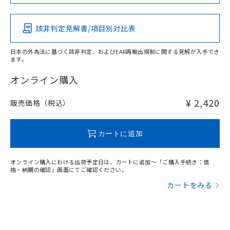
この製品の規格認証/適合状況ページへ
Pb
Hg
Cd
Cr(VI)
その他の認証はこちらのページからご検索ください
該非判定見解書/項目別対比表
X
O
O
O
日本の外為法に基づく該非判定、およびEAR再輸出規制に関する見解が入手でき
ます。
"対応済み"や非含有の記載がされた商品であっても、流通
在庫等で未対応品が混在する可能性があります。
オンライン購入
非含有品が必要な際は、弊社営業部門もしくは販売店へお
問い合わせください。
¥ 2,420
販売価格（税込）
この製品のRoHS/REACH対応状況ページへ
カートに追加
オンライン購入における出荷予定日は、カートに追加～「ご購入手続き：価
格・納期の確認」画面にてご確認ください。
カートをみる