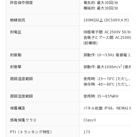
許容操作頻度
電気的: 最大30回/分
対応予定：EU RoHS指令（10物質）の非含
ご利用条件
機械的: 最大30回/分
有に対応した製品に切り替える予定のある
商品です。
絶縁抵抗
100MΩ以上 (DC500Vメガ)
対応予定なし：EU RoHS指令（10物質）の
以下の条件をお読みいただき、同意のうえ
非含有に非対応の商品で、対応品を出す予
耐電圧
同極端子間: AC2500V 50/60Hz
ご利用ください。
定はありません。
各端子とアース間: AC2500V 50/
調査・確認中：EU RoHS指令（10物質）の
(初期値)
本サービスは、当社制御機器事業取扱
※1 中国RoHS○×表
非含有の対応状況を調査中または確認中の
商品の当社在庫状況および標準価格
商品です。
耐振動
誤動作: 10～55Hz 複振幅 1.
(税抜)を提供させていただくもので
「○」：最大均質材料含有率が中国RoHSの
非該当品：ライセンス料など無形物で、有
す。
基準値以下であることを示します。
2
耐衝撃
誤動作: 最大1000m/s
(接点開
害物質有無と関係のない商品です。
当社制御機器事業取扱商品の中には、
「×」：最大均質材料含有率が中国RoHSの
仕入先様の事情により、非含有部品として
本サービスの対象外となる商品もある
周囲温度範囲
使用時: -25～70℃ (ただし
基準値を超えていることを示します。
いたものが、含有品と判明した場合などや
当社は、これら貴社製品のうち、外国
ことをご了承ください。
保存時: -40～80℃ (ただし
「－」：未確認です。当社販売部門へお問
むを得ず変更することがあります。
為替および外国貿易法に定める商品
在庫状況および標準価格照会結果は、
い合わせください。
（以下｢規制貨物等」という）を輸出
周囲湿度範囲
記載している更新日時点での社内デー
使用時: 35～85%RH
*EU RoHS指令（10物質）：
または国外への提供する場合は、日本
記
タに基づき作成されるものであり、閲
説明
鉛(Pb) 1000ppm以下、 水銀(Hg) 1000ppm以下、 カド
*中国RoHS10物質の基準値 (GB/T26572)：
国政府の輸出許可(または役務取引許
保護構造
パネル前面: IP66、NEMA13
号
覧された時点での実際の在庫および標
ミウム(Cd) 100ppm以下、
Pb(鉛) :1000ppm、 Hg(水銀) : 1000ppm、 Cd(カドミウ
可)を取得するなどの必要な手続きを
六価クロム(Cr(Ⅵ)) 1000ppm以下、ポリ臭化ビフェニル
ム) : 100ppm、
準価格とは異なる場合があることをご
類(PBB) 1000ppm以下、ポリ臭化ジフェニルエーテル類
Cr(Ⅵ)(六価クロム) : 1000ppm、 PBBs(ポリ臭化ビフェ
感電保護クラス
とります。
Class II
了承ください。
(PBDE) 1000ppm以下、フタル酸ビス(2-エチルヘキシ
○
一定数以上の在庫あり
ニル類) : 1000ppm、 PBDEs(ポリ臭化ジフェニルエーテ
当社は規制貨物を破棄する場合は、完
ル) (DEHP)(別名：DOP) 1000ppm以下、フタル酸ブチ
正式な納期状況および標準価格はお客
ル類) : 1000ppm、
PTI（トラッキング特性）
175
ルベンジル（BBP） 1000ppm以下、フタル酸ジブチル
全に破砕するなど、違法に輸出されな
DBP(フタル酸ジブチル) : 1000ppm、 DIBP(フタル酸ジ
様のお取引先、またはお客様担当のオ
（DBP） 1000ppm以下、フタル酸ジイソブチル