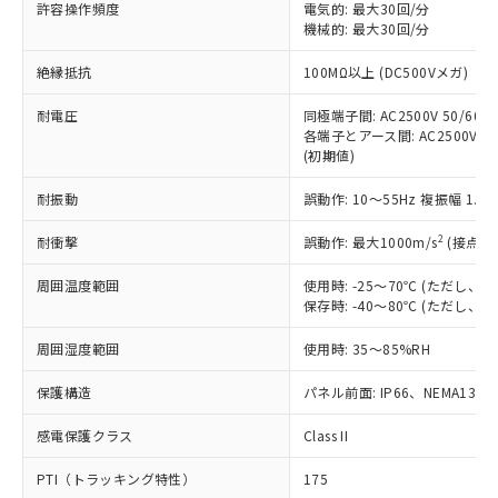
許容操作頻度
電気的: 最大30回/分
対応予定：EU RoHS指令（10物質）の非含
ご利用条件
機械的: 最大30回/分
有に対応した製品に切り替える予定のある
商品です。
絶縁抵抗
100MΩ以上 (DC500Vメガ)
対応予定なし：EU RoHS指令（10物質）の
以下の条件をお読みいただき、同意のうえ
非含有に非対応の商品で、対応品を出す予
耐電圧
同極端子間: AC2500V 50/60Hz
ご利用ください。
定はありません。
各端子とアース間: AC2500V 50/
調査・確認中：EU RoHS指令（10物質）の
(初期値)
本サービスは、当社制御機器事業取扱
※1 中国RoHS○×表
非含有の対応状況を調査中または確認中の
商品の当社在庫状況および標準価格
商品です。
耐振動
誤動作: 10～55Hz 複振幅 1.
(税抜)を提供させていただくもので
「○」：最大均質材料含有率が中国RoHSの
非該当品：ライセンス料など無形物で、有
す。
基準値以下であることを示します。
2
耐衝撃
誤動作: 最大1000m/s
(接点開
害物質有無と関係のない商品です。
当社制御機器事業取扱商品の中には、
「×」：最大均質材料含有率が中国RoHSの
仕入先様の事情により、非含有部品として
本サービスの対象外となる商品もある
周囲温度範囲
使用時: -25～70℃ (ただし
基準値を超えていることを示します。
いたものが、含有品と判明した場合などや
当社は、これら貴社製品のうち、外国
ことをご了承ください。
保存時: -40～80℃ (ただし
「－」：未確認です。当社販売部門へお問
むを得ず変更することがあります。
為替および外国貿易法に定める商品
在庫状況および標準価格照会結果は、
い合わせください。
（以下｢規制貨物等」という）を輸出
周囲湿度範囲
記載している更新日時点での社内デー
使用時: 35～85%RH
*EU RoHS指令（10物質）：
または国外への提供する場合は、日本
記
タに基づき作成されるものであり、閲
説明
鉛(Pb) 1000ppm以下、 水銀(Hg) 1000ppm以下、 カド
*中国RoHS10物質の基準値 (GB/T26572)：
国政府の輸出許可(または役務取引許
保護構造
パネル前面: IP66、NEMA13
号
覧された時点での実際の在庫および標
ミウム(Cd) 100ppm以下、
Pb(鉛) :1000ppm、 Hg(水銀) : 1000ppm、 Cd(カドミウ
可)を取得するなどの必要な手続きを
六価クロム(Cr(Ⅵ)) 1000ppm以下、ポリ臭化ビフェニル
ム) : 100ppm、
準価格とは異なる場合があることをご
類(PBB) 1000ppm以下、ポリ臭化ジフェニルエーテル類
Cr(Ⅵ)(六価クロム) : 1000ppm、 PBBs(ポリ臭化ビフェ
感電保護クラス
とります。
Class II
了承ください。
(PBDE) 1000ppm以下、フタル酸ビス(2-エチルヘキシ
○
一定数以上の在庫あり
ニル類) : 1000ppm、 PBDEs(ポリ臭化ジフェニルエーテ
当社は規制貨物を破棄する場合は、完
ル) (DEHP)(別名：DOP) 1000ppm以下、フタル酸ブチ
正式な納期状況および標準価格はお客
ル類) : 1000ppm、
PTI（トラッキング特性）
175
ルベンジル（BBP） 1000ppm以下、フタル酸ジブチル
全に破砕するなど、違法に輸出されな
DBP(フタル酸ジブチル) : 1000ppm、 DIBP(フタル酸ジ
様のお取引先、またはお客様担当のオ
（DBP） 1000ppm以下、フタル酸ジイソブチル