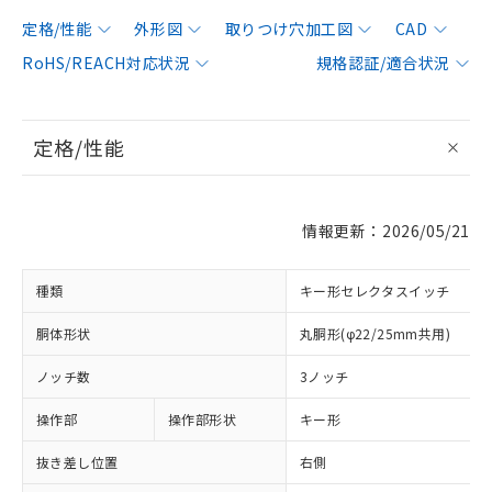
定格/性能
外形図
取りつけ穴加工図
CAD
RoHS/REACH対応状況
規格認証/適合状況
定格/性能
情報更新：2026/05/21
種類
キー形セレクタスイッチ
胴体形状
丸胴形(φ22/25mm共用)
ノッチ数
3ノッチ
操作部
操作部形状
キー形
抜き差し位置
右側