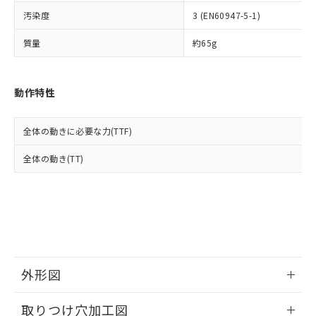
イソブチル) : 1000ppm、 BBP(フタル酸ブチルベンジ
△
一定数には満たないが在庫あり
いよう必要な手段を講じます。
ムロン制御機器販売店・当社販売員に
(DIBP) 1000ppm以下
ル) : 1000ppm、
汚染度
3 (EN60947-5-1)
当社は貴社製品を、核兵器、ミサイ
但し、RoHS指令で産業用監視および制御機器に対する
DEHP(フタル酸ビス(2-エチルヘキシル)) : 1000ppm
ご相談ください。
適用除外項目は除く。
ル、化学兵器、生物兵器またはその他
－
在庫なし(最新の在庫状況につ
オムロン制御機器販売店や当社販売拠
フタル酸エステル類の４物質については閾値を超える意
質量
約65g
武器並びにこれらの製造装置等に一切
いては、お客様のお取引先、ま
図的な使用がないことを確認しています。
点は「
販売ネットワーク
」をご確認
※2 環境保護使用期限
使用いたしません。
たはお客様担当のオムロン制御
ください。
当社は、貴社製品を第三者に販売する
機器販売店・当社販売員にご確
在庫状況および標準価格結果を当社の
※2 対応予定月
動作特性
「ｅ」：有害物質（10物質）のすべてが基
場合は、上記1、2および3の内容を当
認ください)
事前の承諾なく第三者に漏洩または開
準値以下であることを示します。
該第三者に通知します。また当社は、
示しないようお願いします。
部品在庫の切り替え状況などにより、予定
「10」：通常の使用状況下において有害物
販売先および販売に係わる関係者が違
マイパーツ機能（部品リスト作成サー
空
受注生産機種、また在庫状況の
全体の動きに必要な力(TTF)
月が前後することがあります。
質が外部に漏えいし、環境に深刻な影響を
法に輸出するおそれがある場合は、取
ビス）をご利用いただくには、I-Web
白
情報を公開していない機種
及ぼさない年数を意味します。
り引きをいたしません。
メンバーズにご登録されている必要が
全体の動き(TT)
「－」：未確認です。当社販売部門へお問
あります。
い合わせください。
お客様が当ウェブサイト上で当社にご
※3 非含有証明書ダウンロード
登録された部品リストについて、当社
および当社の共同利用者が、当社の製
下記の非含有証明書をダウンロードするこ
品・サービスに関するお客様との取
とができます。
合意する
キャンセル
引・商談に必要な範囲で利用すること
をご了承ください。
EU RoHS指令（10物質）の非含有証明書
外形図
※当社の共同利用者とは、
"個人情報
51物質の非含有証明書（当社基準）
の共同利用に関して"
の「1.共同利
情報更新：2026/05/21
※本証明書は発行日時点で非含有を証明す
用者の範囲」に記載されている法人を
取りつけ穴加工図
るもので、過去に遡って非含有を証明する