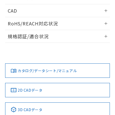
指します。
ものではありません。
情報更新：2026/05/21
CAD
また、RoHS指令のフタル酸エステル類４
物質の対応では、対応完了までの期間は出
ログイン/会員登録いただくと、CADデータをダウンロー
荷製品に未対応品が混在することから備考
RoHS/REACH対応状況
ドすることができます。
欄に対応日を記載しておりました。
既に当社にて対応品への在庫切替を完了
情報更新：2026/7/29
規格認証/適合状況
していることから、特段のことがない限
り、2022年1月12日より割愛しておりま
ログイン/会員登録
EU RoHS
注意事項・凡例
UL認証
す。
CSA認証
CEマーキング
Yes
Yes
Yes
対応状況
対応予定月
※1
※2
ダウンロードデータをご利用いただく前に、以下を必ずお読
みください。
カタログ/データシート/マニュアル
対応済み
ソフトウェアの使用条件
LR型式承認
DNV型式承認
BV型式承認
KR型式承
（イギリス
（ノルウェー
（フランス
（韓国
船舶規格）
船舶規格）
船舶規格）
船舶規格
中国 RoHS
注意事項・凡例
2D CADデータ
No
No
No
No
中国 RoHS表
※1 ※2
3D CADデータ