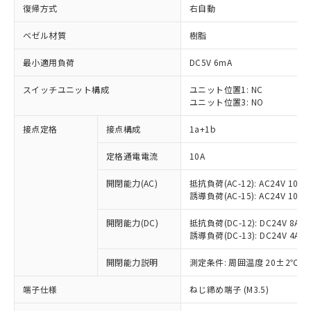
復帰方式
右自動
ベゼル材質
樹脂
最小適用負荷
DC5V 6mA
スイッチユニット構成
ユニット位置1: NC
ユニット位置3: NO
接点定格
接点構成
1a+1b
定格通電電流
10A
開閉能力(AC)
抵抗負荷(AC-12): AC24V 10A/A
誘導負荷(AC-15): AC24V 10A/AC
開閉能力(DC)
抵抗負荷(DC-12): DC24V 8A/DC
誘導負荷(DC-13): DC24V 4A/DC
※1 対応状況
開閉能力説明
測定条件: 周囲温度 20±2℃、
対応済み：EU RoHS指令（10物質）の
非含有に対応した製品が提供可能な商品で
端子仕様
ねじ締め端子 (M3.5)
す。