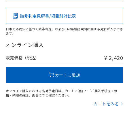
この製品の規格認証/適合状況ページへ
Pb
Hg
Cd
Cr(VI)
その他の認証はこちらのページからご検索ください
該非判定見解書/項目別対比表
X
O
O
O
日本の外為法に基づく該非判定、およびEAR再輸出規制に関する見解が入手でき
ます。
"対応済み"や非含有の記載がされた商品であっても、流通
在庫等で未対応品が混在する可能性があります。
オンライン購入
非含有品が必要な際は、弊社営業部門もしくは販売店へお
問い合わせください。
¥ 2,420
販売価格（税込）
この製品のRoHS/REACH対応状況ページへ
カートに追加
オンライン購入における出荷予定日は、カートに追加～「ご購入手続き：価
格・納期の確認」画面にてご確認ください。
カートをみる