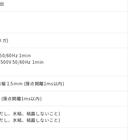
子台
ご相談ください。
は満たないが在庫あり
製品を第三者に販売する場合は、上記1、2および3の内容を当該第
機器販売店や当社販売拠点は「
販売ネットワーク
」をご確認くだ
販売先および販売に係わる関係者が違法に輸出するおそれがある場
用期限
び標準価格結果を当社の事前の承諾なく第三者に漏洩または開示し
え状況などにより、予定月が前後することがあります。
(最新の在庫状況については、お客様のお取引先、またはお客様担当
（10物質）のすべてが基準値以下であることを示します。
店・当社販売員にご確認ください)
能（部品リスト作成サービス）をご利用いただくには、I-Webメン
使用状況下において有害物質が外部に漏えいし、環境に深刻な影響を
あります。
メガ)
機種、また在庫状況の情報を公開していない機種
ェブサイト上で当社にご登録された部品リストについて、当社およ
書ダウンロード
す。当社販売部門へお問い合わせください。
品・サービスに関するお客様との取引・商談に必要な範囲で利用す
合意する
キャンセル
0/60Hz 1min
書をダウンロードすることができます。
0V 50/60Hz 1min
利用者とは、
"個人情報の共同利用に関して"
の「1.共同利用者の
します。
10物質）の非含有証明書
明書（当社基準）
振幅 1.5mm (接点開離1ms以内)
日時点で非含有を証明するもので、過去に遡って非含有を証明するも
令のフタル酸エステル類４物質の対応では、対応完了までの期間は出
備考欄に対応日を記載しておりました。
2
(接点開離1ms以内)
品への在庫切替を完了していることから、特段のことがない限り、20
す。
 (ただし、氷結、結露しないこと)
 (ただし、氷結、結露しないこと)