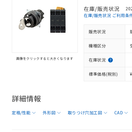
在庫/販売状況
20
在庫/販売状況 ご利用条
販売状況
機種区分
画像をクリックすると大きくなります
在庫状況
標準価格(税別)
詳細情報
定格/性能
外形図
取りつけ穴加工図
CAD