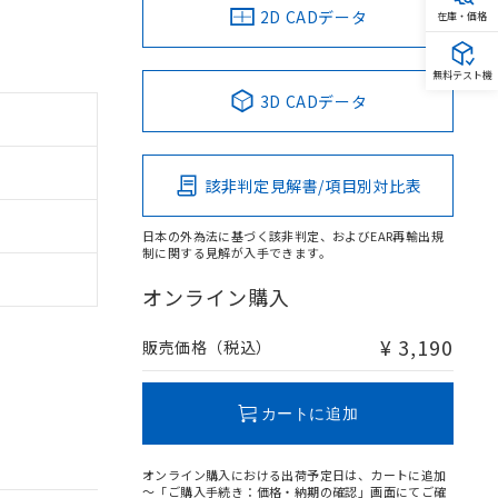
2D CADデータ
在庫・価格
無料テスト機
3D CADデータ
該非判定見解書/項目別対比表
日本の外為法に基づく該非判定、およびEAR再輸出規
制に関する見解が入手できます。
オンライン購入
¥ 3,190
販売価格（税込）
カートに追加
オンライン購入における出荷予定日は、カートに追加
～「ご購入手続き：価格・納期の確認」画面にてご確