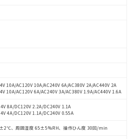
 RoHS指令（10物質）の非含有に対応した製品が提供可能な商品です
oHS指令（10物質）の非含有に対応した製品に切り替える予定のある
 RoHS指令（10物質）の非含有に非対応の商品で、対応品を出す予
 RoHS指令（10物質）の非含有の対応状況を調査中または確認中の
ンス料など無形物で、有害物質有無と関係のない商品です。
○×表
より、非含有部品としていたものが、含有品と判明した場合などやむ
V 10A/AC120V 10A/AC240V 6A/AC380V 2A/AC440V 2A
みいただき、同意のうえご利用ください。
材料含有率が中国RoHSの基準値以下であることを示します。
 10A/AC120V 6A/AC240V 3A/AC380V 1.9A/AC440V 1.6A
材料含有率が中国RoHSの基準値を超えていることを示します。
、当社制御機器事業取扱商品の当社在庫状況および標準価格(税抜)
ら貴社製品のうち、外国為替および外国貿易法に定める商品（以下｢
質）：
す。当社販売部門へお問い合わせください。
 水銀(Hg) 1000ppm以下、 カドミウム(Cd) 100ppm以下、
たは国外への提供する場合は、日本国政府の輸出許可(または役務取
V 8A/DC120V 2.2A/DC240V 1.1A
000ppm以下、ポリ臭化ビフェニル類(PBB) 1000ppm以下、ポリ臭化ジフェニルエーテル類(P
事業取扱商品の中には、本サービスの対象外となる商品もあること
手続きをとります。
V 4A/DC120V 1.1A/DC240V 0.55A
キシル) (DEHP)(別名：DOP) 1000ppm以下、フタル酸ブチルベンジル（BBP） 100
(GB/T26572)：
以下、フタル酸ジイソブチル (DIBP) 1000ppm以下
び標準価格照会結果は、記載している更新日時点での社内データに
物を破棄する場合は、完全に破砕するなど、違法に輸出されないよ
(水銀) : 1000ppm、 Cd(カドミウム) : 100ppm、
業用監視および制御機器に対する適用除外項目は除く。
覧された時点での実際の在庫および標準価格とは異なる場合がある
1000ppm、 PBBs(ポリ臭化ビフェニル類) : 1000ppm、 PBDEs(ポリ臭化ジフェニルエーテル類
物質については閾値を超える意図的な使用がないことを確認しています。
0±2℃、周囲湿度 65±5%RH、操作ひん度 30回/min
上の在庫あり
 1000ppm、 DIBP(フタル酸ジイソブチル) : 1000ppm、 BBP(フタル酸ブチルベンジル) :
品を、核兵器、ミサイル、化学兵器、生物兵器またはその他武器並
チルヘキシル)) : 1000ppm
況および標準価格はお客様のお取引先、またはお客様担当のオムロ
用いたしません。