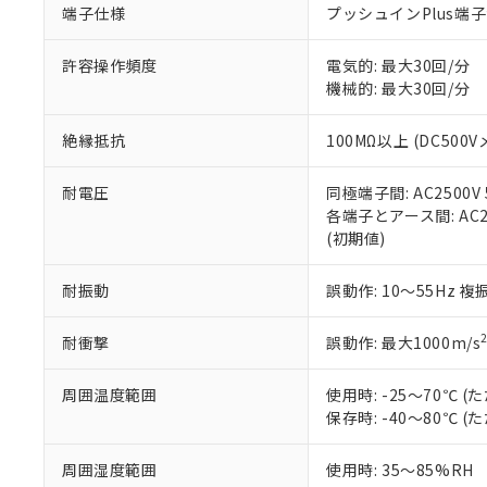
端子仕様
プッシュインPlus端
当社販売員に
※2 対応予定月
△
一定数に
当社は、貴社
オムロン制御
また当社は、
※2 環境保護使
在庫状況およ
部品在庫の切り替
たしません。
許容操作頻度
電気的: 最大30回/分
－
在庫なし
す。
機械的: 最大30回/分
「ｅ」：有害物質
機器販売
マイパーツ機
「10」：通常の
ている必要が
味します。
絶縁抵抗
100MΩ以上 (DC500V
空
受注生産
お客様が当ウ
※3 非含有証明
「－」：未確認で
白
が、当社の製
耐電圧
同極端子間: AC2500V 5
さい。
下記の非含有証明
各端子とアース間: AC250
※当社の共同
(初期値)
いる法人を指
EU RoHS指令（
51物質の非含有証
耐振動
誤動作: 10～55Hz 複
※本証明書は発行
また、RoHS指
混在することから
耐衝撃
誤動作: 最大1000m/s
既に当社にて対応
り割愛しておりま
周囲温度範囲
使用時: -25～70℃
保存時: -40～80℃
周囲湿度範囲
使用時: 35～85%RH