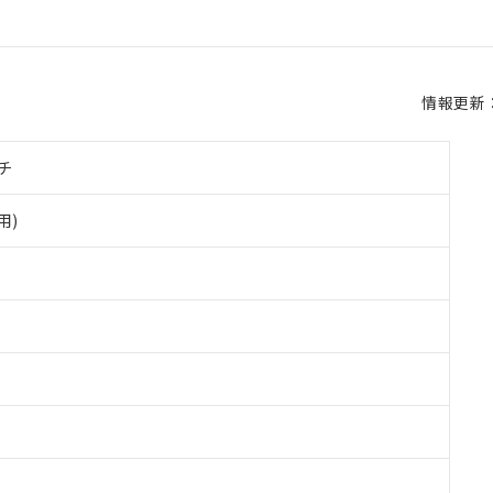
情報更新：2
チ
用)