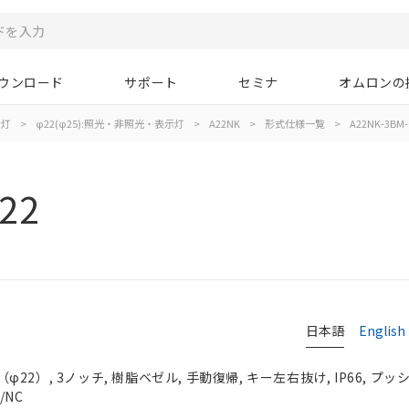
ウンロード
サポート
セミナ
オムロンの
示灯
>
φ22(φ25):照光・非照光・表示灯
>
A22NK
>
形式仕様一覧
>
A22NK-3BM-
22
日本語
English
2）, 3ノッチ, 樹脂ベゼル, 手動復帰, キー左右抜け, IP66, プッシ
/NC