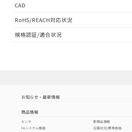
CAD
ログイン/会員登録いただくと、CADデータをダウンロ
RoHS/REACH対応状況
規格認証/適合状況
EU RoHS
注意事項・凡例
A22NK-3BM-01GA-P222についての規格認証/適合
員または販売店にお問い合わせください。
ダウンロードデータをご利用いただく前に、以下を必ずお読
対応状況
対応予定月
※1
※2
ソフトウェアの使用条件
対応済み
お知らせ・最新情報
中国 RoHS
注意事項・凡例
商品情報
中国 RoHS表
※1 ※2
センサ
新商品情報
FAシステム機器
在庫状況/標準価格