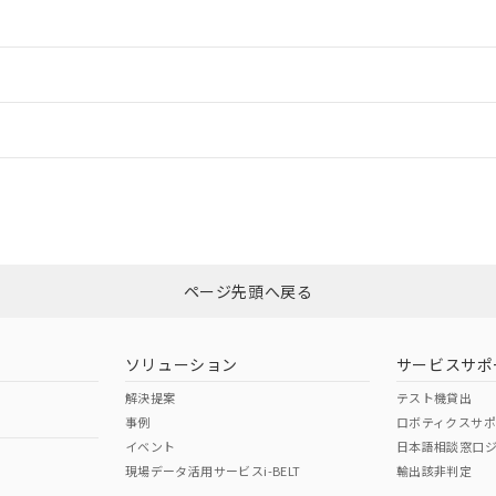
情報更新：2
ードすることができます。
情報更新：
ログイン/会員登録
状況については、「カスタマーサポートセンタ お客様相談室」または貴社担
みください。
非含有証明書
※3
ページ先頭へ戻る
ダウンロードはこちら
ソリューション
サービスサポ
解決提案
テスト機貸出
事例
ロボティクスサ
イベント
日本語相談窓口
現場データ活用サービスi-BELT
輸出該非判定