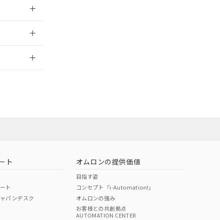
026/05/21
2026/7/29
当オムロン営業
お問い合わせ
ート
オムロンの提供価値
目指す姿
ポート
コンセプト「i-Automation!」
ジャパンデスク
オムロンの強み
お客様との共創拠点
AUTOMATION CENTER