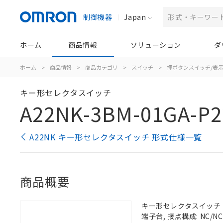
制御機器
Japan
ホーム
商品情報
ソリューション
ダ
ホーム
>
商品情報
>
商品カテゴリ
>
スイッチ
>
押ボタンスイッチ/表
キー形セレクタスイッチ
A22NK-3BM-01GA-P2
A22NK キー形セレクタスイッチ 形式仕様一覧
商品概要
キー形セレクタスイッチ（φ2
端子台, 接点構成: NC/NC