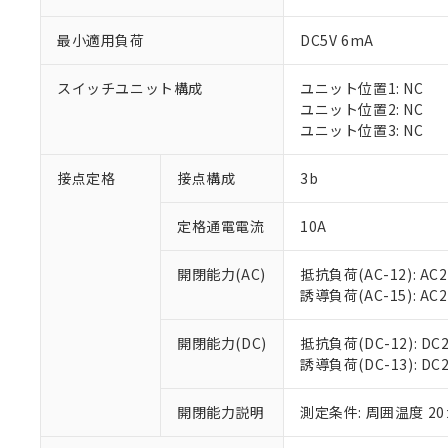
最小適用負荷
DC5V 6mA
スイッチユニット構成
ユニット位置1: NC
※1 対応状況
ユニット位置2: NC
ユニット位置3: NC
対応済み：EU
対応予定：EU R
接点定格
接点構成
3b
対応予定なし：EU
調査・確認中：EU
ご利用条件
定格通電電流
10A
非該当品：ライセ
※1 中国RoHS
仕入先様の事情に
開閉能力(AC)
抵抗負荷(AC-12): AC24
があります。
以下の条件をお読
「○」：最大均質
誘導負荷(AC-15): AC24V
「×」：最大均質
本サービスは
当社は、これ
*EU RoHS指令（10物
「－」：未確認で
鉛(Pb) 1000ppm以下、
くものです。
う）を輸出ま
開閉能力(DC)
抵抗負荷(DC-12): DC24
記
説明
六価クロム(Cr(Ⅵ)) 1
当社制御機器
などの必要な
誘導負荷(DC-13): DC24
フタル酸ビス(2-エチルヘ
号
*中国RoHS10物質の基準値 
ル（DBP） 1000ppm
在庫状況およ
当社は規制貨
Pb(鉛) :1000ppm、 Hg
但し、RoHS指令で産
のであり、閲
ます。
Cr(Ⅵ)(六価クロム) : 
フタル酸エステル類の４
開閉能力説明
測定条件: 周囲温度 2
○
一定数以
DBP(フタル酸ジブチル) :
い。
当社は貴社製
DEHP(フタル酸ビス(2-エ
正式な納期状
置等に一切使