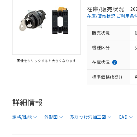
在庫/販売状況
20
在庫/販売状況 ご利用条
販売状況
機種区分
画像をクリックすると大きくなります
在庫状況
標準価格(税別)
詳細情報
定格/性能
外形図
取りつけ穴加工図
CAD