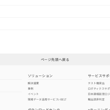
ードすることができます。
情報更新：
ログイン/会員登録
状況については、「カスタマーサポートセンタ お客様相談室」または貴社担
みください。
非含有証明書
※3
ページ先頭へ戻る
ダウンロードはこちら
ソリューション
サービスサポ
解決提案
テスト機貸出
事例
ロボティクスサ
イベント
日本語相談窓口
現場データ活用サービスi-BELT
輸出該非判定
I)
PBBs
PBDEs
DBP
ダウンロードセンタ
eラーニング