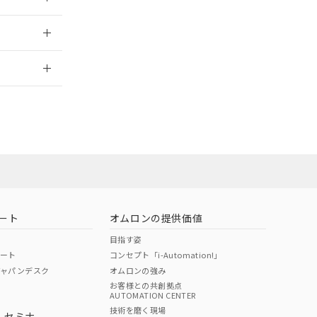
2026/7/29
当オムロン営業
お問い合わせ
ート
オムロンの提供価値
目指す姿
ポート
コンセプト「i-Automation!」
ジャパンデスク
オムロンの強み
お客様との共創拠点
AUTOMATION CENTER
DIBP
BBP
DEHP
環境保護
技術を磨く現場
・セミナ