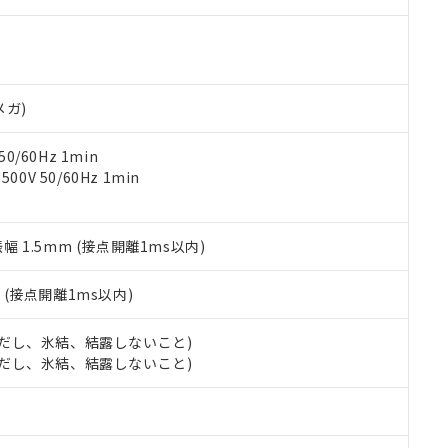
ご相談ください。
は満たないが在庫あり
製品を第三者に販売する場合は、上記1、2および3の内容を当該第
機器販売店や当社販売拠点は「
販売ネットワーク
」をご確認くだ
販売先および販売に係わる関係者が違法に輸出するおそれがある場
用期限
び標準価格結果を当社の事前の承諾なく第三者に漏洩または開示し
え状況などにより、予定月が前後することがあります。
(最新の在庫状況については、お客様のお取引先、またはお客様担当
（10物質）のすべてが基準値以下であることを示します。
店・当社販売員にご確認ください)
能（部品リスト作成サービス）をご利用いただくには、I-Webメン
使用状況下において有害物質が外部に漏えいし、環境に深刻な影響を
メガ)
あります。
機種、また在庫状況の情報を公開していない機種
ェブサイト上で当社にご登録された部品リストについて、当社およ
書ダウンロード
す。当社販売部門へお問い合わせください。
品・サービスに関するお客様との取引・商談に必要な範囲で利用す
0/60Hz 1min
合意する
キャンセル
書をダウンロードすることができます。
0V 50/60Hz 1min
利用者とは、
"個人情報の共同利用に関して"
の「1.共同利用者の
します。
10物質）の非含有証明書
明書（当社基準）
振幅 1.5mm (接点開離1ms以内)
日時点で非含有を証明するもので、過去に遡って非含有を証明するも
令のフタル酸エステル類４物質の対応では、対応完了までの期間は出
2
(接点開離1ms以内)
備考欄に対応日を記載しておりました。
品への在庫切替を完了していることから、特段のことがない限り、20
 (ただし、氷結、結露しないこと)
す。
 (ただし、氷結、結露しないこと)