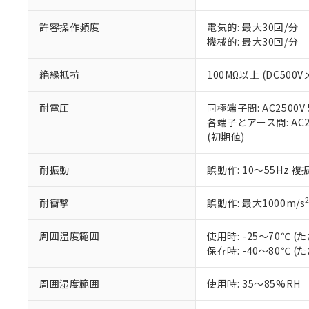
当社販売員に
※2 対応予定月
△
一定数に
当社は、貴社
オムロン制御
また当社は、
※2 環境保護使
許容操作頻度
電気的: 最大30回/分
在庫状況およ
部品在庫の切り替
たしません。
－
在庫なし
機械的: 最大30回/分
す。
「ｅ」：有害物質
機器販売
マイパーツ機
「10」：通常の
絶縁抵抗
100MΩ以上 (DC500V
ている必要が
味します。
空
受注生産
お客様が当ウ
※3 非含有証明
「－」：未確認で
白
が、当社の製
耐電圧
同極端子間: AC2500V 5
さい。
下記の非含有証明
各端子とアース間: AC250
※当社の共同
(初期値)
いる法人を指
EU RoHS指令（
51物質の非含有証
耐振動
誤動作: 10～55Hz 複
※本証明書は発行
また、RoHS指
耐衝撃
誤動作: 最大1000m/s
混在することから
既に当社にて対応
周囲温度範囲
使用時: -25～70℃
り割愛しておりま
保存時: -40～80℃
周囲湿度範囲
使用時: 35～85%RH