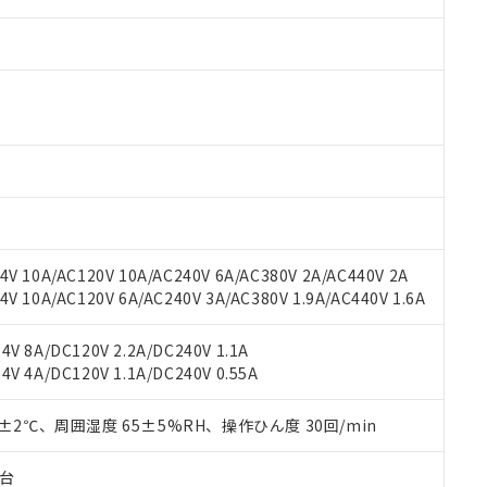
 RoHS指令（10物質）の非含有に対応した製品が提供可能な商品です
oHS指令（10物質）の非含有に対応した製品に切り替える予定のある
 RoHS指令（10物質）の非含有に非対応の商品で、対応品を出す予
 RoHS指令（10物質）の非含有の対応状況を調査中または確認中の
ンス料など無形物で、有害物質有無と関係のない商品です。
○×表
より、非含有部品としていたものが、含有品と判明した場合などやむ
V 10A/AC120V 10A/AC240V 6A/AC380V 2A/AC440V 2A
みいただき、同意のうえご利用ください。
 10A/AC120V 6A/AC240V 3A/AC380V 1.9A/AC440V 1.6A
材料含有率が中国RoHSの基準値以下であることを示します。
材料含有率が中国RoHSの基準値を超えていることを示します。
、当社制御機器事業取扱商品の当社在庫状況および標準価格(税抜)
ら貴社製品のうち、外国為替および外国貿易法に定める商品（以下｢
質）：
す。当社販売部門へお問い合わせください。
V 8A/DC120V 2.2A/DC240V 1.1A
 水銀(Hg) 1000ppm以下、 カドミウム(Cd) 100ppm以下、
たは国外への提供する場合は、日本国政府の輸出許可(または役務取
000ppm以下、ポリ臭化ビフェニル類(PBB) 1000ppm以下、ポリ臭化ジフェニルエーテル類(P
V 4A/DC120V 1.1A/DC240V 0.55A
事業取扱商品の中には、本サービスの対象外となる商品もあること
手続きをとります。
キシル) (DEHP)(別名：DOP) 1000ppm以下、フタル酸ブチルベンジル（BBP） 100
(GB/T26572)：
以下、フタル酸ジイソブチル (DIBP) 1000ppm以下
び標準価格照会結果は、記載している更新日時点での社内データに
物を破棄する場合は、完全に破砕するなど、違法に輸出されないよ
(水銀) : 1000ppm、 Cd(カドミウム) : 100ppm、
業用監視および制御機器に対する適用除外項目は除く。
覧された時点での実際の在庫および標準価格とは異なる場合がある
0±2℃、周囲湿度 65±5%RH、操作ひん度 30回/min
1000ppm、 PBBs(ポリ臭化ビフェニル類) : 1000ppm、 PBDEs(ポリ臭化ジフェニルエーテル類
物質については閾値を超える意図的な使用がないことを確認しています。
上の在庫あり
 1000ppm、 DIBP(フタル酸ジイソブチル) : 1000ppm、 BBP(フタル酸ブチルベンジル) :
品を、核兵器、ミサイル、化学兵器、生物兵器またはその他武器並
チルヘキシル)) : 1000ppm
況および標準価格はお客様のお取引先、またはお客様担当のオムロ
用いたしません。
子台