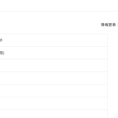
情報更新：2
チ
用)