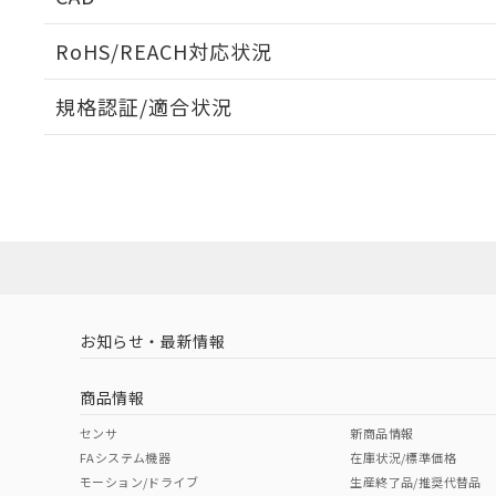
ログイン/会員登録いただくと、CADデータをダウンロ
RoHS/REACH対応状況
規格認証/適合状況
EU RoHS
注意事項・凡例
A22NK-3BM-01GA-P101についての規格認証/適合
員または販売店にお問い合わせください。
ダウンロードデータをご利用いただく前に、以下を必ずお読
対応状況
対応予定月
※1
※2
ソフトウェアの使用条件
対応済み
お知らせ・最新情報
中国 RoHS
注意事項・凡例
商品情報
中国 RoHS表
※1 ※2
センサ
新商品情報
FAシステム機器
在庫状況/標準価格
Pb
Hg
Cd
Cr(V
モーション/ドライブ
生産終了品/推奨代替品