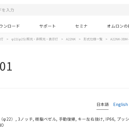
ウンロード
サポート
セミナ
オムロンの
示灯
>
φ22(φ25):照光・非照光・表示灯
>
A22NK
>
形式仕様一覧
>
A22NK-3BM-
01
日本語
English
2）, 3ノッチ, 樹脂ベゼル, 手動復帰, キー左右抜け, IP66, プッシ
NO