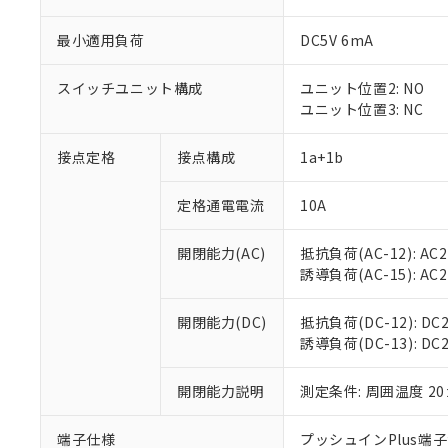
最小適用負荷
DC5V 6mA
スイッチユニット構成
ユニット位置2: NO
ユニット位置3: NC
接点定格
接点構成
1a+1b
定格通電電流
10A
※1 対応状況
開閉能力(AC)
抵抗負荷(AC-12): AC24
誘導負荷(AC-15): AC24V
対応済み：EU
対応予定：EU R
対応予定なし：EU
開閉能力(DC)
抵抗負荷(DC-12): DC24
調査・確認中：EU
誘導負荷(DC-13): DC24
ご利用条件
非該当品：ライセ
※1 中国RoHS
仕入先様の事情に
開閉能力説明
測定条件: 周囲温度 2
があります。
以下の条件をお読
「○」：最大均質
「×」：最大均質
端子仕様
プッシュインPlus端
本サービスは
当社は、これ
*EU RoHS指令（10物