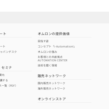
お問い合わせ
ート
オムロンの提供価値
目指す姿
ポート
コンセプト「i-Automation!」
ジャパンデスク
オムロンの強み
お客様との共創拠点
AUTOMATION CENTER
DIBP
BBP
DEHP
環境保護
技術を磨く現場
・セミナ
使用期限
案内
販売ネットワーク
講する
O
O
O
10
国内販売ネットワーク
ス一覧（PDF）
海外販売ネットワーク
オンラインストア