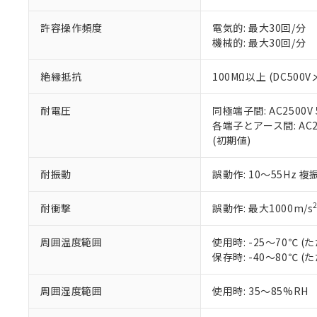
「－」：未確認で
鉛(Pb) 1000ppm以下、
くものです。
う）を輸出ま
記
説明
六価クロム(Cr(Ⅵ)) 1
許容操作頻度
電気的: 最大30回/分
当社制御機器
などの必要な
フタル酸ビス(2-エチルヘ
号
*中国RoHS10物質の基準値 
ル（DBP） 1000ppm
機械的: 最大30回/分
在庫状況およ
当社は規制貨
Pb(鉛) :1000ppm、 Hg
但し、RoHS指令で産
のであり、閲
ます。
Cr(Ⅵ)(六価クロム) : 
フタル酸エステル類の４
○
一定数以
DBP(フタル酸ジブチル) :
い。
当社は貴社製
絶縁抵抗
100MΩ以上 (DC500V
DEHP(フタル酸ビス(2-エ
正式な納期状
置等に一切使
当社販売員に
※2 対応予定月
△
一定数に
当社は、貴社
耐電圧
同極端子間: AC2500V 5
オムロン制御
また当社は、
※2 環境保護使
各端子とアース間: AC250
在庫状況およ
部品在庫の切り替
たしません。
－
在庫なし
(初期値)
す。
「ｅ」：有害物質
機器販売
マイパーツ機
「10」：通常の
耐振動
誤動作: 10～55Hz 複
ている必要が
味します。
空
受注生産
お客様が当ウ
※3 非含有証明
「－」：未確認で
白
が、当社の製
耐衝撃
誤動作: 最大1000m/s
さい。
下記の非含有証明
※当社の共同
周囲温度範囲
使用時: -25～70℃
いる法人を指
EU RoHS指令（
保存時: -40～80℃
51物質の非含有証
※本証明書は発行
周囲湿度範囲
使用時: 35～85%RH
また、RoHS指
混在することから