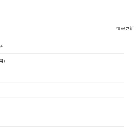
情報更新：2
チ
用)