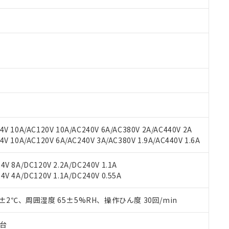
V 10A/AC120V 10A/AC240V 6A/AC380V 2A/AC440V 2A
 10A/AC120V 6A/AC240V 3A/AC380V 1.9A/AC440V 1.6A
 RoHS指令（10物質）の非含有に対応した製品が提供可能な商品です
oHS指令（10物質）の非含有に対応した製品に切り替える予定のある
 RoHS指令（10物質）の非含有に非対応の商品で、対応品を出す予
V 8A/DC120V 2.2A/DC240V 1.1A
 RoHS指令（10物質）の非含有の対応状況を調査中または確認中の
V 4A/DC120V 1.1A/DC240V 0.55A
ンス料など無形物で、有害物質有無と関係のない商品です。
○×表
より、非含有部品としていたものが、含有品と判明した場合などやむ
0±2℃、周囲湿度 65±5%RH、操作ひん度 30回/min
みいただき、同意のうえご利用ください。
材料含有率が中国RoHSの基準値以下であることを示します。
材料含有率が中国RoHSの基準値を超えていることを示します。
子台
、当社制御機器事業取扱商品の当社在庫状況および標準価格(税抜)
ら貴社製品のうち、外国為替および外国貿易法に定める商品（以下｢
質）：