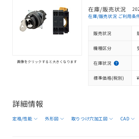
在庫/販売状況
20
在庫/販売状況 ご利用条
販売状況
機種区分
画像をクリックすると大きくなります
在庫状況
標準価格(税別)
詳細情報
定格/性能
外形図
取りつけ穴加工図
CAD