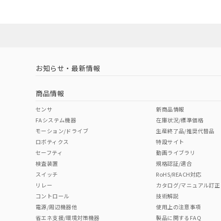
ダウンロードデータをご利用いただく前に、以下を必ずお読
対応状況
対応予定月
※1
※2
ソフトウェアの使用条件
対応済み
お知らせ・最新情報
中国 RoHS
注意事項・凡例
商品情報
中国 RoHS表
※1 ※2
センサ
新商品情報
FAシステム機器
在庫状況/標準価格
Pb
Hg
Cd
Cr(V
モーション/ドライブ
生産終了品/推奨代替品
ロボティクス
特設サイト
セーフティ
動画ライブラリ
検査装置
規格認証/適合
X
O
O
O
スイッチ
RoHS/REACH対応
リレー
カタログ/マニュアル訂正
コントロール
技術解説
"対応済み"や非含有の記載がされた商品であっても、流通
電源/周辺機器他
使用上の注意事項
非含有品が必要な際は、弊社営業部門もしくは販売店へお
省エネ支援/環境対策機器
製品に関するFAQ