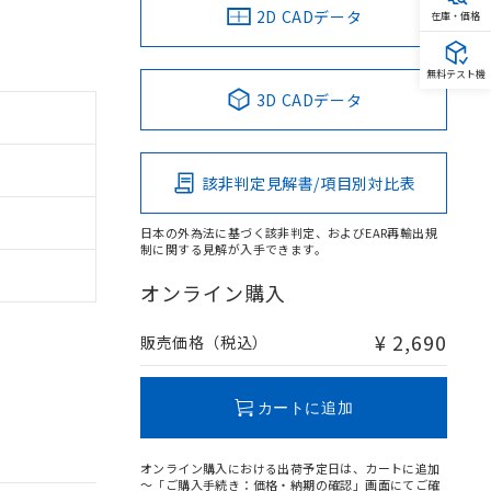
2D CADデータ
在庫・価格
無料テスト機
3D CADデータ
該非判定見解書/項目別対比表
日本の外為法に基づく該非判定、およびEAR再輸出規
制に関する見解が入手できます。
オンライン購入
¥ 2,690
販売価格（税込）
カートに追加
オンライン購入における出荷予定日は、カートに追加
～「ご購入手続き：価格・納期の確認」画面にてご確