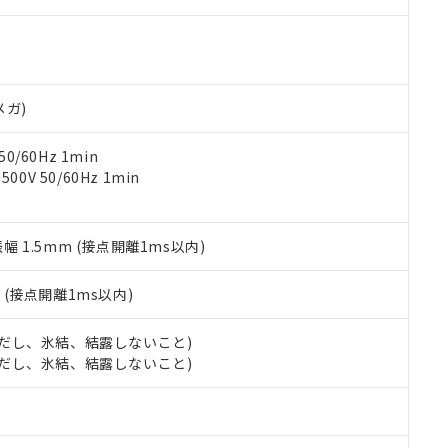
す。当社販売部門へお問い合わせください。
 水銀(Hg) 1000ppm以下、 カドミウム(Cd) 100ppm以下、
たは国外への提供する場合は、日本国政府の輸出許可(または役務取
000ppm以下、ポリ臭化ビフェニル類(PBB) 1000ppm以下、ポリ臭化ジフェニルエーテル類(P
事業取扱商品の中には、本サービスの対象外となる商品もあること
手続きをとります。
キシル) (DEHP)(別名：DOP) 1000ppm以下、フタル酸ブチルベンジル（BBP） 100
(GB/T26572)：
以下、フタル酸ジイソブチル (DIBP) 1000ppm以下
び標準価格照会結果は、記載している更新日時点での社内データに
物を破棄する場合は、完全に破砕するなど、違法に輸出されないよ
(水銀) : 1000ppm、 Cd(カドミウム) : 100ppm、
業用監視および制御機器に対する適用除外項目は除く。
覧された時点での実際の在庫および標準価格とは異なる場合がある
1000ppm、 PBBs(ポリ臭化ビフェニル類) : 1000ppm、 PBDEs(ポリ臭化ジフェニルエーテル類
物質については閾値を超える意図的な使用がないことを確認しています。
上の在庫あり
 1000ppm、 DIBP(フタル酸ジイソブチル) : 1000ppm、 BBP(フタル酸ブチルベンジル) :
品を、核兵器、ミサイル、化学兵器、生物兵器またはその他武器並
メガ)
チルヘキシル)) : 1000ppm
況および標準価格はお客様のお取引先、またはお客様担当のオムロ
用いたしません。
ご相談ください。
は満たないが在庫あり
製品を第三者に販売する場合は、上記1、2および3の内容を当該第
0/60Hz 1min
機器販売店や当社販売拠点は「
販売ネットワーク
」をご確認くだ
販売先および販売に係わる関係者が違法に輸出するおそれがある場
用期限
0V 50/60Hz 1min
び標準価格結果を当社の事前の承諾なく第三者に漏洩または開示し
え状況などにより、予定月が前後することがあります。
(最新の在庫状況については、お客様のお取引先、またはお客様担当
（10物質）のすべてが基準値以下であることを示します。
店・当社販売員にご確認ください)
能（部品リスト作成サービス）をご利用いただくには、I-Webメン
使用状況下において有害物質が外部に漏えいし、環境に深刻な影響を
振幅 1.5mm (接点開離1ms以内)
あります。
機種、また在庫状況の情報を公開していない機種
ェブサイト上で当社にご登録された部品リストについて、当社およ
書ダウンロード
す。当社販売部門へお問い合わせください。
品・サービスに関するお客様との取引・商談に必要な範囲で利用す
2
(接点開離1ms以内)
合意する
キャンセル
書をダウンロードすることができます。
利用者とは、
"個人情報の共同利用に関して"
の「1.共同利用者の
 (ただし、氷結、結露しないこと)
します。
10物質）の非含有証明書
 (ただし、氷結、結露しないこと)
明書（当社基準）
日時点で非含有を証明するもので、過去に遡って非含有を証明するも
令のフタル酸エステル類４物質の対応では、対応完了までの期間は出
備考欄に対応日を記載しておりました。