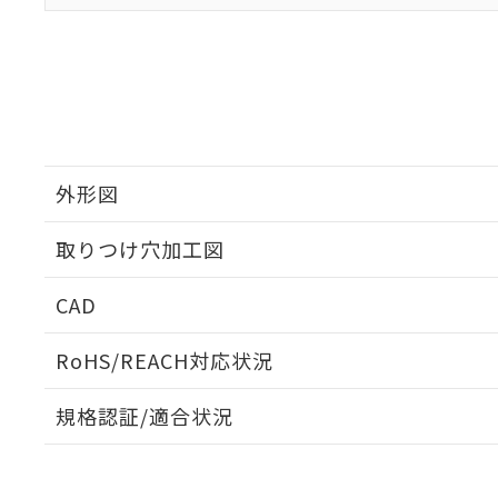
外形図
取りつけ穴加工図
CAD
ログイン/会員登録いただくと、CADデータをダウンロ
RoHS/REACH対応状況
規格認証/適合状況
EU RoHS
注意事項・凡例
A22NK-3BM-01GA-P012についての規格認証/適合
員または販売店にお問い合わせください。