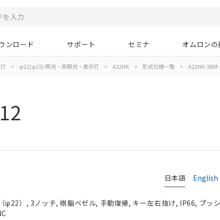
ウンロード
サポート
セミナ
オムロンの
示灯
>
φ22(φ25):照光・非照光・表示灯
>
A22NK
>
形式仕様一覧
>
A22NK-3BM-
12
日本語
English
2）, 3ノッチ, 樹脂ベゼル, 手動復帰, キー左右抜け, IP66, プッシ
NC