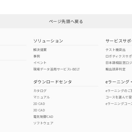
みください。
非含有証明書
※3
ページ先頭へ戻る
ダウンロードはこちら
ソリューション
サービスサポ
解決提案
テスト機貸出
事例
ロボティクスサ
イベント
日本語相談窓口
現場データ活用サービスi-BELT
輸出該非判定
I)
PBBs
PBDEs
DBP
ダウンロードセンタ
eラーニング
カタログ
eラーニングのご
マニュアル
コースを選んで受
O
O
O
2D CAD
eラーニングコー
3D CAD
電気制御CAD
在庫等で未対応品が混在する可能性があります。
ソフトウェア
問い合わせください。