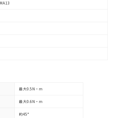
MA13
品への在庫切替を完了していることから、特段のことがない限り、20
す。
最大0.5N・m
最大0.6N・m
約45°