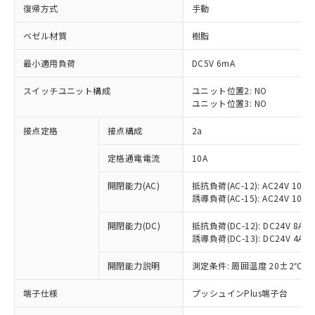
復帰方式
手動
ベゼル材質
樹脂
最小適用負荷
DC5V 6mA
スイッチユニット構成
ユニット位置2: NO
ユニット位置3: NO
接点定格
接点構成
2a
定格通電電流
10A
※1 対応状況
開閉能力(AC)
抵抗負荷(AC-12): AC24V 10A/A
誘導負荷(AC-15): AC24V 10A/AC
対応済み：EU RoHS指令（10物質）の
非含有に対応した製品が提供可能な商品で
開閉能力(DC)
抵抗負荷(DC-12): DC24V 8A/DC
す。
誘導負荷(DC-13): DC24V 4A/DC
対応予定：EU RoHS指令（10物質）の非含
ご利用条件
有に対応した製品に切り替える予定のある
開閉能力説明
測定条件: 周囲温度 20±2℃、
商品です。
端子仕様
プッシュインPlus端子台
対応予定なし：EU RoHS指令（10物質）の
以下の条件をお読みいただき、同意のうえ
非含有に非対応の商品で、対応品を出す予