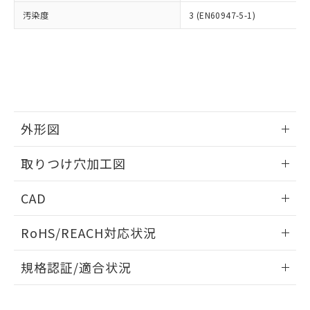
当社は、貴社製品を第三者に販売する
機器販売店・当社販売員にご確
在庫状況および標準価格結果を当社の
汚染度
3 (EN60947-5-1)
※2 対応予定月
「ｅ」：有害物質（10物質）のすべてが基
場合は、上記1、2および3の内容を当
認ください)
事前の承諾なく第三者に漏洩または開
準値以下であることを示します。
該第三者に通知します。また当社は、
示しないようお願いします。
部品在庫の切り替え状況などにより、予定
「10」：通常の使用状況下において有害物
販売先および販売に係わる関係者が違
マイパーツ機能（部品リスト作成サー
空
受注生産機種、また在庫状況の
月が前後することがあります。
質が外部に漏えいし、環境に深刻な影響を
法に輸出するおそれがある場合は、取
ビス）をご利用いただくには、I-Web
白
情報を公開していない機種
及ぼさない年数を意味します。
り引きをいたしません。
メンバーズにご登録されている必要が
「－」：未確認です。当社販売部門へお問
あります。
い合わせください。
お客様が当ウェブサイト上で当社にご
※3 非含有証明書ダウンロード
外形図
登録された部品リストについて、当社
および当社の共同利用者が、当社の製
下記の非含有証明書をダウンロードするこ
情報更新：2026/05/21
品・サービスに関するお客様との取
取りつけ穴加工図
とができます。
合意する
キャンセル
引・商談に必要な範囲で利用すること
をご了承ください。
情報更新：2026/05/21
EU RoHS指令（10物質）の非含有証明書
CAD
※当社の共同利用者とは、
"個人情報
51物質の非含有証明書（当社基準）
の共同利用に関して"
の「1.共同利
ログイン/会員登録いただくと、CADデータをダウンロー
※本証明書は発行日時点で非含有を証明す
用者の範囲」に記載されている法人を
RoHS/REACH対応状況
ドすることができます。
るもので、過去に遡って非含有を証明する
指します。
ものではありません。
情報更新：2026/7/29
規格認証/適合状況
また、RoHS指令のフタル酸エステル類４
物質の対応では、対応完了までの期間は出
ログイン/会員登録
EU RoHS
注意事項・凡例
A22NK-3BM-01GA-P011についての規格認証/適合状況につ
荷製品に未対応品が混在することから備考
いては、「カスタマーサポートセンタ お客様相談室」または