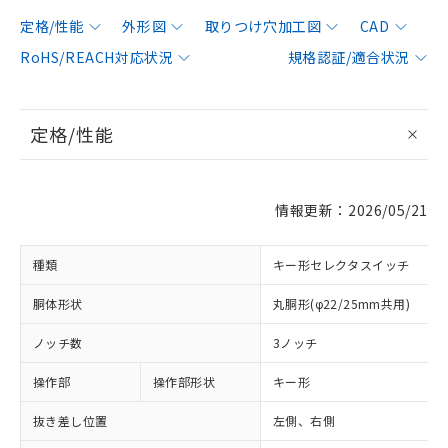
定格/性能
外形図
取りつけ穴加工図
CAD
RoHS/REACH対応状況
規格認証/適合状況
定格/性能
情報更新：2026/05/21
種類
キー形セレクタスイッチ
胴体形状
丸胴形(φ22/25mm共用)
ノッチ数
3ノッチ
操作部
操作部形状
キー形
抜き差し位置
左側、右側