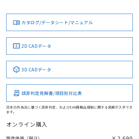
欄に対応日を記載しておりました。
貴社担当オムロン営業員または販売店にお問い合わせくださ
既に当社にて対応品への在庫切替を完了
対応状況
対応予定月
※1
※2
い。
ダウンロードデータをご利用いただく前に、以下を必ずお読
していることから、特段のことがない限
みください。
り、2022年1月12日より割愛しておりま
カタログ/データシート/マニュアル
対応済み
ソフトウェアの使用条件
す。
お問い合わせ
中国 RoHS
注意事項・凡例
2D CADデータ
中国 RoHS表
※1 ※2
3D CADデータ
Pb
Hg
Cd
Cr(VI)
該非判定見解書/項目別対比表
X
O
O
O
日本の外為法に基づく該非判定、およびEAR再輸出規制に関する見解が入手でき
ます。
"対応済み"や非含有の記載がされた商品であっても、流通
在庫等で未対応品が混在する可能性があります。
オンライン購入
非含有品が必要な際は、弊社営業部門もしくは販売店へお
問い合わせください。
¥ 2,690
販売価格（税込）