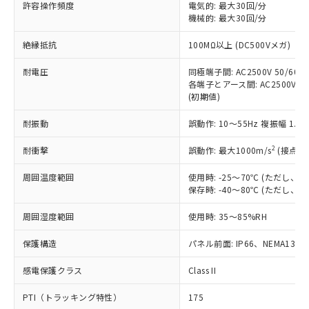
ご利用ください。
許容操作頻度
電気的: 最大30回/分
定はありません。
機械的: 最大30回/分
調査・確認中：EU RoHS指令（10物質）の
本サービスは、当社制御機器事業取扱
※1 中国RoHS○×表
非含有の対応状況を調査中または確認中の
絶縁抵抗
100MΩ以上 (DC500Vメガ)
商品の当社在庫状況および標準価格
商品です。
(税抜)を提供させていただくもので
「○」：最大均質材料含有率が中国RoHSの
非該当品：ライセンス料など無形物で、有
耐電圧
同極端子間: AC2500V 50/60Hz
す。
基準値以下であることを示します。
害物質有無と関係のない商品です。
各端子とアース間: AC2500V 50/
当社制御機器事業取扱商品の中には、
「×」：最大均質材料含有率が中国RoHSの
仕入先様の事情により、非含有部品として
(初期値)
本サービスの対象外となる商品もある
基準値を超えていることを示します。
いたものが、含有品と判明した場合などや
当社は、これら貴社製品のうち、外国
ことをご了承ください。
「－」：未確認です。当社販売部門へお問
耐振動
誤動作: 10～55Hz 複振幅 1.
むを得ず変更することがあります。
為替および外国貿易法に定める商品
在庫状況および標準価格照会結果は、
い合わせください。
（以下｢規制貨物等」という）を輸出
記載している更新日時点での社内デー
2
耐衝撃
誤動作: 最大1000m/s
(接点開
*EU RoHS指令（10物質）：
または国外への提供する場合は、日本
記
タに基づき作成されるものであり、閲
説明
鉛(Pb) 1000ppm以下、 水銀(Hg) 1000ppm以下、 カド
*中国RoHS10物質の基準値 (GB/T26572)：
国政府の輸出許可(または役務取引許
号
覧された時点での実際の在庫および標
ミウム(Cd) 100ppm以下、
周囲温度範囲
使用時: -25～70℃ (ただし
Pb(鉛) :1000ppm、 Hg(水銀) : 1000ppm、 Cd(カドミウ
可)を取得するなどの必要な手続きを
六価クロム(Cr(Ⅵ)) 1000ppm以下、ポリ臭化ビフェニル
ム) : 100ppm、
保存時: -40～80℃ (ただし
準価格とは異なる場合があることをご
類(PBB) 1000ppm以下、ポリ臭化ジフェニルエーテル類
Cr(Ⅵ)(六価クロム) : 1000ppm、 PBBs(ポリ臭化ビフェ
とります。
了承ください。
(PBDE) 1000ppm以下、フタル酸ビス(2-エチルヘキシ
○
一定数以上の在庫あり
ニル類) : 1000ppm、 PBDEs(ポリ臭化ジフェニルエーテ
当社は規制貨物を破棄する場合は、完
周囲湿度範囲
使用時: 35～85%RH
ル) (DEHP)(別名：DOP) 1000ppm以下、フタル酸ブチ
正式な納期状況および標準価格はお客
ル類) : 1000ppm、
ルベンジル（BBP） 1000ppm以下、フタル酸ジブチル
全に破砕するなど、違法に輸出されな
DBP(フタル酸ジブチル) : 1000ppm、 DIBP(フタル酸ジ
様のお取引先、またはお客様担当のオ
（DBP） 1000ppm以下、フタル酸ジイソブチル
イソブチル) : 1000ppm、 BBP(フタル酸ブチルベンジ
△
一定数には満たないが在庫あり
保護構造
パネル前面: IP66、NEMA13
いよう必要な手段を講じます。
ムロン制御機器販売店・当社販売員に
(DIBP) 1000ppm以下
ル) : 1000ppm、
当社は貴社製品を、核兵器、ミサイ
但し、RoHS指令で産業用監視および制御機器に対する
DEHP(フタル酸ビス(2-エチルヘキシル)) : 1000ppm
ご相談ください。
適用除外項目は除く。
感電保護クラス
Class II
ル、化学兵器、生物兵器またはその他
－
在庫なし(最新の在庫状況につ
オムロン制御機器販売店や当社販売拠
フタル酸エステル類の４物質については閾値を超える意
武器並びにこれらの製造装置等に一切
いては、お客様のお取引先、ま
図的な使用がないことを確認しています。
点は「
販売ネットワーク
」をご確認
PTI（トラッキング特性）
175
※2 環境保護使用期限
使用いたしません。
たはお客様担当のオムロン制御
ください。