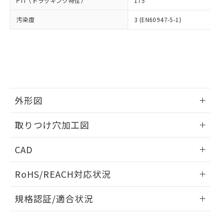
PTI（トラッキング特性）
175
たはお客様担当のオムロン制御
ください。
当社は、貴社製品を第三者に販売する
機器販売店・当社販売員にご確
在庫状況および標準価格結果を当社の
※2 対応予定月
「ｅ」：有害物質（10物質）のすべてが基
汚染度
3 (EN60947-5-1)
場合は、上記1、2および3の内容を当
認ください)
事前の承諾なく第三者に漏洩または開
準値以下であることを示します。
該第三者に通知します。また当社は、
示しないようお願いします。
部品在庫の切り替え状況などにより、予定
「10」：通常の使用状況下において有害物
販売先および販売に係わる関係者が違
マイパーツ機能（部品リスト作成サー
空
受注生産機種、また在庫状況の
月が前後することがあります。
質が外部に漏えいし、環境に深刻な影響を
法に輸出するおそれがある場合は、取
ビス）をご利用いただくには、I-Web
白
情報を公開していない機種
及ぼさない年数を意味します。
り引きをいたしません。
メンバーズにご登録されている必要が
「－」：未確認です。当社販売部門へお問
あります。
い合わせください。
お客様が当ウェブサイト上で当社にご
※3 非含有証明書ダウンロード
登録された部品リストについて、当社
外形図
および当社の共同利用者が、当社の製
下記の非含有証明書をダウンロードするこ
品・サービスに関するお客様との取
情報更新：2026/05/21
とができます。
取りつけ穴加工図
合意する
キャンセル
引・商談に必要な範囲で利用すること
をご了承ください。
情報更新：2026/05/21
EU RoHS指令（10物質）の非含有証明書
※当社の共同利用者とは、
"個人情報
CAD
51物質の非含有証明書（当社基準）
の共同利用に関して"
の「1.共同利
※本証明書は発行日時点で非含有を証明す
ログイン/会員登録いただくと、CADデータをダウンロー
用者の範囲」に記載されている法人を
RoHS/REACH対応状況
るもので、過去に遡って非含有を証明する
ドすることができます。
指します。
ものではありません。
情報更新：2026/7/29
また、RoHS指令のフタル酸エステル類４
規格認証/適合状況
物質の対応では、対応完了までの期間は出
ログイン/会員登録
EU RoHS
注意事項・凡例
荷製品に未対応品が混在することから備考