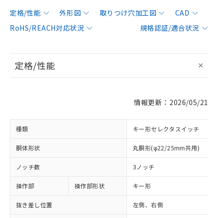
定格/性能
外形図
取りつけ穴加工図
CAD
RoHS/REACH対応状況
規格認証/適合状況
定格/性能
情報更新：2026/05/21
種類
キー形セレクタスイッチ
胴体形状
丸胴形(φ22/25mm共用)
ノッチ数
3ノッチ
操作部
操作部形状
キー形
抜き差し位置
左側、右側