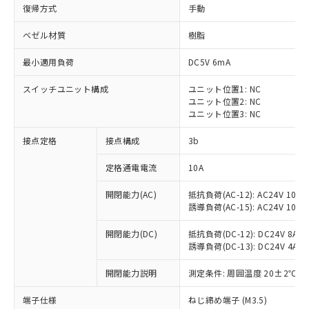
復帰方式
手動
ベゼル材質
樹脂
最小適用負荷
DC5V 6mA
スイッチユニット構成
ユニット位置1: NC
ユニット位置2: NC
ユニット位置3: NC
接点定格
接点構成
3b
定格通電電流
10A
※1 対応状況
開閉能力(AC)
抵抗負荷(AC-12): AC24V 10A/A
誘導負荷(AC-15): AC24V 10A/AC
対応済み：EU RoHS指令（10物質）の
非含有に対応した製品が提供可能な商品で
開閉能力(DC)
抵抗負荷(DC-12): DC24V 8A/DC
す。
誘導負荷(DC-13): DC24V 4A/DC
対応予定：EU RoHS指令（10物質）の非含
ご利用条件
有に対応した製品に切り替える予定のある
開閉能力説明
測定条件: 周囲温度 20±2℃、
商品です。
対応予定なし：EU RoHS指令（10物質）の
端子仕様
ねじ締め端子 (M3.5)
以下の条件をお読みいただき、同意のうえ