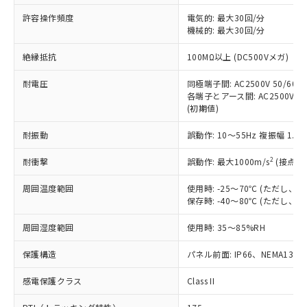
非含有に非対応の商品で、対応品を出す予
ご利用ください。
定はありません。
許容操作頻度
電気的: 最大30回/分
調査・確認中：EU RoHS指令（10物質）の
機械的: 最大30回/分
本サービスは、当社制御機器事業取扱
※1 中国RoHS○×表
非含有の対応状況を調査中または確認中の
商品の当社在庫状況および標準価格
絶縁抵抗
100MΩ以上 (DC500Vメガ)
商品です。
(税抜)を提供させていただくもので
「○」：最大均質材料含有率が中国RoHSの
非該当品：ライセンス料など無形物で、有
す。
耐電圧
同極端子間: AC2500V 50/60Hz
基準値以下であることを示します。
害物質有無と関係のない商品です。
当社制御機器事業取扱商品の中には、
各端子とアース間: AC2500V 50/
「×」：最大均質材料含有率が中国RoHSの
仕入先様の事情により、非含有部品として
(初期値)
本サービスの対象外となる商品もある
基準値を超えていることを示します。
いたものが、含有品と判明した場合などや
当社は、これら貴社製品のうち、外国
ことをご了承ください。
「－」：未確認です。当社販売部門へお問
むを得ず変更することがあります。
為替および外国貿易法に定める商品
耐振動
誤動作: 10～55Hz 複振幅 1.
在庫状況および標準価格照会結果は、
い合わせください。
（以下｢規制貨物等」という）を輸出
記載している更新日時点での社内デー
*EU RoHS指令（10物質）：
2
耐衝撃
誤動作: 最大1000m/s
(接点開
または国外への提供する場合は、日本
記
タに基づき作成されるものであり、閲
説明
鉛(Pb) 1000ppm以下、 水銀(Hg) 1000ppm以下、 カド
*中国RoHS10物質の基準値 (GB/T26572)：
国政府の輸出許可(または役務取引許
号
覧された時点での実際の在庫および標
ミウム(Cd) 100ppm以下、
Pb(鉛) :1000ppm、 Hg(水銀) : 1000ppm、 Cd(カドミウ
周囲温度範囲
使用時: -25～70℃ (ただし
可)を取得するなどの必要な手続きを
六価クロム(Cr(Ⅵ)) 1000ppm以下、ポリ臭化ビフェニル
ム) : 100ppm、
準価格とは異なる場合があることをご
保存時: -40～80℃ (ただし
類(PBB) 1000ppm以下、ポリ臭化ジフェニルエーテル類
Cr(Ⅵ)(六価クロム) : 1000ppm、 PBBs(ポリ臭化ビフェ
とります。
了承ください。
(PBDE) 1000ppm以下、フタル酸ビス(2-エチルヘキシ
○
一定数以上の在庫あり
ニル類) : 1000ppm、 PBDEs(ポリ臭化ジフェニルエーテ
当社は規制貨物を破棄する場合は、完
ル) (DEHP)(別名：DOP) 1000ppm以下、フタル酸ブチ
正式な納期状況および標準価格はお客
ル類) : 1000ppm、
周囲湿度範囲
使用時: 35～85%RH
ルベンジル（BBP） 1000ppm以下、フタル酸ジブチル
全に破砕するなど、違法に輸出されな
DBP(フタル酸ジブチル) : 1000ppm、 DIBP(フタル酸ジ
様のお取引先、またはお客様担当のオ
（DBP） 1000ppm以下、フタル酸ジイソブチル
イソブチル) : 1000ppm、 BBP(フタル酸ブチルベンジ
△
一定数には満たないが在庫あり
いよう必要な手段を講じます。
ムロン制御機器販売店・当社販売員に
(DIBP) 1000ppm以下
保護構造
パネル前面: IP66、NEMA13
ル) : 1000ppm、
当社は貴社製品を、核兵器、ミサイ
但し、RoHS指令で産業用監視および制御機器に対する
DEHP(フタル酸ビス(2-エチルヘキシル)) : 1000ppm
ご相談ください。
適用除外項目は除く。
ル、化学兵器、生物兵器またはその他
－
在庫なし(最新の在庫状況につ
感電保護クラス
Class II
オムロン制御機器販売店や当社販売拠
フタル酸エステル類の４物質については閾値を超える意
武器並びにこれらの製造装置等に一切
いては、お客様のお取引先、ま
図的な使用がないことを確認しています。
点は「
販売ネットワーク
」をご確認
※2 環境保護使用期限
使用いたしません。