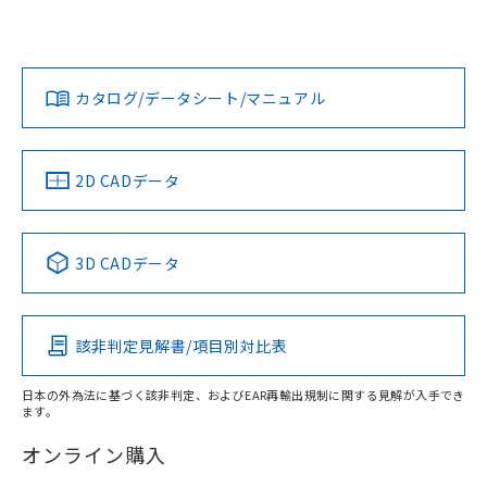
UL認証
CSA認証
CEマーキング
欄に対応日を記載しておりました。
既に当社にて対応品への在庫切替を完了
Yes
Yes
Yes
対応状況
対応予定月
※1
※2
していることから、特段のことがない限
ダウンロードデータをご利用いただく前に、以下を必ずお読
り、2022年1月12日より割愛しておりま
みください。
カタログ/データシート/マニュアル
対応済み
す。
ソフトウェアの使用条件
LR型式承認
DNV型式承認
BV型式承認
KR型式承
（イギリス
（ノルウェー
（フランス
（韓国
船舶規格）
船舶規格）
船舶規格）
船舶規格
中国 RoHS
注意事項・凡例
2D CADデータ
No
No
No
No
中国 RoHS表
※1 ※2
3D CADデータ
この製品の規格認証/適合状況ページへ
Pb
Hg
Cd
Cr(VI)
その他の認証はこちらのページからご検索ください
該非判定見解書/項目別対比表
X
O
O
O
日本の外為法に基づく該非判定、およびEAR再輸出規制に関する見解が入手でき
ます。
"対応済み"や非含有の記載がされた商品であっても、流通
在庫等で未対応品が混在する可能性があります。
オンライン購入
非含有品が必要な際は、弊社営業部門もしくは販売店へお