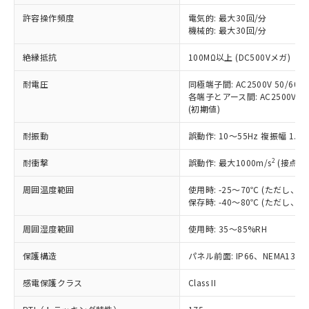
非含有に非対応の商品で、対応品を出す予
ご利用ください。
定はありません。
許容操作頻度
電気的: 最大30回/分
調査・確認中：EU RoHS指令（10物質）の
機械的: 最大30回/分
本サービスは、当社制御機器事業取扱
※1 中国RoHS○×表
非含有の対応状況を調査中または確認中の
商品の当社在庫状況および標準価格
絶縁抵抗
100MΩ以上 (DC500Vメガ)
商品です。
(税抜)を提供させていただくもので
「○」：最大均質材料含有率が中国RoHSの
非該当品：ライセンス料など無形物で、有
す。
耐電圧
同極端子間: AC2500V 50/60Hz
基準値以下であることを示します。
害物質有無と関係のない商品です。
当社制御機器事業取扱商品の中には、
各端子とアース間: AC2500V 50/
「×」：最大均質材料含有率が中国RoHSの
仕入先様の事情により、非含有部品として
(初期値)
本サービスの対象外となる商品もある
基準値を超えていることを示します。
いたものが、含有品と判明した場合などや
当社は、これら貴社製品のうち、外国
ことをご了承ください。
「－」：未確認です。当社販売部門へお問
むを得ず変更することがあります。
為替および外国貿易法に定める商品
耐振動
誤動作: 10～55Hz 複振幅 1.
在庫状況および標準価格照会結果は、
い合わせください。
（以下｢規制貨物等」という）を輸出
記載している更新日時点での社内デー
*EU RoHS指令（10物質）：
2
耐衝撃
誤動作: 最大1000m/s
(接点開
または国外への提供する場合は、日本
記
タに基づき作成されるものであり、閲
説明
鉛(Pb) 1000ppm以下、 水銀(Hg) 1000ppm以下、 カド
*中国RoHS10物質の基準値 (GB/T26572)：
国政府の輸出許可(または役務取引許
号
覧された時点での実際の在庫および標
ミウム(Cd) 100ppm以下、
Pb(鉛) :1000ppm、 Hg(水銀) : 1000ppm、 Cd(カドミウ
周囲温度範囲
使用時: -25～70℃ (ただし
可)を取得するなどの必要な手続きを
六価クロム(Cr(Ⅵ)) 1000ppm以下、ポリ臭化ビフェニル
ム) : 100ppm、
準価格とは異なる場合があることをご
保存時: -40～80℃ (ただし
類(PBB) 1000ppm以下、ポリ臭化ジフェニルエーテル類
Cr(Ⅵ)(六価クロム) : 1000ppm、 PBBs(ポリ臭化ビフェ
とります。
了承ください。
(PBDE) 1000ppm以下、フタル酸ビス(2-エチルヘキシ
○
一定数以上の在庫あり
ニル類) : 1000ppm、 PBDEs(ポリ臭化ジフェニルエーテ
当社は規制貨物を破棄する場合は、完
ル) (DEHP)(別名：DOP) 1000ppm以下、フタル酸ブチ
正式な納期状況および標準価格はお客
ル類) : 1000ppm、
周囲湿度範囲
使用時: 35～85%RH
ルベンジル（BBP） 1000ppm以下、フタル酸ジブチル
全に破砕するなど、違法に輸出されな
DBP(フタル酸ジブチル) : 1000ppm、 DIBP(フタル酸ジ
様のお取引先、またはお客様担当のオ
（DBP） 1000ppm以下、フタル酸ジイソブチル
イソブチル) : 1000ppm、 BBP(フタル酸ブチルベンジ
△
一定数には満たないが在庫あり
いよう必要な手段を講じます。
ムロン制御機器販売店・当社販売員に
(DIBP) 1000ppm以下
保護構造
パネル前面: IP66、NEMA13
ル) : 1000ppm、
当社は貴社製品を、核兵器、ミサイ
但し、RoHS指令で産業用監視および制御機器に対する
DEHP(フタル酸ビス(2-エチルヘキシル)) : 1000ppm
ご相談ください。
適用除外項目は除く。
ル、化学兵器、生物兵器またはその他
－
在庫なし(最新の在庫状況につ
感電保護クラス
Class II
オムロン制御機器販売店や当社販売拠
フタル酸エステル類の４物質については閾値を超える意
武器並びにこれらの製造装置等に一切
いては、お客様のお取引先、ま
図的な使用がないことを確認しています。
点は「
販売ネットワーク
」をご確認
※2 環境保護使用期限
使用いたしません。