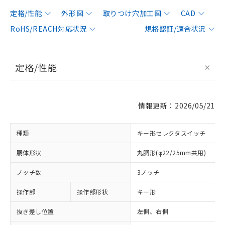
定格/性能
外形図
取りつけ穴加工図
CAD
RoHS/REACH対応状況
規格認証/適合状況
定格/性能
情報更新：2026/05/21
種類
キー形セレクタスイッチ
胴体形状
丸胴形(φ22/25mm共用)
ノッチ数
3ノッチ
操作部
操作部形状
キー形
抜き差し位置
左側、右側