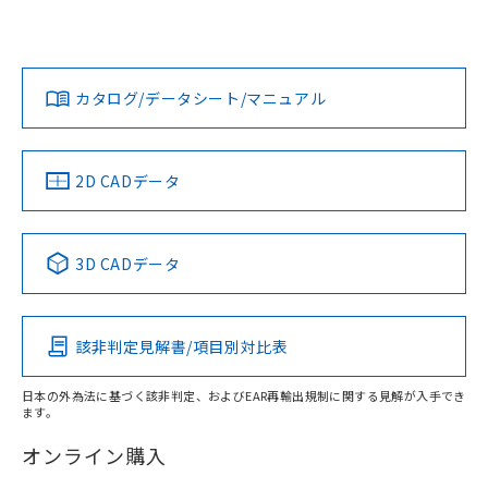
UL認証
CSA認証
CEマーキング
欄に対応日を記載しておりました。
既に当社にて対応品への在庫切替を完了
Yes
Yes
Yes
対応状況
対応予定月
※1
※2
していることから、特段のことがない限
ダウンロードデータをご利用いただく前に、以下を必ずお読
り、2022年1月12日より割愛しておりま
みください。
カタログ/データシート/マニュアル
対応済み
す。
ソフトウェアの使用条件
LR型式承認
DNV型式承認
BV型式承認
KR型式承
（イギリス
（ノルウェー
（フランス
（韓国
船舶規格）
船舶規格）
船舶規格）
船舶規格
中国 RoHS
注意事項・凡例
2D CADデータ
No
No
No
No
中国 RoHS表
※1 ※2
3D CADデータ
この製品の規格認証/適合状況ページへ
Pb
Hg
Cd
Cr(VI)
その他の認証はこちらのページからご検索ください
該非判定見解書/項目別対比表
X
O
O
O
日本の外為法に基づく該非判定、およびEAR再輸出規制に関する見解が入手でき
ます。
"対応済み"や非含有の記載がされた商品であっても、流通
在庫等で未対応品が混在する可能性があります。
オンライン購入
非含有品が必要な際は、弊社営業部門もしくは販売店へお