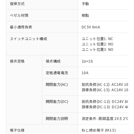
復帰方式
手動
ベゼル材質
樹脂
最小適用負荷
DC5V 6mA
スイッチユニット構成
ユニット位置1: NC
ユニット位置2: NO
ユニット位置3: NO
接点定格
接点構成
2a+1b
定格通電電流
10A
※1 対応状況
開閉能力(AC)
抵抗負荷(AC-12): AC24V 10A/A
誘導負荷(AC-15): AC24V 10A/AC
対応済み：EU RoHS指令（10物質）の
非含有に対応した製品が提供可能な商品で
開閉能力(DC)
抵抗負荷(DC-12): DC24V 8A/DC
す。
誘導負荷(DC-13): DC24V 4A/DC
対応予定：EU RoHS指令（10物質）の非含
ご利用条件
有に対応した製品に切り替える予定のある
開閉能力説明
測定条件: 周囲温度 20±2℃、
商品です。
対応予定なし：EU RoHS指令（10物質）の
端子仕様
ねじ締め端子 (M3.5)
以下の条件をお読みいただき、同意のうえ