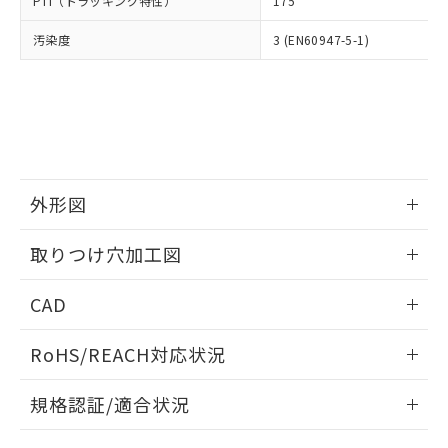
PTI（トラッキング特性）
175
たはお客様担当のオムロン制御
ください。
当社は、貴社製品を第三者に販売する
機器販売店・当社販売員にご確
在庫状況および標準価格結果を当社の
※2 対応予定月
「ｅ」：有害物質（10物質）のすべてが基
汚染度
3 (EN60947-5-1)
場合は、上記1、2および3の内容を当
認ください)
事前の承諾なく第三者に漏洩または開
準値以下であることを示します。
該第三者に通知します。また当社は、
示しないようお願いします。
部品在庫の切り替え状況などにより、予定
「10」：通常の使用状況下において有害物
販売先および販売に係わる関係者が違
マイパーツ機能（部品リスト作成サー
空
受注生産機種、また在庫状況の
月が前後することがあります。
質が外部に漏えいし、環境に深刻な影響を
法に輸出するおそれがある場合は、取
ビス）をご利用いただくには、I-Web
白
情報を公開していない機種
及ぼさない年数を意味します。
り引きをいたしません。
メンバーズにご登録されている必要が
「－」：未確認です。当社販売部門へお問
あります。
い合わせください。
お客様が当ウェブサイト上で当社にご
※3 非含有証明書ダウンロード
登録された部品リストについて、当社
外形図
および当社の共同利用者が、当社の製
下記の非含有証明書をダウンロードするこ
品・サービスに関するお客様との取
情報更新：2026/05/21
とができます。
取りつけ穴加工図
合意する
キャンセル
引・商談に必要な範囲で利用すること
をご了承ください。
情報更新：2026/05/21
EU RoHS指令（10物質）の非含有証明書
※当社の共同利用者とは、
"個人情報
CAD
51物質の非含有証明書（当社基準）
の共同利用に関して"
の「1.共同利
※本証明書は発行日時点で非含有を証明す
ログイン/会員登録いただくと、CADデータをダウンロー
用者の範囲」に記載されている法人を
RoHS/REACH対応状況
るもので、過去に遡って非含有を証明する
ドすることができます。
指します。
ものではありません。
情報更新：2026/7/29
また、RoHS指令のフタル酸エステル類４
規格認証/適合状況
物質の対応では、対応完了までの期間は出
ログイン/会員登録
EU RoHS
注意事項・凡例
荷製品に未対応品が混在することから備考