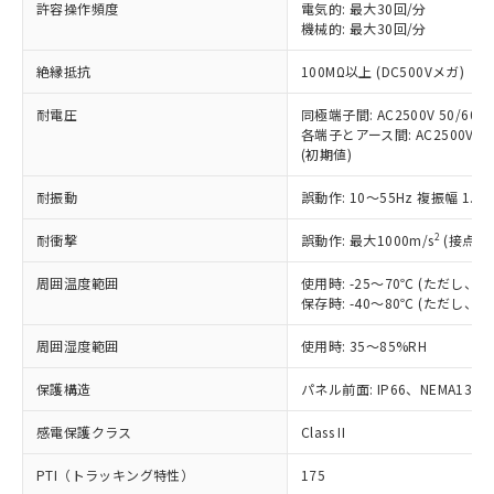
許容操作頻度
電気的: 最大30回/分
す。
機械的: 最大30回/分
対応予定：EU RoHS指令（10物質）の非含
ご利用条件
有に対応した製品に切り替える予定のある
絶縁抵抗
100MΩ以上 (DC500Vメガ)
商品です。
対応予定なし：EU RoHS指令（10物質）の
耐電圧
同極端子間: AC2500V 50/60Hz
以下の条件をお読みいただき、同意のうえ
非含有に非対応の商品で、対応品を出す予
各端子とアース間: AC2500V 50/
ご利用ください。
定はありません。
(初期値)
調査・確認中：EU RoHS指令（10物質）の
本サービスは、当社制御機器事業取扱
※1 中国RoHS○×表
非含有の対応状況を調査中または確認中の
耐振動
誤動作: 10～55Hz 複振幅 1.
商品の当社在庫状況および標準価格
商品です。
(税抜)を提供させていただくもので
「○」：最大均質材料含有率が中国RoHSの
2
耐衝撃
誤動作: 最大1000m/s
(接点開
非該当品：ライセンス料など無形物で、有
す。
基準値以下であることを示します。
害物質有無と関係のない商品です。
当社制御機器事業取扱商品の中には、
周囲温度範囲
使用時: -25～70℃ (ただし
「×」：最大均質材料含有率が中国RoHSの
仕入先様の事情により、非含有部品として
本サービスの対象外となる商品もある
保存時: -40～80℃ (ただし
基準値を超えていることを示します。
いたものが、含有品と判明した場合などや
当社は、これら貴社製品のうち、外国
ことをご了承ください。
「－」：未確認です。当社販売部門へお問
むを得ず変更することがあります。
為替および外国貿易法に定める商品
在庫状況および標準価格照会結果は、
周囲湿度範囲
使用時: 35～85%RH
い合わせください。
（以下｢規制貨物等」という）を輸出
記載している更新日時点での社内デー
*EU RoHS指令（10物質）：
または国外への提供する場合は、日本
保護構造
パネル前面: IP66、NEMA13
記
タに基づき作成されるものであり、閲
説明
鉛(Pb) 1000ppm以下、 水銀(Hg) 1000ppm以下、 カド
*中国RoHS10物質の基準値 (GB/T26572)：
国政府の輸出許可(または役務取引許
号
覧された時点での実際の在庫および標
ミウム(Cd) 100ppm以下、
Pb(鉛) :1000ppm、 Hg(水銀) : 1000ppm、 Cd(カドミウ
可)を取得するなどの必要な手続きを
六価クロム(Cr(Ⅵ)) 1000ppm以下、ポリ臭化ビフェニル
感電保護クラス
Class II
ム) : 100ppm、
準価格とは異なる場合があることをご
類(PBB) 1000ppm以下、ポリ臭化ジフェニルエーテル類
Cr(Ⅵ)(六価クロム) : 1000ppm、 PBBs(ポリ臭化ビフェ
とります。
了承ください。
(PBDE) 1000ppm以下、フタル酸ビス(2-エチルヘキシ
○
一定数以上の在庫あり
ニル類) : 1000ppm、 PBDEs(ポリ臭化ジフェニルエーテ
PTI（トラッキング特性）
175
当社は規制貨物を破棄する場合は、完
ル) (DEHP)(別名：DOP) 1000ppm以下、フタル酸ブチ
正式な納期状況および標準価格はお客
ル類) : 1000ppm、