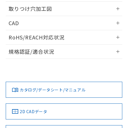
用者の範囲」に記載されている法人を
情報更新：2026/05/21
るもので、過去に遡って非含有を証明する
指します。
取りつけ穴加工図
ものではありません。
また、RoHS指令のフタル酸エステル類４
情報更新：2026/05/21
CAD
物質の対応では、対応完了までの期間は出
荷製品に未対応品が混在することから備考
ログイン/会員登録いただくと、CADデータをダウンロー
欄に対応日を記載しておりました。
RoHS/REACH対応状況
ドすることができます。
既に当社にて対応品への在庫切替を完了
していることから、特段のことがない限
情報更新：2026/7/29
規格認証/適合状況
り、2022年1月12日より割愛しておりま
す。
ログイン/会員登録
EU RoHS
注意事項・凡例
UL認証
CSA認証
CEマーキング
Yes
Yes
Yes
対応状況
対応予定月
※1
※2
ダウンロードデータをご利用いただく前に、以下を必ずお読
みください。
カタログ/データシート/マニュアル
対応済み
ソフトウェアの使用条件
LR型式承認
DNV型式承認
BV型式承認
KR型式承
（イギリス
（ノルウェー
（フランス
（韓国
船舶規格）
船舶規格）
船舶規格）
船舶規格
中国 RoHS
注意事項・凡例
2D CADデータ
No
No
No
No