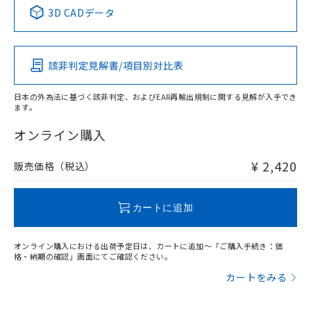
中国 RoHS表
※1 ※2
3D CADデータ
この製品の規格認証/適合状況ページへ
Pb
Hg
Cd
Cr(VI)
その他の認証はこちらのページからご検索ください
該非判定見解書/項目別対比表
X
O
O
O
日本の外為法に基づく該非判定、およびEAR再輸出規制に関する見解が入手でき
ます。
"対応済み"や非含有の記載がされた商品であっても、流通
在庫等で未対応品が混在する可能性があります。
オンライン購入
非含有品が必要な際は、弊社営業部門もしくは販売店へお
問い合わせください。
¥ 2,420
販売価格（税込）
この製品のRoHS/REACH対応状況ページへ
カートに追加
オンライン購入における出荷予定日は、カートに追加～「ご購入手続き：価
格・納期の確認」画面にてご確認ください。
カートをみる