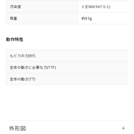
ルベンジル（BBP） 1000ppm以下、フタル酸ジブチル
全に破砕するなど、違法に輸出されな
DBP(フタル酸ジブチル) : 1000ppm、 DIBP(フタル酸ジ
様のお取引先、またはお客様担当のオ
（DBP） 1000ppm以下、フタル酸ジイソブチル
イソブチル) : 1000ppm、 BBP(フタル酸ブチルベンジ
汚染度
3 (EN60947-5-1)
△
一定数には満たないが在庫あり
いよう必要な手段を講じます。
ムロン制御機器販売店・当社販売員に
(DIBP) 1000ppm以下
ル) : 1000ppm、
当社は貴社製品を、核兵器、ミサイ
但し、RoHS指令で産業用監視および制御機器に対する
DEHP(フタル酸ビス(2-エチルヘキシル)) : 1000ppm
ご相談ください。
質量
約65g
適用除外項目は除く。
ル、化学兵器、生物兵器またはその他
－
在庫なし(最新の在庫状況につ
オムロン制御機器販売店や当社販売拠
フタル酸エステル類の４物質については閾値を超える意
武器並びにこれらの製造装置等に一切
いては、お客様のお取引先、ま
図的な使用がないことを確認しています。
点は「
販売ネットワーク
」をご確認
※2 環境保護使用期限
使用いたしません。
たはお客様担当のオムロン制御
ください。
動作特性
当社は、貴社製品を第三者に販売する
機器販売店・当社販売員にご確
在庫状況および標準価格結果を当社の
※2 対応予定月
「ｅ」：有害物質（10物質）のすべてが基
場合は、上記1、2および3の内容を当
認ください)
事前の承諾なく第三者に漏洩または開
準値以下であることを示します。
該第三者に通知します。また当社は、
示しないようお願いします。
もどりの力(RF)
部品在庫の切り替え状況などにより、予定
「10」：通常の使用状況下において有害物
販売先および販売に係わる関係者が違
マイパーツ機能（部品リスト作成サー
空
受注生産機種、また在庫状況の
月が前後することがあります。
質が外部に漏えいし、環境に深刻な影響を
法に輸出するおそれがある場合は、取
ビス）をご利用いただくには、I-Web
白
情報を公開していない機種
全体の動きに必要な力(TTF)
及ぼさない年数を意味します。
り引きをいたしません。
メンバーズにご登録されている必要が
「－」：未確認です。当社販売部門へお問
あります。
全体の動き(TT)
い合わせください。
お客様が当ウェブサイト上で当社にご
※3 非含有証明書ダウンロード
登録された部品リストについて、当社
および当社の共同利用者が、当社の製
下記の非含有証明書をダウンロードするこ
品・サービスに関するお客様との取
とができます。
合意する
キャンセル
引・商談に必要な範囲で利用すること
をご了承ください。
EU RoHS指令（10物質）の非含有証明書
※当社の共同利用者とは、
"個人情報
51物質の非含有証明書（当社基準）
外形図
の共同利用に関して"
の「1.共同利
※本証明書は発行日時点で非含有を証明す