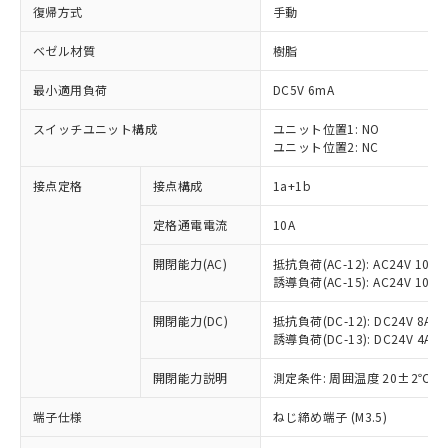
復帰方式
手動
ベゼル材質
樹脂
最小適用負荷
DC5V 6mA
スイッチユニット構成
ユニット位置1: NO
ユニット位置2: NC
接点定格
接点構成
1a+1b
定格通電電流
10A
開閉能力(AC)
抵抗負荷(AC-12): AC24V 10A/A
誘導負荷(AC-15): AC24V 10A/AC
開閉能力(DC)
抵抗負荷(DC-12): DC24V 8A/DC
誘導負荷(DC-13): DC24V 4A/DC
※1 対応状況
開閉能力説明
測定条件: 周囲温度 20±2℃、
対応済み：EU RoHS指令（10物質）の
端子仕様
ねじ締め端子 (M3.5)
非含有に対応した製品が提供可能な商品で