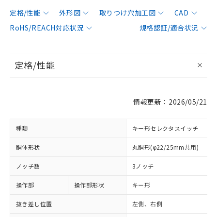
定格/性能
外形図
取りつけ穴加工図
CAD
RoHS/REACH対応状況
規格認証/適合状況
定格/性能
情報更新：2026/05/21
種類
キー形セレクタスイッチ
胴体形状
丸胴形(φ22/25mm共用)
ノッチ数
3ノッチ
操作部
操作部形状
キー形
抜き差し位置
左側、右側