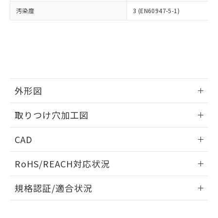
当社は、貴社製品を第三者に販売する
機器販売店・当社販売員にご確
在庫状況および標準価格結果を当社の
汚染度
3 (EN60947-5-1)
※2 対応予定月
「ｅ」：有害物質（10物質）のすべてが基
場合は、上記1、2および3の内容を当
認ください)
事前の承諾なく第三者に漏洩または開
準値以下であることを示します。
該第三者に通知します。また当社は、
示しないようお願いします。
部品在庫の切り替え状況などにより、予定
「10」：通常の使用状況下において有害物
販売先および販売に係わる関係者が違
マイパーツ機能（部品リスト作成サー
空
受注生産機種、また在庫状況の
月が前後することがあります。
質が外部に漏えいし、環境に深刻な影響を
法に輸出するおそれがある場合は、取
ビス）をご利用いただくには、I-Web
白
情報を公開していない機種
及ぼさない年数を意味します。
り引きをいたしません。
メンバーズにご登録されている必要が
「－」：未確認です。当社販売部門へお問
あります。
い合わせください。
お客様が当ウェブサイト上で当社にご
※3 非含有証明書ダウンロード
外形図
登録された部品リストについて、当社
および当社の共同利用者が、当社の製
下記の非含有証明書をダウンロードするこ
情報更新：2026/05/21
品・サービスに関するお客様との取
取りつけ穴加工図
とができます。
合意する
キャンセル
引・商談に必要な範囲で利用すること
をご了承ください。
情報更新：2026/05/21
EU RoHS指令（10物質）の非含有証明書
CAD
※当社の共同利用者とは、
"個人情報
51物質の非含有証明書（当社基準）
の共同利用に関して"
の「1.共同利
ログイン/会員登録いただくと、CADデータをダウンロー
※本証明書は発行日時点で非含有を証明す
用者の範囲」に記載されている法人を
RoHS/REACH対応状況
ドすることができます。
るもので、過去に遡って非含有を証明する
指します。
ものではありません。
情報更新：2026/7/29
規格認証/適合状況
また、RoHS指令のフタル酸エステル類４
物質の対応では、対応完了までの期間は出
ログイン/会員登録
EU RoHS
注意事項・凡例
荷製品に未対応品が混在することから備考
UL認証
CSA認証
CEマーキング