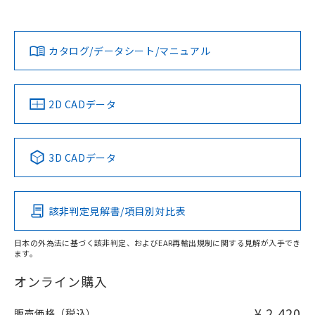
欄に対応日を記載しておりました。
既に当社にて対応品への在庫切替を完了
Yes
Yes
Yes
対応状況
対応予定月
※1
※2
ダウンロードデータをご利用いただく前に、以下を必ずお読
していることから、特段のことがない限
みください。
り、2022年1月12日より割愛しておりま
カタログ/データシート/マニュアル
対応済み
ソフトウェアの使用条件
す。
LR型式承認
DNV型式承認
BV型式承認
KR型式承
（イギリス
（ノルウェー
（フランス
（韓国
船舶規格）
船舶規格）
船舶規格）
船舶規格
中国 RoHS
注意事項・凡例
2D CADデータ
No
No
No
No
中国 RoHS表
※1 ※2
3D CADデータ
この製品の規格認証/適合状況ページへ
Pb
Hg
Cd
Cr(VI)
その他の認証はこちらのページからご検索ください
該非判定見解書/項目別対比表
X
O
O
O
日本の外為法に基づく該非判定、およびEAR再輸出規制に関する見解が入手でき
ます。
"対応済み"や非含有の記載がされた商品であっても、流通
在庫等で未対応品が混在する可能性があります。
オンライン購入
非含有品が必要な際は、弊社営業部門もしくは販売店へお
問い合わせください。
¥ 2,420
販売価格（税込）