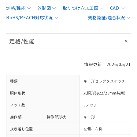
定格/性能
外形図
取りつけ穴加工図
CAD
RoHS/REACH対応状況
規格認証/適合状況
定格/性能
情報更新：2026/05/21
種類
キー形セレクタスイッチ
胴体形状
丸胴形(φ22/25mm共用)
ノッチ数
3ノッチ
操作部
操作部形状
キー形
抜き差し位置
左側、右側