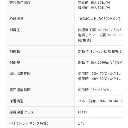
ご利用ください。
許容操作頻度
電気的: 最大30回/分
定はありません。
機械的: 最大30回/分
調査・確認中：EU RoHS指令（10物質）の
本サービスは、当社制御機器事業取扱
※1 中国RoHS○×表
非含有の対応状況を調査中または確認中の
絶縁抵抗
100MΩ以上 (DC500Vメガ)
商品の当社在庫状況および標準価格
商品です。
(税抜)を提供させていただくもので
「○」：最大均質材料含有率が中国RoHSの
非該当品：ライセンス料など無形物で、有
耐電圧
同極端子間: AC2500V 50/60Hz
す。
基準値以下であることを示します。
害物質有無と関係のない商品です。
各端子とアース間: AC2500V 50/
当社制御機器事業取扱商品の中には、
「×」：最大均質材料含有率が中国RoHSの
仕入先様の事情により、非含有部品として
(初期値)
本サービスの対象外となる商品もある
基準値を超えていることを示します。
いたものが、含有品と判明した場合などや
当社は、これら貴社製品のうち、外国
ことをご了承ください。
「－」：未確認です。当社販売部門へお問
耐振動
誤動作: 10～55Hz 複振幅 1.
むを得ず変更することがあります。
為替および外国貿易法に定める商品
在庫状況および標準価格照会結果は、
い合わせください。
（以下｢規制貨物等」という）を輸出
記載している更新日時点での社内デー
2
耐衝撃
誤動作: 最大1000m/s
(接点開
*EU RoHS指令（10物質）：
または国外への提供する場合は、日本
記
タに基づき作成されるものであり、閲
説明
鉛(Pb) 1000ppm以下、 水銀(Hg) 1000ppm以下、 カド
*中国RoHS10物質の基準値 (GB/T26572)：
国政府の輸出許可(または役務取引許
号
覧された時点での実際の在庫および標
ミウム(Cd) 100ppm以下、
周囲温度範囲
使用時: -25～70℃ (ただし
Pb(鉛) :1000ppm、 Hg(水銀) : 1000ppm、 Cd(カドミウ
可)を取得するなどの必要な手続きを
六価クロム(Cr(Ⅵ)) 1000ppm以下、ポリ臭化ビフェニル
ム) : 100ppm、
保存時: -40～80℃ (ただし
準価格とは異なる場合があることをご
類(PBB) 1000ppm以下、ポリ臭化ジフェニルエーテル類
Cr(Ⅵ)(六価クロム) : 1000ppm、 PBBs(ポリ臭化ビフェ
とります。
了承ください。
(PBDE) 1000ppm以下、フタル酸ビス(2-エチルヘキシ
○
一定数以上の在庫あり
ニル類) : 1000ppm、 PBDEs(ポリ臭化ジフェニルエーテ
当社は規制貨物を破棄する場合は、完
周囲湿度範囲
使用時: 35～85%RH
ル) (DEHP)(別名：DOP) 1000ppm以下、フタル酸ブチ
正式な納期状況および標準価格はお客
ル類) : 1000ppm、
ルベンジル（BBP） 1000ppm以下、フタル酸ジブチル
全に破砕するなど、違法に輸出されな
DBP(フタル酸ジブチル) : 1000ppm、 DIBP(フタル酸ジ
様のお取引先、またはお客様担当のオ
（DBP） 1000ppm以下、フタル酸ジイソブチル
イソブチル) : 1000ppm、 BBP(フタル酸ブチルベンジ
△
一定数には満たないが在庫あり
保護構造
パネル前面: IP66、NEMA13
いよう必要な手段を講じます。
ムロン制御機器販売店・当社販売員に
(DIBP) 1000ppm以下
ル) : 1000ppm、
当社は貴社製品を、核兵器、ミサイ
但し、RoHS指令で産業用監視および制御機器に対する
DEHP(フタル酸ビス(2-エチルヘキシル)) : 1000ppm
ご相談ください。
適用除外項目は除く。
感電保護クラス
Class II
ル、化学兵器、生物兵器またはその他
－
在庫なし(最新の在庫状況につ
オムロン制御機器販売店や当社販売拠
フタル酸エステル類の４物質については閾値を超える意
武器並びにこれらの製造装置等に一切
いては、お客様のお取引先、ま
図的な使用がないことを確認しています。
点は「
販売ネットワーク
」をご確認
PTI（トラッキング特性）
175
※2 環境保護使用期限
使用いたしません。
たはお客様担当のオムロン制御
ください。