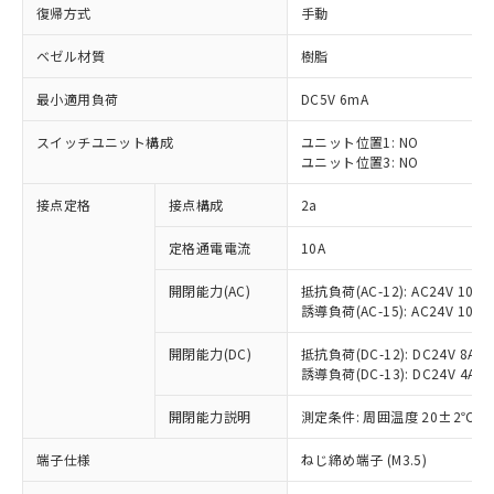
復帰方式
手動
ベゼル材質
樹脂
最小適用負荷
DC5V 6mA
スイッチユニット構成
ユニット位置1: NO
ユニット位置3: NO
接点定格
接点構成
2a
定格通電電流
10A
※1 対応状況
開閉能力(AC)
抵抗負荷(AC-12): AC24V 10A/A
誘導負荷(AC-15): AC24V 10A/AC
対応済み：EU RoHS指令（10物質）の
非含有に対応した製品が提供可能な商品で
開閉能力(DC)
抵抗負荷(DC-12): DC24V 8A/DC
す。
誘導負荷(DC-13): DC24V 4A/DC
対応予定：EU RoHS指令（10物質）の非含
ご利用条件
有に対応した製品に切り替える予定のある
開閉能力説明
測定条件: 周囲温度 20±2℃、
商品です。
端子仕様
ねじ締め端子 (M3.5)
対応予定なし：EU RoHS指令（10物質）の
以下の条件をお読みいただき、同意のうえ
非含有に非対応の商品で、対応品を出す予