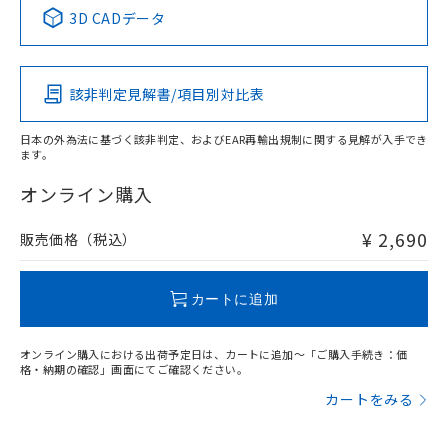
中国 RoHS表
※1 ※2
3D CADデータ
Pb
Hg
Cd
Cr(VI)
該非判定見解書/項目別対比表
X
O
O
O
日本の外為法に基づく該非判定、およびEAR再輸出規制に関する見解が入手でき
ます。
"対応済み"や非含有の記載がされた商品であっても、流通
在庫等で未対応品が混在する可能性があります。
オンライン購入
非含有品が必要な際は、弊社営業部門もしくは販売店へお
問い合わせください。
¥ 2,690
販売価格（税込）
この製品のRoHS/REACH対応状況ページへ
カートに追加
オンライン購入における出荷予定日は、カートに追加～「ご購入手続き：価
格・納期の確認」画面にてご確認ください。
カートをみる