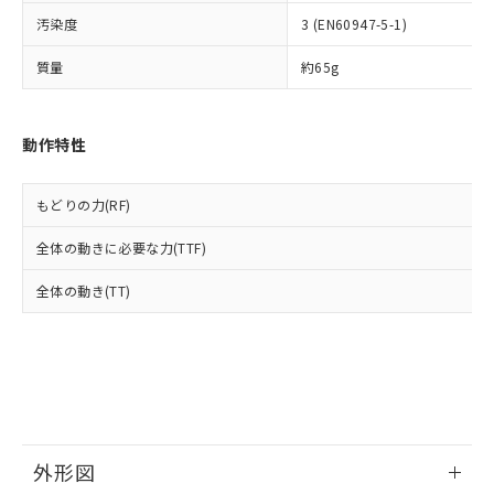
ルベンジル（BBP） 1000ppm以下、フタル酸ジブチル
全に破砕するなど、違法に輸出されな
DBP(フタル酸ジブチル) : 1000ppm、 DIBP(フタル酸ジ
様のお取引先、またはお客様担当のオ
（DBP） 1000ppm以下、フタル酸ジイソブチル
イソブチル) : 1000ppm、 BBP(フタル酸ブチルベンジ
汚染度
3 (EN60947-5-1)
△
一定数には満たないが在庫あり
いよう必要な手段を講じます。
ムロン制御機器販売店・当社販売員に
(DIBP) 1000ppm以下
ル) : 1000ppm、
当社は貴社製品を、核兵器、ミサイ
但し、RoHS指令で産業用監視および制御機器に対する
DEHP(フタル酸ビス(2-エチルヘキシル)) : 1000ppm
ご相談ください。
質量
約65g
適用除外項目は除く。
ル、化学兵器、生物兵器またはその他
－
在庫なし(最新の在庫状況につ
オムロン制御機器販売店や当社販売拠
フタル酸エステル類の４物質については閾値を超える意
武器並びにこれらの製造装置等に一切
いては、お客様のお取引先、ま
図的な使用がないことを確認しています。
点は「
販売ネットワーク
」をご確認
※2 環境保護使用期限
使用いたしません。
たはお客様担当のオムロン制御
ください。
動作特性
当社は、貴社製品を第三者に販売する
機器販売店・当社販売員にご確
在庫状況および標準価格結果を当社の
※2 対応予定月
「ｅ」：有害物質（10物質）のすべてが基
場合は、上記1、2および3の内容を当
認ください)
事前の承諾なく第三者に漏洩または開
準値以下であることを示します。
該第三者に通知します。また当社は、
示しないようお願いします。
もどりの力(RF)
部品在庫の切り替え状況などにより、予定
「10」：通常の使用状況下において有害物
販売先および販売に係わる関係者が違
マイパーツ機能（部品リスト作成サー
空
受注生産機種、また在庫状況の
月が前後することがあります。
質が外部に漏えいし、環境に深刻な影響を
法に輸出するおそれがある場合は、取
ビス）をご利用いただくには、I-Web
白
情報を公開していない機種
全体の動きに必要な力(TTF)
及ぼさない年数を意味します。
り引きをいたしません。
メンバーズにご登録されている必要が
「－」：未確認です。当社販売部門へお問
あります。
全体の動き(TT)
い合わせください。
お客様が当ウェブサイト上で当社にご
※3 非含有証明書ダウンロード
登録された部品リストについて、当社
および当社の共同利用者が、当社の製
下記の非含有証明書をダウンロードするこ
品・サービスに関するお客様との取
とができます。
合意する
キャンセル
引・商談に必要な範囲で利用すること
をご了承ください。
EU RoHS指令（10物質）の非含有証明書
※当社の共同利用者とは、
"個人情報
51物質の非含有証明書（当社基準）
外形図
の共同利用に関して"
の「1.共同利
※本証明書は発行日時点で非含有を証明す