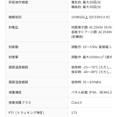
許容操作頻度
電気的: 最大30回/分
す。
機械的: 最大30回/分
対応予定：EU RoHS指令（10物質）の非含
ご利用条件
有に対応した製品に切り替える予定のある
絶縁抵抗
100MΩ以上 (DC500Vメガ)
商品です。
対応予定なし：EU RoHS指令（10物質）の
耐電圧
同極端子間: AC2500V 50/60Hz
以下の条件をお読みいただき、同意のうえ
非含有に非対応の商品で、対応品を出す予
各端子とアース間: AC2500V 50/
ご利用ください。
定はありません。
(初期値)
調査・確認中：EU RoHS指令（10物質）の
本サービスは、当社制御機器事業取扱
※1 中国RoHS○×表
非含有の対応状況を調査中または確認中の
耐振動
誤動作: 10～55Hz 複振幅 1.
商品の当社在庫状況および標準価格
商品です。
(税抜)を提供させていただくもので
「○」：最大均質材料含有率が中国RoHSの
2
耐衝撃
誤動作: 最大1000m/s
(接点開
非該当品：ライセンス料など無形物で、有
す。
基準値以下であることを示します。
害物質有無と関係のない商品です。
当社制御機器事業取扱商品の中には、
周囲温度範囲
使用時: -25～70℃ (ただし
「×」：最大均質材料含有率が中国RoHSの
仕入先様の事情により、非含有部品として
本サービスの対象外となる商品もある
保存時: -40～80℃ (ただし
基準値を超えていることを示します。
いたものが、含有品と判明した場合などや
当社は、これら貴社製品のうち、外国
ことをご了承ください。
「－」：未確認です。当社販売部門へお問
むを得ず変更することがあります。
為替および外国貿易法に定める商品
在庫状況および標準価格照会結果は、
周囲湿度範囲
使用時: 35～85%RH
い合わせください。
（以下｢規制貨物等」という）を輸出
記載している更新日時点での社内デー
*EU RoHS指令（10物質）：
または国外への提供する場合は、日本
保護構造
パネル前面: IP66、NEMA13
記
タに基づき作成されるものであり、閲
説明
鉛(Pb) 1000ppm以下、 水銀(Hg) 1000ppm以下、 カド
*中国RoHS10物質の基準値 (GB/T26572)：
国政府の輸出許可(または役務取引許
号
覧された時点での実際の在庫および標
ミウム(Cd) 100ppm以下、
Pb(鉛) :1000ppm、 Hg(水銀) : 1000ppm、 Cd(カドミウ
可)を取得するなどの必要な手続きを
六価クロム(Cr(Ⅵ)) 1000ppm以下、ポリ臭化ビフェニル
感電保護クラス
Class II
ム) : 100ppm、
準価格とは異なる場合があることをご
類(PBB) 1000ppm以下、ポリ臭化ジフェニルエーテル類
Cr(Ⅵ)(六価クロム) : 1000ppm、 PBBs(ポリ臭化ビフェ
とります。
了承ください。
(PBDE) 1000ppm以下、フタル酸ビス(2-エチルヘキシ
○
一定数以上の在庫あり
ニル類) : 1000ppm、 PBDEs(ポリ臭化ジフェニルエーテ
PTI（トラッキング特性）
175
当社は規制貨物を破棄する場合は、完
ル) (DEHP)(別名：DOP) 1000ppm以下、フタル酸ブチ
正式な納期状況および標準価格はお客
ル類) : 1000ppm、