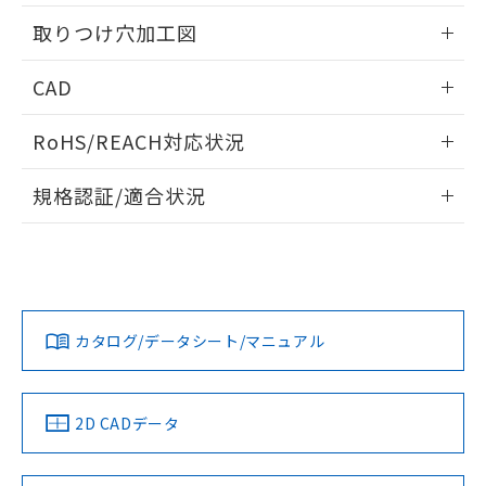
用者の範囲」に記載されている法人を
情報更新：2026/05/21
るもので、過去に遡って非含有を証明する
指します。
取りつけ穴加工図
ものではありません。
また、RoHS指令のフタル酸エステル類４
情報更新：2026/05/21
CAD
物質の対応では、対応完了までの期間は出
荷製品に未対応品が混在することから備考
ログイン/会員登録いただくと、CADデータをダウンロー
欄に対応日を記載しておりました。
RoHS/REACH対応状況
ドすることができます。
既に当社にて対応品への在庫切替を完了
していることから、特段のことがない限
情報更新：2026/7/29
規格認証/適合状況
り、2022年1月12日より割愛しておりま
す。
ログイン/会員登録
EU RoHS
注意事項・凡例
A22NK-3BM-01DA-P210についての規格認証/適合状況につ
いては、「カスタマーサポートセンタ お客様相談室」または
貴社担当オムロン営業員または販売店にお問い合わせくださ
対応状況
対応予定月
※1
※2
い。
ダウンロードデータをご利用いただく前に、以下を必ずお読
みください。
カタログ/データシート/マニュアル
対応済み
ソフトウェアの使用条件
お問い合わせ
中国 RoHS
注意事項・凡例
2D CADデータ