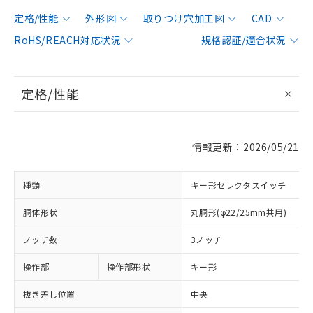
定格/性能
外形図
取りつけ穴加工図
CAD
RoHS/REACH対応状況
規格認証/適合状況
定格/性能
情報更新：2026/05/21
種類
キー形セレクタスイッチ
胴体形状
丸胴形(φ22/25mm共用)
ノッチ数
3ノッチ
操作部
操作部形状
キー形
抜き差し位置
中央