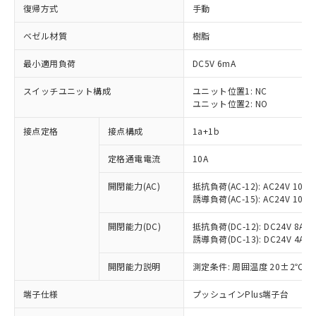
復帰方式
手動
ベゼル材質
樹脂
最小適用負荷
DC5V 6mA
スイッチユニット構成
ユニット位置1: NC
ユニット位置2: NO
接点定格
接点構成
1a+1b
定格通電電流
10A
開閉能力(AC)
抵抗負荷(AC-12): AC24V 10A/A
誘導負荷(AC-15): AC24V 10A/AC
開閉能力(DC)
抵抗負荷(DC-12): DC24V 8A/DC
誘導負荷(DC-13): DC24V 4A/DC
※1 対応状況
開閉能力説明
測定条件: 周囲温度 20±2℃、
対応済み：EU RoHS指令（10物質）の
端子仕様
プッシュインPlus端子台
非含有に対応した製品が提供可能な商品で