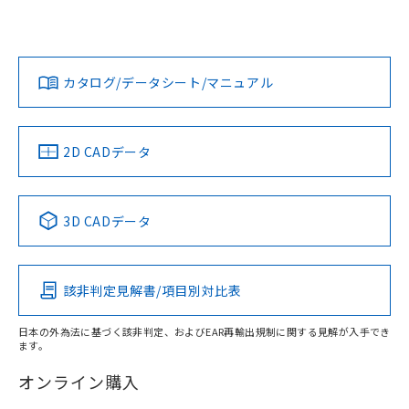
欄に対応日を記載しておりました。
いては、「カスタマーサポートセンタ お客様相談室」または
既に当社にて対応品への在庫切替を完了
貴社担当オムロン営業員または販売店にお問い合わせくださ
対応状況
対応予定月
※1
※2
していることから、特段のことがない限
い。
ダウンロードデータをご利用いただく前に、以下を必ずお読
り、2022年1月12日より割愛しておりま
みください。
カタログ/データシート/マニュアル
対応済み
す。
ソフトウェアの使用条件
お問い合わせ
中国 RoHS
注意事項・凡例
2D CADデータ
中国 RoHS表
※1 ※2
3D CADデータ
Pb
Hg
Cd
Cr(VI)
該非判定見解書/項目別対比表
X
O
O
O
日本の外為法に基づく該非判定、およびEAR再輸出規制に関する見解が入手でき
ます。
"対応済み"や非含有の記載がされた商品であっても、流通
在庫等で未対応品が混在する可能性があります。
オンライン購入
非含有品が必要な際は、弊社営業部門もしくは販売店へお