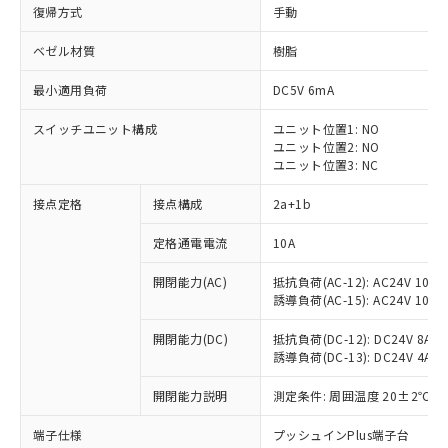
復帰方式
手動
ベゼル材質
樹脂
最小適用負荷
DC5V 6mA
スイッチユニット構成
ユニット位置1: NO
ユニット位置2: NO
ユニット位置3: NC
接点定格
接点構成
2a+1b
定格通電電流
10A
※1 対応状況
開閉能力(AC)
抵抗負荷(AC-12): AC24V 10A/A
誘導負荷(AC-15): AC24V 10A/AC
対応済み：EU RoHS指令（10物質）の
非含有に対応した製品が提供可能な商品で
開閉能力(DC)
抵抗負荷(DC-12): DC24V 8A/DC
す。
誘導負荷(DC-13): DC24V 4A/DC
対応予定：EU RoHS指令（10物質）の非含
ご利用条件
有に対応した製品に切り替える予定のある
開閉能力説明
測定条件: 周囲温度 20±2℃、
商品です。
対応予定なし：EU RoHS指令（10物質）の
端子仕様
プッシュインPlus端子台
以下の条件をお読みいただき、同意のうえ