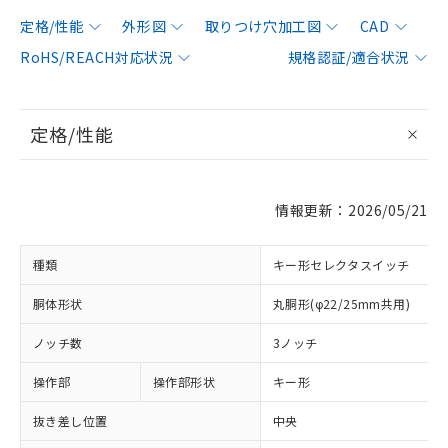
定格/性能
外形図
取りつけ穴加工図
CAD
RoHS/REACH対応状況
規格認証/適合状況
定格/性能
情報更新：2026/05/21
種類
キー形セレクタスイッチ
胴体形状
丸胴形(φ22/25mm共用)
ノッチ数
3ノッチ
操作部
操作部形状
キー形
抜き差し位置
中央