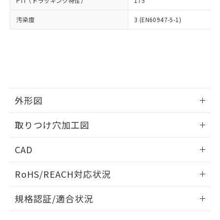
PTI（トラッキング特性）
175
たはお客様担当のオムロン制御
ください。
当社は、貴社製品を第三者に販売する
機器販売店・当社販売員にご確
在庫状況および標準価格結果を当社の
※2 対応予定月
「ｅ」：有害物質（10物質）のすべてが基
汚染度
3 (EN60947-5-1)
場合は、上記1、2および3の内容を当
認ください)
事前の承諾なく第三者に漏洩または開
準値以下であることを示します。
該第三者に通知します。また当社は、
示しないようお願いします。
部品在庫の切り替え状況などにより、予定
「10」：通常の使用状況下において有害物
販売先および販売に係わる関係者が違
マイパーツ機能（部品リスト作成サー
空
受注生産機種、また在庫状況の
月が前後することがあります。
質が外部に漏えいし、環境に深刻な影響を
法に輸出するおそれがある場合は、取
ビス）をご利用いただくには、I-Web
白
情報を公開していない機種
及ぼさない年数を意味します。
り引きをいたしません。
メンバーズにご登録されている必要が
「－」：未確認です。当社販売部門へお問
あります。
い合わせください。
お客様が当ウェブサイト上で当社にご
※3 非含有証明書ダウンロード
登録された部品リストについて、当社
外形図
および当社の共同利用者が、当社の製
下記の非含有証明書をダウンロードするこ
品・サービスに関するお客様との取
情報更新：2026/05/21
とができます。
取りつけ穴加工図
合意する
キャンセル
引・商談に必要な範囲で利用すること
をご了承ください。
情報更新：2026/05/21
EU RoHS指令（10物質）の非含有証明書
※当社の共同利用者とは、
"個人情報
CAD
51物質の非含有証明書（当社基準）
の共同利用に関して"
の「1.共同利
※本証明書は発行日時点で非含有を証明す
ログイン/会員登録いただくと、CADデータをダウンロー
用者の範囲」に記載されている法人を
RoHS/REACH対応状況
るもので、過去に遡って非含有を証明する
ドすることができます。
指します。
ものではありません。
情報更新：2026/7/29
また、RoHS指令のフタル酸エステル類４
規格認証/適合状況
物質の対応では、対応完了までの期間は出
ログイン/会員登録
EU RoHS
注意事項・凡例
荷製品に未対応品が混在することから備考
A22NK-3BM-01DA-P112についての規格認証/適合状況につ