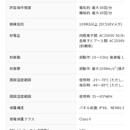
非含有に非対応の商品で、対応品を出す予
ご利用ください。
定はありません。
許容操作頻度
電気的: 最大30回/分
調査・確認中：EU RoHS指令（10物質）の
機械的: 最大30回/分
本サービスは、当社制御機器事業取扱
※1 中国RoHS○×表
非含有の対応状況を調査中または確認中の
商品の当社在庫状況および標準価格
絶縁抵抗
100MΩ以上 (DC500Vメガ)
商品です。
(税抜)を提供させていただくもので
「○」：最大均質材料含有率が中国RoHSの
非該当品：ライセンス料など無形物で、有
す。
耐電圧
同極端子間: AC2500V 50/60Hz
基準値以下であることを示します。
害物質有無と関係のない商品です。
当社制御機器事業取扱商品の中には、
各端子とアース間: AC2500V 50/
「×」：最大均質材料含有率が中国RoHSの
仕入先様の事情により、非含有部品として
(初期値)
本サービスの対象外となる商品もある
基準値を超えていることを示します。
いたものが、含有品と判明した場合などや
当社は、これら貴社製品のうち、外国
ことをご了承ください。
「－」：未確認です。当社販売部門へお問
むを得ず変更することがあります。
為替および外国貿易法に定める商品
耐振動
誤動作: 10～55Hz 複振幅 1.
在庫状況および標準価格照会結果は、
い合わせください。
（以下｢規制貨物等」という）を輸出
記載している更新日時点での社内デー
*EU RoHS指令（10物質）：
2
耐衝撃
誤動作: 最大1000m/s
(接点開
または国外への提供する場合は、日本
記
タに基づき作成されるものであり、閲
説明
鉛(Pb) 1000ppm以下、 水銀(Hg) 1000ppm以下、 カド
*中国RoHS10物質の基準値 (GB/T26572)：
国政府の輸出許可(または役務取引許
号
覧された時点での実際の在庫および標
ミウム(Cd) 100ppm以下、
Pb(鉛) :1000ppm、 Hg(水銀) : 1000ppm、 Cd(カドミウ
周囲温度範囲
使用時: -25～70℃ (ただし
可)を取得するなどの必要な手続きを
六価クロム(Cr(Ⅵ)) 1000ppm以下、ポリ臭化ビフェニル
ム) : 100ppm、
準価格とは異なる場合があることをご
保存時: -40～80℃ (ただし
類(PBB) 1000ppm以下、ポリ臭化ジフェニルエーテル類
Cr(Ⅵ)(六価クロム) : 1000ppm、 PBBs(ポリ臭化ビフェ
とります。
了承ください。
(PBDE) 1000ppm以下、フタル酸ビス(2-エチルヘキシ
○
一定数以上の在庫あり
ニル類) : 1000ppm、 PBDEs(ポリ臭化ジフェニルエーテ
当社は規制貨物を破棄する場合は、完
ル) (DEHP)(別名：DOP) 1000ppm以下、フタル酸ブチ
正式な納期状況および標準価格はお客
ル類) : 1000ppm、
周囲湿度範囲
使用時: 35～85%RH
ルベンジル（BBP） 1000ppm以下、フタル酸ジブチル
全に破砕するなど、違法に輸出されな
DBP(フタル酸ジブチル) : 1000ppm、 DIBP(フタル酸ジ
様のお取引先、またはお客様担当のオ
（DBP） 1000ppm以下、フタル酸ジイソブチル
イソブチル) : 1000ppm、 BBP(フタル酸ブチルベンジ
△
一定数には満たないが在庫あり
いよう必要な手段を講じます。
ムロン制御機器販売店・当社販売員に
(DIBP) 1000ppm以下
保護構造
パネル前面: IP66、NEMA13
ル) : 1000ppm、
当社は貴社製品を、核兵器、ミサイ
但し、RoHS指令で産業用監視および制御機器に対する
DEHP(フタル酸ビス(2-エチルヘキシル)) : 1000ppm
ご相談ください。
適用除外項目は除く。
ル、化学兵器、生物兵器またはその他
－
在庫なし(最新の在庫状況につ
感電保護クラス
Class II
オムロン制御機器販売店や当社販売拠
フタル酸エステル類の４物質については閾値を超える意
武器並びにこれらの製造装置等に一切
いては、お客様のお取引先、ま
図的な使用がないことを確認しています。
点は「
販売ネットワーク
」をご確認
※2 環境保護使用期限
使用いたしません。