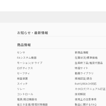
ダウンロードデータをご利用いただく前に、以下を必ずお読
対応状況
対応予定月
※1
※2
ソフトウェアの使用条件
対応済み
お知らせ・最新情報
中国 RoHS
注意事項・凡例
商品情報
中国 RoHS表
※1 ※2
センサ
新商品情報
FAシステム機器
在庫状況/標準価格
Pb
Hg
Cd
Cr(V
モーション/ドライブ
生産終了品/推奨代替品
ロボティクス
特設サイト
セーフティ
動画ライブラリ
検査装置
規格認証/適合
X
O
O
O
スイッチ
RoHS/REACH対応
リレー
カタログ/マニュアル訂正
コントロール
技術解説
"対応済み"や非含有の記載がされた商品であっても、流通
電源/周辺機器他
使用上の注意事項
非含有品が必要な際は、弊社営業部門もしくは販売店へお
省エネ支援/環境対策機器
製品に関するFAQ