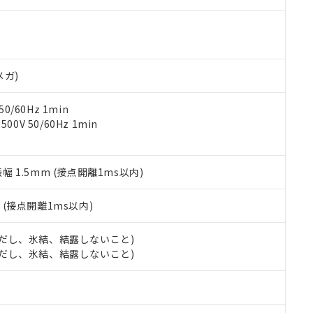
す。当社販売部門へお問い合わせください。
 水銀(Hg) 1000ppm以下、 カドミウム(Cd) 100ppm以下、
たは国外への提供する場合は、日本国政府の輸出許可(または役務取
000ppm以下、ポリ臭化ビフェニル類(PBB) 1000ppm以下、ポリ臭化ジフェニルエーテル類(P
事業取扱商品の中には、本サービスの対象外となる商品もあること
手続きをとります。
キシル) (DEHP)(別名：DOP) 1000ppm以下、フタル酸ブチルベンジル（BBP） 100
(GB/T26572)：
以下、フタル酸ジイソブチル (DIBP) 1000ppm以下
び標準価格照会結果は、記載している更新日時点での社内データに
物を破棄する場合は、完全に破砕するなど、違法に輸出されないよ
(水銀) : 1000ppm、 Cd(カドミウム) : 100ppm、
業用監視および制御機器に対する適用除外項目は除く。
覧された時点での実際の在庫および標準価格とは異なる場合がある
1000ppm、 PBBs(ポリ臭化ビフェニル類) : 1000ppm、 PBDEs(ポリ臭化ジフェニルエーテル類
物質については閾値を超える意図的な使用がないことを確認しています。
上の在庫あり
 1000ppm、 DIBP(フタル酸ジイソブチル) : 1000ppm、 BBP(フタル酸ブチルベンジル) :
品を、核兵器、ミサイル、化学兵器、生物兵器またはその他武器並
メガ)
チルヘキシル)) : 1000ppm
況および標準価格はお客様のお取引先、またはお客様担当のオムロ
用いたしません。
ご相談ください。
は満たないが在庫あり
製品を第三者に販売する場合は、上記1、2および3の内容を当該第
0/60Hz 1min
機器販売店や当社販売拠点は「
販売ネットワーク
」をご確認くだ
販売先および販売に係わる関係者が違法に輸出するおそれがある場
用期限
0V 50/60Hz 1min
び標準価格結果を当社の事前の承諾なく第三者に漏洩または開示し
え状況などにより、予定月が前後することがあります。
(最新の在庫状況については、お客様のお取引先、またはお客様担当
（10物質）のすべてが基準値以下であることを示します。
店・当社販売員にご確認ください)
能（部品リスト作成サービス）をご利用いただくには、I-Webメン
使用状況下において有害物質が外部に漏えいし、環境に深刻な影響を
振幅 1.5mm (接点開離1ms以内)
あります。
機種、また在庫状況の情報を公開していない機種
ェブサイト上で当社にご登録された部品リストについて、当社およ
書ダウンロード
す。当社販売部門へお問い合わせください。
品・サービスに関するお客様との取引・商談に必要な範囲で利用す
2
(接点開離1ms以内)
合意する
キャンセル
書をダウンロードすることができます。
利用者とは、
"個人情報の共同利用に関して"
の「1.共同利用者の
 (ただし、氷結、結露しないこと)
します。
10物質）の非含有証明書
 (ただし、氷結、結露しないこと)
明書（当社基準）
日時点で非含有を証明するもので、過去に遡って非含有を証明するも
令のフタル酸エステル類４物質の対応では、対応完了までの期間は出
備考欄に対応日を記載しておりました。