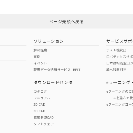
みください。
非含有証明書
※3
ページ先頭へ戻る
ダウンロードはこちら
ソリューション
サービスサポ
解決提案
テスト機貸出
事例
ロボティクスサ
イベント
日本語相談窓口
現場データ活用サービスi-BELT
輸出該非判定
I)
PBBs
PBDEs
DBP
ダウンロードセンタ
eラーニング
カタログ
eラーニングのご
マニュアル
コースを選んで受
O
O
O
2D CAD
eラーニングコー
3D CAD
電気制御CAD
在庫等で未対応品が混在する可能性があります。
ソフトウェア
問い合わせください。