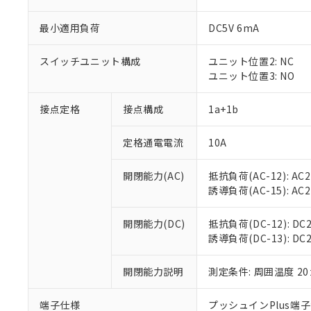
最小適用負荷
DC5V 6mA
スイッチユニット構成
ユニット位置2: NC
ユニット位置3: NO
接点定格
接点構成
1a+1b
定格通電電流
10A
※1 対応状況
開閉能力(AC)
抵抗負荷(AC-12): AC24
誘導負荷(AC-15): AC24V
対応済み：EU
対応予定：EU R
対応予定なし：EU
開閉能力(DC)
抵抗負荷(DC-12): DC24
調査・確認中：EU
誘導負荷(DC-13): DC24
ご利用条件
非該当品：ライセ
※1 中国RoHS
仕入先様の事情に
開閉能力説明
測定条件: 周囲温度 2
があります。
以下の条件をお読
「○」：最大均質
「×」：最大均質
端子仕様
プッシュインPlus端
本サービスは
当社は、これ
*EU RoHS指令（10物