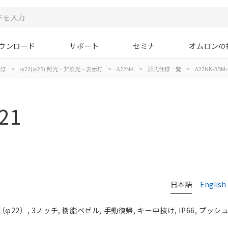
ウンロード
サポート
セミナ
オムロンの
示灯
>
φ22(φ25):照光・非照光・表示灯
>
A22NK
>
形式仕様一覧
>
A22NK-3BM-
21
日本語
English
2）, 3ノッチ, 樹脂ベゼル, 手動復帰, キー中抜け, IP66, プッシュ