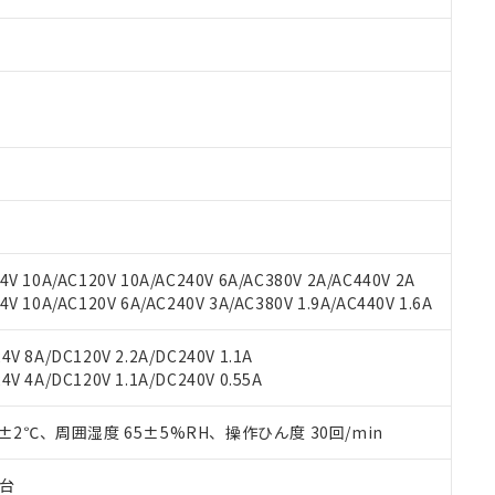
V 10A/AC120V 10A/AC240V 6A/AC380V 2A/AC440V 2A
 10A/AC120V 6A/AC240V 3A/AC380V 1.9A/AC440V 1.6A
 RoHS指令（10物質）の非含有に対応した製品が提供可能な商品です
oHS指令（10物質）の非含有に対応した製品に切り替える予定のある
 RoHS指令（10物質）の非含有に非対応の商品で、対応品を出す予
V 8A/DC120V 2.2A/DC240V 1.1A
 RoHS指令（10物質）の非含有の対応状況を調査中または確認中の
V 4A/DC120V 1.1A/DC240V 0.55A
ンス料など無形物で、有害物質有無と関係のない商品です。
○×表
より、非含有部品としていたものが、含有品と判明した場合などやむ
0±2℃、周囲湿度 65±5%RH、操作ひん度 30回/min
みいただき、同意のうえご利用ください。
材料含有率が中国RoHSの基準値以下であることを示します。
材料含有率が中国RoHSの基準値を超えていることを示します。
子台
、当社制御機器事業取扱商品の当社在庫状況および標準価格(税抜)
ら貴社製品のうち、外国為替および外国貿易法に定める商品（以下｢
質）：