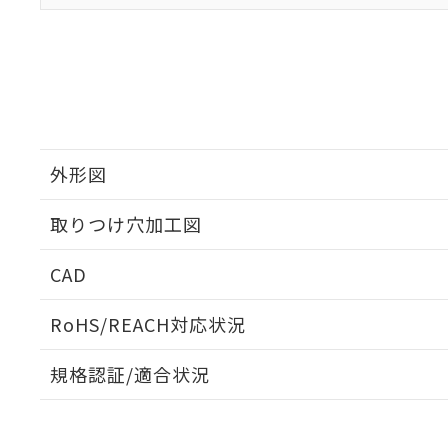
外形図
取りつけ穴加工図
CAD
ログイン/会員登録いただくと、CADデータをダウンロ
RoHS/REACH対応状況
規格認証/適合状況
EU RoHS
注意事項・凡例
A22NK-3BM-01DA-P021についての規格認証/適合
員または販売店にお問い合わせください。