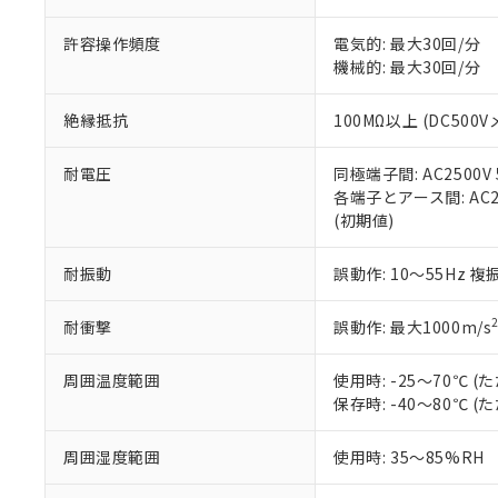
「－」：未確認で
鉛(Pb) 1000ppm以下、
くものです。
う）を輸出ま
記
説明
六価クロム(Cr(Ⅵ)) 1
許容操作頻度
電気的: 最大30回/分
当社制御機器
などの必要な
フタル酸ビス(2-エチルヘ
号
*中国RoHS10物質の基準値 
ル（DBP） 1000ppm
機械的: 最大30回/分
在庫状況およ
当社は規制貨
Pb(鉛) :1000ppm、 Hg
但し、RoHS指令で産
のであり、閲
ます。
Cr(Ⅵ)(六価クロム) : 
フタル酸エステル類の４
○
一定数以
DBP(フタル酸ジブチル) :
い。
当社は貴社製
絶縁抵抗
100MΩ以上 (DC500V
DEHP(フタル酸ビス(2-エ
正式な納期状
置等に一切使
当社販売員に
※2 対応予定月
△
一定数に
当社は、貴社
耐電圧
同極端子間: AC2500V 5
オムロン制御
また当社は、
※2 環境保護使
各端子とアース間: AC250
在庫状況およ
部品在庫の切り替
たしません。
－
在庫なし
(初期値)
す。
「ｅ」：有害物質
機器販売
マイパーツ機
「10」：通常の
耐振動
誤動作: 10～55Hz 複
ている必要が
味します。
空
受注生産
お客様が当ウ
※3 非含有証明
「－」：未確認で
白
が、当社の製
耐衝撃
誤動作: 最大1000m/s
さい。
下記の非含有証明
※当社の共同
周囲温度範囲
使用時: -25～70℃
いる法人を指
EU RoHS指令（
保存時: -40～80℃
51物質の非含有証
※本証明書は発行
周囲湿度範囲
使用時: 35～85%RH
また、RoHS指
混在することから