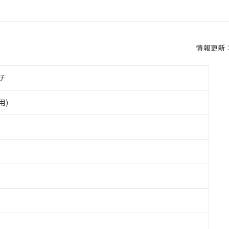
情報更新：2
チ
用)