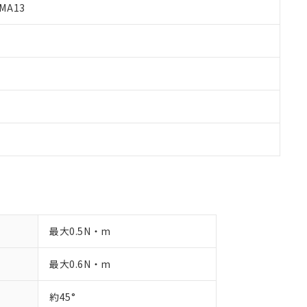
MA13
品への在庫切替を完了していることから、特段のことがない限り、20
す。
最大0.5N・m
最大0.6N・m
約45°