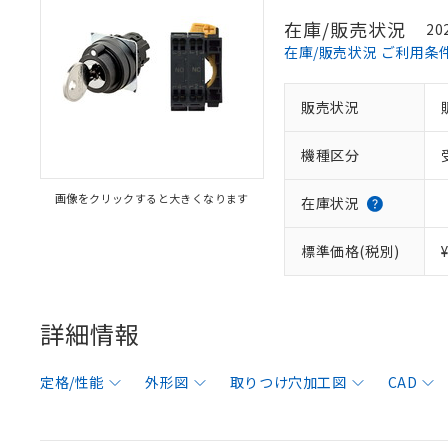
在庫/販売状況
20
在庫/販売状況 ご利用条
販売状況
機種区分
画像をクリックすると大きくなります
在庫状況
標準価格(税別)
詳細情報
定格/性能
外形図
取りつけ穴加工図
CAD