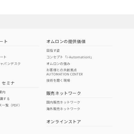
お問い合わせ
ート
オムロンの提供価値
目指す姿
ポート
コンセプト「i-Automation!」
ジャパンデスク
オムロンの強み
お客様との共創拠点
AUTOMATION CENTER
DIBP
BBP
DEHP
環境保護
技術を磨く現場
・セミナ
使用期限
案内
販売ネットワーク
講する
O
O
O
10
国内販売ネットワーク
ス一覧（PDF）
海外販売ネットワーク
オンラインストア