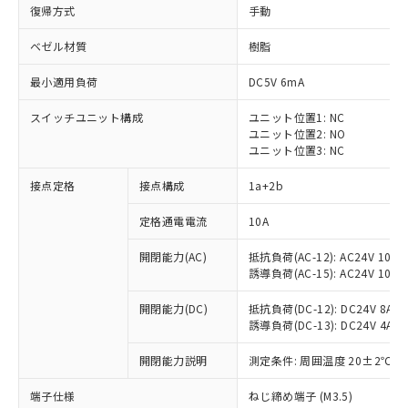
復帰方式
手動
ベゼル材質
樹脂
最小適用負荷
DC5V 6mA
スイッチユニット構成
ユニット位置1: NC
ユニット位置2: NO
ユニット位置3: NC
接点定格
接点構成
1a+2b
定格通電電流
10A
※1 対応状況
開閉能力(AC)
抵抗負荷(AC-12): AC24V 10A/A
誘導負荷(AC-15): AC24V 10A/AC
対応済み：EU RoHS指令（10物質）の
非含有に対応した製品が提供可能な商品で
開閉能力(DC)
抵抗負荷(DC-12): DC24V 8A/DC
す。
誘導負荷(DC-13): DC24V 4A/DC
対応予定：EU RoHS指令（10物質）の非含
ご利用条件
有に対応した製品に切り替える予定のある
開閉能力説明
測定条件: 周囲温度 20±2℃、
商品です。
対応予定なし：EU RoHS指令（10物質）の
端子仕様
ねじ締め端子 (M3.5)
以下の条件をお読みいただき、同意のうえ