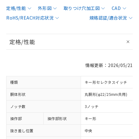
定格/性能
外形図
取りつけ穴加工図
CAD
RoHS/REACH対応状況
規格認証/適合状況
定格/性能
情報更新：2026/05/21
種類
キー形セレクタスイッチ
胴体形状
丸胴形(φ22/25mm共用)
ノッチ数
3ノッチ
操作部
操作部形状
キー形
抜き差し位置
中央