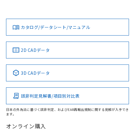
UL認証
CSA認証
CEマーキング
欄に対応日を記載しておりました。
既に当社にて対応品への在庫切替を完了
Yes
Yes
Yes
対応状況
対応予定月
※1
※2
していることから、特段のことがない限
ダウンロードデータをご利用いただく前に、以下を必ずお読
り、2022年1月12日より割愛しておりま
みください。
カタログ/データシート/マニュアル
対応済み
す。
ソフトウェアの使用条件
LR型式承認
DNV型式承認
BV型式承認
KR型式承
（イギリス
（ノルウェー
（フランス
（韓国
船舶規格）
船舶規格）
船舶規格）
船舶規格
中国 RoHS
注意事項・凡例
2D CADデータ
No
No
No
No
中国 RoHS表
※1 ※2
3D CADデータ
この製品の規格認証/適合状況ページへ
Pb
Hg
Cd
Cr(VI)
その他の認証はこちらのページからご検索ください
該非判定見解書/項目別対比表
X
O
O
O
日本の外為法に基づく該非判定、およびEAR再輸出規制に関する見解が入手でき
ます。
"対応済み"や非含有の記載がされた商品であっても、流通
在庫等で未対応品が混在する可能性があります。
オンライン購入
非含有品が必要な際は、弊社営業部門もしくは販売店へお