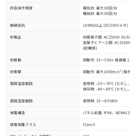
非含有に非対応の商品で、対応品を出す予
ご利用ください。
定はありません。
許容操作頻度
電気的: 最大30回/分
調査・確認中：EU RoHS指令（10物質）の
機械的: 最大30回/分
本サービスは、当社制御機器事業取扱
※1 中国RoHS○×表
非含有の対応状況を調査中または確認中の
商品の当社在庫状況および標準価格
絶縁抵抗
100MΩ以上 (DC500Vメガ)
商品です。
(税抜)を提供させていただくもので
「○」：最大均質材料含有率が中国RoHSの
非該当品：ライセンス料など無形物で、有
す。
耐電圧
同極端子間: AC2500V 50/60Hz
基準値以下であることを示します。
害物質有無と関係のない商品です。
当社制御機器事業取扱商品の中には、
各端子とアース間: AC2500V 50/
「×」：最大均質材料含有率が中国RoHSの
仕入先様の事情により、非含有部品として
(初期値)
本サービスの対象外となる商品もある
基準値を超えていることを示します。
いたものが、含有品と判明した場合などや
当社は、これら貴社製品のうち、外国
ことをご了承ください。
「－」：未確認です。当社販売部門へお問
むを得ず変更することがあります。
為替および外国貿易法に定める商品
耐振動
誤動作: 10～55Hz 複振幅 1.
在庫状況および標準価格照会結果は、
い合わせください。
（以下｢規制貨物等」という）を輸出
記載している更新日時点での社内デー
*EU RoHS指令（10物質）：
2
耐衝撃
誤動作: 最大1000m/s
(接点開
または国外への提供する場合は、日本
記
タに基づき作成されるものであり、閲
説明
鉛(Pb) 1000ppm以下、 水銀(Hg) 1000ppm以下、 カド
*中国RoHS10物質の基準値 (GB/T26572)：
国政府の輸出許可(または役務取引許
号
覧された時点での実際の在庫および標
ミウム(Cd) 100ppm以下、
Pb(鉛) :1000ppm、 Hg(水銀) : 1000ppm、 Cd(カドミウ
周囲温度範囲
使用時: -25～70℃ (ただし
可)を取得するなどの必要な手続きを
六価クロム(Cr(Ⅵ)) 1000ppm以下、ポリ臭化ビフェニル
ム) : 100ppm、
準価格とは異なる場合があることをご
保存時: -40～80℃ (ただし
類(PBB) 1000ppm以下、ポリ臭化ジフェニルエーテル類
Cr(Ⅵ)(六価クロム) : 1000ppm、 PBBs(ポリ臭化ビフェ
とります。
了承ください。
(PBDE) 1000ppm以下、フタル酸ビス(2-エチルヘキシ
○
一定数以上の在庫あり
ニル類) : 1000ppm、 PBDEs(ポリ臭化ジフェニルエーテ
当社は規制貨物を破棄する場合は、完
ル) (DEHP)(別名：DOP) 1000ppm以下、フタル酸ブチ
正式な納期状況および標準価格はお客
ル類) : 1000ppm、
周囲湿度範囲
使用時: 35～85%RH
ルベンジル（BBP） 1000ppm以下、フタル酸ジブチル
全に破砕するなど、違法に輸出されな
DBP(フタル酸ジブチル) : 1000ppm、 DIBP(フタル酸ジ
様のお取引先、またはお客様担当のオ
（DBP） 1000ppm以下、フタル酸ジイソブチル
イソブチル) : 1000ppm、 BBP(フタル酸ブチルベンジ
△
一定数には満たないが在庫あり
いよう必要な手段を講じます。
ムロン制御機器販売店・当社販売員に
(DIBP) 1000ppm以下
保護構造
パネル前面: IP66、NEMA13
ル) : 1000ppm、
当社は貴社製品を、核兵器、ミサイ
但し、RoHS指令で産業用監視および制御機器に対する
DEHP(フタル酸ビス(2-エチルヘキシル)) : 1000ppm
ご相談ください。
適用除外項目は除く。
ル、化学兵器、生物兵器またはその他
－
在庫なし(最新の在庫状況につ
感電保護クラス
Class II
オムロン制御機器販売店や当社販売拠
フタル酸エステル類の４物質については閾値を超える意
武器並びにこれらの製造装置等に一切
いては、お客様のお取引先、ま
図的な使用がないことを確認しています。
点は「
販売ネットワーク
」をご確認
※2 環境保護使用期限
使用いたしません。