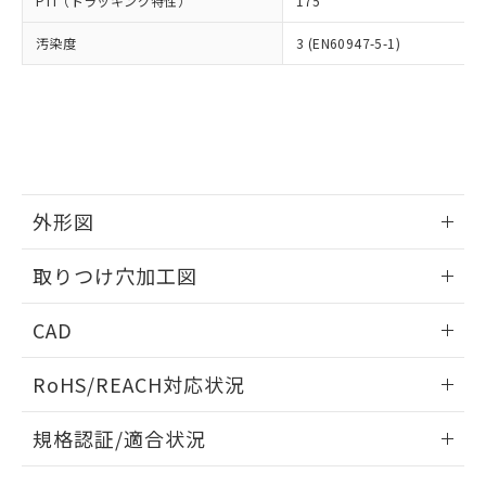
PTI（トラッキング特性）
175
たはお客様担当のオムロン制御
ください。
当社は、貴社製品を第三者に販売する
機器販売店・当社販売員にご確
在庫状況および標準価格結果を当社の
※2 対応予定月
「ｅ」：有害物質（10物質）のすべてが基
汚染度
3 (EN60947-5-1)
場合は、上記1、2および3の内容を当
認ください)
事前の承諾なく第三者に漏洩または開
準値以下であることを示します。
該第三者に通知します。また当社は、
示しないようお願いします。
部品在庫の切り替え状況などにより、予定
「10」：通常の使用状況下において有害物
販売先および販売に係わる関係者が違
マイパーツ機能（部品リスト作成サー
空
受注生産機種、また在庫状況の
月が前後することがあります。
質が外部に漏えいし、環境に深刻な影響を
法に輸出するおそれがある場合は、取
ビス）をご利用いただくには、I-Web
白
情報を公開していない機種
及ぼさない年数を意味します。
り引きをいたしません。
メンバーズにご登録されている必要が
「－」：未確認です。当社販売部門へお問
あります。
い合わせください。
お客様が当ウェブサイト上で当社にご
※3 非含有証明書ダウンロード
登録された部品リストについて、当社
外形図
および当社の共同利用者が、当社の製
下記の非含有証明書をダウンロードするこ
品・サービスに関するお客様との取
情報更新：2026/05/21
とができます。
取りつけ穴加工図
合意する
キャンセル
引・商談に必要な範囲で利用すること
をご了承ください。
情報更新：2026/05/21
EU RoHS指令（10物質）の非含有証明書
※当社の共同利用者とは、
"個人情報
CAD
51物質の非含有証明書（当社基準）
の共同利用に関して"
の「1.共同利
※本証明書は発行日時点で非含有を証明す
ログイン/会員登録いただくと、CADデータをダウンロー
用者の範囲」に記載されている法人を
RoHS/REACH対応状況
るもので、過去に遡って非含有を証明する
ドすることができます。
指します。
ものではありません。
情報更新：2026/7/29
また、RoHS指令のフタル酸エステル類４
規格認証/適合状況
物質の対応では、対応完了までの期間は出
ログイン/会員登録
EU RoHS
注意事項・凡例
荷製品に未対応品が混在することから備考