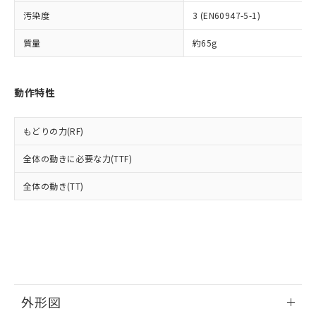
ルベンジル（BBP） 1000ppm以下、フタル酸ジブチル
全に破砕するなど、違法に輸出されな
DBP(フタル酸ジブチル) : 1000ppm、 DIBP(フタル酸ジ
様のお取引先、またはお客様担当のオ
（DBP） 1000ppm以下、フタル酸ジイソブチル
イソブチル) : 1000ppm、 BBP(フタル酸ブチルベンジ
汚染度
3 (EN60947-5-1)
△
一定数には満たないが在庫あり
いよう必要な手段を講じます。
ムロン制御機器販売店・当社販売員に
(DIBP) 1000ppm以下
ル) : 1000ppm、
当社は貴社製品を、核兵器、ミサイ
但し、RoHS指令で産業用監視および制御機器に対する
DEHP(フタル酸ビス(2-エチルヘキシル)) : 1000ppm
ご相談ください。
質量
約65g
適用除外項目は除く。
ル、化学兵器、生物兵器またはその他
－
在庫なし(最新の在庫状況につ
オムロン制御機器販売店や当社販売拠
フタル酸エステル類の４物質については閾値を超える意
武器並びにこれらの製造装置等に一切
いては、お客様のお取引先、ま
図的な使用がないことを確認しています。
点は「
販売ネットワーク
」をご確認
※2 環境保護使用期限
使用いたしません。
たはお客様担当のオムロン制御
ください。
動作特性
当社は、貴社製品を第三者に販売する
機器販売店・当社販売員にご確
在庫状況および標準価格結果を当社の
※2 対応予定月
「ｅ」：有害物質（10物質）のすべてが基
場合は、上記1、2および3の内容を当
認ください)
事前の承諾なく第三者に漏洩または開
準値以下であることを示します。
該第三者に通知します。また当社は、
示しないようお願いします。
もどりの力(RF)
部品在庫の切り替え状況などにより、予定
「10」：通常の使用状況下において有害物
販売先および販売に係わる関係者が違
マイパーツ機能（部品リスト作成サー
空
受注生産機種、また在庫状況の
月が前後することがあります。
質が外部に漏えいし、環境に深刻な影響を
法に輸出するおそれがある場合は、取
ビス）をご利用いただくには、I-Web
白
情報を公開していない機種
全体の動きに必要な力(TTF)
及ぼさない年数を意味します。
り引きをいたしません。
メンバーズにご登録されている必要が
「－」：未確認です。当社販売部門へお問
あります。
全体の動き(TT)
い合わせください。
お客様が当ウェブサイト上で当社にご
※3 非含有証明書ダウンロード
登録された部品リストについて、当社
および当社の共同利用者が、当社の製
下記の非含有証明書をダウンロードするこ
品・サービスに関するお客様との取
とができます。
合意する
キャンセル
引・商談に必要な範囲で利用すること
をご了承ください。
EU RoHS指令（10物質）の非含有証明書
※当社の共同利用者とは、
"個人情報
51物質の非含有証明書（当社基準）
外形図
の共同利用に関して"
の「1.共同利
※本証明書は発行日時点で非含有を証明す