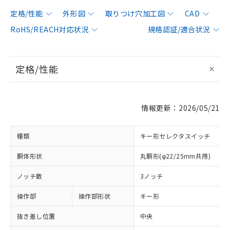
定格/性能
外形図
取りつけ穴加工図
CAD
RoHS/REACH対応状況
規格認証/適合状況
定格/性能
情報更新：2026/05/21
種類
キー形セレクタスイッチ
胴体形状
丸胴形(φ22/25mm共用)
ノッチ数
3ノッチ
操作部
操作部形状
キー形
抜き差し位置
中央