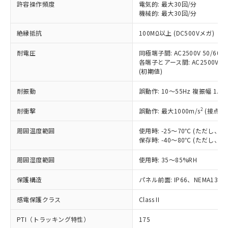
許容操作頻度
電気的: 最大30回/分
す。
機械的: 最大30回/分
対応予定：EU RoHS指令（10物質）の非含
ご利用条件
有に対応した製品に切り替える予定のある
絶縁抵抗
100MΩ以上 (DC500Vメガ)
商品です。
対応予定なし：EU RoHS指令（10物質）の
耐電圧
同極端子間: AC2500V 50/60Hz
以下の条件をお読みいただき、同意のうえ
非含有に非対応の商品で、対応品を出す予
各端子とアース間: AC2500V 50/
ご利用ください。
定はありません。
(初期値)
調査・確認中：EU RoHS指令（10物質）の
本サービスは、当社制御機器事業取扱
※1 中国RoHS○×表
非含有の対応状況を調査中または確認中の
耐振動
誤動作: 10～55Hz 複振幅 1.
商品の当社在庫状況および標準価格
商品です。
(税抜)を提供させていただくもので
「○」：最大均質材料含有率が中国RoHSの
2
耐衝撃
誤動作: 最大1000m/s
(接点開
非該当品：ライセンス料など無形物で、有
す。
基準値以下であることを示します。
害物質有無と関係のない商品です。
当社制御機器事業取扱商品の中には、
周囲温度範囲
使用時: -25～70℃ (ただし
「×」：最大均質材料含有率が中国RoHSの
仕入先様の事情により、非含有部品として
本サービスの対象外となる商品もある
保存時: -40～80℃ (ただし
基準値を超えていることを示します。
いたものが、含有品と判明した場合などや
当社は、これら貴社製品のうち、外国
ことをご了承ください。
「－」：未確認です。当社販売部門へお問
むを得ず変更することがあります。
為替および外国貿易法に定める商品
在庫状況および標準価格照会結果は、
周囲湿度範囲
使用時: 35～85%RH
い合わせください。
（以下｢規制貨物等」という）を輸出
記載している更新日時点での社内デー
*EU RoHS指令（10物質）：
または国外への提供する場合は、日本
保護構造
パネル前面: IP66、NEMA13
記
タに基づき作成されるものであり、閲
説明
鉛(Pb) 1000ppm以下、 水銀(Hg) 1000ppm以下、 カド
*中国RoHS10物質の基準値 (GB/T26572)：
国政府の輸出許可(または役務取引許
号
覧された時点での実際の在庫および標
ミウム(Cd) 100ppm以下、
Pb(鉛) :1000ppm、 Hg(水銀) : 1000ppm、 Cd(カドミウ
可)を取得するなどの必要な手続きを
六価クロム(Cr(Ⅵ)) 1000ppm以下、ポリ臭化ビフェニル
感電保護クラス
Class II
ム) : 100ppm、
準価格とは異なる場合があることをご
類(PBB) 1000ppm以下、ポリ臭化ジフェニルエーテル類
Cr(Ⅵ)(六価クロム) : 1000ppm、 PBBs(ポリ臭化ビフェ
とります。
了承ください。
(PBDE) 1000ppm以下、フタル酸ビス(2-エチルヘキシ
○
一定数以上の在庫あり
ニル類) : 1000ppm、 PBDEs(ポリ臭化ジフェニルエーテ
PTI（トラッキング特性）
175
当社は規制貨物を破棄する場合は、完
ル) (DEHP)(別名：DOP) 1000ppm以下、フタル酸ブチ
正式な納期状況および標準価格はお客
ル類) : 1000ppm、