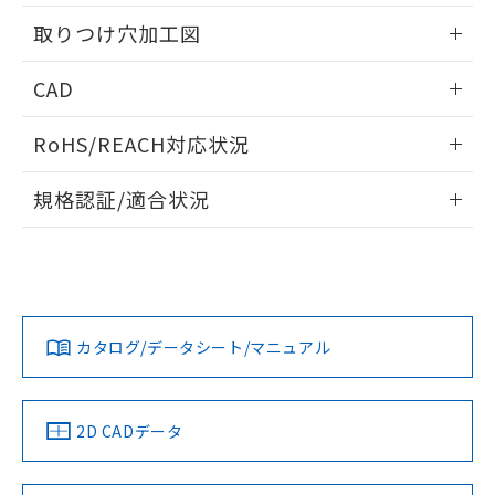
用者の範囲」に記載されている法人を
情報更新：2026/05/21
るもので、過去に遡って非含有を証明する
指します。
取りつけ穴加工図
ものではありません。
また、RoHS指令のフタル酸エステル類４
情報更新：2026/05/21
CAD
物質の対応では、対応完了までの期間は出
荷製品に未対応品が混在することから備考
ログイン/会員登録いただくと、CADデータをダウンロー
欄に対応日を記載しておりました。
RoHS/REACH対応状況
ドすることができます。
既に当社にて対応品への在庫切替を完了
していることから、特段のことがない限
情報更新：2026/7/29
規格認証/適合状況
り、2022年1月12日より割愛しておりま
す。
ログイン/会員登録
EU RoHS
注意事項・凡例
UL認証
CSA認証
CEマーキング
Yes
Yes
Yes
対応状況
対応予定月
※1
※2
ダウンロードデータをご利用いただく前に、以下を必ずお読
みください。
カタログ/データシート/マニュアル
対応済み
ソフトウェアの使用条件
LR型式承認
DNV型式承認
BV型式承認
KR型式承
（イギリス
（ノルウェー
（フランス
（韓国
船舶規格）
船舶規格）
船舶規格）
船舶規格
中国 RoHS
注意事項・凡例
2D CADデータ
No
No
No
No