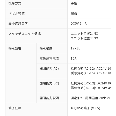
復帰方式
手動
ベゼル材質
樹脂
最小適用負荷
DC5V 6mA
スイッチユニット構成
ユニット位置2: NC
ユニット位置3: NO
接点定格
接点構成
1a+1b
定格通電電流
10A
開閉能力(AC)
抵抗負荷(AC-12): AC24V 10A/A
誘導負荷(AC-15): AC24V 10A/AC
開閉能力(DC)
抵抗負荷(DC-12): DC24V 8A/DC
誘導負荷(DC-13): DC24V 4A/DC
※1 対応状況
開閉能力説明
測定条件: 周囲温度 20±2℃、
対応済み：EU RoHS指令（10物質）の
端子仕様
ねじ締め端子 (M3.5)
非含有に対応した製品が提供可能な商品で