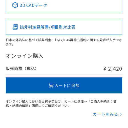
中国 RoHS表
※1 ※2
3D CADデータ
この製品の規格認証/適合状況ページへ
Pb
Hg
Cd
Cr(VI)
その他の認証はこちらのページからご検索ください
該非判定見解書/項目別対比表
X
O
O
O
日本の外為法に基づく該非判定、およびEAR再輸出規制に関する見解が入手でき
ます。
"対応済み"や非含有の記載がされた商品であっても、流通
在庫等で未対応品が混在する可能性があります。
オンライン購入
非含有品が必要な際は、弊社営業部門もしくは販売店へお
問い合わせください。
¥ 2,420
販売価格（税込）
この製品のRoHS/REACH対応状況ページへ
カートに追加
オンライン購入における出荷予定日は、カートに追加～「ご購入手続き：価
格・納期の確認」画面にてご確認ください。
カートをみる