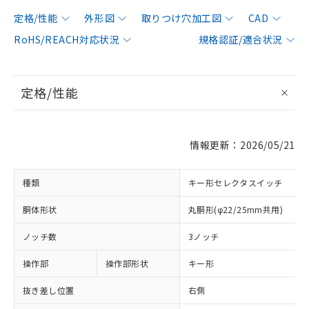
定格/性能
外形図
取りつけ穴加工図
CAD
RoHS/REACH対応状況
規格認証/適合状況
定格/性能
情報更新：2026/05/21
種類
キー形セレクタスイッチ
胴体形状
丸胴形(φ22/25mm共用)
ノッチ数
3ノッチ
操作部
操作部形状
キー形
抜き差し位置
右側