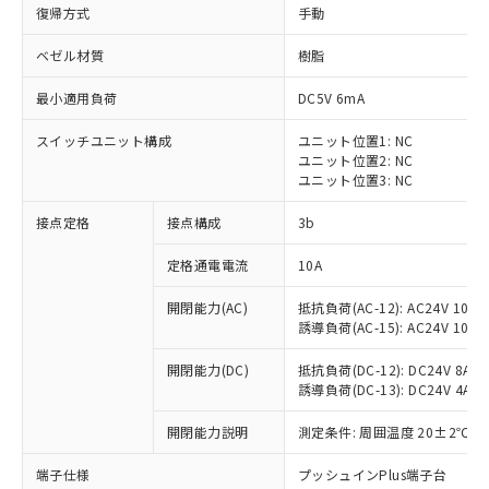
復帰方式
手動
ベゼル材質
樹脂
最小適用負荷
DC5V 6mA
スイッチユニット構成
ユニット位置1: NC
ユニット位置2: NC
ユニット位置3: NC
接点定格
接点構成
3b
定格通電電流
10A
※1 対応状況
開閉能力(AC)
抵抗負荷(AC-12): AC24V 10A/A
誘導負荷(AC-15): AC24V 10A/AC
対応済み：EU RoHS指令（10物質）の
非含有に対応した製品が提供可能な商品で
開閉能力(DC)
抵抗負荷(DC-12): DC24V 8A/DC
す。
誘導負荷(DC-13): DC24V 4A/DC
対応予定：EU RoHS指令（10物質）の非含
ご利用条件
有に対応した製品に切り替える予定のある
開閉能力説明
測定条件: 周囲温度 20±2℃、
商品です。
対応予定なし：EU RoHS指令（10物質）の
端子仕様
プッシュインPlus端子台
以下の条件をお読みいただき、同意のうえ