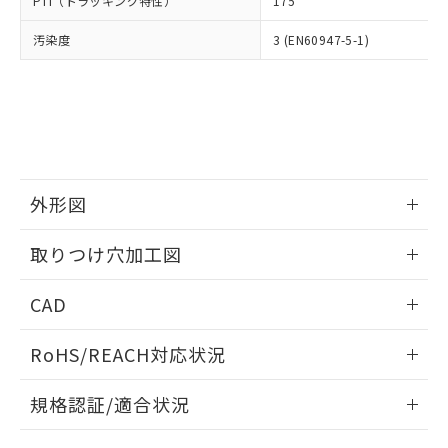
PTI（トラッキング特性）
175
たはお客様担当のオムロン制御
ください。
当社は、貴社製品を第三者に販売する
機器販売店・当社販売員にご確
在庫状況および標準価格結果を当社の
※2 対応予定月
「ｅ」：有害物質（10物質）のすべてが基
汚染度
3 (EN60947-5-1)
場合は、上記1、2および3の内容を当
認ください)
事前の承諾なく第三者に漏洩または開
準値以下であることを示します。
該第三者に通知します。また当社は、
示しないようお願いします。
部品在庫の切り替え状況などにより、予定
「10」：通常の使用状況下において有害物
販売先および販売に係わる関係者が違
マイパーツ機能（部品リスト作成サー
空
受注生産機種、また在庫状況の
月が前後することがあります。
質が外部に漏えいし、環境に深刻な影響を
法に輸出するおそれがある場合は、取
ビス）をご利用いただくには、I-Web
白
情報を公開していない機種
及ぼさない年数を意味します。
り引きをいたしません。
メンバーズにご登録されている必要が
「－」：未確認です。当社販売部門へお問
あります。
い合わせください。
お客様が当ウェブサイト上で当社にご
※3 非含有証明書ダウンロード
登録された部品リストについて、当社
外形図
および当社の共同利用者が、当社の製
下記の非含有証明書をダウンロードするこ
品・サービスに関するお客様との取
情報更新：2026/05/21
とができます。
取りつけ穴加工図
合意する
キャンセル
引・商談に必要な範囲で利用すること
をご了承ください。
情報更新：2026/05/21
EU RoHS指令（10物質）の非含有証明書
※当社の共同利用者とは、
"個人情報
CAD
51物質の非含有証明書（当社基準）
の共同利用に関して"
の「1.共同利
※本証明書は発行日時点で非含有を証明す
ログイン/会員登録いただくと、CADデータをダウンロー
用者の範囲」に記載されている法人を
RoHS/REACH対応状況
るもので、過去に遡って非含有を証明する
ドすることができます。
指します。
ものではありません。
情報更新：2026/7/29
また、RoHS指令のフタル酸エステル類４
規格認証/適合状況
物質の対応では、対応完了までの期間は出
ログイン/会員登録
EU RoHS
注意事項・凡例
荷製品に未対応品が混在することから備考
A22NK-3BM-01CA-P222についての規格認証/適合状況につ