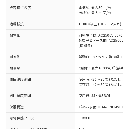
非含有に非対応の商品で、対応品を出す予
ご利用ください。
定はありません。
許容操作頻度
電気的: 最大30回/分
調査・確認中：EU RoHS指令（10物質）の
機械的: 最大30回/分
本サービスは、当社制御機器事業取扱
※1 中国RoHS○×表
非含有の対応状況を調査中または確認中の
商品の当社在庫状況および標準価格
絶縁抵抗
100MΩ以上 (DC500Vメガ)
商品です。
(税抜)を提供させていただくもので
「○」：最大均質材料含有率が中国RoHSの
非該当品：ライセンス料など無形物で、有
す。
耐電圧
同極端子間: AC2500V 50/60Hz
基準値以下であることを示します。
害物質有無と関係のない商品です。
当社制御機器事業取扱商品の中には、
各端子とアース間: AC2500V 50/
「×」：最大均質材料含有率が中国RoHSの
仕入先様の事情により、非含有部品として
(初期値)
本サービスの対象外となる商品もある
基準値を超えていることを示します。
いたものが、含有品と判明した場合などや
当社は、これら貴社製品のうち、外国
ことをご了承ください。
「－」：未確認です。当社販売部門へお問
むを得ず変更することがあります。
為替および外国貿易法に定める商品
耐振動
誤動作: 10～55Hz 複振幅 1.
在庫状況および標準価格照会結果は、
い合わせください。
（以下｢規制貨物等」という）を輸出
記載している更新日時点での社内デー
*EU RoHS指令（10物質）：
2
耐衝撃
誤動作: 最大1000m/s
(接点開
または国外への提供する場合は、日本
記
タに基づき作成されるものであり、閲
説明
鉛(Pb) 1000ppm以下、 水銀(Hg) 1000ppm以下、 カド
*中国RoHS10物質の基準値 (GB/T26572)：
国政府の輸出許可(または役務取引許
号
覧された時点での実際の在庫および標
ミウム(Cd) 100ppm以下、
Pb(鉛) :1000ppm、 Hg(水銀) : 1000ppm、 Cd(カドミウ
周囲温度範囲
使用時: -25～70℃ (ただし
可)を取得するなどの必要な手続きを
六価クロム(Cr(Ⅵ)) 1000ppm以下、ポリ臭化ビフェニル
ム) : 100ppm、
準価格とは異なる場合があることをご
保存時: -40～80℃ (ただし
類(PBB) 1000ppm以下、ポリ臭化ジフェニルエーテル類
Cr(Ⅵ)(六価クロム) : 1000ppm、 PBBs(ポリ臭化ビフェ
とります。
了承ください。
(PBDE) 1000ppm以下、フタル酸ビス(2-エチルヘキシ
○
一定数以上の在庫あり
ニル類) : 1000ppm、 PBDEs(ポリ臭化ジフェニルエーテ
当社は規制貨物を破棄する場合は、完
ル) (DEHP)(別名：DOP) 1000ppm以下、フタル酸ブチ
正式な納期状況および標準価格はお客
ル類) : 1000ppm、
周囲湿度範囲
使用時: 35～85%RH
ルベンジル（BBP） 1000ppm以下、フタル酸ジブチル
全に破砕するなど、違法に輸出されな
DBP(フタル酸ジブチル) : 1000ppm、 DIBP(フタル酸ジ
様のお取引先、またはお客様担当のオ
（DBP） 1000ppm以下、フタル酸ジイソブチル
イソブチル) : 1000ppm、 BBP(フタル酸ブチルベンジ
△
一定数には満たないが在庫あり
いよう必要な手段を講じます。
ムロン制御機器販売店・当社販売員に
(DIBP) 1000ppm以下
保護構造
パネル前面: IP66、NEMA13
ル) : 1000ppm、
当社は貴社製品を、核兵器、ミサイ
但し、RoHS指令で産業用監視および制御機器に対する
DEHP(フタル酸ビス(2-エチルヘキシル)) : 1000ppm
ご相談ください。
適用除外項目は除く。
ル、化学兵器、生物兵器またはその他
－
在庫なし(最新の在庫状況につ
感電保護クラス
Class II
オムロン制御機器販売店や当社販売拠
フタル酸エステル類の４物質については閾値を超える意
武器並びにこれらの製造装置等に一切
いては、お客様のお取引先、ま
図的な使用がないことを確認しています。
点は「
販売ネットワーク
」をご確認
※2 環境保護使用期限
使用いたしません。