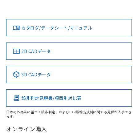
欄に対応日を記載しておりました。
いては、「カスタマーサポートセンタ お客様相談室」または
既に当社にて対応品への在庫切替を完了
貴社担当オムロン営業員または販売店にお問い合わせくださ
対応状況
対応予定月
※1
※2
していることから、特段のことがない限
い。
ダウンロードデータをご利用いただく前に、以下を必ずお読
り、2022年1月12日より割愛しておりま
みください。
カタログ/データシート/マニュアル
対応済み
す。
ソフトウェアの使用条件
お問い合わせ
中国 RoHS
注意事項・凡例
2D CADデータ
中国 RoHS表
※1 ※2
3D CADデータ
Pb
Hg
Cd
Cr(VI)
該非判定見解書/項目別対比表
X
O
O
O
日本の外為法に基づく該非判定、およびEAR再輸出規制に関する見解が入手でき
ます。
"対応済み"や非含有の記載がされた商品であっても、流通
在庫等で未対応品が混在する可能性があります。
オンライン購入
非含有品が必要な際は、弊社営業部門もしくは販売店へお