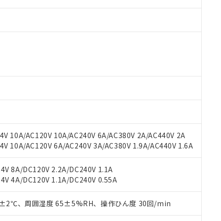
 RoHS指令（10物質）の非含有に対応した製品が提供可能な商品です
oHS指令（10物質）の非含有に対応した製品に切り替える予定のある
 RoHS指令（10物質）の非含有に非対応の商品で、対応品を出す予
 RoHS指令（10物質）の非含有の対応状況を調査中または確認中の
ンス料など無形物で、有害物質有無と関係のない商品です。
○×表
より、非含有部品としていたものが、含有品と判明した場合などやむ
V 10A/AC120V 10A/AC240V 6A/AC380V 2A/AC440V 2A
みいただき、同意のうえご利用ください。
材料含有率が中国RoHSの基準値以下であることを示します。
 10A/AC120V 6A/AC240V 3A/AC380V 1.9A/AC440V 1.6A
材料含有率が中国RoHSの基準値を超えていることを示します。
、当社制御機器事業取扱商品の当社在庫状況および標準価格(税抜)
ら貴社製品のうち、外国為替および外国貿易法に定める商品（以下｢
質）：
す。当社販売部門へお問い合わせください。
 水銀(Hg) 1000ppm以下、 カドミウム(Cd) 100ppm以下、
たは国外への提供する場合は、日本国政府の輸出許可(または役務取
V 8A/DC120V 2.2A/DC240V 1.1A
000ppm以下、ポリ臭化ビフェニル類(PBB) 1000ppm以下、ポリ臭化ジフェニルエーテル類(P
事業取扱商品の中には、本サービスの対象外となる商品もあること
手続きをとります。
V 4A/DC120V 1.1A/DC240V 0.55A
キシル) (DEHP)(別名：DOP) 1000ppm以下、フタル酸ブチルベンジル（BBP） 100
(GB/T26572)：
以下、フタル酸ジイソブチル (DIBP) 1000ppm以下
び標準価格照会結果は、記載している更新日時点での社内データに
物を破棄する場合は、完全に破砕するなど、違法に輸出されないよ
(水銀) : 1000ppm、 Cd(カドミウム) : 100ppm、
業用監視および制御機器に対する適用除外項目は除く。
覧された時点での実際の在庫および標準価格とは異なる場合がある
1000ppm、 PBBs(ポリ臭化ビフェニル類) : 1000ppm、 PBDEs(ポリ臭化ジフェニルエーテル類
物質については閾値を超える意図的な使用がないことを確認しています。
0±2℃、周囲湿度 65±5%RH、操作ひん度 30回/min
上の在庫あり
 1000ppm、 DIBP(フタル酸ジイソブチル) : 1000ppm、 BBP(フタル酸ブチルベンジル) :
品を、核兵器、ミサイル、化学兵器、生物兵器またはその他武器並
チルヘキシル)) : 1000ppm
況および標準価格はお客様のお取引先、またはお客様担当のオムロ
用いたしません。