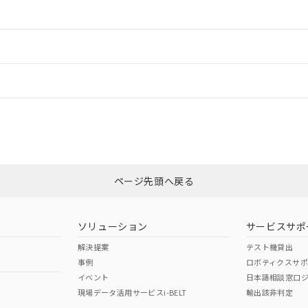
情報更新：2
ードすることができます。
情報更新：
ログイン/会員登録
状況については、「カスタマーサポートセンタ お客様相談室」または貴社担
みください。
非含有証明書
※3
ページ先頭へ戻る
ダウンロードはこちら
ソリューション
サービスサポ
解決提案
テスト機貸出
事例
ロボティクスサ
イベント
日本語相談窓口
現場データ活用サービスi-BELT
輸出該非判定