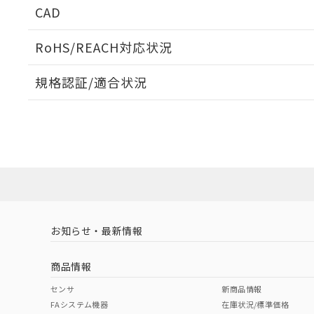
CAD
ログイン/会員登録いただくと、CADデータをダウンロ
RoHS/REACH対応状況
規格認証/適合状況
EU RoHS
注意事項・凡例
A22NK-3BM-01CA-P121についての規格認証/適合
員または販売店にお問い合わせください。
ダウンロードデータをご利用いただく前に、以下を必ずお読
対応状況
対応予定月
※1
※2
ソフトウェアの使用条件
対応済み
お知らせ・最新情報
中国 RoHS
注意事項・凡例
商品情報
中国 RoHS表
※1 ※2
センサ
新商品情報
FAシステム機器
在庫状況/標準価格