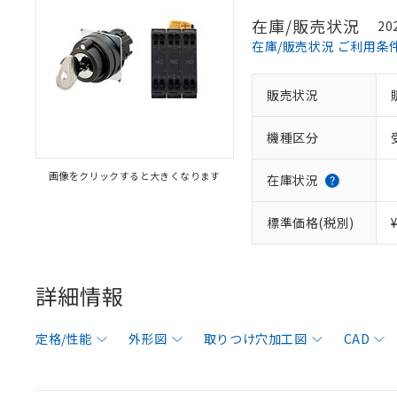
在庫/販売状況
20
在庫/販売状況 ご利用条
販売状況
機種区分
画像をクリックすると大きくなります
在庫状況
標準価格(税別)
詳細情報
定格/性能
外形図
取りつけ穴加工図
CAD