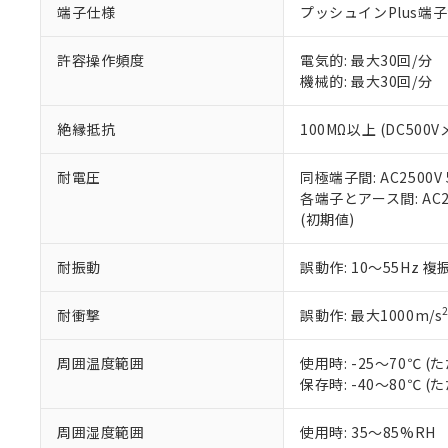
端子仕様
プッシュインPlus端
当社販売員に
※2 対応予定月
△
一定数に
当社は、貴社
オムロン制御
また当社は、
※2 環境保護使
在庫状況およ
部品在庫の切り替
たしません。
許容操作頻度
電気的: 最大30回/分
－
在庫なし
す。
機械的: 最大30回/分
「ｅ」：有害物質
機器販売
マイパーツ機
「10」：通常の
ている必要が
味します。
絶縁抵抗
100MΩ以上 (DC500V
空
受注生産
お客様が当ウ
※3 非含有証明
「－」：未確認で
白
が、当社の製
耐電圧
同極端子間: AC2500V 5
さい。
下記の非含有証明
各端子とアース間: AC250
※当社の共同
(初期値)
いる法人を指
EU RoHS指令（
51物質の非含有証
耐振動
誤動作: 10～55Hz 複
※本証明書は発行
また、RoHS指
混在することから
耐衝撃
誤動作: 最大1000m/s
既に当社にて対応
り割愛しておりま
周囲温度範囲
使用時: -25～70℃
保存時: -40～80℃
周囲湿度範囲
使用時: 35～85%RH