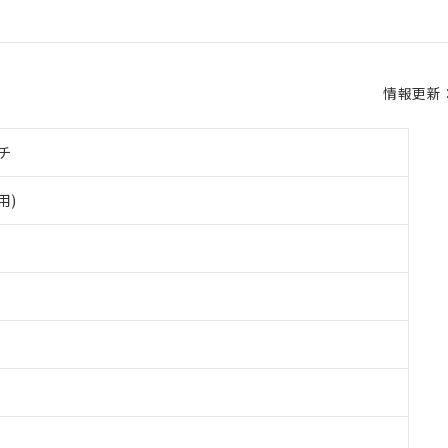
情報更新：2
チ
用)