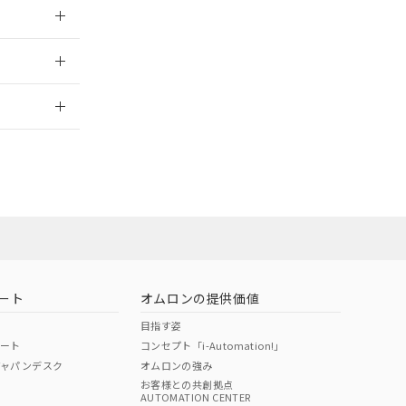
026/05/21
2026/7/29
当オムロン営業
お問い合わせ
ート
オムロンの提供価値
目指す姿
ポート
コンセプト「i-Automation!」
ジャパンデスク
オムロンの強み
お客様との共創拠点
AUTOMATION CENTER