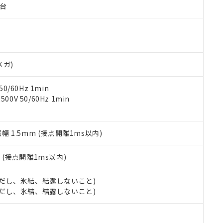
子台
ご相談ください。
は満たないが在庫あり
製品を第三者に販売する場合は、上記1、2および3の内容を当該第
機器販売店や当社販売拠点は「
販売ネットワーク
」をご確認くだ
販売先および販売に係わる関係者が違法に輸出するおそれがある場
用期限
び標準価格結果を当社の事前の承諾なく第三者に漏洩または開示し
え状況などにより、予定月が前後することがあります。
(最新の在庫状況については、お客様のお取引先、またはお客様担当
（10物質）のすべてが基準値以下であることを示します。
店・当社販売員にご確認ください)
能（部品リスト作成サービス）をご利用いただくには、I-Webメン
使用状況下において有害物質が外部に漏えいし、環境に深刻な影響を
あります。
メガ)
機種、また在庫状況の情報を公開していない機種
ェブサイト上で当社にご登録された部品リストについて、当社およ
書ダウンロード
す。当社販売部門へお問い合わせください。
品・サービスに関するお客様との取引・商談に必要な範囲で利用す
合意する
キャンセル
0/60Hz 1min
書をダウンロードすることができます。
0V 50/60Hz 1min
利用者とは、
"個人情報の共同利用に関して"
の「1.共同利用者の
します。
10物質）の非含有証明書
明書（当社基準）
振幅 1.5mm (接点開離1ms以内)
日時点で非含有を証明するもので、過去に遡って非含有を証明するも
令のフタル酸エステル類４物質の対応では、対応完了までの期間は出
備考欄に対応日を記載しておりました。
2
(接点開離1ms以内)
品への在庫切替を完了していることから、特段のことがない限り、20
す。
 (ただし、氷結、結露しないこと)
 (ただし、氷結、結露しないこと)