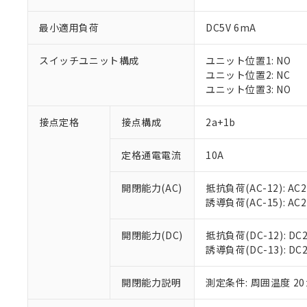
最小適用負荷
DC5V 6mA
スイッチユニット構成
ユニット位置1: NO
※1 対応状況
ユニット位置2: NC
ユニット位置3: NO
対応済み：EU
対応予定：EU R
接点定格
接点構成
2a+1b
対応予定なし：EU
調査・確認中：EU
ご利用条件
定格通電電流
10A
非該当品：ライセ
※1 中国RoHS
仕入先様の事情に
開閉能力(AC)
抵抗負荷(AC-12): AC24
があります。
以下の条件をお読
「○」：最大均質
誘導負荷(AC-15): AC24V
「×」：最大均質
本サービスは
当社は、これ
*EU RoHS指令（10物
「－」：未確認で
鉛(Pb) 1000ppm以下、
くものです。
う）を輸出ま
開閉能力(DC)
抵抗負荷(DC-12): DC24
記
説明
六価クロム(Cr(Ⅵ)) 1
当社制御機器
などの必要な
誘導負荷(DC-13): DC24
フタル酸ビス(2-エチルヘ
号
*中国RoHS10物質の基準値 
ル（DBP） 1000ppm
在庫状況およ
当社は規制貨
Pb(鉛) :1000ppm、 Hg
但し、RoHS指令で産
のであり、閲
ます。
Cr(Ⅵ)(六価クロム) : 
フタル酸エステル類の４
開閉能力説明
測定条件: 周囲温度 2
○
一定数以
DBP(フタル酸ジブチル) :
い。
当社は貴社製
DEHP(フタル酸ビス(2-エ
正式な納期状
置等に一切使