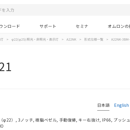
ウンロード
サポート
セミナ
オムロンの
示灯
>
φ22(φ25):照光・非照光・表示灯
>
A22NK
>
形式仕様一覧
>
A22NK-3BM-
21
日本語
English
2）, 3ノッチ, 樹脂ベゼル, 手動復帰, キー右抜け, IP66, プッシュ
NO