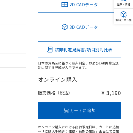
2D CADデータ
在庫・価格
無料テスト機
3D CADデータ
該非判定見解書/項目別対比表
日本の外為法に基づく該非判定、およびEAR再輸出規
制に関する見解が入手できます。
オンライン購入
¥ 3,190
販売価格（税込）
カートに追加
オンライン購入における出荷予定日は、カートに追加
～「ご購入手続き：価格・納期の確認」画面にてご確