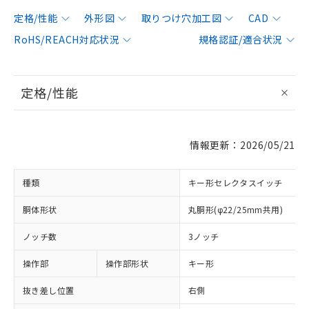
定格/性能
外形図
取りつけ穴加工図
CAD
RoHS/REACH対応状況
規格認証/適合状況
定格/性能
情報更新：2026/05/21
種類
キー形セレクタスイッチ
胴体形状
丸胴形(φ22/25mm共用)
ノッチ数
3ノッチ
操作部
操作部形状
キー形
抜き差し位置
右側