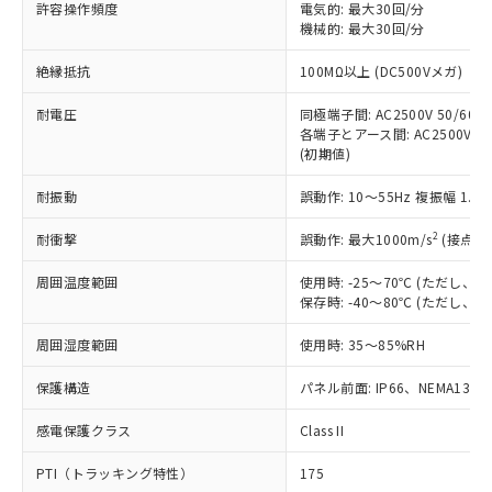
ご利用ください。
許容操作頻度
電気的: 最大30回/分
定はありません。
機械的: 最大30回/分
調査・確認中：EU RoHS指令（10物質）の
本サービスは、当社制御機器事業取扱
※1 中国RoHS○×表
非含有の対応状況を調査中または確認中の
絶縁抵抗
100MΩ以上 (DC500Vメガ)
商品の当社在庫状況および標準価格
商品です。
(税抜)を提供させていただくもので
「○」：最大均質材料含有率が中国RoHSの
非該当品：ライセンス料など無形物で、有
耐電圧
同極端子間: AC2500V 50/60Hz
す。
基準値以下であることを示します。
害物質有無と関係のない商品です。
各端子とアース間: AC2500V 50/
当社制御機器事業取扱商品の中には、
「×」：最大均質材料含有率が中国RoHSの
仕入先様の事情により、非含有部品として
(初期値)
本サービスの対象外となる商品もある
基準値を超えていることを示します。
いたものが、含有品と判明した場合などや
当社は、これら貴社製品のうち、外国
ことをご了承ください。
「－」：未確認です。当社販売部門へお問
耐振動
誤動作: 10～55Hz 複振幅 1.
むを得ず変更することがあります。
為替および外国貿易法に定める商品
在庫状況および標準価格照会結果は、
い合わせください。
（以下｢規制貨物等」という）を輸出
記載している更新日時点での社内デー
2
耐衝撃
誤動作: 最大1000m/s
(接点開
*EU RoHS指令（10物質）：
または国外への提供する場合は、日本
記
タに基づき作成されるものであり、閲
説明
鉛(Pb) 1000ppm以下、 水銀(Hg) 1000ppm以下、 カド
*中国RoHS10物質の基準値 (GB/T26572)：
国政府の輸出許可(または役務取引許
号
覧された時点での実際の在庫および標
ミウム(Cd) 100ppm以下、
周囲温度範囲
使用時: -25～70℃ (ただし
Pb(鉛) :1000ppm、 Hg(水銀) : 1000ppm、 Cd(カドミウ
可)を取得するなどの必要な手続きを
六価クロム(Cr(Ⅵ)) 1000ppm以下、ポリ臭化ビフェニル
ム) : 100ppm、
保存時: -40～80℃ (ただし
準価格とは異なる場合があることをご
類(PBB) 1000ppm以下、ポリ臭化ジフェニルエーテル類
Cr(Ⅵ)(六価クロム) : 1000ppm、 PBBs(ポリ臭化ビフェ
とります。
了承ください。
(PBDE) 1000ppm以下、フタル酸ビス(2-エチルヘキシ
○
一定数以上の在庫あり
ニル類) : 1000ppm、 PBDEs(ポリ臭化ジフェニルエーテ
当社は規制貨物を破棄する場合は、完
周囲湿度範囲
使用時: 35～85%RH
ル) (DEHP)(別名：DOP) 1000ppm以下、フタル酸ブチ
正式な納期状況および標準価格はお客
ル類) : 1000ppm、
ルベンジル（BBP） 1000ppm以下、フタル酸ジブチル
全に破砕するなど、違法に輸出されな
DBP(フタル酸ジブチル) : 1000ppm、 DIBP(フタル酸ジ
様のお取引先、またはお客様担当のオ
（DBP） 1000ppm以下、フタル酸ジイソブチル
イソブチル) : 1000ppm、 BBP(フタル酸ブチルベンジ
△
一定数には満たないが在庫あり
保護構造
パネル前面: IP66、NEMA13
いよう必要な手段を講じます。
ムロン制御機器販売店・当社販売員に
(DIBP) 1000ppm以下
ル) : 1000ppm、
当社は貴社製品を、核兵器、ミサイ
但し、RoHS指令で産業用監視および制御機器に対する
DEHP(フタル酸ビス(2-エチルヘキシル)) : 1000ppm
ご相談ください。
適用除外項目は除く。
感電保護クラス
Class II
ル、化学兵器、生物兵器またはその他
－
在庫なし(最新の在庫状況につ
オムロン制御機器販売店や当社販売拠
フタル酸エステル類の４物質については閾値を超える意
武器並びにこれらの製造装置等に一切
いては、お客様のお取引先、ま
図的な使用がないことを確認しています。
点は「
販売ネットワーク
」をご確認
PTI（トラッキング特性）
175
※2 環境保護使用期限
使用いたしません。
たはお客様担当のオムロン制御
ください。