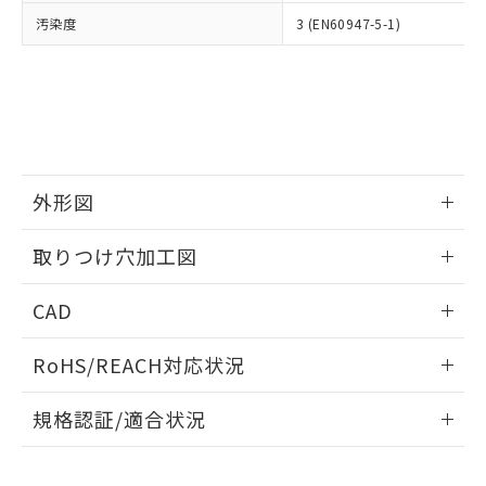
当社は、貴社製品を第三者に販売する
機器販売店・当社販売員にご確
在庫状況および標準価格結果を当社の
汚染度
3 (EN60947-5-1)
※2 対応予定月
「ｅ」：有害物質（10物質）のすべてが基
場合は、上記1、2および3の内容を当
認ください)
事前の承諾なく第三者に漏洩または開
準値以下であることを示します。
該第三者に通知します。また当社は、
示しないようお願いします。
部品在庫の切り替え状況などにより、予定
「10」：通常の使用状況下において有害物
販売先および販売に係わる関係者が違
マイパーツ機能（部品リスト作成サー
空
受注生産機種、また在庫状況の
月が前後することがあります。
質が外部に漏えいし、環境に深刻な影響を
法に輸出するおそれがある場合は、取
ビス）をご利用いただくには、I-Web
白
情報を公開していない機種
及ぼさない年数を意味します。
り引きをいたしません。
メンバーズにご登録されている必要が
「－」：未確認です。当社販売部門へお問
あります。
い合わせください。
お客様が当ウェブサイト上で当社にご
※3 非含有証明書ダウンロード
外形図
登録された部品リストについて、当社
および当社の共同利用者が、当社の製
下記の非含有証明書をダウンロードするこ
情報更新：2026/05/21
品・サービスに関するお客様との取
取りつけ穴加工図
とができます。
合意する
キャンセル
引・商談に必要な範囲で利用すること
をご了承ください。
情報更新：2026/05/21
EU RoHS指令（10物質）の非含有証明書
CAD
※当社の共同利用者とは、
"個人情報
51物質の非含有証明書（当社基準）
の共同利用に関して"
の「1.共同利
ログイン/会員登録いただくと、CADデータをダウンロー
※本証明書は発行日時点で非含有を証明す
用者の範囲」に記載されている法人を
RoHS/REACH対応状況
ドすることができます。
るもので、過去に遡って非含有を証明する
指します。
ものではありません。
情報更新：2026/7/29
規格認証/適合状況
また、RoHS指令のフタル酸エステル類４
物質の対応では、対応完了までの期間は出
ログイン/会員登録
EU RoHS
注意事項・凡例
A22NK-3BM-01CA-P101についての規格認証/適合状況につ
荷製品に未対応品が混在することから備考
いては、「カスタマーサポートセンタ お客様相談室」または