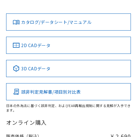
欄に対応日を記載しておりました。
貴社担当オムロン営業員または販売店にお問い合わせくださ
既に当社にて対応品への在庫切替を完了
対応状況
対応予定月
※1
※2
い。
ダウンロードデータをご利用いただく前に、以下を必ずお読
していることから、特段のことがない限
みください。
り、2022年1月12日より割愛しておりま
カタログ/データシート/マニュアル
対応済み
ソフトウェアの使用条件
す。
お問い合わせ
中国 RoHS
注意事項・凡例
2D CADデータ
中国 RoHS表
※1 ※2
3D CADデータ
Pb
Hg
Cd
Cr(VI)
該非判定見解書/項目別対比表
X
O
O
O
日本の外為法に基づく該非判定、およびEAR再輸出規制に関する見解が入手でき
ます。
"対応済み"や非含有の記載がされた商品であっても、流通
在庫等で未対応品が混在する可能性があります。
オンライン購入
非含有品が必要な際は、弊社営業部門もしくは販売店へお
問い合わせください。
¥ 2,690
販売価格（税込）