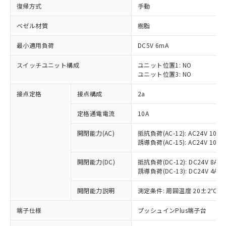
復帰方式
手動
ベゼル材質
樹脂
最小適用負荷
DC5V 6mA
スイッチユニット構成
ユニット位置1: NO
ユニット位置3: NO
接点定格
接点構成
2a
定格通電電流
10A
※1 対応状況
開閉能力(AC)
抵抗負荷(AC-12): AC24V 10A/A
誘導負荷(AC-15): AC24V 10A/AC
対応済み：EU RoHS指令（10物質）の
非含有に対応した製品が提供可能な商品で
開閉能力(DC)
抵抗負荷(DC-12): DC24V 8A/DC
す。
誘導負荷(DC-13): DC24V 4A/DC
対応予定：EU RoHS指令（10物質）の非含
ご利用条件
有に対応した製品に切り替える予定のある
開閉能力説明
測定条件: 周囲温度 20±2℃、
商品です。
端子仕様
プッシュインPlus端子台
対応予定なし：EU RoHS指令（10物質）の
以下の条件をお読みいただき、同意のうえ
非含有に非対応の商品で、対応品を出す予