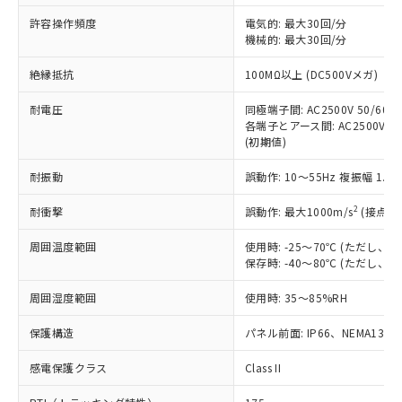
非含有に非対応の商品で、対応品を出す予
ご利用ください。
定はありません。
許容操作頻度
電気的: 最大30回/分
調査・確認中：EU RoHS指令（10物質）の
機械的: 最大30回/分
本サービスは、当社制御機器事業取扱
※1 中国RoHS○×表
非含有の対応状況を調査中または確認中の
商品の当社在庫状況および標準価格
絶縁抵抗
100MΩ以上 (DC500Vメガ)
商品です。
(税抜)を提供させていただくもので
「○」：最大均質材料含有率が中国RoHSの
非該当品：ライセンス料など無形物で、有
す。
耐電圧
同極端子間: AC2500V 50/60Hz
基準値以下であることを示します。
害物質有無と関係のない商品です。
当社制御機器事業取扱商品の中には、
各端子とアース間: AC2500V 50/
「×」：最大均質材料含有率が中国RoHSの
仕入先様の事情により、非含有部品として
(初期値)
本サービスの対象外となる商品もある
基準値を超えていることを示します。
いたものが、含有品と判明した場合などや
当社は、これら貴社製品のうち、外国
ことをご了承ください。
「－」：未確認です。当社販売部門へお問
むを得ず変更することがあります。
為替および外国貿易法に定める商品
耐振動
誤動作: 10～55Hz 複振幅 1.
在庫状況および標準価格照会結果は、
い合わせください。
（以下｢規制貨物等」という）を輸出
記載している更新日時点での社内デー
*EU RoHS指令（10物質）：
2
耐衝撃
誤動作: 最大1000m/s
(接点開
または国外への提供する場合は、日本
記
タに基づき作成されるものであり、閲
説明
鉛(Pb) 1000ppm以下、 水銀(Hg) 1000ppm以下、 カド
*中国RoHS10物質の基準値 (GB/T26572)：
国政府の輸出許可(または役務取引許
号
覧された時点での実際の在庫および標
ミウム(Cd) 100ppm以下、
Pb(鉛) :1000ppm、 Hg(水銀) : 1000ppm、 Cd(カドミウ
周囲温度範囲
使用時: -25～70℃ (ただし
可)を取得するなどの必要な手続きを
六価クロム(Cr(Ⅵ)) 1000ppm以下、ポリ臭化ビフェニル
ム) : 100ppm、
準価格とは異なる場合があることをご
保存時: -40～80℃ (ただし
類(PBB) 1000ppm以下、ポリ臭化ジフェニルエーテル類
Cr(Ⅵ)(六価クロム) : 1000ppm、 PBBs(ポリ臭化ビフェ
とります。
了承ください。
(PBDE) 1000ppm以下、フタル酸ビス(2-エチルヘキシ
○
一定数以上の在庫あり
ニル類) : 1000ppm、 PBDEs(ポリ臭化ジフェニルエーテ
当社は規制貨物を破棄する場合は、完
ル) (DEHP)(別名：DOP) 1000ppm以下、フタル酸ブチ
正式な納期状況および標準価格はお客
ル類) : 1000ppm、
周囲湿度範囲
使用時: 35～85%RH
ルベンジル（BBP） 1000ppm以下、フタル酸ジブチル
全に破砕するなど、違法に輸出されな
DBP(フタル酸ジブチル) : 1000ppm、 DIBP(フタル酸ジ
様のお取引先、またはお客様担当のオ
（DBP） 1000ppm以下、フタル酸ジイソブチル
イソブチル) : 1000ppm、 BBP(フタル酸ブチルベンジ
△
一定数には満たないが在庫あり
いよう必要な手段を講じます。
ムロン制御機器販売店・当社販売員に
(DIBP) 1000ppm以下
保護構造
パネル前面: IP66、NEMA13
ル) : 1000ppm、
当社は貴社製品を、核兵器、ミサイ
但し、RoHS指令で産業用監視および制御機器に対する
DEHP(フタル酸ビス(2-エチルヘキシル)) : 1000ppm
ご相談ください。
適用除外項目は除く。
ル、化学兵器、生物兵器またはその他
－
在庫なし(最新の在庫状況につ
感電保護クラス
Class II
オムロン制御機器販売店や当社販売拠
フタル酸エステル類の４物質については閾値を超える意
武器並びにこれらの製造装置等に一切
いては、お客様のお取引先、ま
図的な使用がないことを確認しています。
点は「
販売ネットワーク
」をご確認
※2 環境保護使用期限
使用いたしません。