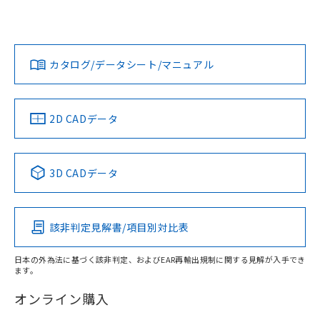
UL認証
CSA認証
CEマーキング
欄に対応日を記載しておりました。
既に当社にて対応品への在庫切替を完了
Yes
Yes
Yes
対応状況
対応予定月
※1
※2
していることから、特段のことがない限
ダウンロードデータをご利用いただく前に、以下を必ずお読
り、2022年1月12日より割愛しておりま
みください。
カタログ/データシート/マニュアル
対応済み
す。
ソフトウェアの使用条件
LR型式承認
DNV型式承認
BV型式承認
KR型式承
（イギリス
（ノルウェー
（フランス
（韓国
船舶規格）
船舶規格）
船舶規格）
船舶規格
中国 RoHS
注意事項・凡例
2D CADデータ
No
No
No
No
中国 RoHS表
※1 ※2
3D CADデータ
この製品の規格認証/適合状況ページへ
Pb
Hg
Cd
Cr(VI)
その他の認証はこちらのページからご検索ください
該非判定見解書/項目別対比表
X
O
O
O
日本の外為法に基づく該非判定、およびEAR再輸出規制に関する見解が入手でき
ます。
"対応済み"や非含有の記載がされた商品であっても、流通
在庫等で未対応品が混在する可能性があります。
オンライン購入
非含有品が必要な際は、弊社営業部門もしくは販売店へお