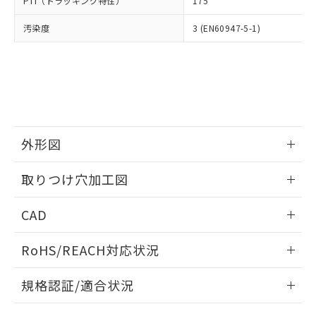
PTI（トラッキング特性）
175
たはお客様担当のオムロン制御
ください。
当社は、貴社製品を第三者に販売する
機器販売店・当社販売員にご確
在庫状況および標準価格結果を当社の
※2 対応予定月
「ｅ」：有害物質（10物質）のすべてが基
汚染度
3 (EN60947-5-1)
場合は、上記1、2および3の内容を当
認ください)
事前の承諾なく第三者に漏洩または開
準値以下であることを示します。
該第三者に通知します。また当社は、
示しないようお願いします。
部品在庫の切り替え状況などにより、予定
「10」：通常の使用状況下において有害物
販売先および販売に係わる関係者が違
マイパーツ機能（部品リスト作成サー
空
受注生産機種、また在庫状況の
月が前後することがあります。
質が外部に漏えいし、環境に深刻な影響を
法に輸出するおそれがある場合は、取
ビス）をご利用いただくには、I-Web
白
情報を公開していない機種
及ぼさない年数を意味します。
り引きをいたしません。
メンバーズにご登録されている必要が
「－」：未確認です。当社販売部門へお問
あります。
い合わせください。
お客様が当ウェブサイト上で当社にご
※3 非含有証明書ダウンロード
登録された部品リストについて、当社
外形図
および当社の共同利用者が、当社の製
下記の非含有証明書をダウンロードするこ
品・サービスに関するお客様との取
情報更新：2026/05/21
とができます。
取りつけ穴加工図
合意する
キャンセル
引・商談に必要な範囲で利用すること
をご了承ください。
情報更新：2026/05/21
EU RoHS指令（10物質）の非含有証明書
※当社の共同利用者とは、
"個人情報
CAD
51物質の非含有証明書（当社基準）
の共同利用に関して"
の「1.共同利
※本証明書は発行日時点で非含有を証明す
ログイン/会員登録いただくと、CADデータをダウンロー
用者の範囲」に記載されている法人を
RoHS/REACH対応状況
るもので、過去に遡って非含有を証明する
ドすることができます。
指します。
ものではありません。
情報更新：2026/7/29
また、RoHS指令のフタル酸エステル類４
規格認証/適合状況
物質の対応では、対応完了までの期間は出
ログイン/会員登録
EU RoHS
注意事項・凡例
荷製品に未対応品が混在することから備考