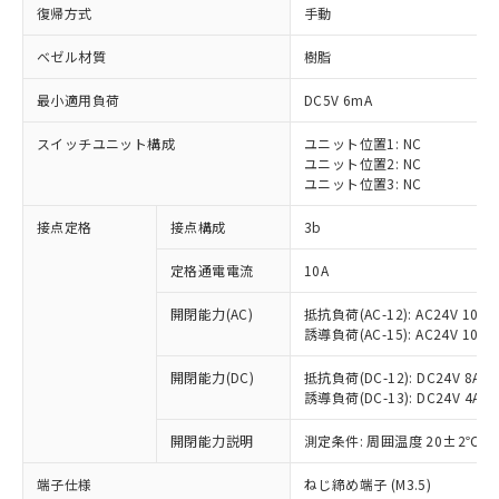
復帰方式
手動
ベゼル材質
樹脂
最小適用負荷
DC5V 6mA
スイッチユニット構成
ユニット位置1: NC
ユニット位置2: NC
ユニット位置3: NC
接点定格
接点構成
3b
定格通電電流
10A
※1 対応状況
開閉能力(AC)
抵抗負荷(AC-12): AC24V 10A/A
誘導負荷(AC-15): AC24V 10A/AC
対応済み：EU RoHS指令（10物質）の
非含有に対応した製品が提供可能な商品で
開閉能力(DC)
抵抗負荷(DC-12): DC24V 8A/DC
す。
誘導負荷(DC-13): DC24V 4A/DC
対応予定：EU RoHS指令（10物質）の非含
ご利用条件
有に対応した製品に切り替える予定のある
開閉能力説明
測定条件: 周囲温度 20±2℃、
商品です。
対応予定なし：EU RoHS指令（10物質）の
端子仕様
ねじ締め端子 (M3.5)
以下の条件をお読みいただき、同意のうえ