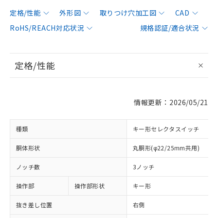
定格/性能
外形図
取りつけ穴加工図
CAD
RoHS/REACH対応状況
規格認証/適合状況
定格/性能
情報更新：2026/05/21
種類
キー形セレクタスイッチ
胴体形状
丸胴形(φ22/25mm共用)
ノッチ数
3ノッチ
操作部
操作部形状
キー形
抜き差し位置
右側