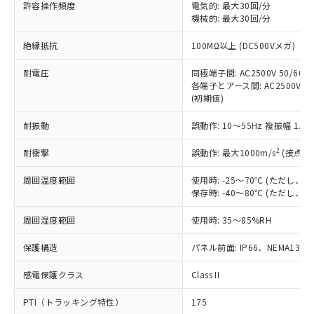
許容操作頻度
電気的: 最大30回/分
す。
機械的: 最大30回/分
対応予定：EU RoHS指令（10物質）の非含
ご利用条件
有に対応した製品に切り替える予定のある
絶縁抵抗
100MΩ以上 (DC500Vメガ)
商品です。
対応予定なし：EU RoHS指令（10物質）の
耐電圧
同極端子間: AC2500V 50/60Hz
以下の条件をお読みいただき、同意のうえ
非含有に非対応の商品で、対応品を出す予
各端子とアース間: AC2500V 50/
ご利用ください。
定はありません。
(初期値)
調査・確認中：EU RoHS指令（10物質）の
本サービスは、当社制御機器事業取扱
※1 中国RoHS○×表
非含有の対応状況を調査中または確認中の
耐振動
誤動作: 10～55Hz 複振幅 1.
商品の当社在庫状況および標準価格
商品です。
(税抜)を提供させていただくもので
「○」：最大均質材料含有率が中国RoHSの
2
耐衝撃
誤動作: 最大1000m/s
(接点開
非該当品：ライセンス料など無形物で、有
す。
基準値以下であることを示します。
害物質有無と関係のない商品です。
当社制御機器事業取扱商品の中には、
周囲温度範囲
使用時: -25～70℃ (ただし
「×」：最大均質材料含有率が中国RoHSの
仕入先様の事情により、非含有部品として
本サービスの対象外となる商品もある
保存時: -40～80℃ (ただし
基準値を超えていることを示します。
いたものが、含有品と判明した場合などや
当社は、これら貴社製品のうち、外国
ことをご了承ください。
「－」：未確認です。当社販売部門へお問
むを得ず変更することがあります。
為替および外国貿易法に定める商品
在庫状況および標準価格照会結果は、
周囲湿度範囲
使用時: 35～85%RH
い合わせください。
（以下｢規制貨物等」という）を輸出
記載している更新日時点での社内デー
*EU RoHS指令（10物質）：
または国外への提供する場合は、日本
保護構造
パネル前面: IP66、NEMA13
記
タに基づき作成されるものであり、閲
説明
鉛(Pb) 1000ppm以下、 水銀(Hg) 1000ppm以下、 カド
*中国RoHS10物質の基準値 (GB/T26572)：
国政府の輸出許可(または役務取引許
号
覧された時点での実際の在庫および標
ミウム(Cd) 100ppm以下、
Pb(鉛) :1000ppm、 Hg(水銀) : 1000ppm、 Cd(カドミウ
可)を取得するなどの必要な手続きを
六価クロム(Cr(Ⅵ)) 1000ppm以下、ポリ臭化ビフェニル
感電保護クラス
Class II
ム) : 100ppm、
準価格とは異なる場合があることをご
類(PBB) 1000ppm以下、ポリ臭化ジフェニルエーテル類
Cr(Ⅵ)(六価クロム) : 1000ppm、 PBBs(ポリ臭化ビフェ
とります。
了承ください。
(PBDE) 1000ppm以下、フタル酸ビス(2-エチルヘキシ
○
一定数以上の在庫あり
ニル類) : 1000ppm、 PBDEs(ポリ臭化ジフェニルエーテ
PTI（トラッキング特性）
175
当社は規制貨物を破棄する場合は、完
ル) (DEHP)(別名：DOP) 1000ppm以下、フタル酸ブチ
正式な納期状況および標準価格はお客
ル類) : 1000ppm、