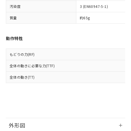
ルベンジル（BBP） 1000ppm以下、フタル酸ジブチル
全に破砕するなど、違法に輸出されな
DBP(フタル酸ジブチル) : 1000ppm、 DIBP(フタル酸ジ
様のお取引先、またはお客様担当のオ
（DBP） 1000ppm以下、フタル酸ジイソブチル
イソブチル) : 1000ppm、 BBP(フタル酸ブチルベンジ
汚染度
3 (EN60947-5-1)
△
一定数には満たないが在庫あり
いよう必要な手段を講じます。
ムロン制御機器販売店・当社販売員に
(DIBP) 1000ppm以下
ル) : 1000ppm、
当社は貴社製品を、核兵器、ミサイ
但し、RoHS指令で産業用監視および制御機器に対する
DEHP(フタル酸ビス(2-エチルヘキシル)) : 1000ppm
ご相談ください。
質量
約65g
適用除外項目は除く。
ル、化学兵器、生物兵器またはその他
－
在庫なし(最新の在庫状況につ
オムロン制御機器販売店や当社販売拠
フタル酸エステル類の４物質については閾値を超える意
武器並びにこれらの製造装置等に一切
いては、お客様のお取引先、ま
図的な使用がないことを確認しています。
点は「
販売ネットワーク
」をご確認
※2 環境保護使用期限
使用いたしません。
たはお客様担当のオムロン制御
ください。
動作特性
当社は、貴社製品を第三者に販売する
機器販売店・当社販売員にご確
在庫状況および標準価格結果を当社の
※2 対応予定月
「ｅ」：有害物質（10物質）のすべてが基
場合は、上記1、2および3の内容を当
認ください)
事前の承諾なく第三者に漏洩または開
準値以下であることを示します。
該第三者に通知します。また当社は、
示しないようお願いします。
もどりの力(RF)
部品在庫の切り替え状況などにより、予定
「10」：通常の使用状況下において有害物
販売先および販売に係わる関係者が違
マイパーツ機能（部品リスト作成サー
空
受注生産機種、また在庫状況の
月が前後することがあります。
質が外部に漏えいし、環境に深刻な影響を
法に輸出するおそれがある場合は、取
ビス）をご利用いただくには、I-Web
白
情報を公開していない機種
全体の動きに必要な力(TTF)
及ぼさない年数を意味します。
り引きをいたしません。
メンバーズにご登録されている必要が
「－」：未確認です。当社販売部門へお問
あります。
全体の動き(TT)
い合わせください。
お客様が当ウェブサイト上で当社にご
※3 非含有証明書ダウンロード
登録された部品リストについて、当社
および当社の共同利用者が、当社の製
下記の非含有証明書をダウンロードするこ
品・サービスに関するお客様との取
とができます。
合意する
キャンセル
引・商談に必要な範囲で利用すること
をご了承ください。
EU RoHS指令（10物質）の非含有証明書
※当社の共同利用者とは、
"個人情報
51物質の非含有証明書（当社基準）
外形図
の共同利用に関して"
の「1.共同利
※本証明書は発行日時点で非含有を証明す