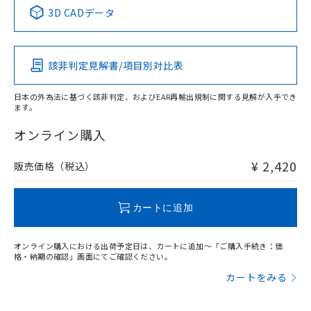
中国 RoHS表
※1 ※2
3D CADデータ
この製品の規格認証/適合状況ページへ
Pb
Hg
Cd
Cr(VI)
その他の認証はこちらのページからご検索ください
該非判定見解書/項目別対比表
X
O
O
O
日本の外為法に基づく該非判定、およびEAR再輸出規制に関する見解が入手でき
ます。
"対応済み"や非含有の記載がされた商品であっても、流通
在庫等で未対応品が混在する可能性があります。
オンライン購入
非含有品が必要な際は、弊社営業部門もしくは販売店へお
問い合わせください。
¥ 2,420
販売価格（税込）
この製品のRoHS/REACH対応状況ページへ
カートに追加
オンライン購入における出荷予定日は、カートに追加～「ご購入手続き：価
格・納期の確認」画面にてご確認ください。
カートをみる