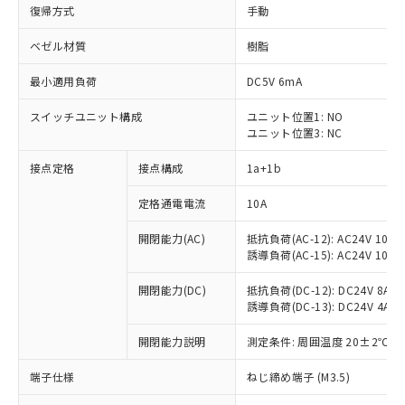
復帰方式
手動
ベゼル材質
樹脂
最小適用負荷
DC5V 6mA
スイッチユニット構成
ユニット位置1: NO
ユニット位置3: NC
接点定格
接点構成
1a+1b
定格通電電流
10A
開閉能力(AC)
抵抗負荷(AC-12): AC24V 10A/A
誘導負荷(AC-15): AC24V 10A/AC
開閉能力(DC)
抵抗負荷(DC-12): DC24V 8A/DC
誘導負荷(DC-13): DC24V 4A/DC
※1 対応状況
開閉能力説明
測定条件: 周囲温度 20±2℃、
対応済み：EU RoHS指令（10物質）の
端子仕様
ねじ締め端子 (M3.5)
非含有に対応した製品が提供可能な商品で