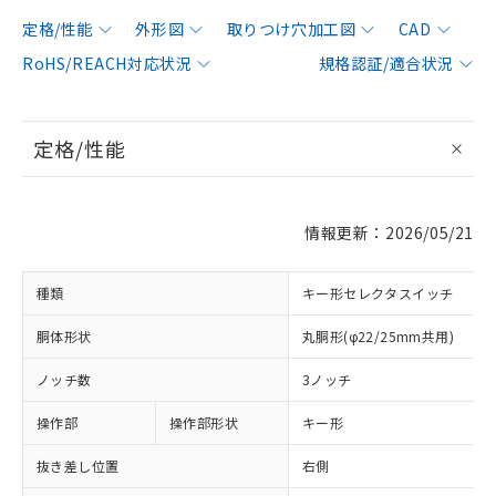
定格/性能
外形図
取りつけ穴加工図
CAD
RoHS/REACH対応状況
規格認証/適合状況
定格/性能
情報更新：2026/05/21
種類
キー形セレクタスイッチ
胴体形状
丸胴形(φ22/25mm共用)
ノッチ数
3ノッチ
操作部
操作部形状
キー形
抜き差し位置
右側