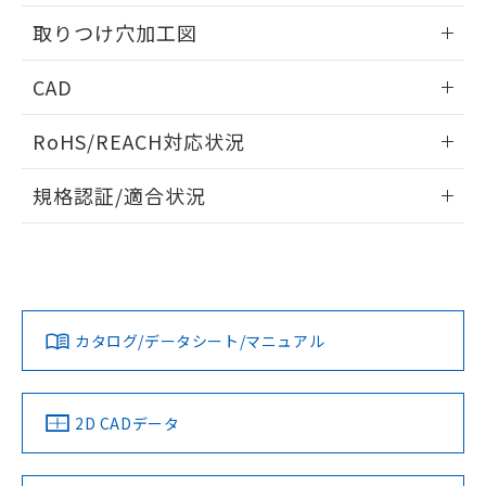
用者の範囲」に記載されている法人を
情報更新：2026/05/21
るもので、過去に遡って非含有を証明する
指します。
取りつけ穴加工図
ものではありません。
また、RoHS指令のフタル酸エステル類４
情報更新：2026/05/21
CAD
物質の対応では、対応完了までの期間は出
荷製品に未対応品が混在することから備考
ログイン/会員登録いただくと、CADデータをダウンロー
欄に対応日を記載しておりました。
RoHS/REACH対応状況
ドすることができます。
既に当社にて対応品への在庫切替を完了
していることから、特段のことがない限
情報更新：2026/7/29
規格認証/適合状況
り、2022年1月12日より割愛しておりま
す。
ログイン/会員登録
EU RoHS
注意事項・凡例
UL認証
CSA認証
CEマーキング
Yes
Yes
Yes
対応状況
対応予定月
※1
※2
ダウンロードデータをご利用いただく前に、以下を必ずお読
みください。
カタログ/データシート/マニュアル
対応済み
ソフトウェアの使用条件
LR型式承認
DNV型式承認
BV型式承認
KR型式承
（イギリス
（ノルウェー
（フランス
（韓国
船舶規格）
船舶規格）
船舶規格）
船舶規格
中国 RoHS
注意事項・凡例
2D CADデータ
No
No
No
No