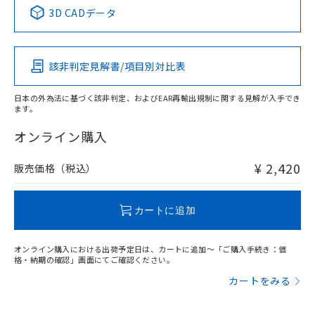
中国 RoHS表
※1 ※2
3D CADデータ
この製品の規格認証/適合状況ページへ
Pb
Hg
Cd
Cr(VI)
その他の認証はこちらのページからご検索ください
該非判定見解書/項目別対比表
X
O
O
O
日本の外為法に基づく該非判定、およびEAR再輸出規制に関する見解が入手でき
ます。
"対応済み"や非含有の記載がされた商品であっても、流通
在庫等で未対応品が混在する可能性があります。
オンライン購入
非含有品が必要な際は、弊社営業部門もしくは販売店へお
問い合わせください。
¥ 2,420
販売価格（税込）
この製品のRoHS/REACH対応状況ページへ
カートに追加
オンライン購入における出荷予定日は、カートに追加～「ご購入手続き：価
格・納期の確認」画面にてご確認ください。
カートをみる