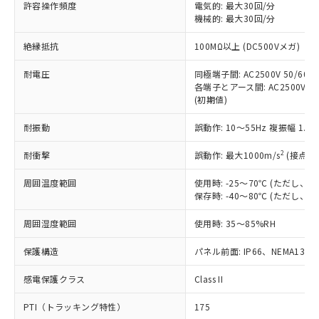
許容操作頻度
電気的: 最大30回/分
す。
機械的: 最大30回/分
対応予定：EU RoHS指令（10物質）の非含
ご利用条件
有に対応した製品に切り替える予定のある
絶縁抵抗
100MΩ以上 (DC500Vメガ)
商品です。
対応予定なし：EU RoHS指令（10物質）の
耐電圧
同極端子間: AC2500V 50/60Hz
以下の条件をお読みいただき、同意のうえ
非含有に非対応の商品で、対応品を出す予
各端子とアース間: AC2500V 50/
ご利用ください。
定はありません。
(初期値)
調査・確認中：EU RoHS指令（10物質）の
本サービスは、当社制御機器事業取扱
※1 中国RoHS○×表
非含有の対応状況を調査中または確認中の
耐振動
誤動作: 10～55Hz 複振幅 1.
商品の当社在庫状況および標準価格
商品です。
(税抜)を提供させていただくもので
「○」：最大均質材料含有率が中国RoHSの
2
耐衝撃
誤動作: 最大1000m/s
(接点開
非該当品：ライセンス料など無形物で、有
す。
基準値以下であることを示します。
害物質有無と関係のない商品です。
当社制御機器事業取扱商品の中には、
周囲温度範囲
使用時: -25～70℃ (ただし
「×」：最大均質材料含有率が中国RoHSの
仕入先様の事情により、非含有部品として
本サービスの対象外となる商品もある
保存時: -40～80℃ (ただし
基準値を超えていることを示します。
いたものが、含有品と判明した場合などや
当社は、これら貴社製品のうち、外国
ことをご了承ください。
「－」：未確認です。当社販売部門へお問
むを得ず変更することがあります。
為替および外国貿易法に定める商品
在庫状況および標準価格照会結果は、
周囲湿度範囲
使用時: 35～85%RH
い合わせください。
（以下｢規制貨物等」という）を輸出
記載している更新日時点での社内デー
*EU RoHS指令（10物質）：
または国外への提供する場合は、日本
保護構造
パネル前面: IP66、NEMA13
記
タに基づき作成されるものであり、閲
説明
鉛(Pb) 1000ppm以下、 水銀(Hg) 1000ppm以下、 カド
*中国RoHS10物質の基準値 (GB/T26572)：
国政府の輸出許可(または役務取引許
号
覧された時点での実際の在庫および標
ミウム(Cd) 100ppm以下、
Pb(鉛) :1000ppm、 Hg(水銀) : 1000ppm、 Cd(カドミウ
可)を取得するなどの必要な手続きを
六価クロム(Cr(Ⅵ)) 1000ppm以下、ポリ臭化ビフェニル
感電保護クラス
Class II
ム) : 100ppm、
準価格とは異なる場合があることをご
類(PBB) 1000ppm以下、ポリ臭化ジフェニルエーテル類
Cr(Ⅵ)(六価クロム) : 1000ppm、 PBBs(ポリ臭化ビフェ
とります。
了承ください。
(PBDE) 1000ppm以下、フタル酸ビス(2-エチルヘキシ
○
一定数以上の在庫あり
ニル類) : 1000ppm、 PBDEs(ポリ臭化ジフェニルエーテ
PTI（トラッキング特性）
175
当社は規制貨物を破棄する場合は、完
ル) (DEHP)(別名：DOP) 1000ppm以下、フタル酸ブチ
正式な納期状況および標準価格はお客
ル類) : 1000ppm、