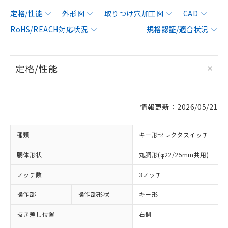
定格/性能
外形図
取りつけ穴加工図
CAD
RoHS/REACH対応状況
規格認証/適合状況
定格/性能
情報更新：2026/05/21
種類
キー形セレクタスイッチ
胴体形状
丸胴形(φ22/25mm共用)
ノッチ数
3ノッチ
操作部
操作部形状
キー形
抜き差し位置
右側