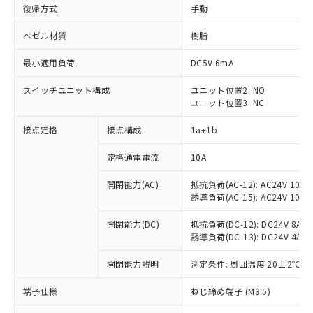
復帰方式
手動
ベゼル材質
樹脂
最小適用負荷
DC5V 6mA
スイッチユニット構成
ユニット位置2: NO
ユニット位置3: NC
接点定格
接点構成
1a+1b
定格通電電流
10A
開閉能力(AC)
抵抗負荷(AC-12): AC24V 10A/A
誘導負荷(AC-15): AC24V 10A/AC
開閉能力(DC)
抵抗負荷(DC-12): DC24V 8A/DC
誘導負荷(DC-13): DC24V 4A/DC
※1 対応状況
開閉能力説明
測定条件: 周囲温度 20±2℃、
対応済み：EU RoHS指令（10物質）の
端子仕様
ねじ締め端子 (M3.5)
非含有に対応した製品が提供可能な商品で