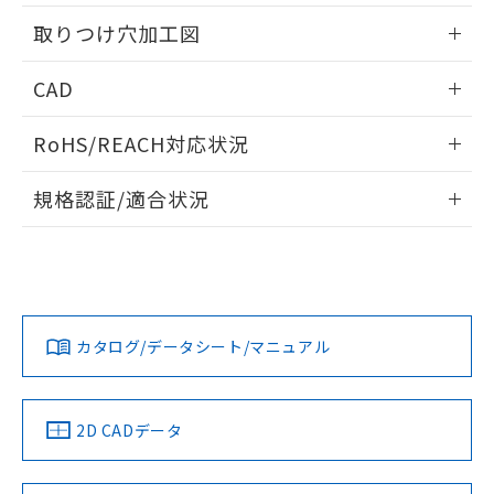
用者の範囲」に記載されている法人を
情報更新：2026/05/21
るもので、過去に遡って非含有を証明する
指します。
取りつけ穴加工図
ものではありません。
また、RoHS指令のフタル酸エステル類４
情報更新：2026/05/21
CAD
物質の対応では、対応完了までの期間は出
荷製品に未対応品が混在することから備考
ログイン/会員登録いただくと、CADデータをダウンロー
欄に対応日を記載しておりました。
RoHS/REACH対応状況
ドすることができます。
既に当社にて対応品への在庫切替を完了
していることから、特段のことがない限
情報更新：2026/7/29
規格認証/適合状況
り、2022年1月12日より割愛しておりま
す。
ログイン/会員登録
EU RoHS
注意事項・凡例
UL認証
CSA認証
CEマーキング
Yes
Yes
Yes
対応状況
対応予定月
※1
※2
ダウンロードデータをご利用いただく前に、以下を必ずお読
みください。
カタログ/データシート/マニュアル
対応済み
ソフトウェアの使用条件
LR型式承認
DNV型式承認
BV型式承認
KR型式承
（イギリス
（ノルウェー
（フランス
（韓国
船舶規格）
船舶規格）
船舶規格）
船舶規格
中国 RoHS
注意事項・凡例
2D CADデータ
No
No
No
No