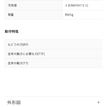
ルベンジル（BBP） 1000ppm以下、フタル酸ジブチル
全に破砕するなど、違法に輸出されな
DBP(フタル酸ジブチル) : 1000ppm、 DIBP(フタル酸ジ
様のお取引先、またはお客様担当のオ
（DBP） 1000ppm以下、フタル酸ジイソブチル
イソブチル) : 1000ppm、 BBP(フタル酸ブチルベンジ
汚染度
3 (EN60947-5-1)
△
一定数には満たないが在庫あり
いよう必要な手段を講じます。
ムロン制御機器販売店・当社販売員に
(DIBP) 1000ppm以下
ル) : 1000ppm、
当社は貴社製品を、核兵器、ミサイ
但し、RoHS指令で産業用監視および制御機器に対する
DEHP(フタル酸ビス(2-エチルヘキシル)) : 1000ppm
ご相談ください。
質量
約65g
適用除外項目は除く。
ル、化学兵器、生物兵器またはその他
－
在庫なし(最新の在庫状況につ
オムロン制御機器販売店や当社販売拠
フタル酸エステル類の４物質については閾値を超える意
武器並びにこれらの製造装置等に一切
いては、お客様のお取引先、ま
図的な使用がないことを確認しています。
点は「
販売ネットワーク
」をご確認
※2 環境保護使用期限
使用いたしません。
たはお客様担当のオムロン制御
ください。
動作特性
当社は、貴社製品を第三者に販売する
機器販売店・当社販売員にご確
在庫状況および標準価格結果を当社の
※2 対応予定月
「ｅ」：有害物質（10物質）のすべてが基
場合は、上記1、2および3の内容を当
認ください)
事前の承諾なく第三者に漏洩または開
準値以下であることを示します。
該第三者に通知します。また当社は、
示しないようお願いします。
もどりの力(RF)
部品在庫の切り替え状況などにより、予定
「10」：通常の使用状況下において有害物
販売先および販売に係わる関係者が違
マイパーツ機能（部品リスト作成サー
空
受注生産機種、また在庫状況の
月が前後することがあります。
質が外部に漏えいし、環境に深刻な影響を
法に輸出するおそれがある場合は、取
ビス）をご利用いただくには、I-Web
白
情報を公開していない機種
全体の動きに必要な力(TTF)
及ぼさない年数を意味します。
り引きをいたしません。
メンバーズにご登録されている必要が
「－」：未確認です。当社販売部門へお問
あります。
全体の動き(TT)
い合わせください。
お客様が当ウェブサイト上で当社にご
※3 非含有証明書ダウンロード
登録された部品リストについて、当社
および当社の共同利用者が、当社の製
下記の非含有証明書をダウンロードするこ
品・サービスに関するお客様との取
とができます。
合意する
キャンセル
引・商談に必要な範囲で利用すること
をご了承ください。
EU RoHS指令（10物質）の非含有証明書
※当社の共同利用者とは、
"個人情報
51物質の非含有証明書（当社基準）
外形図
の共同利用に関して"
の「1.共同利
※本証明書は発行日時点で非含有を証明す