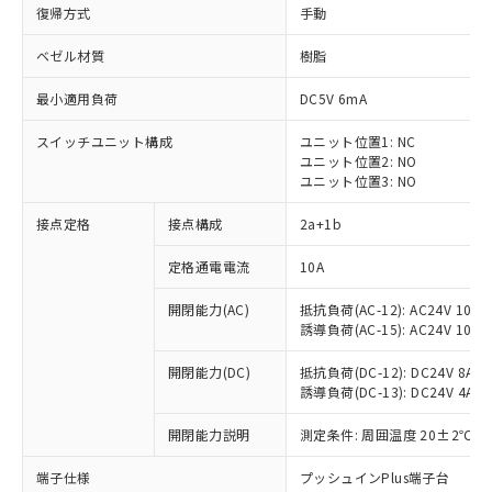
復帰方式
手動
ベゼル材質
樹脂
最小適用負荷
DC5V 6mA
スイッチユニット構成
ユニット位置1: NC
ユニット位置2: NO
ユニット位置3: NO
接点定格
接点構成
2a+1b
定格通電電流
10A
※1 対応状況
開閉能力(AC)
抵抗負荷(AC-12): AC24V 10A/A
誘導負荷(AC-15): AC24V 10A/AC
対応済み：EU RoHS指令（10物質）の
非含有に対応した製品が提供可能な商品で
開閉能力(DC)
抵抗負荷(DC-12): DC24V 8A/DC
す。
誘導負荷(DC-13): DC24V 4A/DC
対応予定：EU RoHS指令（10物質）の非含
ご利用条件
有に対応した製品に切り替える予定のある
開閉能力説明
測定条件: 周囲温度 20±2℃、
商品です。
対応予定なし：EU RoHS指令（10物質）の
端子仕様
プッシュインPlus端子台
以下の条件をお読みいただき、同意のうえ