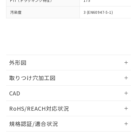
PTI（トラッキング特性）
175
たはお客様担当のオムロン制御
ください。
当社は、貴社製品を第三者に販売する
機器販売店・当社販売員にご確
在庫状況および標準価格結果を当社の
※2 対応予定月
「ｅ」：有害物質（10物質）のすべてが基
汚染度
3 (EN60947-5-1)
場合は、上記1、2および3の内容を当
認ください)
事前の承諾なく第三者に漏洩または開
準値以下であることを示します。
該第三者に通知します。また当社は、
示しないようお願いします。
部品在庫の切り替え状況などにより、予定
「10」：通常の使用状況下において有害物
販売先および販売に係わる関係者が違
マイパーツ機能（部品リスト作成サー
空
受注生産機種、また在庫状況の
月が前後することがあります。
質が外部に漏えいし、環境に深刻な影響を
法に輸出するおそれがある場合は、取
ビス）をご利用いただくには、I-Web
白
情報を公開していない機種
及ぼさない年数を意味します。
り引きをいたしません。
メンバーズにご登録されている必要が
「－」：未確認です。当社販売部門へお問
あります。
い合わせください。
お客様が当ウェブサイト上で当社にご
※3 非含有証明書ダウンロード
登録された部品リストについて、当社
外形図
および当社の共同利用者が、当社の製
下記の非含有証明書をダウンロードするこ
品・サービスに関するお客様との取
情報更新：2026/05/21
とができます。
取りつけ穴加工図
合意する
キャンセル
引・商談に必要な範囲で利用すること
をご了承ください。
情報更新：2026/05/21
EU RoHS指令（10物質）の非含有証明書
※当社の共同利用者とは、
"個人情報
CAD
51物質の非含有証明書（当社基準）
の共同利用に関して"
の「1.共同利
※本証明書は発行日時点で非含有を証明す
ログイン/会員登録いただくと、CADデータをダウンロー
用者の範囲」に記載されている法人を
RoHS/REACH対応状況
るもので、過去に遡って非含有を証明する
ドすることができます。
指します。
ものではありません。
情報更新：2026/7/29
また、RoHS指令のフタル酸エステル類４
規格認証/適合状況
物質の対応では、対応完了までの期間は出
ログイン/会員登録
EU RoHS
注意事項・凡例
荷製品に未対応品が混在することから備考
A22NK-3BM-01BA-P211についての規格認証/適合状況につ