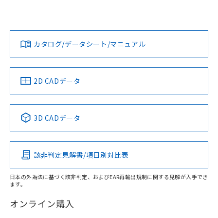
欄に対応日を記載しておりました。
いては、「カスタマーサポートセンタ お客様相談室」または
既に当社にて対応品への在庫切替を完了
貴社担当オムロン営業員または販売店にお問い合わせくださ
対応状況
対応予定月
※1
※2
していることから、特段のことがない限
い。
ダウンロードデータをご利用いただく前に、以下を必ずお読
り、2022年1月12日より割愛しておりま
みください。
カタログ/データシート/マニュアル
対応済み
す。
ソフトウェアの使用条件
お問い合わせ
中国 RoHS
注意事項・凡例
2D CADデータ
中国 RoHS表
※1 ※2
3D CADデータ
Pb
Hg
Cd
Cr(VI)
該非判定見解書/項目別対比表
X
O
O
O
日本の外為法に基づく該非判定、およびEAR再輸出規制に関する見解が入手でき
ます。
"対応済み"や非含有の記載がされた商品であっても、流通
在庫等で未対応品が混在する可能性があります。
オンライン購入
非含有品が必要な際は、弊社営業部門もしくは販売店へお