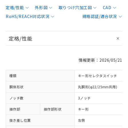
定格/性能
外形図
取りつけ穴加工図
CAD
RoHS/REACH対応状況
規格認証/適合状況
定格/性能
情報更新：2026/05/21
種類
キー形セレクタスイッチ
胴体形状
丸胴形(φ22/25mm共用)
ノッチ数
3ノッチ
操作部
操作部形状
キー形
抜き差し位置
左側