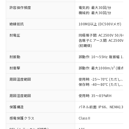
非含有に非対応の商品で、対応品を出す予
ご利用ください。
定はありません。
許容操作頻度
電気的: 最大30回/分
調査・確認中：EU RoHS指令（10物質）の
機械的: 最大30回/分
本サービスは、当社制御機器事業取扱
※1 中国RoHS○×表
非含有の対応状況を調査中または確認中の
商品の当社在庫状況および標準価格
絶縁抵抗
100MΩ以上 (DC500Vメガ)
商品です。
(税抜)を提供させていただくもので
「○」：最大均質材料含有率が中国RoHSの
非該当品：ライセンス料など無形物で、有
す。
耐電圧
同極端子間: AC2500V 50/60Hz
基準値以下であることを示します。
害物質有無と関係のない商品です。
当社制御機器事業取扱商品の中には、
各端子とアース間: AC2500V 50/
「×」：最大均質材料含有率が中国RoHSの
仕入先様の事情により、非含有部品として
(初期値)
本サービスの対象外となる商品もある
基準値を超えていることを示します。
いたものが、含有品と判明した場合などや
当社は、これら貴社製品のうち、外国
ことをご了承ください。
「－」：未確認です。当社販売部門へお問
むを得ず変更することがあります。
為替および外国貿易法に定める商品
耐振動
誤動作: 10～55Hz 複振幅 1.
在庫状況および標準価格照会結果は、
い合わせください。
（以下｢規制貨物等」という）を輸出
記載している更新日時点での社内デー
*EU RoHS指令（10物質）：
2
耐衝撃
誤動作: 最大1000m/s
(接点開
または国外への提供する場合は、日本
記
タに基づき作成されるものであり、閲
説明
鉛(Pb) 1000ppm以下、 水銀(Hg) 1000ppm以下、 カド
*中国RoHS10物質の基準値 (GB/T26572)：
国政府の輸出許可(または役務取引許
号
覧された時点での実際の在庫および標
ミウム(Cd) 100ppm以下、
Pb(鉛) :1000ppm、 Hg(水銀) : 1000ppm、 Cd(カドミウ
周囲温度範囲
使用時: -25～70℃ (ただし
可)を取得するなどの必要な手続きを
六価クロム(Cr(Ⅵ)) 1000ppm以下、ポリ臭化ビフェニル
ム) : 100ppm、
準価格とは異なる場合があることをご
保存時: -40～80℃ (ただし
類(PBB) 1000ppm以下、ポリ臭化ジフェニルエーテル類
Cr(Ⅵ)(六価クロム) : 1000ppm、 PBBs(ポリ臭化ビフェ
とります。
了承ください。
(PBDE) 1000ppm以下、フタル酸ビス(2-エチルヘキシ
○
一定数以上の在庫あり
ニル類) : 1000ppm、 PBDEs(ポリ臭化ジフェニルエーテ
当社は規制貨物を破棄する場合は、完
ル) (DEHP)(別名：DOP) 1000ppm以下、フタル酸ブチ
正式な納期状況および標準価格はお客
ル類) : 1000ppm、
周囲湿度範囲
使用時: 35～85%RH
ルベンジル（BBP） 1000ppm以下、フタル酸ジブチル
全に破砕するなど、違法に輸出されな
DBP(フタル酸ジブチル) : 1000ppm、 DIBP(フタル酸ジ
様のお取引先、またはお客様担当のオ
（DBP） 1000ppm以下、フタル酸ジイソブチル
イソブチル) : 1000ppm、 BBP(フタル酸ブチルベンジ
△
一定数には満たないが在庫あり
いよう必要な手段を講じます。
ムロン制御機器販売店・当社販売員に
(DIBP) 1000ppm以下
保護構造
パネル前面: IP66、NEMA13
ル) : 1000ppm、
当社は貴社製品を、核兵器、ミサイ
但し、RoHS指令で産業用監視および制御機器に対する
DEHP(フタル酸ビス(2-エチルヘキシル)) : 1000ppm
ご相談ください。
適用除外項目は除く。
ル、化学兵器、生物兵器またはその他
－
在庫なし(最新の在庫状況につ
感電保護クラス
Class II
オムロン制御機器販売店や当社販売拠
フタル酸エステル類の４物質については閾値を超える意
武器並びにこれらの製造装置等に一切
いては、お客様のお取引先、ま
図的な使用がないことを確認しています。
点は「
販売ネットワーク
」をご確認
※2 環境保護使用期限
使用いたしません。